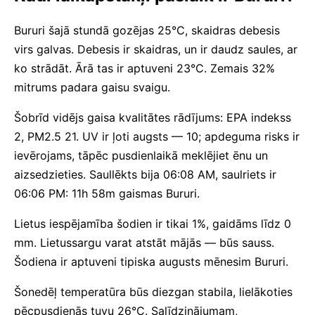
Bururi šajā stundā gozējas 25°C, skaidras debesis
virs galvas. Debesis ir skaidras, un ir daudz saules, ar
ko strādāt. Ārā tas ir aptuveni 23°C. Zemais 32%
mitrums padara gaisu svaigu.
Šobrīd vidējs gaisa kvalitātes rādījums: EPA indekss
2, PM2.5 21. UV ir ļoti augsts — 10; apdeguma risks ir
ievērojams, tāpēc pusdienlaikā meklējiet ēnu un
aizsedzieties. Saullēkts bija 06:08 AM, saulriets ir
06:06 PM: 11h 58m gaismas Bururi.
Lietus iespējamība šodien ir tikai 1%, gaidāms līdz 0
mm. Lietussargu varat atstāt mājās — būs sauss.
Šodiena ir aptuveni tipiska augusts mēnesim Bururi.
Šonedēļ temperatūra būs diezgan stabila, lielākoties
pēcpusdienās tuvu 26°C. Salīdzinājumam,