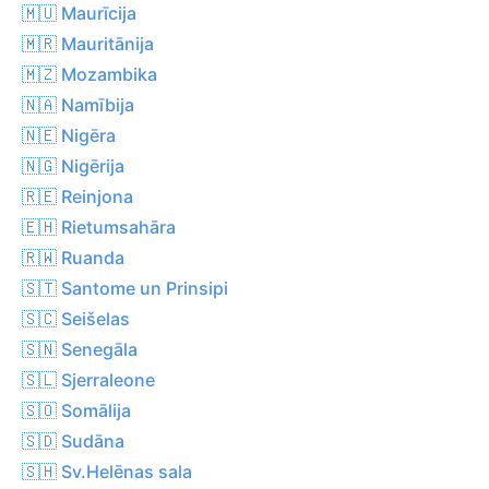
🇲🇺 Maurīcija
🇲🇷 Mauritānija
🇲🇿 Mozambika
🇳🇦 Namībija
🇳🇪 Nigēra
🇳🇬 Nigērija
🇷🇪 Reinjona
🇪🇭 Rietumsahāra
🇷🇼 Ruanda
🇸🇹 Santome un Prinsipi
🇸🇨 Seišelas
🇸🇳 Senegāla
🇸🇱 Sjerraleone
🇸🇴 Somālija
🇸🇩 Sudāna
🇸🇭 Sv.Helēnas sala