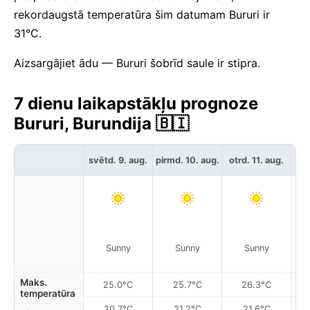
rekordaugstā temperatūra šim datumam Bururi ir
31°C.
Aizsargājiet ādu — Bururi šobrīd saule ir stipra.
7 dienu laikapstākļu prognoze
Bururi, Burundija 🇧🇮
svētd. 9. aug.
pirmd. 10. aug.
otrd. 11. aug.
tre
Sunny
Sunny
Sunny
Maks.
25.0°C
25.7°C
26.3°C
temperatūra
20.7°C
21.2°C
21.6°C