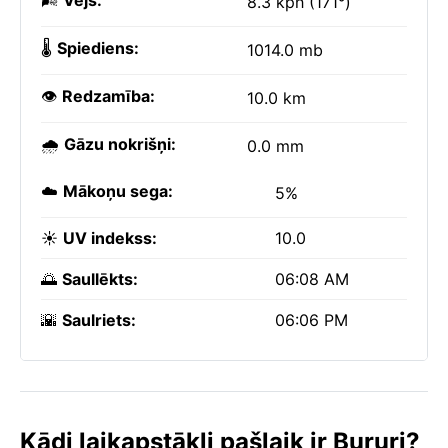
🌬️
Vējš:
8.3 kph (171°)
🌡️
Spiediens:
1014.0 mb
👁️
Redzamība:
10.0 km
🌧️
Gāzu nokrišņi:
0.0 mm
☁️
Mākoņu sega:
5%
☀️
UV indekss:
10.0
🌅
Saullēkts:
06:08 AM
🌇
Saulriets:
06:06 PM
Kādi laikapstākļi pašlaik ir Bururi?