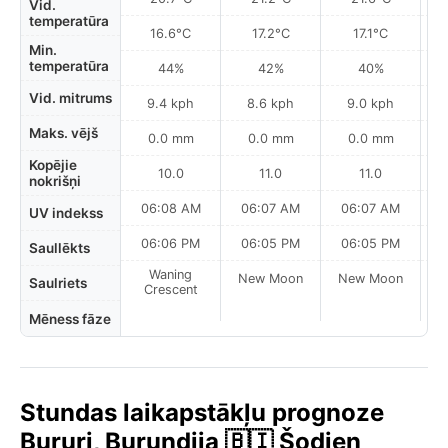
Vid.
temperatūra
16.6°C
17.2°C
17.1°C
Min.
temperatūra
44%
42%
40%
Vid. mitrums
9.4 kph
8.6 kph
9.0 kph
Maks. vējš
0.0 mm
0.0 mm
0.0 mm
Kopējie
10.0
11.0
11.0
nokrišņi
06:08 AM
06:07 AM
06:07 AM
UV indekss
06:06 PM
06:05 PM
06:05 PM
Saullēkts
Waning
New Moon
New Moon
N
Saulriets
Crescent
Mēness fāze
Stundas laikapstākļu prognoze
Bururi, Burundija 🇧🇮 Šodien