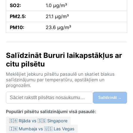
SO2:
1.0 µg/m³
PM2.5:
21.1 µg/m³
PM10:
23.6 µg/m³
Salīdzināt Bururi laikapstākļus ar
citu pilsētu
Meklējiet jebkuru pilsētu pasaulē un skatiet blakus
salīdzinājumu par temperatūru, apstākļiem un
prognozēm.
Salīdzināt →
Populāri pilsētu salīdzinājumi visā pasaulē:
🇸🇦 Rijāda vs 🇸🇬 Singapore
🇮🇳 Mumbaja vs 🇺🇸 Las Vegas