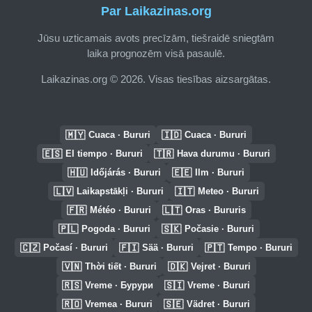
Par Laikazinas.org
Jūsu uzticamais avots precīzām, tiešraidē sniegtām
laika prognozēm visā pasaulē.
Laikazinas.org © 2026. Visas tiesības aizsargātas.
🇲🇾
🇮🇩
Cuaca · Bururi
Cuaca · Bururi
🇪🇸
🇹🇷
El tiempo · Bururi
Hava durumu · Bururi
🇭🇺
🇪🇪
Időjárás · Bururi
Ilm · Bururi
🇱🇻
🇮🇹
Laikapstākļi · Bururi
Meteo · Bururi
🇫🇷
🇱🇹
Météo · Bururi
Oras · Bururis
🇵🇱
🇸🇰
Pogoda · Bururi
Počasie · Bururi
🇨🇿
🇫🇮
🇵🇹
Počasí · Bururi
Sää · Bururi
Tempo · Bururi
🇻🇳
🇩🇰
Thời tiết · Bururi
Vejret · Bururi
🇷🇸
🇸🇮
Vreme · Бурури
Vreme · Bururi
🇷🇴
🇸🇪
Vremea · Bururi
Vädret · Bururi