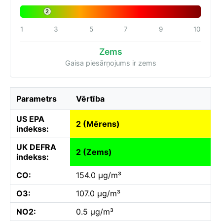
2
1
3
5
7
9
10
Zems
Gaisa piesārņojums ir zems
Parametrs
Vērtība
US EPA
2 (Mērens)
indekss:
UK DEFRA
2 (Zems)
indekss:
CO:
154.0 µg/m³
O3:
107.0 µg/m³
NO2:
0.5 µg/m³