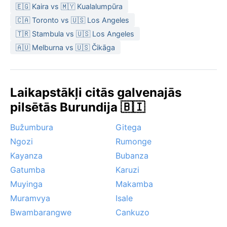
🇪🇬 Kaira vs 🇲🇾 Kualalumpūra
🇨🇦 Toronto vs 🇺🇸 Los Angeles
🇹🇷 Stambula vs 🇺🇸 Los Angeles
🇦🇺 Melburna vs 🇺🇸 Čikāga
Laikapstākļi citās galvenajās
pilsētās Burundija 🇧🇮
Bužumbura
Gitega
Ngozi
Rumonge
Kayanza
Bubanza
Gatumba
Karuzi
Muyinga
Makamba
Muramvya
Isale
Bwambarangwe
Cankuzo