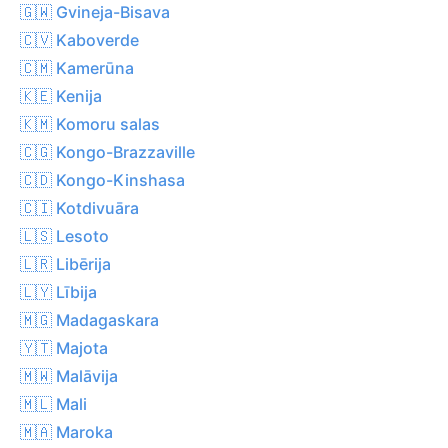
🇬🇼 Gvineja-Bisava
🇨🇻 Kaboverde
🇨🇲 Kamerūna
🇰🇪 Kenija
🇰🇲 Komoru salas
🇨🇬 Kongo-Brazzaville
🇨🇩 Kongo-Kinshasa
🇨🇮 Kotdivuāra
🇱🇸 Lesoto
🇱🇷 Libērija
🇱🇾 Lībija
🇲🇬 Madagaskara
🇾🇹 Majota
🇲🇼 Malāvija
🇲🇱 Mali
🇲🇦 Maroka