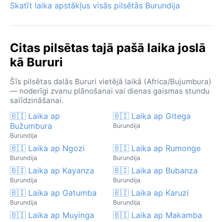
Skatīt laika apstākļus visās pilsētās Burundija
Citas pilsētas tajā pašā laika joslā
kā Bururi
Šīs pilsētas dalās Bururi vietējā laikā (Africa/Bujumbura)
— noderīgi zvanu plānošanai vai dienas gaismas stundu
salīdzināšanai.
🇧🇮 Laika ap
🇧🇮 Laika ap Gitega
Bužumbura
Burundija
Burundija
🇧🇮 Laika ap Ngozi
🇧🇮 Laika ap Rumonge
Burundija
Burundija
🇧🇮 Laika ap Kayanza
🇧🇮 Laika ap Bubanza
Burundija
Burundija
🇧🇮 Laika ap Gatumba
🇧🇮 Laika ap Karuzi
Burundija
Burundija
🇧🇮 Laika ap Muyinga
🇧🇮 Laika ap Makamba