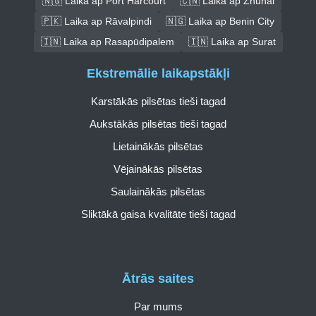
🇳🇬 Laika ap Port Harcourt
🇨🇳 Laika ap Zhuhai
🇵🇰 Laika ap Rāvalpindi
🇳🇬 Laika ap Benin City
🇮🇳 Laika ap Rasapūdipalem
🇮🇳 Laika ap Surat
Ekstremālie laikapstākļi
Karstākās pilsētas tieši tagad
Aukstākās pilsētas tieši tagad
Lietainākās pilsētas
Vējainākās pilsētas
Saulainākās pilsētas
Sliktākā gaisa kvalitāte tieši tagad
Ātrās saites
Par mums