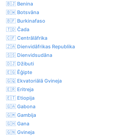
🇧🇯 Benina
🇧🇼 Botsvāna
🇧🇫 Burkinafaso
🇹🇩 Čada
🇨🇫 Centrālāfrika
🇿🇦 Dienvidāfrikas Republika
🇸🇸 Dienvidsudāna
🇩🇯 Džibuti
🇪🇬 Ēģipte
🇬🇶 Ekvatoriālā Gvineja
🇪🇷 Eritreja
🇪🇹 Etiopija
🇬🇦 Gabona
🇬🇲 Gambija
🇬🇭 Gana
🇬🇳 Gvineja