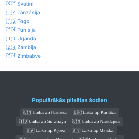
🇸🇿 Svatini
🇹🇿 Tanzānija
🇹🇬 Togo
🇹🇳 Tunisija
🇺🇬 Uganda
🇿🇲 Zambija
🇿🇼 Zimbabve
Populārākās pilsētas šodien
🇨🇳 Laika ap Harbina
🇧🇷 Laika ap Kuritiba
🇮🇩 Laika ap Surabaya
🇨🇳 Laika ap Naņdzjina
🇺🇦 Laika ap Kijeva
🇧🇾 Laika ap Minska