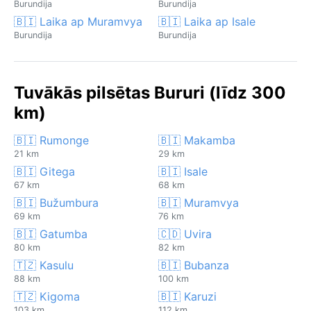
Burundija
Burundija
🇧🇮 Laika ap Muramvya
🇧🇮 Laika ap Isale
Burundija
Burundija
Tuvākās pilsētas Bururi (līdz 300
km)
🇧🇮 Rumonge
🇧🇮 Makamba
21 km
29 km
🇧🇮 Gitega
🇧🇮 Isale
67 km
68 km
🇧🇮 Bužumbura
🇧🇮 Muramvya
69 km
76 km
🇧🇮 Gatumba
🇨🇩 Uvira
80 km
82 km
🇹🇿 Kasulu
🇧🇮 Bubanza
88 km
100 km
🇹🇿 Kigoma
🇧🇮 Karuzi
103 km
112 km