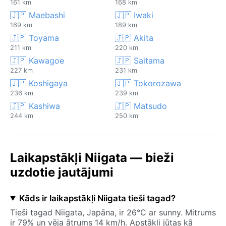
161 km
168 km
🇯🇵 Maebashi
🇯🇵 Iwaki
169 km
189 km
🇯🇵 Toyama
🇯🇵 Akita
211 km
220 km
🇯🇵 Kawagoe
🇯🇵 Saitama
227 km
231 km
🇯🇵 Koshigaya
🇯🇵 Tokorozawa
236 km
239 km
🇯🇵 Kashiwa
🇯🇵 Matsudo
244 km
250 km
Laikapstākļi Niigata — bieži
uzdotie jautājumi
Kāds ir laikapstākļi Niigata tieši tagad?
Tieši tagad Niigata, Japāna, ir 26°C ar sunny. Mitrums
ir 79% un vēja ātrums 14 km/h. Apstākļi jūtas kā