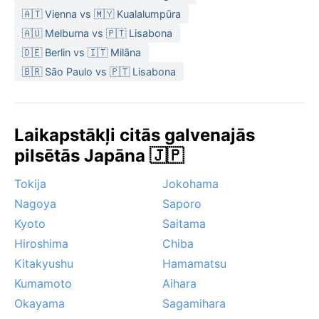
ir patīkama un nokrišņi mazāk intensīvi. Ziemā pilsētu
🇦🇹 Vienna vs 🇲🇾 Kualalumpūra
skar spēcīgas sniega vētras, ko ietekmē Sibīrijas
🇦🇺 Melburna vs 🇵🇹 Lisabona
aukstā gaisa masa, saskaroties ar siltāku Japānas jūru
– tas rada iespaidīgu sniega segu un reizēm ierobežo
🇩🇪 Berlin vs 🇮🇹 Milāna
pārvietošanos. Smaržo pēc rīsa un jūras.
🇧🇷 São Paulo vs 🇵🇹 Lisabona
Laikapstākļi citās galvenajās
pilsētās Japāna 🇯🇵
Tokija
Jokohama
Nagoya
Saporo
Kyoto
Saitama
Hiroshima
Chiba
Kitakyushu
Hamamatsu
Kumamoto
Aihara
Okayama
Sagamihara