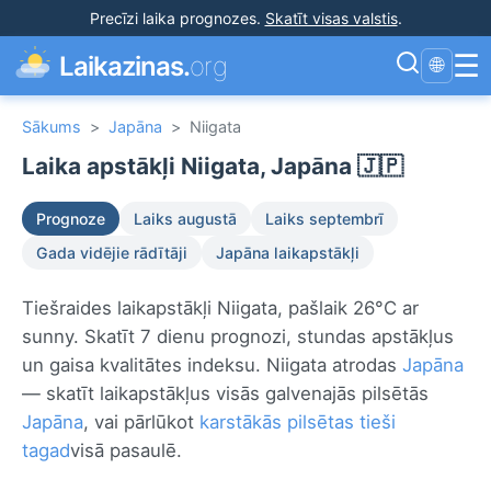
Precīzi laika prognozes
.
Skatīt visas valstis
.
☰
Laikazinas.
org
🌐
Sākums
>
Japāna
>
Niigata
Laika apstākļi Niigata, Japāna 🇯🇵
Prognoze
Laiks augustā
Laiks septembrī
Gada vidējie rādītāji
Japāna laikapstākļi
Tiešraides laikapstākļi Niigata, pašlaik 26°C ar
sunny. Skatīt 7 dienu prognozi, stundas apstākļus
un gaisa kvalitātes indeksu. Niigata atrodas
Japāna
— skatīt laikapstākļus visās galvenajās pilsētās
Japāna
, vai pārlūkot
karstākās pilsētas tieši
tagad
visā pasaulē.