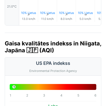
21.0°C
10% Lietus
10% Lietus
10% Lietus
10% Lietus
10% Li
↑
↑
↑
↑
13.0 km/h
11.0 km/h
8.0 km/h
5.0 km/h
5.0 k
Gaisa kvalitātes indekss in Niigata,
Japāna 🇯🇵 (AQI)
US EPA indekss
Environmental Protection Agency
1
1
2
3
4
5
6