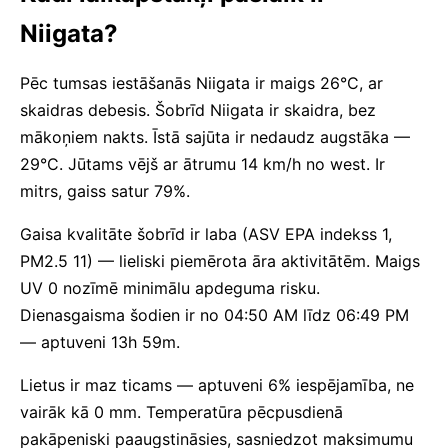
Niigata?
Pēc tumsas iestāšanās Niigata ir maigs 26°C, ar
skaidras debesis. Šobrīd Niigata ir skaidra, bez
mākoņiem nakts. Īstā sajūta ir nedaudz augstāka —
29°C. Jūtams vējš ar ātrumu 14 km/h no west. Ir
mitrs, gaiss satur 79%.
Gaisa kvalitāte šobrīd ir laba (ASV EPA indekss 1,
PM2.5 11) — lieliski piemērota āra aktivitātēm. Maigs
UV 0 nozīmē minimālu apdeguma risku.
Dienasgaisma šodien ir no 04:50 AM līdz 06:49 PM
— aptuveni 13h 59m.
Lietus ir maz ticams — aptuveni 6% iespējamība, ne
vairāk kā 0 mm. Temperatūra pēcpusdienā
pakāpeniski paaugstināsies, sasniedzot maksimumu