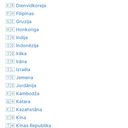
🇰🇷 Dienvidkoreja
🇵🇭 Filipīnas
🇬🇪 Gruzija
🇭🇰 Honkonga
🇮🇳 Indija
🇮🇩 Indonēzija
🇮🇶 Irāka
🇮🇷 Irāna
🇮🇱 Izraēla
🇾🇪 Jemena
🇯🇴 Jordānija
🇰🇭 Kambodža
🇶🇦 Katara
🇰🇿 Kazahstāna
🇨🇳 Ķīna
🇹🇼 Ķīnas Republika