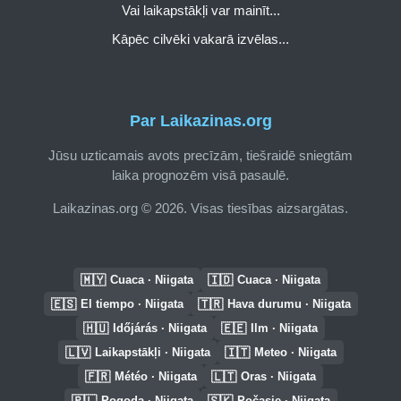
Vai laikapstākļi var mainīt...
Kāpēc cilvēki vakarā izvēlas...
Par Laikazinas.org
Jūsu uzticamais avots precīzām, tiešraidē sniegtām
laika prognozēm visā pasaulē.
Laikazinas.org © 2026. Visas tiesības aizsargātas.
🇲🇾
🇮🇩
Cuaca · Niigata
Cuaca · Niigata
🇪🇸
🇹🇷
El tiempo · Niigata
Hava durumu · Niigata
🇭🇺
🇪🇪
Időjárás · Niigata
Ilm · Niigata
🇱🇻
🇮🇹
Laikapstākļi · Niigata
Meteo · Niigata
🇫🇷
🇱🇹
Météo · Niigata
Oras · Niigata
🇵🇱
🇸🇰
Pogoda · Niigata
Počasie · Niigata