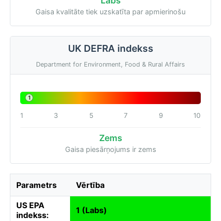
Labs
Gaisa kvalitāte tiek uzskatīta par apmierinošu
UK DEFRA indekss
Department for Environment, Food & Rural Affairs
1
1
3
5
7
9
10
Zems
Gaisa piesārņojums ir zems
Parametrs
Vērtība
US EPA
1 (Labs)
indekss: