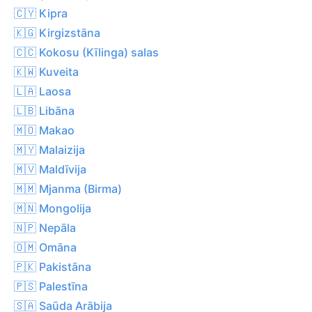
🇨🇾 Kipra
🇰🇬 Kirgizstāna
🇨🇨 Kokosu (Kīlinga) salas
🇰🇼 Kuveita
🇱🇦 Laosa
🇱🇧 Libāna
🇲🇴 Makao
🇲🇾 Malaizija
🇲🇻 Maldīvija
🇲🇲 Mjanma (Birma)
🇲🇳 Mongolija
🇳🇵 Nepāla
🇴🇲 Omāna
🇵🇰 Pakistāna
🇵🇸 Palestīna
🇸🇦 Saūda Arābija