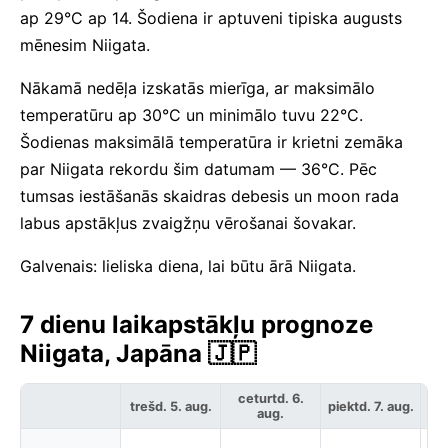
ap 29°C ap 14. Šodiena ir aptuveni tipiska augusts
mēnesim Niigata.
Nākamā nedēļa izskatās mierīga, ar maksimālo
temperatūru ap 30°C un minimālo tuvu 22°C.
Šodienas maksimālā temperatūra ir krietni zemāka
par Niigata rekordu šim datumam — 36°C. Pēc
tumsas iestāšanās skaidras debesis un moon rada
labus apstākļus zvaigžņu vērošanai šovakar.
Galvenais: lieliska diena, lai būtu ārā Niigata.
7 dienu laikapstākļu prognoze
Niigata, Japāna 🇯🇵
ceturtd. 6.
trešd. 5. aug.
piektd. 7. aug.
ses
aug.