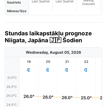
Waning
Last Quarter
Last Quarter
Saulriets
Crescent
Mēness fāze
Stundas laikapstākļu prognoze
Niigata, Japāna 🇯🇵 Šodien
Wednesday, August 05, 2026
19
20
21
22
2
31.0°C
28.0°C
26.0°C
26.0°
26.0°
26.0°
25.0°
25.
24.0°C