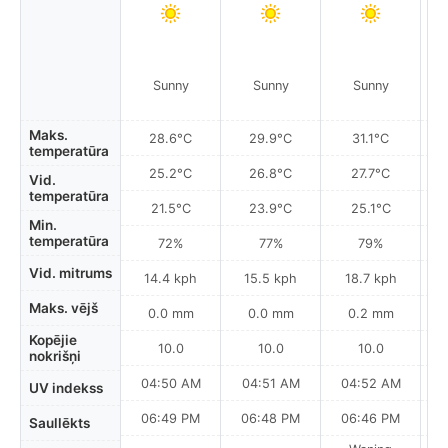
Sunny
Sunny
Sunny
Maks.
28.6°C
29.9°C
31.1°C
temperatūra
25.2°C
26.8°C
27.7°C
Vid.
temperatūra
21.5°C
23.9°C
25.1°C
Min.
temperatūra
72%
77%
79%
Vid. mitrums
14.4 kph
15.5 kph
18.7 kph
Maks. vējš
0.0 mm
0.0 mm
0.2 mm
Kopējie
10.0
10.0
10.0
nokrišņi
04:50 AM
04:51 AM
04:52 AM
0
UV indekss
06:49 PM
06:48 PM
06:46 PM
Saullēkts