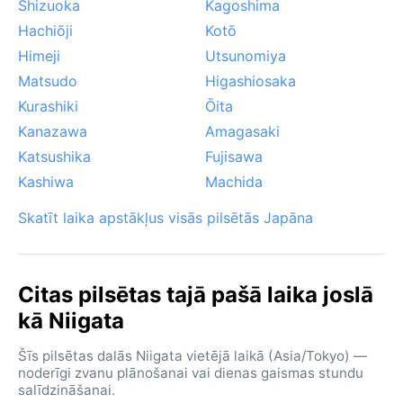
Shizuoka
Kagoshima
Hachiōji
Kotō
Himeji
Utsunomiya
Matsudo
Higashiosaka
Kurashiki
Ōita
Kanazawa
Amagasaki
Katsushika
Fujisawa
Kashiwa
Machida
Skatīt laika apstākļus visās pilsētās Japāna
Citas pilsētas tajā pašā laika joslā
kā Niigata
Šīs pilsētas dalās Niigata vietējā laikā (Asia/Tokyo) —
noderīgi zvanu plānošanai vai dienas gaismas stundu
salīdzināšanai.