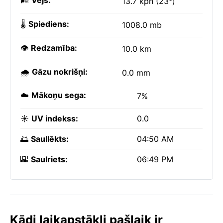
🌬️
Vējš:
13.7 kph (23°)
🌡️
Spiediens:
1008.0 mb
👁️
Redzamība:
10.0 km
🌧️
Gāzu nokrišņi:
0.0 mm
☁️
Mākoņu sega:
7%
☀️
UV indekss:
0.0
🌅
Saullēkts:
04:50 AM
🌇
Saulriets:
06:49 PM
Kādi laikapstākļi pašlaik ir