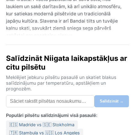
laukiem un sakē darītavām, kā arī unikālo atmosfēru,
kur satiekas modernā pilsētvide un tradicionālā
japāņu kultūra. Slavena ir arī Bandai tilts un tuvējie
kalnu skati, savukārt ziemā sniega sega pārvērš
apkārtni par pasakainu ainavu.
Klimats atbilst mitri subtropiskajam (Kēpena Cfa), bet
Niigata ir izteikti mitra, īpaši vasarās, kad temperatūra
Salīdzināt Niigata laikapstākļus ar
svārstās no 25 līdz 30 grādiem un gaisa mitrums bieži
citu pilsētu
pārsniedz 80%. Ziemas ir salīdzinoši vēsas, vidēji ap
2–8 grādiem, bet ar ievērojamu nokrišņu daudzumu –
Meklējiet jebkuru pilsētu pasaulē un skatiet blakus
sniegs šeit ir bagātīgāks nekā daudzviet citur
salīdzinājumu par temperatūru, apstākļiem un
prognozēm.
subtropu zonā. Rudens un pavasaris ir maigāki un
saulaināki. Ko ņemt līdzi? Vasarā viegli, elpojoši
Salīdzināt →
audumi un lietussargs, ziemā siltas drēbes un
ūdensnecaurlaidīgi apavi.
Populāri pilsētu salīdzinājumi visā pasaulē:
Labākais laiks apmeklējumam ir agrs rudens
🇪🇸 Madride vs 🇸🇪 Stokholma
(oktobris) vai vēls pavasaris (maijs), kad temperatūra
🇹🇷 Stambula vs 🇺🇸 Los Angeles