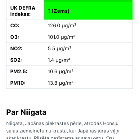
UK DEFRA
1 (Zems)
indekss:
CO:
126.0 µg/m³
O3:
101.0 µg/m³
NO2:
5.5 µg/m³
SO2:
1.4 µg/m³
PM2.5:
10.6 µg/m³
PM10:
13.8 µg/m³
Par Niigata
Niigata, Japānas piekrastes pērle, atrodas Honsju
salas ziemeļrietumu krastā, kur Japānas jūras viļņi
skar krastu. Pilsēta pazīstama ar savu ostu, rīsu