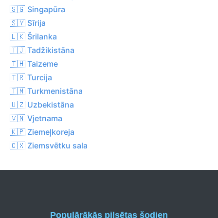
🇸🇬 Singapūra
🇸🇾 Sīrija
🇱🇰 Šrilanka
🇹🇯 Tadžikistāna
🇹🇭 Taizeme
🇹🇷 Turcija
🇹🇲 Turkmenistāna
🇺🇿 Uzbekistāna
🇻🇳 Vjetnama
🇰🇵 Ziemeļkoreja
🇨🇽 Ziemsvētku sala
Populārākās pilsētas šodien