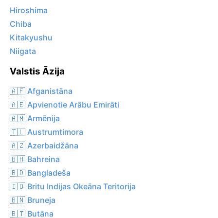
Hiroshima
Chiba
Kitakyushu
Niigata
Valstis Āzija
🇦🇫 Afganistāna
🇦🇪 Apvienotie Arābu Emirāti
🇦🇲 Armēnija
🇹🇱 Austrumtimora
🇦🇿 Azerbaidžāna
🇧🇭 Bahreina
🇧🇩 Bangladeša
🇮🇴 Britu Indijas Okeāna Teritorija
🇧🇳 Bruneja
🇧🇹 Butāna