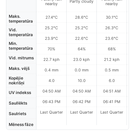
Partly cloudy
nearby
nearby
Maks.
27.4°C
28.6°C
30.1°C
temperatūra
25.2°C
25.2°C
26.3°C
Vid.
temperatūra
23.9°C
22.6°C
23.6°C
Min.
temperatūra
70%
64%
68%
Vid. mitrums
22.7 kph
23.0 kph
21.2 kph
Maks. vējš
0.4 mm
0.0 mm
0.5 mm
Kopējie
4.0
10.0
6.0
nokrišņi
04:50 AM
04:50 AM
04:51 AM
0
UV indekss
06:43 PM
06:42 PM
06:41 PM
Saullēkts
Last Quarter
Last Quarter
Last Quarter
La
Saulriets
Mēness fāze