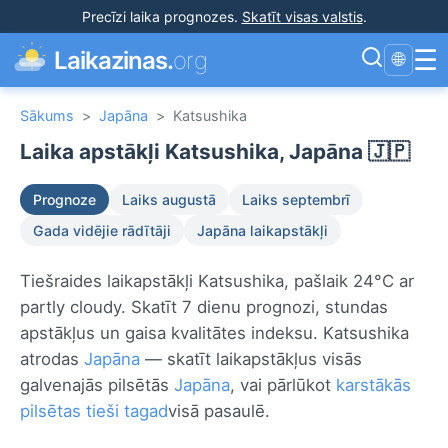
Precīzi laika prognozes
.
Skatīt visas valstis
.
☰
Laikazinas.
org
🌐
Sākums
>
Japāna
>
Katsushika
Laika apstākļi Katsushika, Japāna 🇯🇵
Prognoze
Laiks augustā
Laiks septembrī
Gada vidējie rādītāji
Japāna laikapstākļi
Tiešraides laikapstākļi Katsushika, pašlaik 24°C ar
partly cloudy. Skatīt 7 dienu prognozi, stundas
apstākļus un gaisa kvalitātes indeksu. Katsushika
atrodas
Japāna
— skatīt laikapstākļus visās
galvenajās pilsētās
Japāna
, vai pārlūkot
karstākās
pilsētas tieši tagad
visā pasaulē.