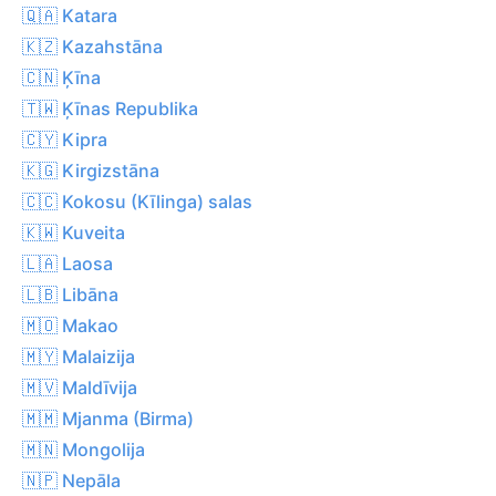
🇶🇦 Katara
🇰🇿 Kazahstāna
🇨🇳 Ķīna
🇹🇼 Ķīnas Republika
🇨🇾 Kipra
🇰🇬 Kirgizstāna
🇨🇨 Kokosu (Kīlinga) salas
🇰🇼 Kuveita
🇱🇦 Laosa
🇱🇧 Libāna
🇲🇴 Makao
🇲🇾 Malaizija
🇲🇻 Maldīvija
🇲🇲 Mjanma (Birma)
🇲🇳 Mongolija
🇳🇵 Nepāla