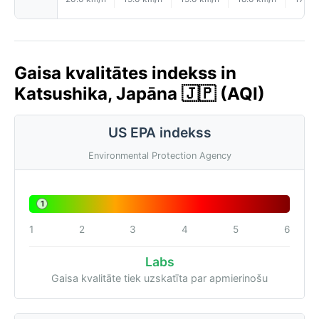
Gaisa kvalitātes indekss in
Katsushika, Japāna 🇯🇵 (AQI)
US EPA indekss
Environmental Protection Agency
1
1
2
3
4
5
6
Labs
Gaisa kvalitāte tiek uzskatīta par apmierinošu