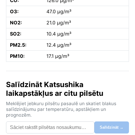
CO:
126.0 µg/m³
O3:
47.0 µg/m³
NO2:
21.0 µg/m³
SO2:
10.4 µg/m³
PM2.5:
12.4 µg/m³
PM10:
17.1 µg/m³
Salīdzināt Katsushika
laikapstākļus ar citu pilsētu
Meklējiet jebkuru pilsētu pasaulē un skatiet blakus
salīdzinājumu par temperatūru, apstākļiem un
prognozēm.
Salīdzināt →