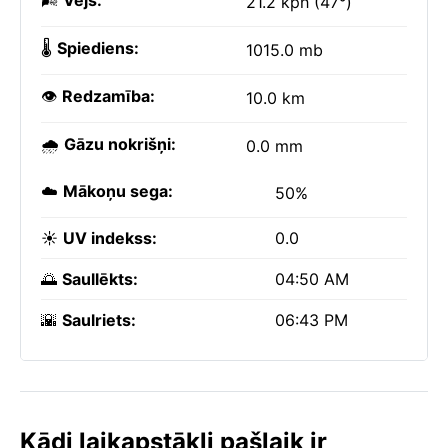
🌬️
Vējš:
21.2 kph (47°)
🌡️
Spiediens:
1015.0 mb
👁️
Redzamība:
10.0 km
🌧️
Gāzu nokrišņi:
0.0 mm
☁️
Mākoņu sega:
50%
☀️
UV indekss:
0.0
🌅
Saullēkts:
04:50 AM
🌇
Saulriets:
06:43 PM
Kādi laikapstākļi pašlaik ir