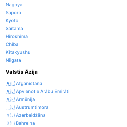
Nagoya
Saporo
Kyoto
Saitama
Hiroshima
Chiba
Kitakyushu
Niigata
Valstis Āzija
🇦🇫 Afganistāna
🇦🇪 Apvienotie Arābu Emirāti
🇦🇲 Armēnija
🇹🇱 Austrumtimora
🇦🇿 Azerbaidžāna
🇧🇭 Bahreina