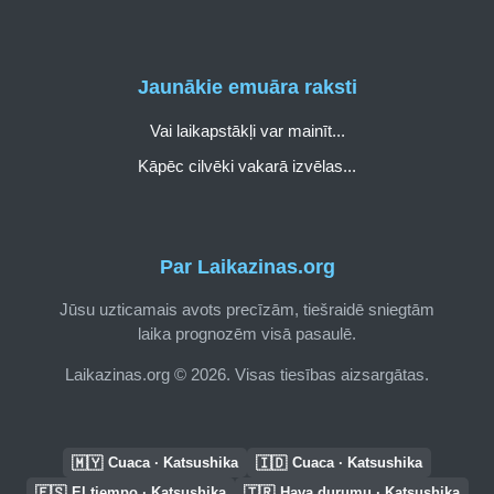
Jaunākie emuāra raksti
Vai laikapstākļi var mainīt...
Kāpēc cilvēki vakarā izvēlas...
Par Laikazinas.org
Jūsu uzticamais avots precīzām, tiešraidē sniegtām
laika prognozēm visā pasaulē.
Laikazinas.org © 2026. Visas tiesības aizsargātas.
🇲🇾
🇮🇩
Cuaca · Katsushika
Cuaca · Katsushika
🇪🇸
🇹🇷
El tiempo · Katsushika
Hava durumu · Katsushika