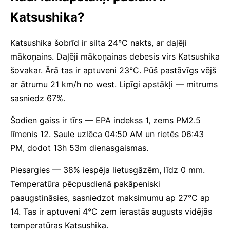
Katsushika?
Katsushika šobrīd ir silta 24°C nakts, ar daļēji
mākoņains. Daļēji mākoņainas debesis virs Katsushika
šovakar. Ārā tas ir aptuveni 23°C. Pūš pastāvīgs vējš
ar ātrumu 21 km/h no west. Lipīgi apstākļi — mitrums
sasniedz 67%.
Šodien gaiss ir tīrs — EPA indekss 1, zems PM2.5
līmenis 12. Saule uzlēca 04:50 AM un rietēs 06:43
PM, dodot 13h 53m dienasgaismas.
Piesargies — 38% iespēja lietusgāzēm, līdz 0 mm.
Temperatūra pēcpusdienā pakāpeniski
paaugstināsies, sasniedzot maksimumu ap 27°C ap
14. Tas ir aptuveni 4°C zem ierastās augusts vidējās
temperatūras Katsushika.