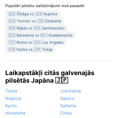
Populāri pilsētu salīdzinājumi visā pasaulē:
🇺🇸 Čikāga vs 🇺🇸 Ņujorka
🇨🇦 Toronto vs 🇮🇩 Džakarta
🇸🇦 Rijāda vs 🇺🇸 Sanfrancisko
🇪🇸 Barselona vs 🇲🇾 Kualalumpūra
🇮🇹 Roma vs 🇺🇸 Los Angeles
🇫🇷 Parīze vs 🇯🇵 Tokija
Laikapstākļi citās galvenajās
pilsētās Japāna 🇯🇵
Tokija
Jokohama
Nagoya
Saporo
Kyoto
Saitama
Hiroshima
Chiba