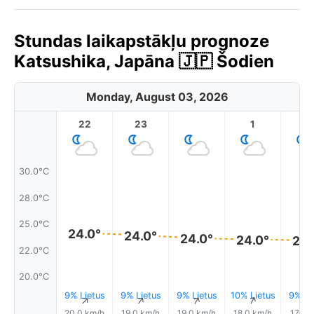
Stundas laikapstākļu prognoze
Katsushika, Japāna 🇯🇵 Šodien
Monday, August 03, 2026
22
23
1
2
30.0°C
28.0°C
25.0°C
24.0°
24.0°
24.0°
24.0°
23.
22.0°C
20.0°C
9% Lietus
9% Lietus
9% Lietus
10% Lietus
9% Li
↑
↑
↑
↑
20.0 km/h
19.0 km/h
19.0 km/h
18.0 km/h
17.0 