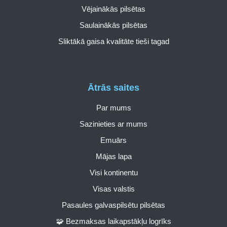
Vējainākās pilsētas
Saulainākās pilsētas
Sliktākā gaisa kvalitāte tieši tagad
Ātrās saites
Par mums
Sazinieties ar mums
Emuārs
Mājas lapa
Visi kontinentu
Visas valstis
Pasaules galvaspilsētu pilsētas
🧩 Bezmaksas laikapstākļu logrīks