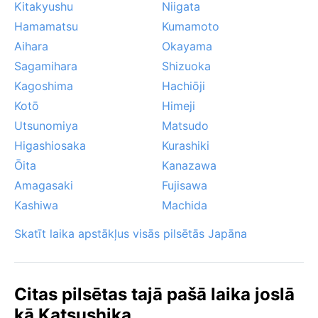
Kitakyushu
Niigata
Hamamatsu
Kumamoto
Aihara
Okayama
Sagamihara
Shizuoka
Kagoshima
Hachiōji
Kotō
Himeji
Utsunomiya
Matsudo
Higashiosaka
Kurashiki
Ōita
Kanazawa
Amagasaki
Fujisawa
Kashiwa
Machida
Skatīt laika apstākļus visās pilsētās Japāna
Citas pilsētas tajā pašā laika joslā
kā Katsushika