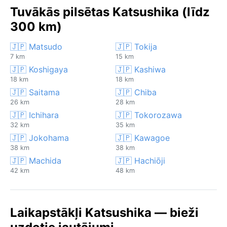
Tuvākās pilsētas Katsushika (līdz
300 km)
🇯🇵 Matsudo
🇯🇵 Tokija
7 km
15 km
🇯🇵 Koshigaya
🇯🇵 Kashiwa
18 km
18 km
🇯🇵 Saitama
🇯🇵 Chiba
26 km
28 km
🇯🇵 Ichihara
🇯🇵 Tokorozawa
32 km
35 km
🇯🇵 Jokohama
🇯🇵 Kawagoe
38 km
38 km
🇯🇵 Machida
🇯🇵 Hachiōji
42 km
48 km
Laikapstākļi Katsushika — bieži