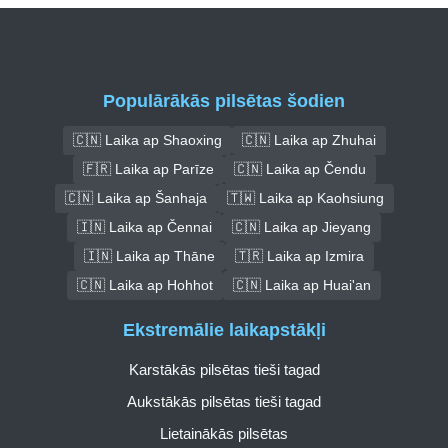
Populārākās pilsētas šodien
🇨🇳 Laika ap Shaoxing
🇨🇳 Laika ap Zhuhai
🇫🇷 Laika ap Parīze
🇨🇳 Laika ap Čendu
🇨🇳 Laika ap Šanhaja
🇹🇼 Laika ap Kaohsiung
🇮🇳 Laika ap Čennai
🇨🇳 Laika ap Jieyang
🇮🇳 Laika ap Thāne
🇹🇷 Laika ap Izmira
🇨🇳 Laika ap Hohhot
🇨🇳 Laika ap Huai'an
Ekstremālie laikapstākļi
Karstākās pilsētas tieši tagad
Aukstākās pilsētas tieši tagad
Lietainākās pilsētas