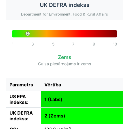
UK DEFRA indekss
Department for Environment, Food & Rural Affairs
2
1
3
5
7
9
10
Zems
Gaisa piesārņojums ir zems
Parametrs
Vērtība
US EPA
1 (Labs)
indekss:
UK DEFRA
2 (Zems)
indekss: