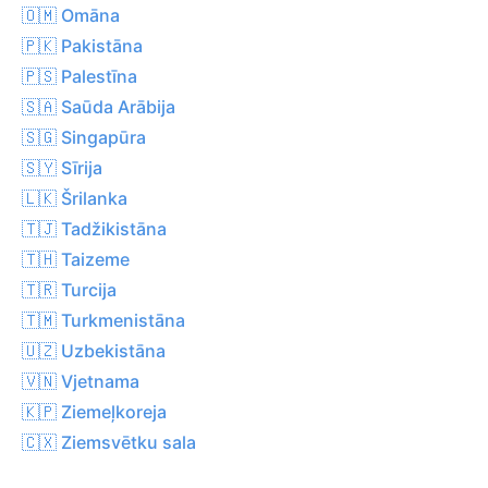
🇴🇲 Omāna
🇵🇰 Pakistāna
🇵🇸 Palestīna
🇸🇦 Saūda Arābija
🇸🇬 Singapūra
🇸🇾 Sīrija
🇱🇰 Šrilanka
🇹🇯 Tadžikistāna
🇹🇭 Taizeme
🇹🇷 Turcija
🇹🇲 Turkmenistāna
🇺🇿 Uzbekistāna
🇻🇳 Vjetnama
🇰🇵 Ziemeļkoreja
🇨🇽 Ziemsvētku sala