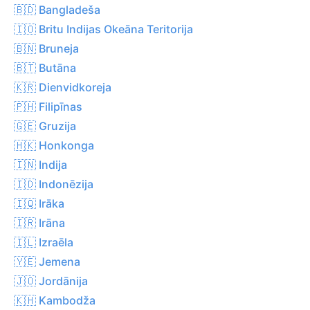
🇧🇩 Bangladeša
🇮🇴 Britu Indijas Okeāna Teritorija
🇧🇳 Bruneja
🇧🇹 Butāna
🇰🇷 Dienvidkoreja
🇵🇭 Filipīnas
🇬🇪 Gruzija
🇭🇰 Honkonga
🇮🇳 Indija
🇮🇩 Indonēzija
🇮🇶 Irāka
🇮🇷 Irāna
🇮🇱 Izraēla
🇾🇪 Jemena
🇯🇴 Jordānija
🇰🇭 Kambodža