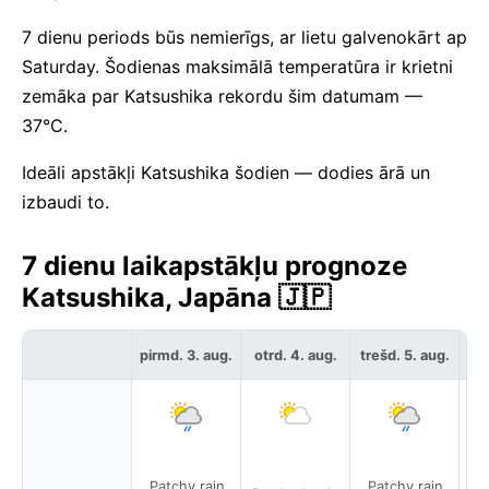
7 dienu periods būs nemierīgs, ar lietu galvenokārt ap
Saturday. Šodienas maksimālā temperatūra ir krietni
zemāka par Katsushika rekordu šim datumam —
37°C.
Ideāli apstākļi Katsushika šodien — dodies ārā un
izbaudi to.
7 dienu laikapstākļu prognoze
Katsushika, Japāna 🇯🇵
c
pirmd. 3. aug.
otrd. 4. aug.
trešd. 5. aug.
Patchy rain
Patchy rain
P