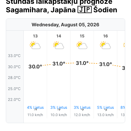
Stundas laikapstākļu prognoze
Sagamihara, Japāna 🇯🇵 Šodien
Wednesday, August 05, 2026
13
14
15
16
17
33.0°C
31.0°
31.0°
31.0°
30.0°
30.0°C
30.
28.0°C
25.0°C
22.0°C
4% Lietus
3% Lietus
3% Lietus
5% Lietus
8% Li
↑
↑
↑
↑
11.0 km/h
10.0 km/h
12.0 km/h
13.0 km/h
13.0 