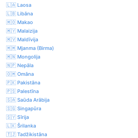
🇱🇦 Laosa
🇱🇧 Libāna
🇲🇴 Makao
🇲🇾 Malaizija
🇲🇻 Maldīvija
🇲🇲 Mjanma (Birma)
🇲🇳 Mongolija
🇳🇵 Nepāla
🇴🇲 Omāna
🇵🇰 Pakistāna
🇵🇸 Palestīna
🇸🇦 Saūda Arābija
🇸🇬 Singapūra
🇸🇾 Sīrija
🇱🇰 Šrilanka
🇹🇯 Tadžikistāna