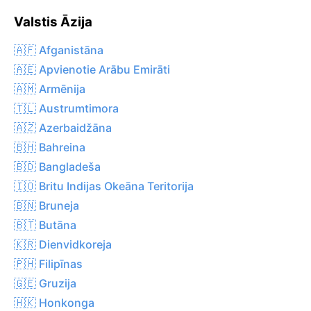
Valstis Āzija
🇦🇫 Afganistāna
🇦🇪 Apvienotie Arābu Emirāti
🇦🇲 Armēnija
🇹🇱 Austrumtimora
🇦🇿 Azerbaidžāna
🇧🇭 Bahreina
🇧🇩 Bangladeša
🇮🇴 Britu Indijas Okeāna Teritorija
🇧🇳 Bruneja
🇧🇹 Butāna
🇰🇷 Dienvidkoreja
🇵🇭 Filipīnas
🇬🇪 Gruzija
🇭🇰 Honkonga