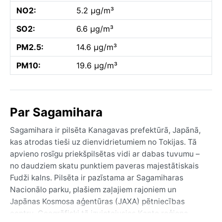
NO2:
5.2 µg/m³
SO2:
6.6 µg/m³
PM2.5:
14.6 µg/m³
PM10:
19.6 µg/m³
Par Sagamihara
Sagamihara ir pilsēta Kanagavas prefektūrā, Japānā,
kas atrodas tieši uz dienvidrietumiem no Tokijas. Tā
apvieno rosīgu priekšpilsētas vidi ar dabas tuvumu –
no daudziem skatu punktiem paveras majestātiskais
Fudži kalns. Pilsēta ir pazīstama ar Sagamiharas
Nacionālo parku, plašiem zaļajiem rajoniem un
Japānas Kosmosa aģentūras (JAXA) pētniecības
centru. Ģeogrāfiski tā izvietojusies Kanto reģiona