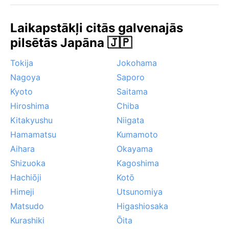
mitrums un lietus ir mazāk intensīvi. Jāņem vērā divi
izteikti dabas notikumi – jūnijā un jūlijā iestājoties
Laikapstākļi citās galvenajās
lietus sezonai, bieži ir ilgstošas lietavas, bet vasaras
pilsētās Japāna 🇯🇵
beigās un rudens sākumā pilsētu var skart taifūni, kas
atnes stipras vētras un lietusgāzes. Ziemā retos
Tokija
Jokohama
brīžos migla var aizklāt kalnu skatus, bet tas ir ātri
Nagoya
Saporo
pārejošs.
Kyoto
Saitama
Hiroshima
Chiba
Kitakyushu
Niigata
Hamamatsu
Kumamoto
Aihara
Okayama
Shizuoka
Kagoshima
Hachiōji
Kotō
Himeji
Utsunomiya
Matsudo
Higashiosaka
Kurashiki
Ōita