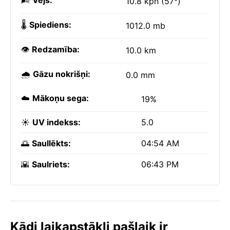
🌬️
Vējš:
10.8 kph (57°)
🌡️
Spiediens:
1012.0 mb
👁️
Redzamība:
10.0 km
🌧️
Gāzu nokrišņi:
0.0 mm
☁️
Mākoņu sega:
19%
☀️
UV indekss:
5.0
🌅
Saullēkts:
04:54 AM
🌇
Saulriets:
06:43 PM
Kādi laikapstākļi pašlaik ir