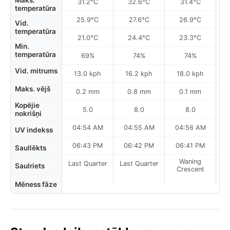
Maks.
31.2°C
32.6°C
31.4°C
temperatūra
25.9°C
27.6°C
26.9°C
Vid.
temperatūra
21.0°C
24.4°C
23.3°C
Min.
temperatūra
69%
74%
74%
Vid. mitrums
13.0 kph
16.2 kph
18.0 kph
Maks. vējš
0.2 mm
0.8 mm
0.1 mm
Kopējie
5.0
8.0
8.0
nokrišņi
04:54 AM
04:55 AM
04:56 AM
0
UV indekss
06:43 PM
06:42 PM
06:41 PM
Saullēkts
Waning
Last Quarter
Last Quarter
Saulriets
Crescent
Mēness fāze