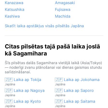
Kanazawa
Amagasaki
Katsushika
Fujisawa
Kashiwa
Machida
Skatīt laika apstākļus visās pilsētās Japāna
Citas pilsētas tajā pašā laika joslā
kā Sagamihara
Šīs pilsētas dalās Sagamihara vietējā laikā (Asia/Tokyo)
— noderīgi zvanu plānošanai vai dienas gaismas stundu
salīdzināšanai.
🇯🇵 Laika ap Tokija
🇯🇵 Laika ap Jokohama
Japāna
Japāna
🇯🇵 Laika ap Nagoya
🇯🇵 Laika ap Saporo
Japāna
Japāna
🇯🇵 Laika ap Kyoto
🇯🇵 Laika ap Saitama
Japāna
Japāna