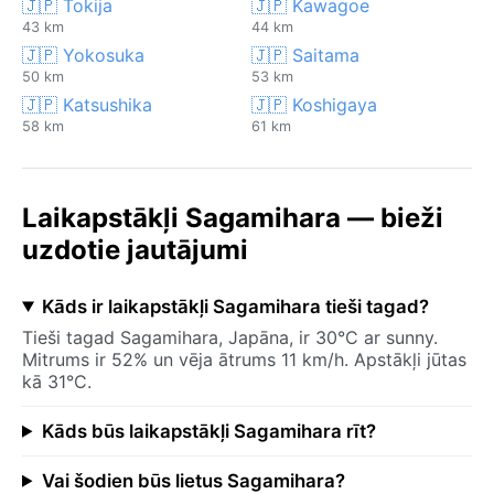
🇯🇵 Tokija
🇯🇵 Kawagoe
43 km
44 km
🇯🇵 Yokosuka
🇯🇵 Saitama
50 km
53 km
🇯🇵 Katsushika
🇯🇵 Koshigaya
58 km
61 km
Laikapstākļi Sagamihara — bieži
uzdotie jautājumi
Kāds ir laikapstākļi Sagamihara tieši tagad?
Tieši tagad Sagamihara, Japāna, ir 30°C ar sunny.
Mitrums ir 52% un vēja ātrums 11 km/h. Apstākļi jūtas
kā 31°C.
Kāds būs laikapstākļi Sagamihara rīt?
Vai šodien būs lietus Sagamihara?