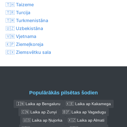
🇹🇭 Taizeme
🇹🇷 Turcija
🇹🇲 Turkmenistāna
🇺🇿 Uzbekistāna
🇻🇳 Vjetnama
🇰🇵 Ziemeļkoreja
🇨🇽 Ziemsvētku sala
Populārākās pilsētas šodien
🇮🇳 Laika ap Bengaluru
🇰🇪 Laika ap Kakamega
🇨🇳 Laika ap Zunyi
🇧🇫 Laika ap Vagadugu
🇺🇸 Laika ap Ņujorka
🇰🇿 Laika ap Almati