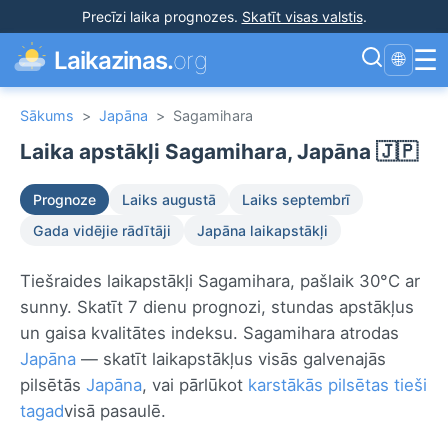
Precīzi laika prognozes
.
Skatīt visas valstis
.
☰
Laikazinas.
org
🌐
Sākums
>
Japāna
>
Sagamihara
Laika apstākļi Sagamihara, Japāna 🇯🇵
Prognoze
Laiks augustā
Laiks septembrī
Gada vidējie rādītāji
Japāna laikapstākļi
Tiešraides laikapstākļi Sagamihara, pašlaik 30°C ar
sunny. Skatīt 7 dienu prognozi, stundas apstākļus
un gaisa kvalitātes indeksu. Sagamihara atrodas
Japāna
— skatīt laikapstākļus visās galvenajās
pilsētās
Japāna
, vai pārlūkot
karstākās pilsētas tieši
tagad
visā pasaulē.