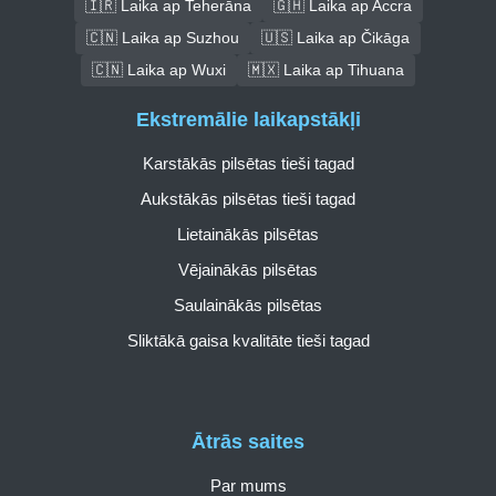
🇮🇷 Laika ap Teherāna
🇬🇭 Laika ap Accra
🇨🇳 Laika ap Suzhou
🇺🇸 Laika ap Čikāga
🇨🇳 Laika ap Wuxi
🇲🇽 Laika ap Tihuana
Ekstremālie laikapstākļi
Karstākās pilsētas tieši tagad
Aukstākās pilsētas tieši tagad
Lietainākās pilsētas
Vējainākās pilsētas
Saulainākās pilsētas
Sliktākā gaisa kvalitāte tieši tagad
Ātrās saites
Par mums