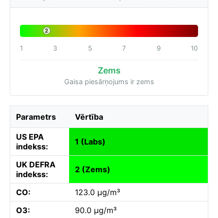
2
1
3
5
7
9
10
Zems
Gaisa piesārņojums ir zems
Parametrs
Vērtība
US EPA
1 (Labs)
indekss:
UK DEFRA
2 (Zems)
indekss:
CO:
123.0 µg/m³
O3:
90.0 µg/m³