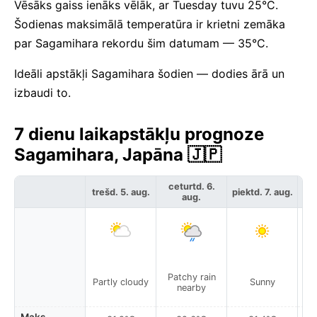
Vēsāks gaiss ienāks vēlāk, ar Tuesday tuvu 25°C.
Šodienas maksimālā temperatūra ir krietni zemāka
par Sagamihara rekordu šim datumam — 35°C.
Ideāli apstākļi Sagamihara šodien — dodies ārā un
izbaudi to.
7 dienu laikapstākļu prognoze
Sagamihara, Japāna 🇯🇵
ceturtd. 6.
trešd. 5. aug.
piektd. 7. aug.
ses
aug.
Patchy rain
Partly cloudy
Sunny
nearby