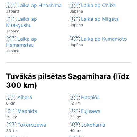
🇯🇵 Laika ap Hiroshima
🇯🇵 Laika ap Chiba
Japāna
Japāna
🇯🇵 Laika ap
🇯🇵 Laika ap Niigata
Kitakyushu
Japāna
Japāna
🇯🇵 Laika ap
🇯🇵 Laika ap Kumamoto
Hamamatsu
Japāna
Japāna
Tuvākās pilsētas Sagamihara (līdz
300 km)
🇯🇵 Aihara
🇯🇵 Hachiōji
8 km
12 km
🇯🇵 Machida
🇯🇵 Fujisawa
19 km
32 km
🇯🇵 Tokorozawa
🇯🇵 Jokohama
33 km
40 km