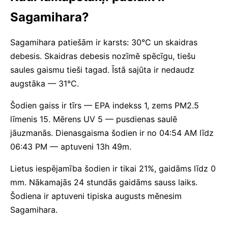
Sagamihara?
Sagamihara patiešām ir karsts: 30°C un skaidras
debesis. Skaidras debesis nozīmē spēcīgu, tiešu
saules gaismu tieši tagad. Īstā sajūta ir nedaudz
augstāka — 31°C.
Šodien gaiss ir tīrs — EPA indekss 1, zems PM2.5
līmenis 15. Mērens UV 5 — pusdienas saulē
jāuzmanās. Dienasgaisma šodien ir no 04:54 AM līdz
06:43 PM — aptuveni 13h 49m.
Lietus iespējamība šodien ir tikai 21%, gaidāms līdz 0
mm. Nākamajās 24 stundās gaidāms sauss laiks.
Šodiena ir aptuveni tipiska augusts mēnesim
Sagamihara.