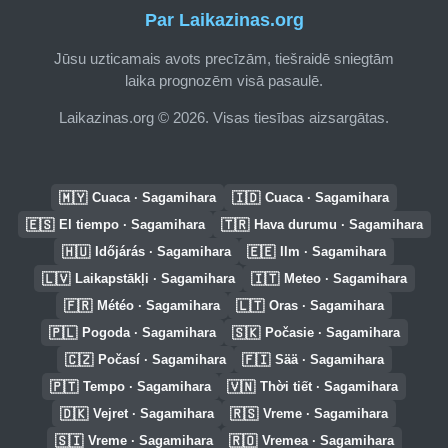
Par Laikazinas.org
Jūsu uzticamais avots precīzām, tiešraidē sniegtām
laika prognozēm visā pasaulē.
Laikazinas.org © 2026. Visas tiesības aizsargātas.
🇲🇾
🇮🇩
Cuaca · Sagamihara
Cuaca · Sagamihara
🇪🇸
🇹🇷
El tiempo · Sagamihara
Hava durumu · Sagamihara
🇭🇺
🇪🇪
Időjárás · Sagamihara
Ilm · Sagamihara
🇱🇻
🇮🇹
Laikapstākļi · Sagamihara
Meteo · Sagamihara
🇫🇷
🇱🇹
Météo · Sagamihara
Oras · Sagamihara
🇵🇱
🇸🇰
Pogoda · Sagamihara
Počasie · Sagamihara
🇨🇿
🇫🇮
Počasí · Sagamihara
Sää · Sagamihara
🇵🇹
🇻🇳
Tempo · Sagamihara
Thời tiết · Sagamihara
🇩🇰
🇷🇸
Vejret · Sagamihara
Vreme · Sagamihara
🇸🇮
🇷🇴
Vreme · Sagamihara
Vremea · Sagamihara