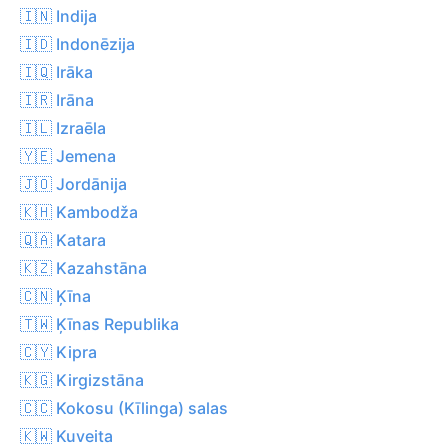
🇮🇳 Indija
🇮🇩 Indonēzija
🇮🇶 Irāka
🇮🇷 Irāna
🇮🇱 Izraēla
🇾🇪 Jemena
🇯🇴 Jordānija
🇰🇭 Kambodža
🇶🇦 Katara
🇰🇿 Kazahstāna
🇨🇳 Ķīna
🇹🇼 Ķīnas Republika
🇨🇾 Kipra
🇰🇬 Kirgizstāna
🇨🇨 Kokosu (Kīlinga) salas
🇰🇼 Kuveita