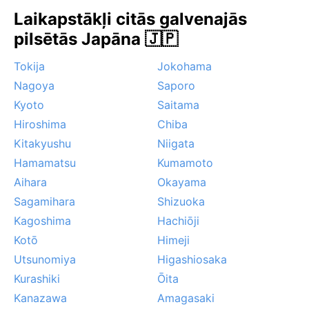
spēcīgas vētras ar lietusgāzēm un vēja brāzmām.
Laikapstākļi citās galvenajās
Migla un biezie mākoņi ir raksturīgi lietus sezonā, bet
pilsētās Japāna 🇯🇵
ziemā sniegs ir retums. Kopumā Matsudo piedāvā
subtropu klimata tipiskās kontrastainās iezīmes – no
Tokija
Jokohama
karstuma līdz mierīgam vēsumam.
Nagoya
Saporo
Kyoto
Saitama
Hiroshima
Chiba
Kitakyushu
Niigata
Hamamatsu
Kumamoto
Aihara
Okayama
Sagamihara
Shizuoka
Kagoshima
Hachiōji
Kotō
Himeji
Utsunomiya
Higashiosaka
Kurashiki
Ōita
Kanazawa
Amagasaki