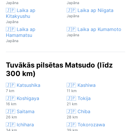
Japāna
Japāna
🇯🇵 Laika ap
🇯🇵 Laika ap Niigata
Kitakyushu
Japāna
Japāna
🇯🇵 Laika ap
🇯🇵 Laika ap Kumamoto
Hamamatsu
Japāna
Japāna
Tuvākās pilsētas Matsudo (līdz
300 km)
🇯🇵 Katsushika
🇯🇵 Kashiwa
7 km
11 km
🇯🇵 Koshigaya
🇯🇵 Tokija
16 km
21 km
🇯🇵 Saitama
🇯🇵 Chiba
26 km
28 km
🇯🇵 Ichihara
🇯🇵 Tokorozawa
34 km
39 km