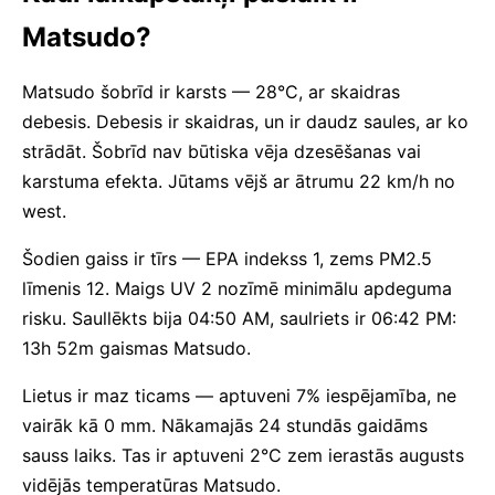
Matsudo?
Matsudo šobrīd ir karsts — 28°C, ar skaidras
debesis. Debesis ir skaidras, un ir daudz saules, ar ko
strādāt. Šobrīd nav būtiska vēja dzesēšanas vai
karstuma efekta. Jūtams vējš ar ātrumu 22 km/h no
west.
Šodien gaiss ir tīrs — EPA indekss 1, zems PM2.5
līmenis 12. Maigs UV 2 nozīmē minimālu apdeguma
risku. Saullēkts bija 04:50 AM, saulriets ir 06:42 PM:
13h 52m gaismas Matsudo.
Lietus ir maz ticams — aptuveni 7% iespējamība, ne
vairāk kā 0 mm. Nākamajās 24 stundās gaidāms
sauss laiks. Tas ir aptuveni 2°C zem ierastās augusts
vidējās temperatūras Matsudo.