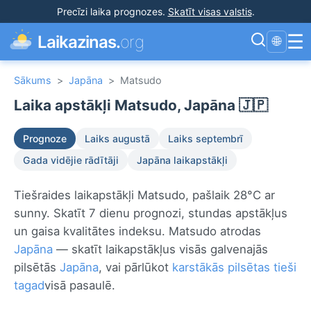
Precīzi laika prognozes
.
Skatīt visas valstis
.
☰
Laikazinas.
org
🌐
Sākums
>
Japāna
>
Matsudo
Laika apstākļi Matsudo, Japāna 🇯🇵
Prognoze
Laiks augustā
Laiks septembrī
Gada vidējie rādītāji
Japāna laikapstākļi
Tiešraides laikapstākļi Matsudo, pašlaik 28°C ar
sunny. Skatīt 7 dienu prognozi, stundas apstākļus
un gaisa kvalitātes indeksu. Matsudo atrodas
Japāna
— skatīt laikapstākļus visās galvenajās
pilsētās
Japāna
, vai pārlūkot
karstākās pilsētas tieši
tagad
visā pasaulē.