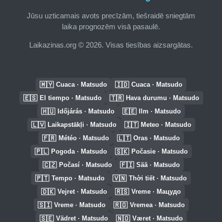
Jūsu uzticamais avots precīzām, tiešraidē sniegtām
laika prognozēm visā pasaulē.
Laikazinas.org © 2026. Visas tiesības aizsargātas.
🇲🇾
🇮🇩
Cuaca · Matsudo
Cuaca · Matsudo
🇪🇸
🇹🇷
El tiempo · Matsudo
Hava durumu · Matsudo
🇭🇺
🇪🇪
Időjárás · Matsudo
Ilm · Matsudo
🇱🇻
🇮🇹
Laikapstākļi · Matsudo
Meteo · Matsudo
🇫🇷
🇱🇹
Météo · Matsudo
Oras · Matsudo
🇵🇱
🇸🇰
Pogoda · Matsudo
Počasie · Matsudo
🇨🇿
🇫🇮
Počasí · Matsudo
Sää · Matsudo
🇵🇹
🇻🇳
Tempo · Matsudo
Thời tiết · Matsudo
🇩🇰
🇷🇸
Vejret · Matsudo
Vreme · Мацудо
🇸🇮
🇷🇴
Vreme · Matsudo
Vremea · Matsudo
🇸🇪
🇳🇴
Vädret · Matsudo
Været · Matsudo