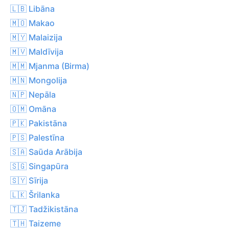
🇱🇧 Libāna
🇲🇴 Makao
🇲🇾 Malaizija
🇲🇻 Maldīvija
🇲🇲 Mjanma (Birma)
🇲🇳 Mongolija
🇳🇵 Nepāla
🇴🇲 Omāna
🇵🇰 Pakistāna
🇵🇸 Palestīna
🇸🇦 Saūda Arābija
🇸🇬 Singapūra
🇸🇾 Sīrija
🇱🇰 Šrilanka
🇹🇯 Tadžikistāna
🇹🇭 Taizeme