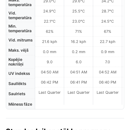
Maks.
29.0°C
29.6°C
34.2°C
temperatūra
24.9°C
25.5°C
28.7°C
Vid.
temperatūra
22.1°C
23.0°C
24.5°C
Min.
temperatūra
62%
71%
67%
Vid. mitrums
21.6 kph
16.2 kph
22.7 kph
Maks. vējš
0.0 mm
0.2 mm
0.9 mm
Kopējie
9.0
6.0
7.0
nokrišņi
04:50 AM
04:51 AM
04:52 AM
0
UV indekss
06:42 PM
06:41 PM
06:40 PM
Saullēkts
Last Quarter
Last Quarter
Last Quarter
Saulriets
Mēness fāze