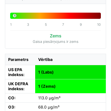
1
1
3
5
7
9
10
Zems
Gaisa piesārņojums ir zems
Parametrs
Vērtība
US EPA
1 (Labs)
indekss:
UK DEFRA
1 (Zems)
indekss:
CO:
113.0 µg/m³
O3:
68.0 µg/m³