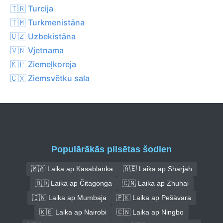
🇹🇷 Turcija
🇹🇲 Turkmenistāna
🇺🇿 Uzbekistāna
🇻🇳 Vjetnama
🇰🇵 Ziemeļkoreja
🇨🇽 Ziemsvētku sala
Populārākās pilsētas šodien
🇲🇦 Laika ap Kasablanka
🇦🇪 Laika ap Sharjah
🇧🇩 Laika ap Čitagonga
🇨🇳 Laika ap Zhuhai
🇮🇳 Laika ap Mumbaja
🇵🇰 Laika ap Pešāvara
🇰🇪 Laika ap Nairobi
🇨🇳 Laika ap Ningbo