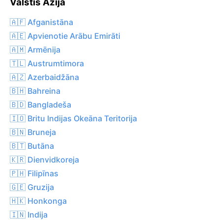
Valstis Āzija
🇦🇫 Afganistāna
🇦🇪 Apvienotie Arābu Emirāti
🇦🇲 Armēnija
🇹🇱 Austrumtimora
🇦🇿 Azerbaidžāna
🇧🇭 Bahreina
🇧🇩 Bangladeša
🇮🇴 Britu Indijas Okeāna Teritorija
🇧🇳 Bruneja
🇧🇹 Butāna
🇰🇷 Dienvidkoreja
🇵🇭 Filipīnas
🇬🇪 Gruzija
🇭🇰 Honkonga
🇮🇳 Indija