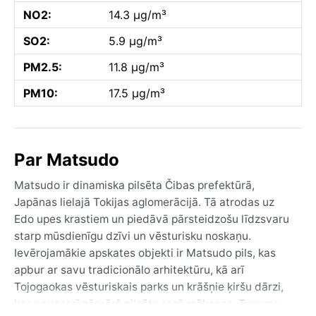
NO2:
14.3 µg/m³
SO2:
5.9 µg/m³
PM2.5:
11.8 µg/m³
PM10:
17.5 µg/m³
Par Matsudo
Matsudo ir dinamiska pilsēta Čibas prefektūrā,
Japānas lielajā Tokijas aglomerācijā. Tā atrodas uz
Edo upes krastiem un piedāvā pārsteidzošu līdzsvaru
starp mūsdienīgu dzīvi un vēsturisku noskaņu.
Ievērojamākie apskates objekti ir Matsudo pils, kas
apbur ar savu tradicionālo arhitektūru, kā arī
Tojogaokas vēsturiskais parks un krāšņie ķiršu dārzi,
kas pavasarī pārvērš pilsētu rozā mākoņos. Tuvums