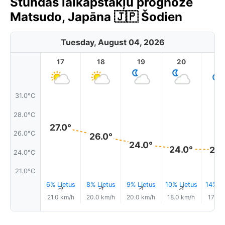
Stundas laikapstākļu prognoze
Matsudo, Japāna 🇯🇵 Šodien
Tuesday, August 04, 2026
17
18
19
20
2
31.0°C
28.0°C
27.0°
26.0°C
26.0°
24.0°
24.0°
24.
24.0°C
21.0°C
6% Lietus
8% Lietus
9% Lietus
10% Lietus
14% Li
↑
↑
↑
↑
21.0 km/h
20.0 km/h
20.0 km/h
18.0 km/h
17.0 