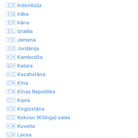
🇮🇩 Indonēzija
🇮🇶 Irāka
🇮🇷 Irāna
🇮🇱 Izraēla
🇾🇪 Jemena
🇯🇴 Jordānija
🇰🇭 Kambodža
🇶🇦 Katara
🇰🇿 Kazahstāna
🇨🇳 Ķīna
🇹🇼 Ķīnas Republika
🇨🇾 Kipra
🇰🇬 Kirgizstāna
🇨🇨 Kokosu (Kīlinga) salas
🇰🇼 Kuveita
🇱🇦 Laosa