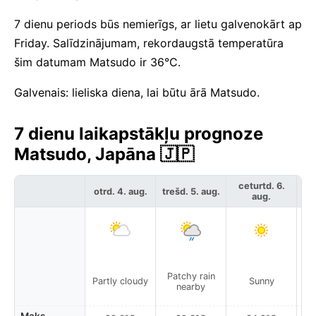
7 dienu periods būs nemierīgs, ar lietu galvenokārt ap
Friday. Salīdzinājumam, rekordaugstā temperatūra
šim datumam Matsudo ir 36°C.
Galvenais: lieliska diena, lai būtu ārā Matsudo.
7 dienu laikapstākļu prognoze
Matsudo, Japāna 🇯🇵
ceturtd. 6.
otrd. 4. aug.
trešd. 5. aug.
pie
aug.
Patchy rain
P
Partly cloudy
Sunny
nearby