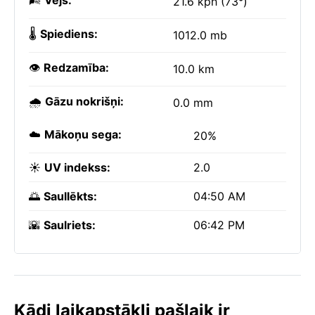
🌬️
Vējš:
21.6 kph (73°)
🌡️
Spiediens:
1012.0 mb
👁️
Redzamība:
10.0 km
🌧️
Gāzu nokrišņi:
0.0 mm
☁️
Mākoņu sega:
20%
☀️
UV indekss:
2.0
🌅
Saullēkts:
04:50 AM
🌇
Saulriets:
06:42 PM
Kādi laikapstākļi pašlaik ir