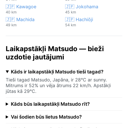
🇯🇵 Kawagoe
🇯🇵 Jokohama
40 km
45 km
🇯🇵 Machida
🇯🇵 Hachiōji
49 km
54 km
Laikapstākļi Matsudo — bieži
uzdotie jautājumi
Kāds ir laikapstākļi Matsudo tieši tagad?
Tieši tagad Matsudo, Japāna, ir 28°C ar sunny.
Mitrums ir 52% un vēja ātrums 22 km/h. Apstākļi
jūtas kā 29°C.
Kāds būs laikapstākļi Matsudo rīt?
Vai šodien būs lietus Matsudo?