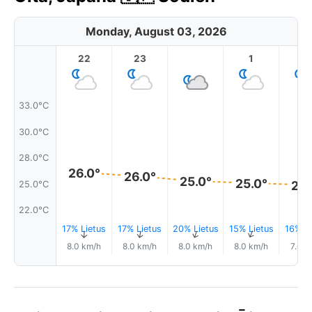
Monday, August 03, 2026
22
23
1
2
33.0°C
30.0°C
28.0°C
26.0°
26.0°
25.0°
25.0°
25.
25.0°C
22.0°C
17% Lietus
17% Lietus
20% Lietus
15% Lietus
16% Li
↑
↑
↑
↑
8.0 km/h
8.0 km/h
8.0 km/h
8.0 km/h
7.0 k