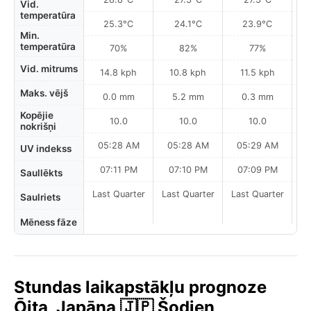
Vid.
temperatūra
25.3°C
24.1°C
23.9°C
Min.
temperatūra
70%
82%
77%
Vid. mitrums
14.8 kph
10.8 kph
11.5 kph
Maks. vējš
0.0 mm
5.2 mm
0.3 mm
Kopējie
10.0
10.0
10.0
nokrišņi
05:28 AM
05:28 AM
05:29 AM
0
UV indekss
07:11 PM
07:10 PM
07:09 PM
Saullēkts
Last Quarter
Last Quarter
Last Quarter
La
Saulriets
Mēness fāze
Stundas laikapstākļu prognoze
Ōita, Japāna 🇯🇵 Šodien