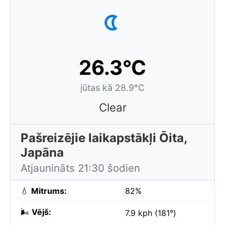
26.3°C
jūtas kā 28.9°C
Clear
Pašreizējie laikapstākļi Ōita,
Japāna
Atjaunināts 21:30 šodien
💧
Mitrums:
82%
🌬️
Vējš:
7.9 kph (181°)