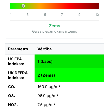
2
1
3
5
7
9
10
Zems
Gaisa piesārņojums ir zems
Parametrs
Vērtība
US EPA
1 (Labs)
indekss:
UK DEFRA
2 (Zems)
indekss:
CO:
160.0 µg/m³
O3:
96.0 µg/m³
NO2:
7.5 µg/m³