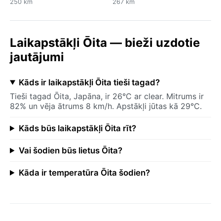
250 km
267 km
Laikapstākļi Ōita — bieži uzdotie
jautājumi
Kāds ir laikapstākļi Ōita tieši tagad?
Tieši tagad Ōita, Japāna, ir 26°C ar clear. Mitrums ir
82% un vēja ātrums 8 km/h. Apstākļi jūtas kā 29°C.
Kāds būs laikapstākļi Ōita rīt?
Vai šodien būs lietus Ōita?
Kāda ir temperatūra Ōita šodien?