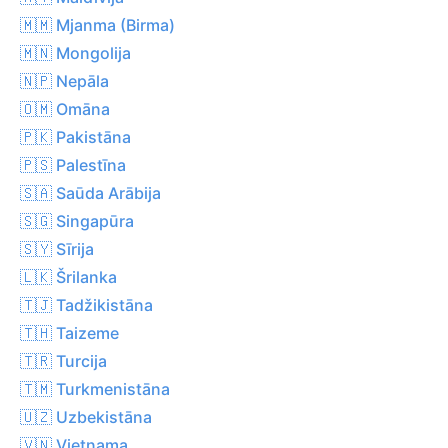
🇲🇲 Mjanma (Birma)
🇲🇳 Mongolija
🇳🇵 Nepāla
🇴🇲 Omāna
🇵🇰 Pakistāna
🇵🇸 Palestīna
🇸🇦 Saūda Arābija
🇸🇬 Singapūra
🇸🇾 Sīrija
🇱🇰 Šrilanka
🇹🇯 Tadžikistāna
🇹🇭 Taizeme
🇹🇷 Turcija
🇹🇲 Turkmenistāna
🇺🇿 Uzbekistāna
🇻🇳 Vjetnama