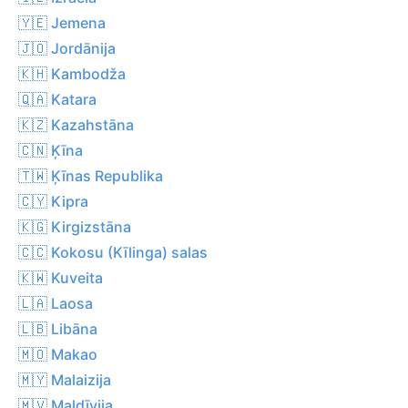
🇾🇪 Jemena
🇯🇴 Jordānija
🇰🇭 Kambodža
🇶🇦 Katara
🇰🇿 Kazahstāna
🇨🇳 Ķīna
🇹🇼 Ķīnas Republika
🇨🇾 Kipra
🇰🇬 Kirgizstāna
🇨🇨 Kokosu (Kīlinga) salas
🇰🇼 Kuveita
🇱🇦 Laosa
🇱🇧 Libāna
🇲🇴 Makao
🇲🇾 Malaizija
🇲🇻 Maldīvija