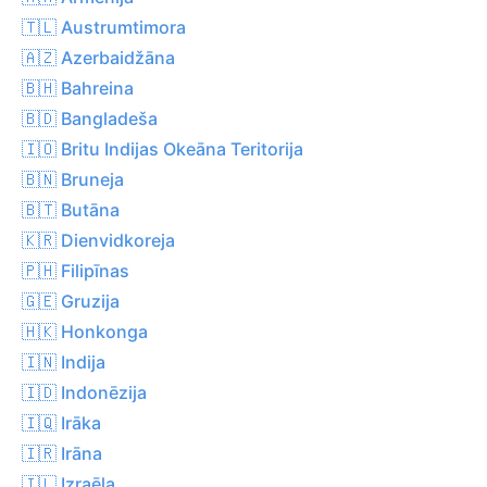
🇹🇱 Austrumtimora
🇦🇿 Azerbaidžāna
🇧🇭 Bahreina
🇧🇩 Bangladeša
🇮🇴 Britu Indijas Okeāna Teritorija
🇧🇳 Bruneja
🇧🇹 Butāna
🇰🇷 Dienvidkoreja
🇵🇭 Filipīnas
🇬🇪 Gruzija
🇭🇰 Honkonga
🇮🇳 Indija
🇮🇩 Indonēzija
🇮🇶 Irāka
🇮🇷 Irāna
🇮🇱 Izraēla