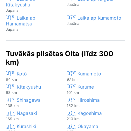
Kitakyushu
Japāna
Japāna
🇯🇵 Laika ap
🇯🇵 Laika ap Kumamoto
Hamamatsu
Japāna
Japāna
Tuvākās pilsētas Ōita (līdz 300
km)
🇯🇵 Kotō
🇯🇵 Kumamoto
94 km
97 km
🇯🇵 Kitakyushu
🇯🇵 Kurume
98 km
101 km
🇯🇵 Shinagawa
🇯🇵 Hiroshima
138 km
152 km
🇯🇵 Nagasaki
🇯🇵 Kagoshima
169 km
210 km
🇯🇵 Kurashiki
🇯🇵 Okayama