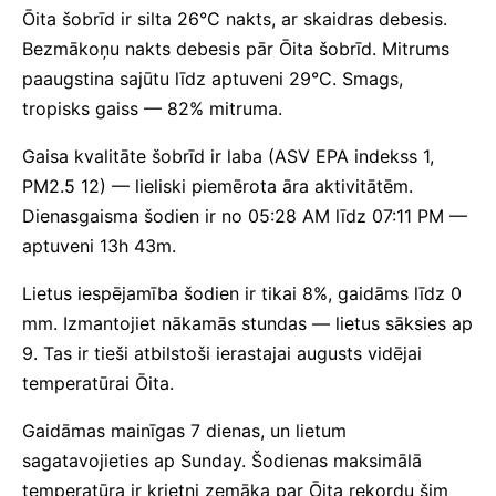
Ōita šobrīd ir silta 26°C nakts, ar skaidras debesis.
Bezmākoņu nakts debesis pār Ōita šobrīd. Mitrums
paaugstina sajūtu līdz aptuveni 29°C. Smags,
tropisks gaiss — 82% mitruma.
Gaisa kvalitāte šobrīd ir laba (ASV EPA indekss 1,
PM2.5 12) — lieliski piemērota āra aktivitātēm.
Dienasgaisma šodien ir no 05:28 AM līdz 07:11 PM —
aptuveni 13h 43m.
Lietus iespējamība šodien ir tikai 8%, gaidāms līdz 0
mm. Izmantojiet nākamās stundas — lietus sāksies ap
9. Tas ir tieši atbilstoši ierastajai augusts vidējai
temperatūrai Ōita.
Gaidāmas mainīgas 7 dienas, un lietum
sagatavojieties ap Sunday. Šodienas maksimālā
temperatūra ir krietni zemāka par Ōita rekordu šim