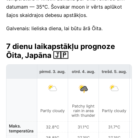
datumam — 35°C. Šovakar moon ir vērts aplūkot
šajos skaidrajos debesu apstākļos.
Galvenais: lieliska diena, lai būtu ārā Ōita.
7 dienu laikapstākļu prognoze
Ōita, Japāna 🇯🇵
c
pirmd. 3. aug.
otrd. 4. aug.
trešd. 5. aug.
Patchy light
Partly cloudy
rain in area
Partly cloudy
with thunder
Maks.
32.8°C
31.1°C
31.7°C
temperatūra
28.8°C
27.3°C
27.3°C