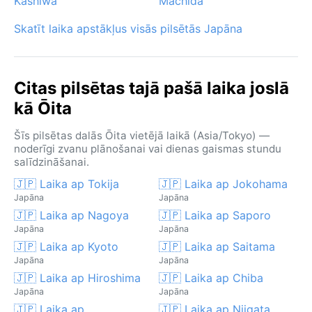
Kashiwa
Machida
Skatīt laika apstākļus visās pilsētās Japāna
Citas pilsētas tajā pašā laika joslā
kā Ōita
Šīs pilsētas dalās Ōita vietējā laikā (Asia/Tokyo) —
noderīgi zvanu plānošanai vai dienas gaismas stundu
salīdzināšanai.
🇯🇵 Laika ap Tokija
🇯🇵 Laika ap Jokohama
Japāna
Japāna
🇯🇵 Laika ap Nagoya
🇯🇵 Laika ap Saporo
Japāna
Japāna
🇯🇵 Laika ap Kyoto
🇯🇵 Laika ap Saitama
Japāna
Japāna
🇯🇵 Laika ap Hiroshima
🇯🇵 Laika ap Chiba
Japāna
Japāna
🇯🇵 Laika ap
🇯🇵 Laika ap Niigata