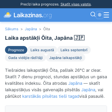
Precīzi laika prognozes
.
Skatīt visas valstis
.
☰
Laikazinas.
org
🌐
Sākums
>
Japāna
>
Ōita
Laika apstākļi Ōita, Japāna 🇯🇵
Prognoze
Laiks augustā
Laiks septembrī
Gada vidējie rādītāji
Japāna laikapstākļi
Tiešraides laikapstākļi Ōita, pašlaik 26°C ar clear.
Skatīt 7 dienu prognozi, stundas apstākļus un gaisa
kvalitātes indeksu. Ōita atrodas
Japāna
— skatīt
laikapstākļus visās galvenajās pilsētās
Japāna
, vai
pārlūkot
karstākās pilsētas tieši tagad
visā pasaulē.