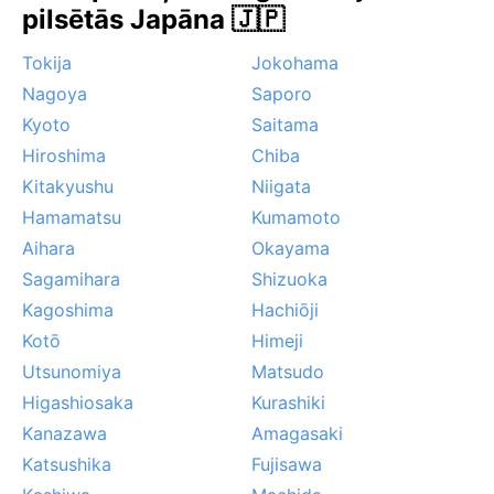
pilsētās Japāna 🇯🇵
Tokija
Jokohama
Nagoya
Saporo
Kyoto
Saitama
Hiroshima
Chiba
Kitakyushu
Niigata
Hamamatsu
Kumamoto
Aihara
Okayama
Sagamihara
Shizuoka
Kagoshima
Hachiōji
Kotō
Himeji
Utsunomiya
Matsudo
Higashiosaka
Kurashiki
Kanazawa
Amagasaki
Katsushika
Fujisawa