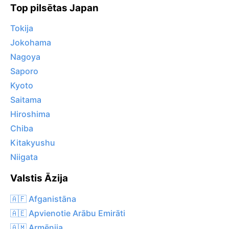
Top pilsētas Japan
Tokija
Jokohama
Nagoya
Saporo
Kyoto
Saitama
Hiroshima
Chiba
Kitakyushu
Niigata
Valstis Āzija
🇦🇫 Afganistāna
🇦🇪 Apvienotie Arābu Emirāti
🇦🇲 Armēnija