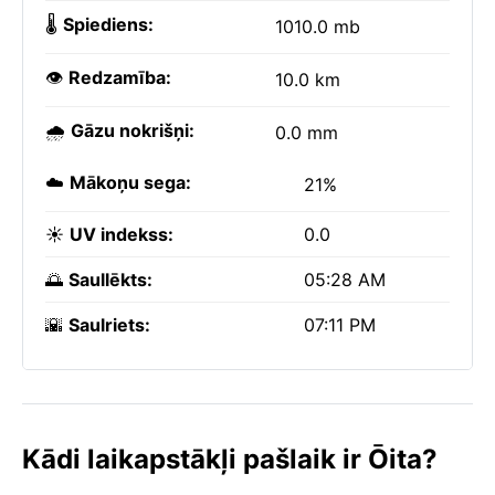
🌡️
Spiediens:
1010.0 mb
👁️
Redzamība:
10.0 km
🌧️
Gāzu nokrišņi:
0.0 mm
☁️
Mākoņu sega:
21%
☀️
UV indekss:
0.0
🌅
Saullēkts:
05:28 AM
🌇
Saulriets:
07:11 PM
Kādi laikapstākļi pašlaik ir Ōita?