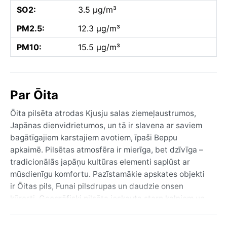
SO2:
3.5 µg/m³
PM2.5:
12.3 µg/m³
PM10:
15.5 µg/m³
Par Ōita
Ōita pilsēta atrodas Kjusju salas ziemeļaustrumos,
Japānas dienvidrietumos, un tā ir slavena ar saviem
bagātīgajiem karstajiem avotiem, īpaši Beppu
apkaimē. Pilsētas atmosfēra ir mierīga, bet dzīvīga –
tradicionālās japāņu kultūras elementi saplūst ar
mūsdienīgu komfortu. Pazīstamākie apskates objekti
ir Ōitas pils, Funai pilsdrupas un daudzie onsen
kūrorti. Ģeogrāfiski pilsēta ieskauta starp kalniem un
jūru, tāpēc ainavas ir daudzveidīgas – no zaļām
pakalnēm līdz smilšainām pludmalēm, kas piesaista