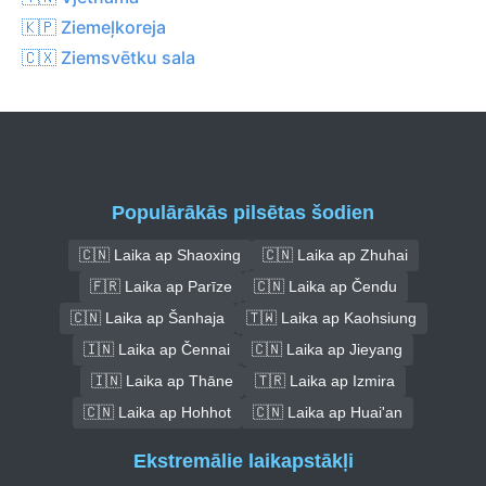
🇰🇵 Ziemeļkoreja
🇨🇽 Ziemsvētku sala
Populārākās pilsētas šodien
🇨🇳 Laika ap Shaoxing
🇨🇳 Laika ap Zhuhai
🇫🇷 Laika ap Parīze
🇨🇳 Laika ap Čendu
🇨🇳 Laika ap Šanhaja
🇹🇼 Laika ap Kaohsiung
🇮🇳 Laika ap Čennai
🇨🇳 Laika ap Jieyang
🇮🇳 Laika ap Thāne
🇹🇷 Laika ap Izmira
🇨🇳 Laika ap Hohhot
🇨🇳 Laika ap Huai'an
Ekstremālie laikapstākļi