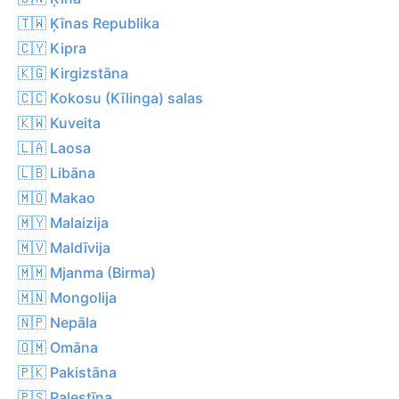
🇹🇼 Ķīnas Republika
🇨🇾 Kipra
🇰🇬 Kirgizstāna
🇨🇨 Kokosu (Kīlinga) salas
🇰🇼 Kuveita
🇱🇦 Laosa
🇱🇧 Libāna
🇲🇴 Makao
🇲🇾 Malaizija
🇲🇻 Maldīvija
🇲🇲 Mjanma (Birma)
🇲🇳 Mongolija
🇳🇵 Nepāla
🇴🇲 Omāna
🇵🇰 Pakistāna
🇵🇸 Palestīna