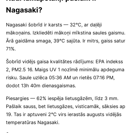
Nagasaki?
Nagasaki šobrīd ir karsts — 32°C, ar daļēji
mākoņains. Izkliedēti mākoņi mīkstina saules gaismu.
Ārā gaidāma smaga, 39°C sajūta. Ir mitrs, gaiss satur
71%.
Šobrīd vidējs gaisa kvalitātes rādījums: EPA indekss
2, PM2.5 16. Maigs UV 1 nozīmē minimālu apdeguma
risku. Saule uzlēca 05:36 AM un rietēs 07:16 PM,
dodot 13h 40m dienasgaismas.
Piesargies — 62% iespēja lietusgāzēm, līdz 3 mm.
Pašlaik sauss, bet lietusgāzes, visticamāk, sāksies ap
19. Tas ir aptuveni 2°C virs ierastās augusts vidējās
temperatūras Nagasaki.