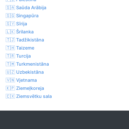
🇸🇦 Saūda Arābija
🇸🇬 Singapūra
🇸🇾 Sīrija
🇱🇰 Šrilanka
🇹🇯 Tadžikistāna
🇹🇭 Taizeme
🇹🇷 Turcija
🇹🇲 Turkmenistāna
🇺🇿 Uzbekistāna
🇻🇳 Vjetnama
🇰🇵 Ziemeļkoreja
🇨🇽 Ziemsvētku sala