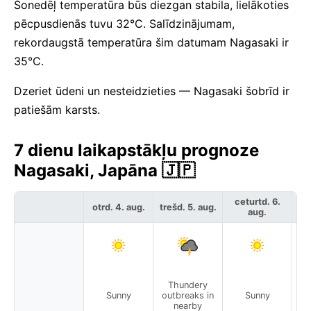
Šonedēļ temperatūra būs diezgan stabila, lielākoties
pēcpusdienās tuvu 32°C. Salīdzinājumam,
rekordaugstā temperatūra šim datumam Nagasaki ir
35°C.
Dzeriet ūdeni un nesteidzieties — Nagasaki šobrīd ir
patiešām karsts.
7 dienu laikapstākļu prognoze
Nagasaki, Japāna 🇯🇵
ceturtd. 6.
otrd. 4. aug.
trešd. 5. aug.
pie
aug.
Thundery
Sunny
outbreaks in
Sunny
nearby