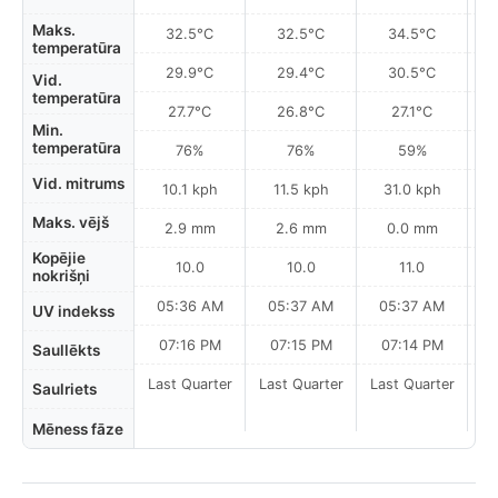
Maks.
32.5°C
32.5°C
34.5°C
temperatūra
29.9°C
29.4°C
30.5°C
Vid.
temperatūra
27.7°C
26.8°C
27.1°C
Min.
temperatūra
76%
76%
59%
Vid. mitrums
10.1 kph
11.5 kph
31.0 kph
Maks. vējš
2.9 mm
2.6 mm
0.0 mm
Kopējie
10.0
10.0
11.0
nokrišņi
05:36 AM
05:37 AM
05:37 AM
0
UV indekss
07:16 PM
07:15 PM
07:14 PM
Saullēkts
Last Quarter
Last Quarter
Last Quarter
Saulriets
Mēness fāze