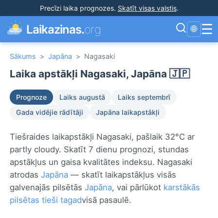
Precīzi laika prognozes
.
Skatīt visas valstis
.
☰
Laikazinas.
org
🌐
Sākums
>
Japāna
>
Nagasaki
Laika apstākļi Nagasaki, Japāna 🇯🇵
Prognoze
Laiks augustā
Laiks septembrī
Gada vidējie rādītāji
Japāna laikapstākļi
Tiešraides laikapstākļi Nagasaki, pašlaik 32°C ar
partly cloudy. Skatīt 7 dienu prognozi, stundas
apstākļus un gaisa kvalitātes indeksu. Nagasaki
atrodas
Japāna
— skatīt laikapstākļus visās
galvenajās pilsētās
Japāna
, vai pārlūkot
karstākās
pilsētas tieši tagad
visā pasaulē.