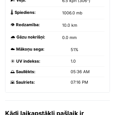
🌬️
Vējš:
6.5 kph (306°)
🌡️
Spiediens:
1006.0 mb
👁️
Redzamība:
10.0 km
🌧️
Gāzu nokrišņi:
0.0 mm
☁️
Mākoņu sega:
51%
☀️
UV indekss:
1.0
🌅
Saullēkts:
05:36 AM
🌇
Saulriets:
07:16 PM
Kādi laikapstākļi pašlaik ir