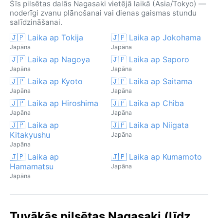
Šīs pilsētas dalās Nagasaki vietējā laikā (Asia/Tokyo) —
noderīgi zvanu plānošanai vai dienas gaismas stundu
salīdzināšanai.
🇯🇵 Laika ap Tokija
🇯🇵 Laika ap Jokohama
Japāna
Japāna
🇯🇵 Laika ap Nagoya
🇯🇵 Laika ap Saporo
Japāna
Japāna
🇯🇵 Laika ap Kyoto
🇯🇵 Laika ap Saitama
Japāna
Japāna
🇯🇵 Laika ap Hiroshima
🇯🇵 Laika ap Chiba
Japāna
Japāna
🇯🇵 Laika ap
🇯🇵 Laika ap Niigata
Kitakyushu
Japāna
Japāna
🇯🇵 Laika ap
🇯🇵 Laika ap Kumamoto
Hamamatsu
Japāna
Japāna
Tuvākās pilsētas Nagasaki (līdz