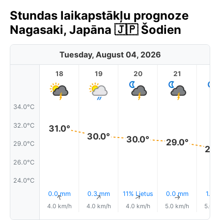
Stundas laikapstākļu prognoze
Nagasaki, Japāna 🇯🇵 Šodien
Tuesday, August 04, 2026
18
19
20
21
2
34.0°C
32.0°C
31.0°
30.0°
30.0°
29.0°
29.0°C
28.
26.0°C
24.0°C
0.0 mm
0.3 mm
11% Lietus
0.0 mm
1.3 
↑
↑
↑
↑
4.0 km/h
4.0 km/h
4.0 km/h
5.0 km/h
5.0 k