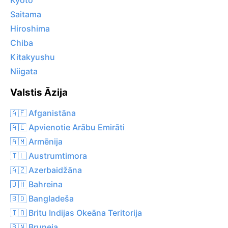
Kyoto
Saitama
Hiroshima
Chiba
Kitakyushu
Niigata
Valstis Āzija
🇦🇫 Afganistāna
🇦🇪 Apvienotie Arābu Emirāti
🇦🇲 Armēnija
🇹🇱 Austrumtimora
🇦🇿 Azerbaidžāna
🇧🇭 Bahreina
🇧🇩 Bangladeša
🇮🇴 Britu Indijas Okeāna Teritorija
🇧🇳 Bruneja