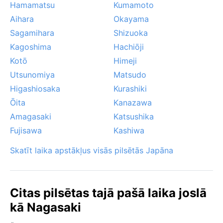
Hamamatsu
Kumamoto
Aihara
Okayama
Sagamihara
Shizuoka
Kagoshima
Hachiōji
Kotō
Himeji
Utsunomiya
Matsudo
Higashiosaka
Kurashiki
Ōita
Kanazawa
Amagasaki
Katsushika
Fujisawa
Kashiwa
Skatīt laika apstākļus visās pilsētās Japāna
Citas pilsētas tajā pašā laika joslā
kā Nagasaki