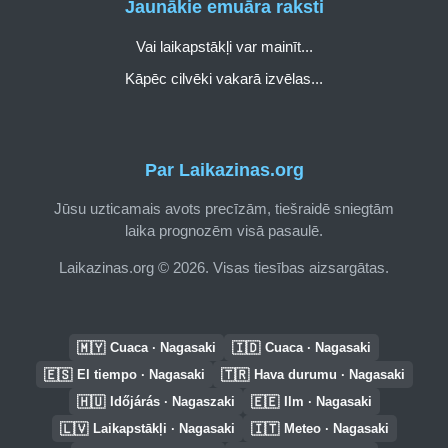
Jaunākie emuāra raksti
Vai laikapstākļi var mainīt...
Kāpēc cilvēki vakarā izvēlas...
Par Laikazinas.org
Jūsu uzticamais avots precīzām, tiešraidē sniegtām
laika prognozēm visā pasaulē.
Laikazinas.org © 2026. Visas tiesības aizsargātas.
🇲🇾
🇮🇩
Cuaca · Nagasaki
Cuaca · Nagasaki
🇪🇸
🇹🇷
El tiempo · Nagasaki
Hava durumu · Nagasaki
🇭🇺
🇪🇪
Időjárás · Nagaszaki
Ilm · Nagasaki
🇱🇻
🇮🇹
Laikapstākļi · Nagasaki
Meteo · Nagasaki