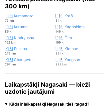
300 km)
🇯🇵 Kumamoto
🇯🇵 Kotō
76 km
81 km
🇯🇵 Kurume
🇯🇵 Kagoshima
86 km
146 km
🇯🇵 Kitakyushu
🇯🇵 Ōita
152 km
169 km
🇰🇷 Pusana
🇰🇷 Kimhae
273 km
291 km
🇰🇷 Changwon
🇰🇷 Yangsan
297 km
299 km
Laikapstākļi Nagasaki — bieži
uzdotie jautājumi
Kāds ir laikapstākļi Nagasaki tieši tagad?