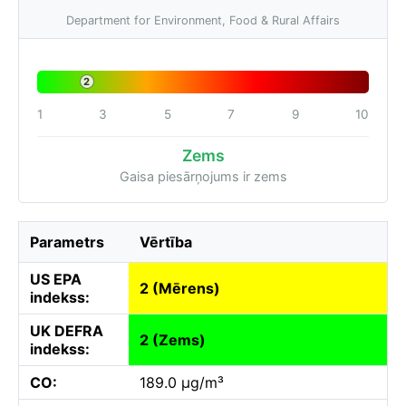
Department for Environment, Food & Rural Affairs
2
1
3
5
7
9
10
Zems
Gaisa piesārņojums ir zems
Parametrs
Vērtība
US EPA
2 (Mērens)
indekss:
UK DEFRA
2 (Zems)
indekss:
CO:
189.0 µg/m³