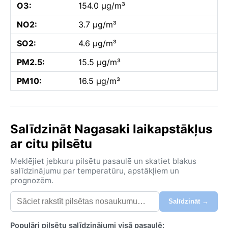
O3:
154.0 µg/m³
NO2:
3.7 µg/m³
SO2:
4.6 µg/m³
PM2.5:
15.5 µg/m³
PM10:
16.5 µg/m³
Salīdzināt Nagasaki laikapstākļus
ar citu pilsētu
Meklējiet jebkuru pilsētu pasaulē un skatiet blakus
salīdzinājumu par temperatūru, apstākļiem un
prognozēm.
Salīdzināt →
Populāri pilsētu salīdzinājumi visā pasaulē: