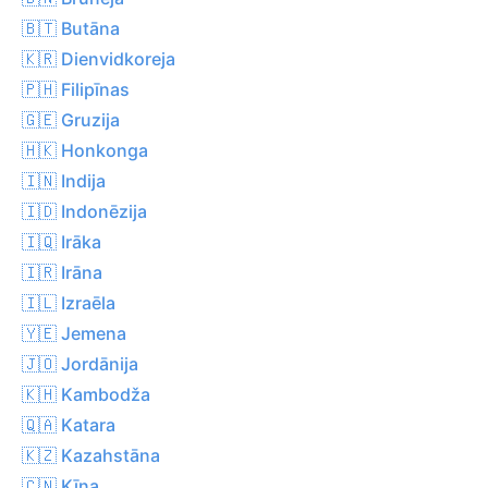
🇧🇹 Butāna
🇰🇷 Dienvidkoreja
🇵🇭 Filipīnas
🇬🇪 Gruzija
🇭🇰 Honkonga
🇮🇳 Indija
🇮🇩 Indonēzija
🇮🇶 Irāka
🇮🇷 Irāna
🇮🇱 Izraēla
🇾🇪 Jemena
🇯🇴 Jordānija
🇰🇭 Kambodža
🇶🇦 Katara
🇰🇿 Kazahstāna
🇨🇳 Ķīna