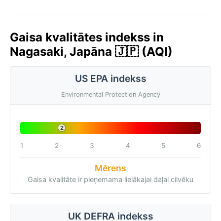
Gaisa kvalitātes indekss in
Nagasaki, Japāna 🇯🇵 (AQI)
US EPA indekss
Environmental Protection Agency
2
1
2
3
4
5
6
Mērens
Gaisa kvalitāte ir pieņemama lielākajai daļai cilvēku
UK DEFRA indekss