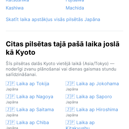
Kashiwa
Machida
Skatīt laika apstākļus visās pilsētās Japāna
Citas pilsētas tajā pašā laika joslā
kā Kyoto
Šīs pilsētas dalās Kyoto vietējā laikā (Asia/Tokyo) —
noderīgi zvanu plānošanai vai dienas gaismas stundu
salīdzināšanai.
🇯🇵 Laika ap Tokija
🇯🇵 Laika ap Jokohama
Japāna
Japāna
🇯🇵 Laika ap Nagoya
🇯🇵 Laika ap Saporo
Japāna
Japāna
🇯🇵 Laika ap Saitama
🇯🇵 Laika ap Hiroshima
Japāna
Japāna
🇯🇵 Laika ap Chiba
🇯🇵 Laika ap
Kitakyushu
Japāna