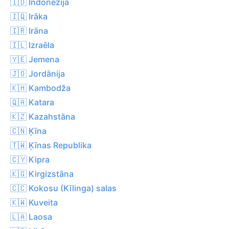
🇮🇩 Indonēzija
🇮🇶 Irāka
🇮🇷 Irāna
🇮🇱 Izraēla
🇾🇪 Jemena
🇯🇴 Jordānija
🇰🇭 Kambodža
🇶🇦 Katara
🇰🇿 Kazahstāna
🇨🇳 Ķīna
🇹🇼 Ķīnas Republika
🇨🇾 Kipra
🇰🇬 Kirgizstāna
🇨🇨 Kokosu (Kīlinga) salas
🇰🇼 Kuveita
🇱🇦 Laosa