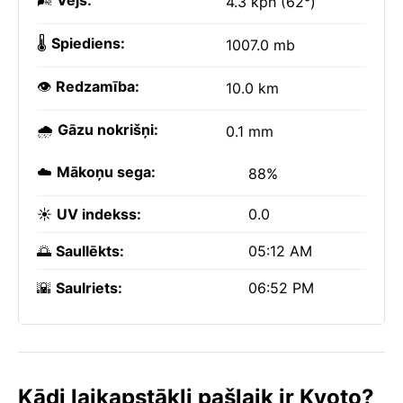
🌬️
Vējš:
4.3 kph (62°)
🌡️
Spiediens:
1007.0 mb
👁️
Redzamība:
10.0 km
🌧️
Gāzu nokrišņi:
0.1 mm
☁️
Mākoņu sega:
88%
☀️
UV indekss:
0.0
🌅
Saullēkts:
05:12 AM
🌇
Saulriets:
06:52 PM
Kādi laikapstākļi pašlaik ir Kyoto?