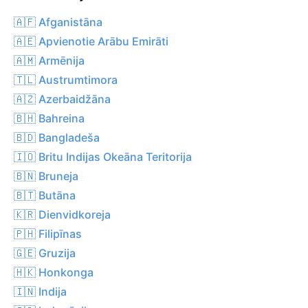
🇦🇫 Afganistāna
🇦🇪 Apvienotie Arābu Emirāti
🇦🇲 Armēnija
🇹🇱 Austrumtimora
🇦🇿 Azerbaidžāna
🇧🇭 Bahreina
🇧🇩 Bangladeša
🇮🇴 Britu Indijas Okeāna Teritorija
🇧🇳 Bruneja
🇧🇹 Butāna
🇰🇷 Dienvidkoreja
🇵🇭 Filipīnas
🇬🇪 Gruzija
🇭🇰 Honkonga
🇮🇳 Indija