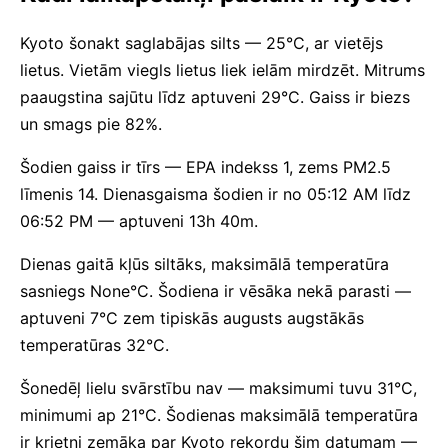
Kyoto šonakt saglabājas silts — 25°C, ar vietējs
lietus. Vietām viegls lietus liek ielām mirdzēt. Mitrums
paaugstina sajūtu līdz aptuveni 29°C. Gaiss ir biezs
un smags pie 82%.
Šodien gaiss ir tīrs — EPA indekss 1, zems PM2.5
līmenis 14. Dienasgaisma šodien ir no 05:12 AM līdz
06:52 PM — aptuveni 13h 40m.
Dienas gaitā kļūs siltāks, maksimālā temperatūra
sasniegs None°C. Šodiena ir vēsāka nekā parasti —
aptuveni 7°C zem tipiskās augusts augstākās
temperatūras 32°C.
Šonedēļ lielu svārstību nav — maksimumi tuvu 31°C,
minimumi ap 21°C. Šodienas maksimālā temperatūra
ir krietni zemāka par Kyoto rekordu šim datumam —