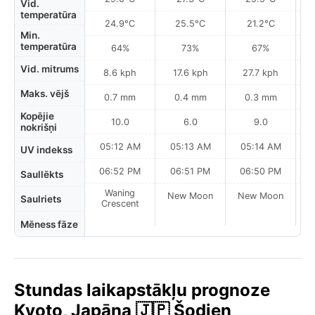
Vid.
temperatūra
24.9°C
25.5°C
21.2°C
Min.
temperatūra
64%
73%
67%
Vid. mitrums
8.6 kph
17.6 kph
27.7 kph
Maks. vējš
0.7 mm
0.4 mm
0.3 mm
Kopējie
10.0
6.0
9.0
nokrišņi
05:12 AM
05:13 AM
05:14 AM
UV indekss
06:52 PM
06:51 PM
06:50 PM
Saullēkts
Waning
New Moon
New Moon
N
Saulriets
Crescent
Mēness fāze
Stundas laikapstākļu prognoze
Kyoto, Japāna 🇯🇵 Šodien