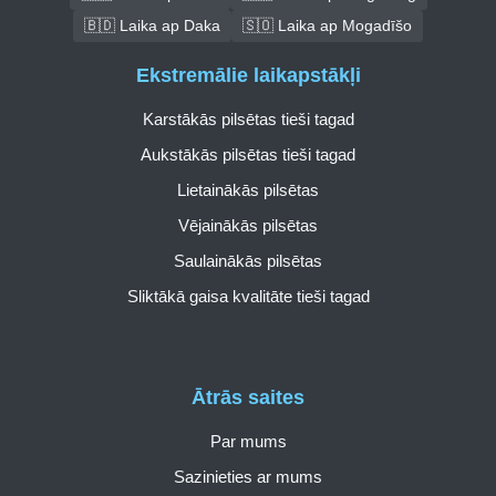
🇧🇩 Laika ap Daka
🇸🇴 Laika ap Mogadīšo
Ekstremālie laikapstākļi
Karstākās pilsētas tieši tagad
Aukstākās pilsētas tieši tagad
Lietainākās pilsētas
Vējainākās pilsētas
Saulainākās pilsētas
Sliktākā gaisa kvalitāte tieši tagad
Ātrās saites
Par mums
Sazinieties ar mums