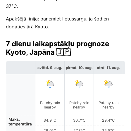
37°C.
Apakšējā līnija: paņemiet lietussargu, ja šodien
dodaties ārā Kyoto.
7 dienu laikapstākļu prognoze
Kyoto, Japāna 🇯🇵
svētd. 9. aug.
pirmd. 10. aug.
otrd. 11. aug.
tre
Patchy rain
Patchy rain
Patchy rain
P
nearby
nearby
nearby
Maks.
34.9°C
30.7°C
29.4°C
temperatūra
29.0°C
27.3°C
25.5°C