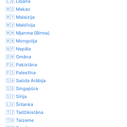
🇱🇧 Libāna
🇲🇴 Makao
🇲🇾 Malaizija
🇲🇻 Maldīvija
🇲🇲 Mjanma (Birma)
🇲🇳 Mongolija
🇳🇵 Nepāla
🇴🇲 Omāna
🇵🇰 Pakistāna
🇵🇸 Palestīna
🇸🇦 Saūda Arābija
🇸🇬 Singapūra
🇸🇾 Sīrija
🇱🇰 Šrilanka
🇹🇯 Tadžikistāna
🇹🇭 Taizeme