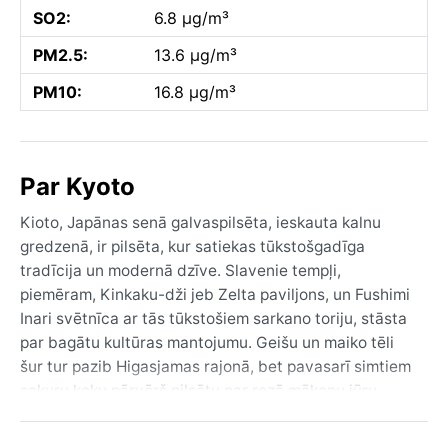
SO2:
6.8 µg/m³
PM2.5:
13.6 µg/m³
PM10:
16.8 µg/m³
Par Kyoto
Kioto, Japānas senā galvaspilsēta, ieskauta kalnu
gredzenā, ir pilsēta, kur satiekas tūkstošgadīga
tradīcija un modernā dzīve. Slavenie tempļi,
piemēram, Kinkaku-dži jeb Zelta paviljons, un Fushimi
Inari svētnīca ar tās tūkstošiem sarkano toriju, stāsta
par bagātu kultūras mantojumu. Geišu un maiko tēli
šur tur pazib Higasjamas rajonā, bet pavasarī simtiem
sakuru koku pārvērš pilsētu par rozā mākoņu jūru,
piesaistot apmeklētājus no visas pasaules. Kamo upe
plūst cauri pilsētai, un Kioto baseina ģeogrāfija rada