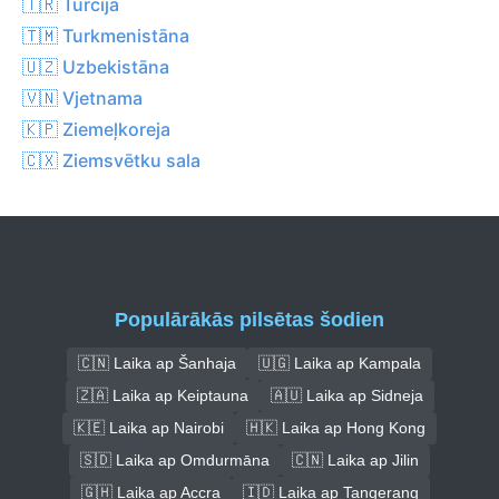
🇹🇷 Turcija
🇹🇲 Turkmenistāna
🇺🇿 Uzbekistāna
🇻🇳 Vjetnama
🇰🇵 Ziemeļkoreja
🇨🇽 Ziemsvētku sala
Populārākās pilsētas šodien
🇨🇳 Laika ap Šanhaja
🇺🇬 Laika ap Kampala
🇿🇦 Laika ap Keiptauna
🇦🇺 Laika ap Sidneja
🇰🇪 Laika ap Nairobi
🇭🇰 Laika ap Hong Kong
🇸🇩 Laika ap Omdurmāna
🇨🇳 Laika ap Jilin
🇬🇭 Laika ap Accra
🇮🇩 Laika ap Tangerang