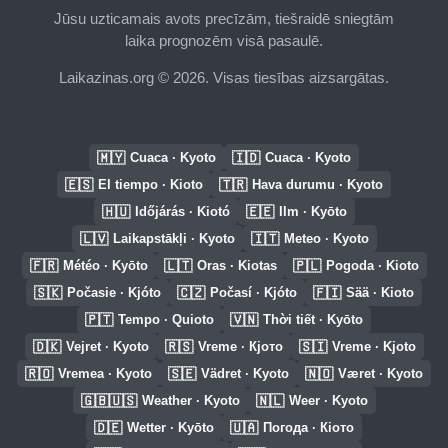
Jūsu uzticamais avots precīzām, tiešraidē sniegtām
laika prognozēm visā pasaulē.
Laikazinas.org © 2026. Visas tiesības aizsargātas.
🇲🇾
🇮🇩
Cuaca · Kyoto
Cuaca · Kyoto
🇪🇸
🇹🇷
El tiempo · Kioto
Hava durumu · Kyoto
🇭🇺
🇪🇪
Időjárás · Kiotó
Ilm · Kyōto
🇱🇻
🇮🇹
Laikapstākļi · Kyoto
Meteo · Kyoto
🇫🇷
🇱🇹
🇵🇱
Météo · Kyōto
Oras · Kiotas
Pogoda · Kioto
🇸🇰
🇨🇿
🇫🇮
Počasie · Kjóto
Počasí · Kjóto
Sää · Kioto
🇵🇹
🇻🇳
Tempo · Quioto
Thời tiết · Kyōto
🇩🇰
🇷🇸
🇸🇮
Vejret · Kyoto
Vreme · Кјото
Vreme · Kjoto
🇷🇴
🇸🇪
🇳🇴
Vremea · Kyoto
Vädret · Kyoto
Været · Kyoto
🇬🇧🇺🇸
🇳🇱
Weather · Kyoto
Weer · Kyoto
🇩🇪
🇺🇦
Wetter · Kyōto
Погода · Кіото