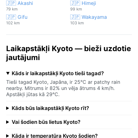
🇯🇵 Akashi
🇯🇵 Himeji
79 km
99 km
🇯🇵 Gifu
🇯🇵 Wakayama
102 km
103 km
Laikapstākļi Kyoto — bieži uzdotie
jautājumi
Kāds ir laikapstākļi Kyoto tieši tagad?
Tieši tagad Kyoto, Japāna, ir 25°C ar patchy rain
nearby. Mitrums ir 82% un vēja ātrums 4 km/h.
Apstākļi jūtas kā 29°C.
Kāds būs laikapstākļi Kyoto rīt?
Vai šodien būs lietus Kyoto?
Kāda ir temperatūra Kyoto šodien?