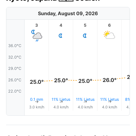
Sunday, August 09, 2026
3
4
5
6
7
36.0°C
32.0°C
29.0°C
26.
26.0°
25.0°
26.0°C
25.0°
25.0°
22.0°C
0.1 mm
11% Lietus
11% Lietus
11% Lietus
8% Li
↑
↑
↑
↑
3.0 km/h
4.0 km/h
4.0 km/h
4.0 km/h
4.0 k