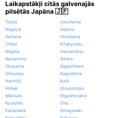
Laikapstākļi citās galvenajās
bet bieži vien īslaicīgas lietusgāzes. Vēlā vasarā un
pilsētās Japāna 🇯🇵
rudenī iespējami taifūni, kas atnes spēcīgus vējus un
lietus, lai gan Kioto kalnainā apkārtne tos mazina. Rīta
Tokija
Jokohama
migla rudenī un ziemā bieži klāj pilsētu, piešķirot
Nagoya
Saporo
tempļiem noslēpumainu izskatu. Kopumā Kioto
piedāvā dinamisku klimatisko pieredzi, kas bagātina
Saitama
Hiroshima
katru apmeklējumu.
Chiba
Kitakyushu
Niigata
Hamamatsu
Kumamoto
Aihara
Okayama
Sagamihara
Shizuoka
Kagoshima
Hachiōji
Kotō
Himeji
Utsunomiya
Matsudo
Higashiosaka
Kurashiki
Ōita
Kanazawa
Amagasaki
Katsushika
Fujisawa