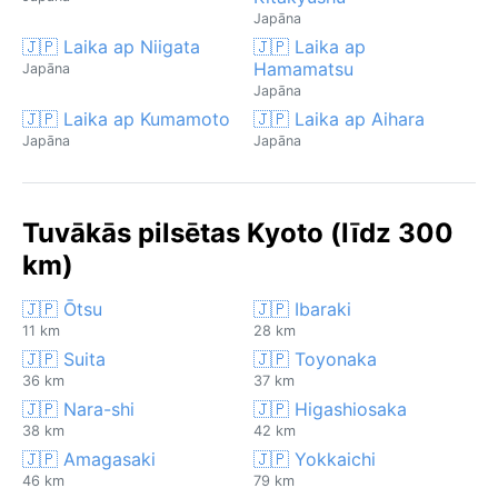
Japāna
🇯🇵 Laika ap Niigata
🇯🇵 Laika ap
Hamamatsu
Japāna
Japāna
🇯🇵 Laika ap Kumamoto
🇯🇵 Laika ap Aihara
Japāna
Japāna
Tuvākās pilsētas Kyoto (līdz 300
km)
🇯🇵 Ōtsu
🇯🇵 Ibaraki
11 km
28 km
🇯🇵 Suita
🇯🇵 Toyonaka
36 km
37 km
🇯🇵 Nara-shi
🇯🇵 Higashiosaka
38 km
42 km
🇯🇵 Amagasaki
🇯🇵 Yokkaichi
46 km
79 km