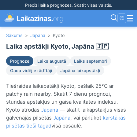
Precīzi laika prognozes
.
Skatīt visas valstis
.
☰
Laikazinas.
org
🌐
Sākums
>
Japāna
>
Kyoto
Laika apstākļi Kyoto, Japāna 🇯🇵
Prognoze
Laiks augustā
Laiks septembrī
Gada vidējie rādītāji
Japāna laikapstākļi
Tiešraides laikapstākļi Kyoto, pašlaik 25°C ar
patchy rain nearby. Skatīt 7 dienu prognozi,
stundas apstākļus un gaisa kvalitātes indeksu.
Kyoto atrodas
Japāna
— skatīt laikapstākļus visās
galvenajās pilsētās
Japāna
, vai pārlūkot
karstākās
pilsētas tieši tagad
visā pasaulē.