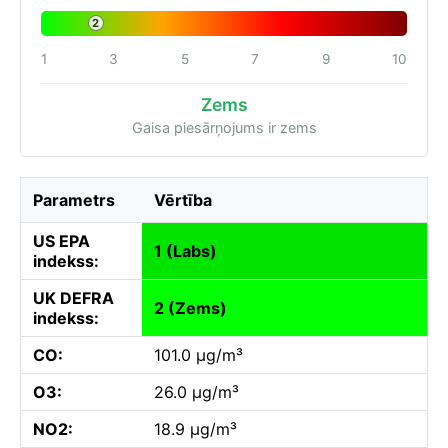
2
1
3
5
7
9
10
Zems
Gaisa piesārņojums ir zems
Parametrs
Vērtība
US EPA
1 (Labs)
indekss:
UK DEFRA
2 (Zems)
indekss:
CO:
101.0 µg/m³
O3:
26.0 µg/m³
NO2:
18.9 µg/m³