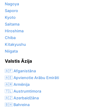
Nagoya
Saporo
Kyoto
Saitama
Hiroshima
Chiba
Kitakyushu
Niigata
Valstis Āzija
🇦🇫 Afganistāna
🇦🇪 Apvienotie Arābu Emirāti
🇦🇲 Armēnija
🇹🇱 Austrumtimora
🇦🇿 Azerbaidžāna
🇧🇭 Bahreina