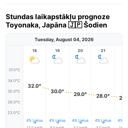
Stundas laikapstākļu prognoze
Toyonaka, Japāna 🇯🇵 Šodien
Tuesday, August 04, 2026
18
19
20
21
2
37.0°C
34.0°C
32.0°
30.0°
30.0°C
29.0°
28.0°
28.
26.0°C
23.0°C
4% Lietus
4% Lietus
4% Lietus
4% Lietus
4% Li
↑
↑
↑
↑
13.0 km/h
8.0 km/h
4.0 km/h
3.0 km/h
1.0 k