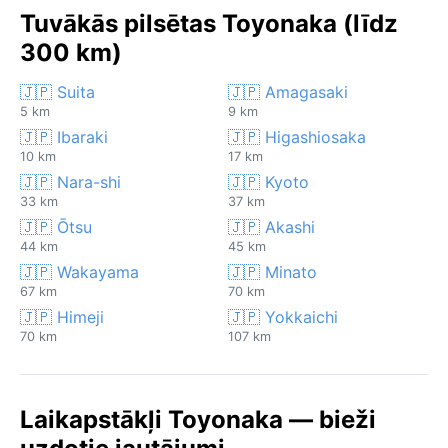
Tuvākās pilsētas Toyonaka (līdz
300 km)
🇯🇵 Suita
🇯🇵 Amagasaki
5 km
9 km
🇯🇵 Ibaraki
🇯🇵 Higashiosaka
10 km
17 km
🇯🇵 Nara-shi
🇯🇵 Kyoto
33 km
37 km
🇯🇵 Ōtsu
🇯🇵 Akashi
44 km
45 km
🇯🇵 Wakayama
🇯🇵 Minato
67 km
70 km
🇯🇵 Himeji
🇯🇵 Yokkaichi
70 km
107 km
Laikapstākļi Toyonaka — bieži