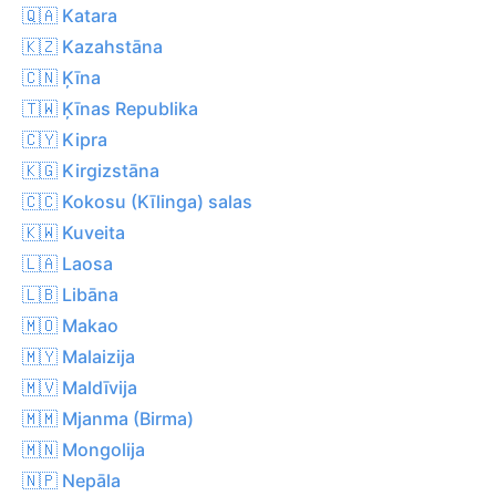
🇶🇦 Katara
🇰🇿 Kazahstāna
🇨🇳 Ķīna
🇹🇼 Ķīnas Republika
🇨🇾 Kipra
🇰🇬 Kirgizstāna
🇨🇨 Kokosu (Kīlinga) salas
🇰🇼 Kuveita
🇱🇦 Laosa
🇱🇧 Libāna
🇲🇴 Makao
🇲🇾 Malaizija
🇲🇻 Maldīvija
🇲🇲 Mjanma (Birma)
🇲🇳 Mongolija
🇳🇵 Nepāla