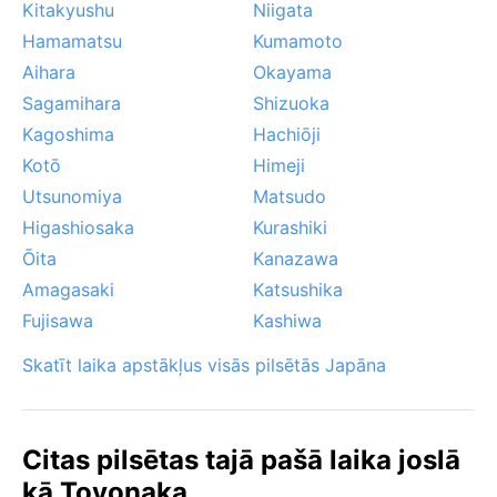
Kitakyushu
Niigata
Hamamatsu
Kumamoto
Aihara
Okayama
Sagamihara
Shizuoka
Kagoshima
Hachiōji
Kotō
Himeji
Utsunomiya
Matsudo
Higashiosaka
Kurashiki
Ōita
Kanazawa
Amagasaki
Katsushika
Fujisawa
Kashiwa
Skatīt laika apstākļus visās pilsētās Japāna
Citas pilsētas tajā pašā laika joslā
kā Toyonaka