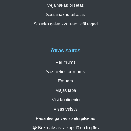
Vējainākās pilsētas
Saulainākās pilsētas
Sliktākā gaisa kvalitāte tieši tagad
Ātrās saites
Par mums
Sazinieties ar mums
Emuārs
Mājas lapa
Visi kontinentu
Visas valstis
Pasaules galvaspilsētu pilsētas
🧩 Bezmaksas laikapstākļu logrīks