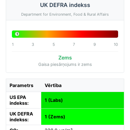
UK DEFRA indekss
Department for Environment, Food & Rural Affairs
1
1
3
5
7
9
10
Zems
Gaisa piesārņojums ir zems
Parametrs
Vērtība
US EPA
1 (Labs)
indekss:
UK DEFRA
1 (Zems)
indekss: