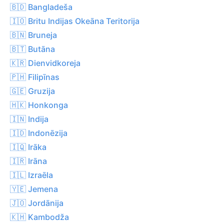
🇧🇩 Bangladeša
🇮🇴 Britu Indijas Okeāna Teritorija
🇧🇳 Bruneja
🇧🇹 Butāna
🇰🇷 Dienvidkoreja
🇵🇭 Filipīnas
🇬🇪 Gruzija
🇭🇰 Honkonga
🇮🇳 Indija
🇮🇩 Indonēzija
🇮🇶 Irāka
🇮🇷 Irāna
🇮🇱 Izraēla
🇾🇪 Jemena
🇯🇴 Jordānija
🇰🇭 Kambodža