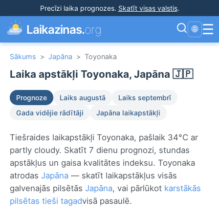
Precīzi laika prognozes
.
Skatīt visas valstis
.
☰
Laikazinas.
org
🌐
Sākums
>
Japāna
>
Toyonaka
Laika apstākļi Toyonaka, Japāna 🇯🇵
Prognoze
Laiks augustā
Laiks septembrī
Gada vidējie rādītāji
Japāna laikapstākļi
Tiešraides laikapstākļi Toyonaka, pašlaik 34°C ar
partly cloudy. Skatīt 7 dienu prognozi, stundas
apstākļus un gaisa kvalitātes indeksu. Toyonaka
atrodas
Japāna
— skatīt laikapstākļus visās
galvenajās pilsētās
Japāna
, vai pārlūkot
karstākās
pilsētas tieši tagad
visā pasaulē.