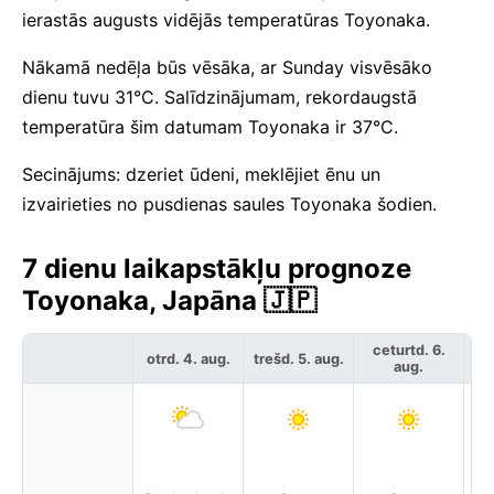
ierastās augusts vidējās temperatūras Toyonaka.
Nākamā nedēļa būs vēsāka, ar Sunday visvēsāko
dienu tuvu 31°C. Salīdzinājumam, rekordaugstā
temperatūra šim datumam Toyonaka ir 37°C.
Secinājums: dzeriet ūdeni, meklējiet ēnu un
izvairieties no pusdienas saules Toyonaka šodien.
7 dienu laikapstākļu prognoze
Toyonaka, Japāna 🇯🇵
ceturtd. 6.
otrd. 4. aug.
trešd. 5. aug.
pie
aug.