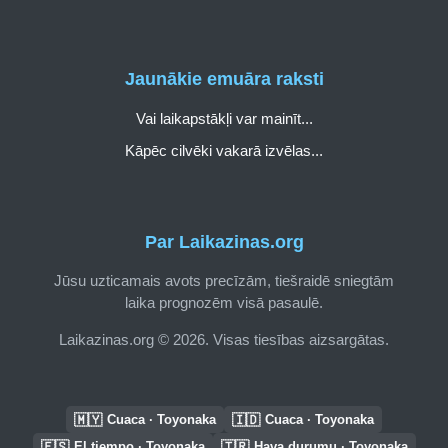
Jaunākie emuāra raksti
Vai laikapstākļi var mainīt...
Kāpēc cilvēki vakarā izvēlas...
Par Laikazinas.org
Jūsu uzticamais avots precīzām, tiešraidē sniegtām
laika prognozēm visā pasaulē.
Laikazinas.org © 2026. Visas tiesības aizsargātas.
🇲🇾
🇮🇩
Cuaca · Toyonaka
Cuaca · Toyonaka
🇪🇸
🇹🇷
El tiempo · Toyonaka
Hava durumu · Toyonaka