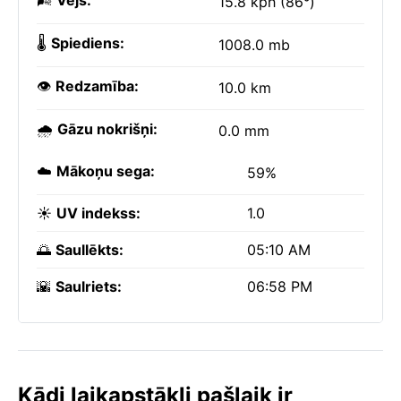
🌬️
Vējš:
15.8 kph (86°)
🌡️
Spiediens:
1008.0 mb
👁️
Redzamība:
10.0 km
🌧️
Gāzu nokrišņi:
0.0 mm
☁️
Mākoņu sega:
59%
☀️
UV indekss:
1.0
🌅
Saullēkts:
05:10 AM
🌇
Saulriets:
06:58 PM
Kādi laikapstākļi pašlaik ir