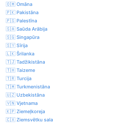
🇴🇲 Omāna
🇵🇰 Pakistāna
🇵🇸 Palestīna
🇸🇦 Saūda Arābija
🇸🇬 Singapūra
🇸🇾 Sīrija
🇱🇰 Šrilanka
🇹🇯 Tadžikistāna
🇹🇭 Taizeme
🇹🇷 Turcija
🇹🇲 Turkmenistāna
🇺🇿 Uzbekistāna
🇻🇳 Vjetnama
🇰🇵 Ziemeļkoreja
🇨🇽 Ziemsvētku sala