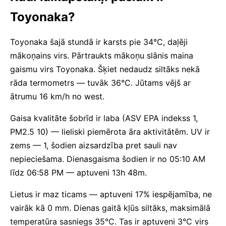
Toyonaka?
Toyonaka šajā stundā ir karsts pie 34°C, daļēji
mākoņains virs. Pārtraukts mākoņu slānis maina
gaismu virs Toyonaka. Šķiet nedaudz siltāks nekā
rāda termometrs — tuvāk 36°C. Jūtams vējš ar
ātrumu 16 km/h no west.
Gaisa kvalitāte šobrīd ir laba (ASV EPA indekss 1,
PM2.5 10) — lieliski piemērota āra aktivitātēm. UV ir
zems — 1, šodien aizsardzība pret sauli nav
nepieciešama. Dienasgaisma šodien ir no 05:10 AM
līdz 06:58 PM — aptuveni 13h 48m.
Lietus ir maz ticams — aptuveni 17% iespējamība, ne
vairāk kā 0 mm. Dienas gaitā kļūs siltāks, maksimālā
temperatūra sasniegs 35°C. Tas ir aptuveni 3°C virs