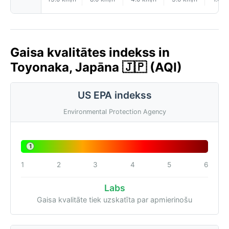
Gaisa kvalitātes indekss in
Toyonaka, Japāna 🇯🇵 (AQI)
US EPA indekss
Environmental Protection Agency
1
1
2
3
4
5
6
Labs
Gaisa kvalitāte tiek uzskatīta par apmierinošu