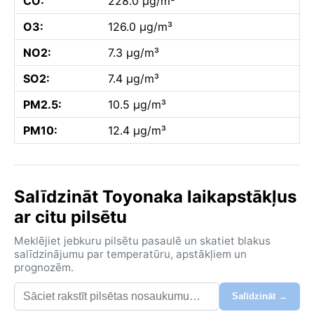
CO:
228.0 µg/m³
O3:
126.0 µg/m³
NO2:
7.3 µg/m³
SO2:
7.4 µg/m³
PM2.5:
10.5 µg/m³
PM10:
12.4 µg/m³
Salīdzināt Toyonaka laikapstākļus
ar citu pilsētu
Meklējiet jebkuru pilsētu pasaulē un skatiet blakus
salīdzinājumu par temperatūru, apstākļiem un
prognozēm.
Salīdzināt →