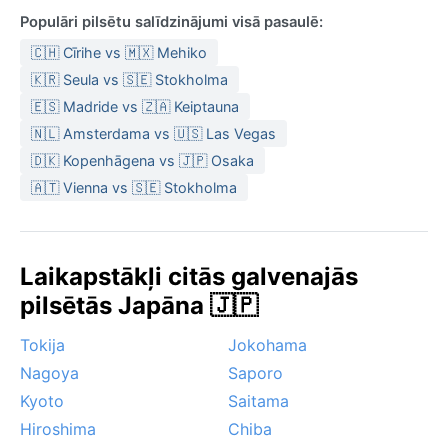
Populāri pilsētu salīdzinājumi visā pasaulē:
🇨🇭 Cīrihe vs 🇲🇽 Mehiko
🇰🇷 Seula vs 🇸🇪 Stokholma
🇪🇸 Madride vs 🇿🇦 Keiptauna
🇳🇱 Amsterdama vs 🇺🇸 Las Vegas
🇩🇰 Kopenhāgena vs 🇯🇵 Osaka
🇦🇹 Vienna vs 🇸🇪 Stokholma
Laikapstākļi citās galvenajās
pilsētās Japāna 🇯🇵
Tokija
Jokohama
Nagoya
Saporo
Kyoto
Saitama
Hiroshima
Chiba