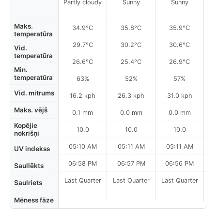
Partly cloudy
Sunny
Sunny
Maks.
34.9°C
35.8°C
35.9°C
temperatūra
29.7°C
30.2°C
30.6°C
Vid.
temperatūra
26.6°C
25.4°C
26.9°C
Min.
temperatūra
63%
52%
57%
Vid. mitrums
16.2 kph
26.3 kph
31.0 kph
Maks. vējš
0.1 mm
0.0 mm
0.0 mm
Kopējie
10.0
10.0
10.0
nokrišņi
05:10 AM
05:11 AM
05:11 AM
UV indekss
06:58 PM
06:57 PM
06:56 PM
Saullēkts
Last Quarter
Last Quarter
Last Quarter
Saulriets
Mēness fāze