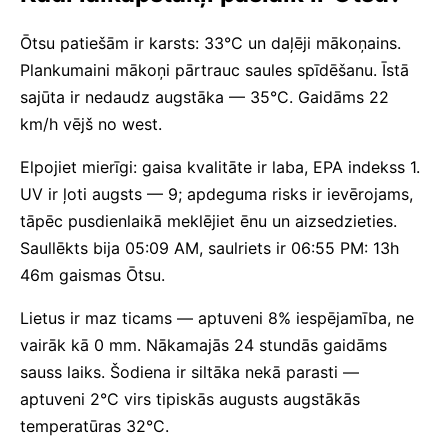
Ōtsu patiešām ir karsts: 33°C un daļēji mākoņains.
Plankumaini mākoņi pārtrauc saules spīdēšanu. Īstā
sajūta ir nedaudz augstāka — 35°C. Gaidāms 22
km/h vējš no west.
Elpojiet mierīgi: gaisa kvalitāte ir laba, EPA indekss 1.
UV ir ļoti augsts — 9; apdeguma risks ir ievērojams,
tāpēc pusdienlaikā meklējiet ēnu un aizsedzieties.
Saullēkts bija 05:09 AM, saulriets ir 06:55 PM: 13h
46m gaismas Ōtsu.
Lietus ir maz ticams — aptuveni 8% iespējamība, ne
vairāk kā 0 mm. Nākamajās 24 stundās gaidāms
sauss laiks. Šodiena ir siltāka nekā parasti —
aptuveni 2°C virs tipiskās augusts augstākās
temperatūras 32°C.