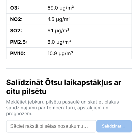
O3:
69.0 µg/m³
NO2:
4.5 µg/m³
SO2:
6.1 µg/m³
PM2.5:
8.0 µg/m³
PM10:
10.9 µg/m³
Salīdzināt Ōtsu laikapstākļus ar
citu pilsētu
Meklējiet jebkuru pilsētu pasaulē un skatiet blakus
salīdzinājumu par temperatūru, apstākļiem un
prognozēm.
Salīdzināt →