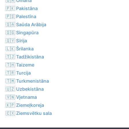
🇴🇲 Omāna
🇵🇰 Pakistāna
🇵🇸 Palestīna
🇸🇦 Saūda Arābija
🇸🇬 Singapūra
🇸🇾 Sīrija
🇱🇰 Šrilanka
🇹🇯 Tadžikistāna
🇹🇭 Taizeme
🇹🇷 Turcija
🇹🇲 Turkmenistāna
🇺🇿 Uzbekistāna
🇻🇳 Vjetnama
🇰🇵 Ziemeļkoreja
🇨🇽 Ziemsvētku sala