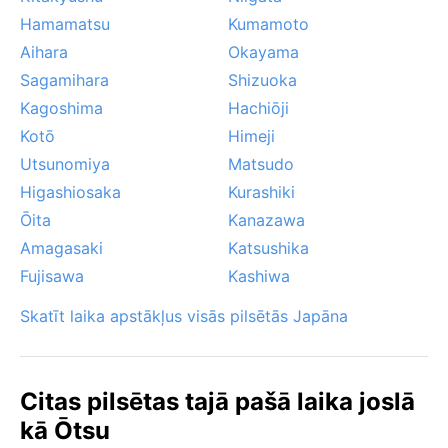
Hamamatsu
Kumamoto
Aihara
Okayama
Sagamihara
Shizuoka
Kagoshima
Hachiōji
Kotō
Himeji
Utsunomiya
Matsudo
Higashiosaka
Kurashiki
Ōita
Kanazawa
Amagasaki
Katsushika
Fujisawa
Kashiwa
Skatīt laika apstākļus visās pilsētās Japāna
Citas pilsētas tajā pašā laika joslā
kā Ōtsu