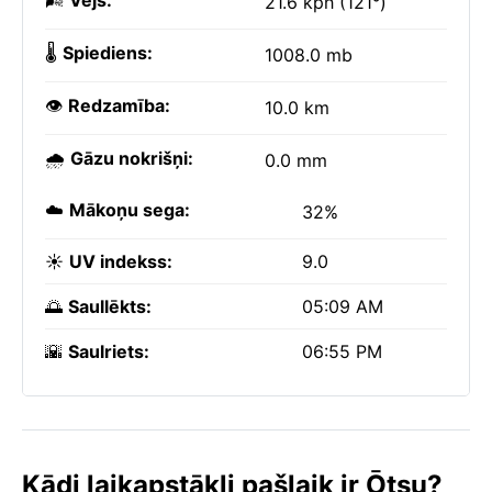
🌬️
Vējš:
21.6 kph (121°)
🌡️
Spiediens:
1008.0 mb
👁️
Redzamība:
10.0 km
🌧️
Gāzu nokrišņi:
0.0 mm
☁️
Mākoņu sega:
32%
☀️
UV indekss:
9.0
🌅
Saullēkts:
05:09 AM
🌇
Saulriets:
06:55 PM
Kādi laikapstākļi pašlaik ir Ōtsu?