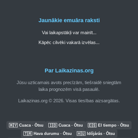
Jaunākie emuāra raksti
Vai laikapstākļi var mainīt...
Kāpēc cilvēki vakarā izvēlas...
Par Laikazinas.org
Jūsu uzticamais avots precīzām, tiešraidē sniegtām
laika prognozēm visā pasaulē.
Laikazinas.org © 2026. Visas tiesības aizsargātas.
🇲🇾
🇮🇩
🇪🇸
Cuaca · Ōtsu
Cuaca · Ōtsu
El tiempo · Ōtsu
🇹🇷
🇭🇺
Hava durumu · Ōtsu
Időjárás · Ōtsu