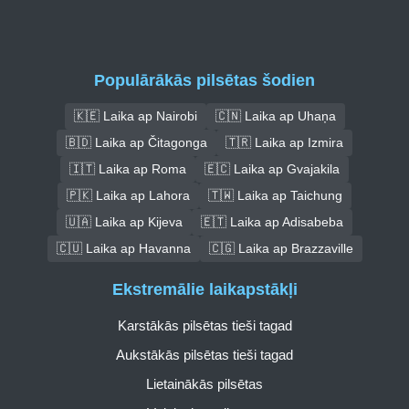
Populārākās pilsētas šodien
🇰🇪 Laika ap Nairobi
🇨🇳 Laika ap Uhaņa
🇧🇩 Laika ap Čitagonga
🇹🇷 Laika ap Izmira
🇮🇹 Laika ap Roma
🇪🇨 Laika ap Gvajakila
🇵🇰 Laika ap Lahora
🇹🇼 Laika ap Taichung
🇺🇦 Laika ap Kijeva
🇪🇹 Laika ap Adisabeba
🇨🇺 Laika ap Havanna
🇨🇬 Laika ap Brazzaville
Ekstremālie laikapstākļi
Karstākās pilsētas tieši tagad
Aukstākās pilsētas tieši tagad
Lietainākās pilsētas