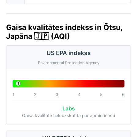
Gaisa kvalitātes indekss in Ōtsu,
Japāna 🇯🇵 (AQI)
US EPA indekss
Environmental Protection Agency
1
1
2
3
4
5
6
Labs
Gaisa kvalitāte tiek uzskatīta par apmierinošu