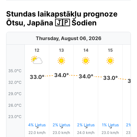
Stundas laikapstākļu prognoze
Ōtsu, Japāna 🇯🇵 Šodien
Thursday, August 06, 2026
12
13
14
15
1
35.0°C
34.0°
34.0°
33.0°
33.0°
32.
32.0°C
29.0°C
26.0°C
23.0°C
4% Lietus
2% Lietus
2% Lietus
1% Lietus
2% Li
↑
↑
↑
↑
22.0 km/h
23.0 km/h
24.0 km/h
23.0 km/h
23.0 