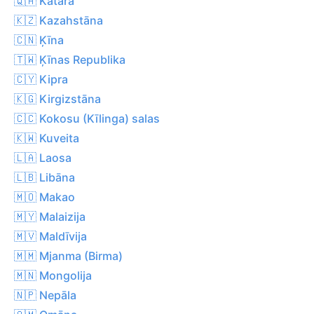
🇶🇦 Katara
🇰🇿 Kazahstāna
🇨🇳 Ķīna
🇹🇼 Ķīnas Republika
🇨🇾 Kipra
🇰🇬 Kirgizstāna
🇨🇨 Kokosu (Kīlinga) salas
🇰🇼 Kuveita
🇱🇦 Laosa
🇱🇧 Libāna
🇲🇴 Makao
🇲🇾 Malaizija
🇲🇻 Maldīvija
🇲🇲 Mjanma (Birma)
🇲🇳 Mongolija
🇳🇵 Nepāla