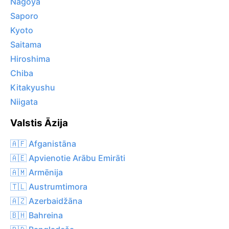
Nagoya
Saporo
Kyoto
Saitama
Hiroshima
Chiba
Kitakyushu
Niigata
Valstis Āzija
🇦🇫 Afganistāna
🇦🇪 Apvienotie Arābu Emirāti
🇦🇲 Armēnija
🇹🇱 Austrumtimora
🇦🇿 Azerbaidžāna
🇧🇭 Bahreina