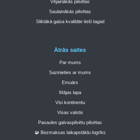
Vējainākās pilsētas
Saulainākās pilsētas
Sliktākā gaisa kvalitāte tieši tagad
Ātrās saites
Par mums
Sazinieties ar mums
Emuārs
Mājas lapa
Visi kontinentu
Visas valstis
Pasaules galvaspilsētu pilsētas
🧩 Bezmaksas laikapstākļu logrīks