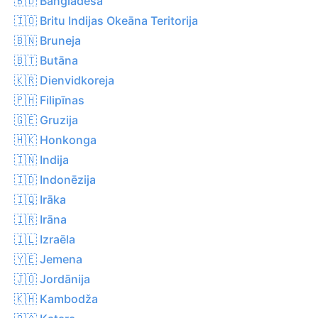
🇧🇩 Bangladeša
🇮🇴 Britu Indijas Okeāna Teritorija
🇧🇳 Bruneja
🇧🇹 Butāna
🇰🇷 Dienvidkoreja
🇵🇭 Filipīnas
🇬🇪 Gruzija
🇭🇰 Honkonga
🇮🇳 Indija
🇮🇩 Indonēzija
🇮🇶 Irāka
🇮🇷 Irāna
🇮🇱 Izraēla
🇾🇪 Jemena
🇯🇴 Jordānija
🇰🇭 Kambodža