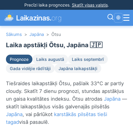
Precīzi laika prognozes
.
Skatīt visas valstis
.
☰
Laikazinas.
org
🌐
Sākums
>
Japāna
>
Ōtsu
Laika apstākļi Ōtsu, Japāna 🇯🇵
Prognoze
Laiks augustā
Laiks septembrī
Gada vidējie rādītāji
Japāna laikapstākļi
Tiešraides laikapstākļi Ōtsu, pašlaik 33°C ar partly
cloudy. Skatīt 7 dienu prognozi, stundas apstākļus
un gaisa kvalitātes indeksu. Ōtsu atrodas
Japāna
—
skatīt laikapstākļus visās galvenajās pilsētās
Japāna
, vai pārlūkot
karstākās pilsētas tieši
tagad
visā pasaulē.