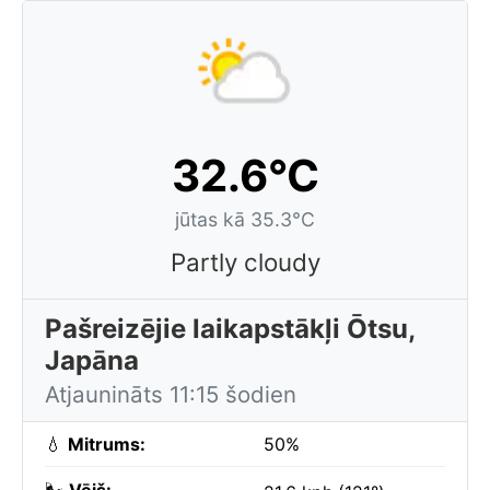
32.6°C
jūtas kā 35.3°C
Partly cloudy
Pašreizējie laikapstākļi Ōtsu,
Japāna
Atjaunināts 11:15 šodien
💧
Mitrums:
50%