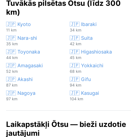
Tuvākās pilsētas Ōtsu (līdz 300
km)
🇯🇵 Kyoto
🇯🇵 Ibaraki
11 km
34 km
🇯🇵 Nara-shi
🇯🇵 Suita
35 km
42 km
🇯🇵 Toyonaka
🇯🇵 Higashiosaka
44 km
45 km
🇯🇵 Amagasaki
🇯🇵 Yokkaichi
52 km
68 km
🇯🇵 Akashi
🇯🇵 Gifu
87 km
94 km
🇯🇵 Nagoya
🇯🇵 Kasugai
97 km
104 km
Laikapstākļi Ōtsu — bieži uzdotie
jautājumi