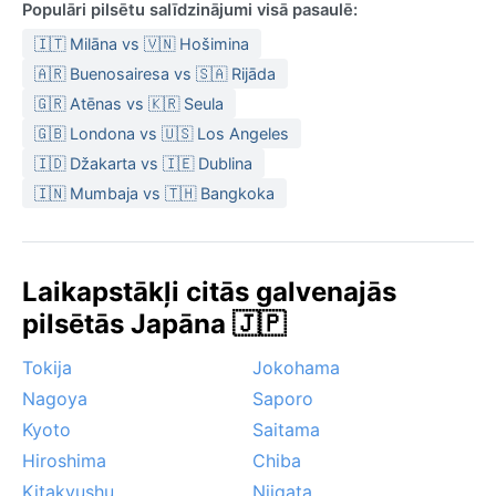
Populāri pilsētu salīdzinājumi visā pasaulē:
🇮🇹 Milāna vs 🇻🇳 Hošimina
🇦🇷 Buenosairesa vs 🇸🇦 Rijāda
🇬🇷 Atēnas vs 🇰🇷 Seula
🇬🇧 Londona vs 🇺🇸 Los Angeles
🇮🇩 Džakarta vs 🇮🇪 Dublina
🇮🇳 Mumbaja vs 🇹🇭 Bangkoka
Laikapstākļi citās galvenajās
pilsētās Japāna 🇯🇵
Tokija
Jokohama
Nagoya
Saporo
Kyoto
Saitama
Hiroshima
Chiba
Kitakyushu
Niigata