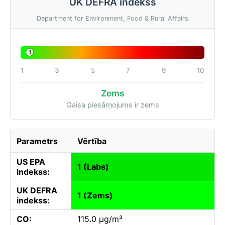
UK DEFRA indekss
Department for Environment, Food & Rural Affairs
1
1
3
5
7
9
10
Zems
Gaisa piesārņojums ir zems
Parametrs
Vērtība
US EPA
1 (Labs)
indekss:
UK DEFRA
1 (Zems)
indekss:
CO:
115.0 µg/m³