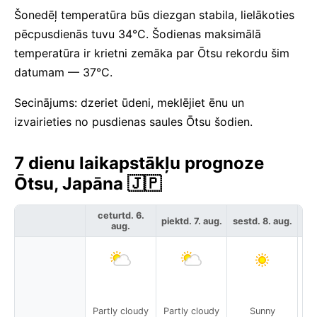
Šonedēļ temperatūra būs diezgan stabila, lielākoties
pēcpusdienās tuvu 34°C. Šodienas maksimālā
temperatūra ir krietni zemāka par Ōtsu rekordu šim
datumam — 37°C.
Secinājums: dzeriet ūdeni, meklējiet ēnu un
izvairieties no pusdienas saules Ōtsu šodien.
7 dienu laikapstākļu prognoze
Ōtsu, Japāna 🇯🇵
ceturtd. 6.
piektd. 7. aug.
sestd. 8. aug.
svē
aug.
Partly cloudy
Partly cloudy
Sunny