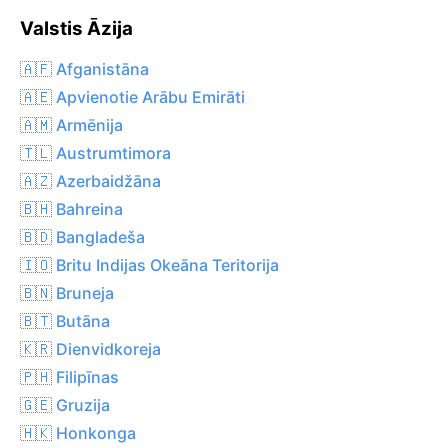
Valstis Āzija
🇦🇫 Afganistāna
🇦🇪 Apvienotie Arābu Emirāti
🇦🇲 Armēnija
🇹🇱 Austrumtimora
🇦🇿 Azerbaidžāna
🇧🇭 Bahreina
🇧🇩 Bangladeša
🇮🇴 Britu Indijas Okeāna Teritorija
🇧🇳 Bruneja
🇧🇹 Butāna
🇰🇷 Dienvidkoreja
🇵🇭 Filipīnas
🇬🇪 Gruzija
🇭🇰 Honkonga