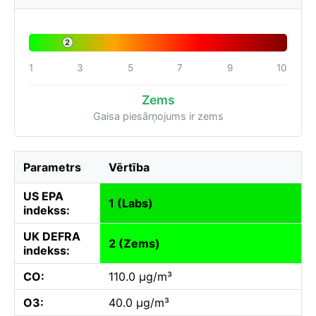
2
1
3
5
7
9
10
Zems
Gaisa piesārņojums ir zems
Parametrs
Vērtība
US EPA
1 (Labs)
indekss:
UK DEFRA
2 (Zems)
indekss:
CO:
110.0 µg/m³
O3:
40.0 µg/m³