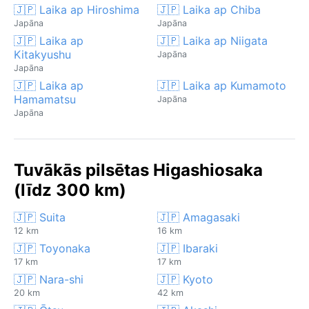
🇯🇵 Laika ap Hiroshima
🇯🇵 Laika ap Chiba
Japāna
Japāna
🇯🇵 Laika ap
🇯🇵 Laika ap Niigata
Kitakyushu
Japāna
Japāna
🇯🇵 Laika ap
🇯🇵 Laika ap Kumamoto
Hamamatsu
Japāna
Japāna
Tuvākās pilsētas Higashiosaka
(līdz 300 km)
🇯🇵 Suita
🇯🇵 Amagasaki
12 km
16 km
🇯🇵 Toyonaka
🇯🇵 Ibaraki
17 km
17 km
🇯🇵 Nara-shi
🇯🇵 Kyoto
20 km
42 km