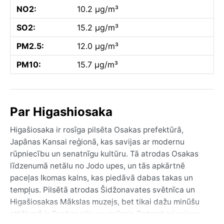
NO2:
10.2 µg/m³
SO2:
15.2 µg/m³
PM2.5:
12.0 µg/m³
PM10:
15.7 µg/m³
Par Higashiosaka
Higašiosaka ir rosīga pilsēta Osakas prefektūrā,
Japānas Kansai reģionā, kas savijas ar modernu
rūpniecību un senatnīgu kultūru. Tā atrodas Osakas
līdzenumā netālu no Jodo upes, un tās apkārtnē
paceļas Ikomas kalns, kas piedāvā dabas takas un
tempļus. Pilsētā atrodas Šidžonavates svētnīca un
Higašiosakas Mākslas muzejs, bet tikai dažu minūšu
attālumā ir Osakas pils un rosīgais Dotombori rajons.