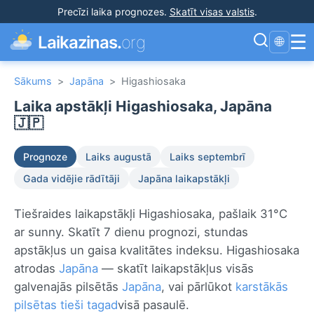
Precīzi laika prognozes
.
Skatīt visas valstis
.
☰
Laikazinas.
org
🌐
Sākums
>
Japāna
>
Higashiosaka
Laika apstākļi Higashiosaka, Japāna
🇯🇵
Prognoze
Laiks augustā
Laiks septembrī
Gada vidējie rādītāji
Japāna laikapstākļi
Tiešraides laikapstākļi Higashiosaka, pašlaik 31°C
ar sunny. Skatīt 7 dienu prognozi, stundas
apstākļus un gaisa kvalitātes indeksu. Higashiosaka
atrodas
Japāna
— skatīt laikapstākļus visās
galvenajās pilsētās
Japāna
, vai pārlūkot
karstākās
pilsētas tieši tagad
visā pasaulē.