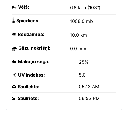
🌬️
Vējš:
6.8 kph (103°)
🌡️
Spiediens:
1008.0 mb
👁️
Redzamība:
10.0 km
🌧️
Gāzu nokrišņi:
0.0 mm
☁️
Mākoņu sega:
25%
☀️
UV indekss:
5.0
🌅
Saullēkts:
05:13 AM
🌇
Saulriets:
06:53 PM