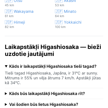
🇯🇵 Ōtsu
🇯🇵 Akashi
45 km
53 km
🇯🇵 Wakayama
🇯🇵 Minato
61 km
64 km
🇯🇵 Himeji
🇯🇵 Yokkaichi
82 km
100 km
Laikapstākļi Higashiosaka — bieži
uzdotie jautājumi
Kāds ir laikapstākļi Higashiosaka tieši tagad?
Tieši tagad Higashiosaka, Japāna, ir 31°C ar sunny.
Mitrums ir 55% un vēja ātrums 7 km/h. Apstākļi jūtas
kā 34°C.
Kāds būs laikapstākļi Higashiosaka rīt?
Vai šodien būs lietus Higashiosaka?