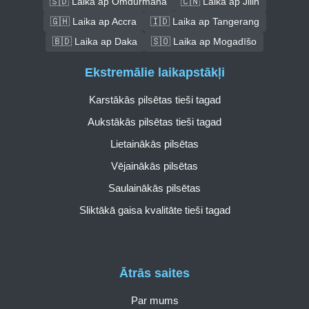
🇸🇩 Laika ap Omdurmāna
🇨🇳 Laika ap Jilin
🇬🇭 Laika ap Accra
🇮🇩 Laika ap Tangerang
🇧🇩 Laika ap Daka
🇸🇴 Laika ap Mogadīšo
Ekstremālie laikapstākļi
Karstākās pilsētas tieši tagad
Aukstākās pilsētas tieši tagad
Lietainākās pilsētas
Vējainākās pilsētas
Saulainākās pilsētas
Sliktākā gaisa kvalitāte tieši tagad
Ātrās saites
Par mums