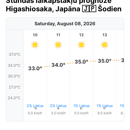
Stundas laikapstākļu prognoze
Higashiosaka, Japāna 🇯🇵 Šodien
Saturday, August 08, 2026
10
11
12
13
1
37.0°C
35.
35.0°
35.0°
34.0°
34.0°C
33.0°
30.0°C
27.0°C
24.0°C
2% Lietus
2% Lietus
1% Lietus
1% Lietus
1% Li
↑
↑
↑
↑
5.0 km/h
3.0 km/h
5.0 km/h
6.0 km/h
6.0 k