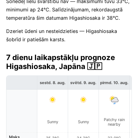
Šonedēļ lielu svārstību nav — maksimumi tuvu 33°C,
minimumi ap 24°C. Salīdzinājumam, rekordaugstā
temperatūra šim datumam Higashiosaka ir 38°C.
Dzeriet ūdeni un nesteidzieties — Higashiosaka
šobrīd ir patiešām karsts.
7 dienu laikapstākļu prognoze
Higashiosaka, Japāna 🇯🇵
sestd. 8. aug.
svētd. 9. aug.
pirmd. 10. aug.
otr
Patchy rain
Sunny
Sunny
nearby
Maks.