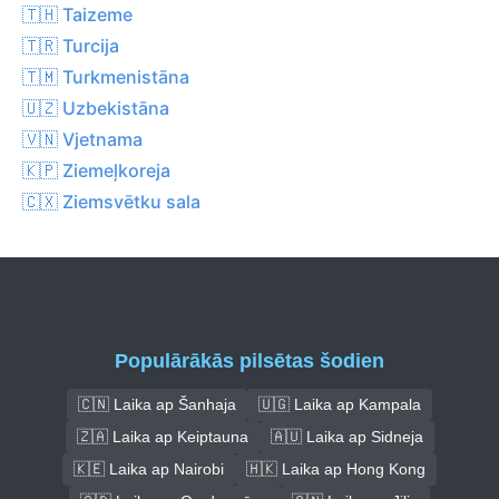
🇹🇭 Taizeme
🇹🇷 Turcija
🇹🇲 Turkmenistāna
🇺🇿 Uzbekistāna
🇻🇳 Vjetnama
🇰🇵 Ziemeļkoreja
🇨🇽 Ziemsvētku sala
Populārākās pilsētas šodien
🇨🇳 Laika ap Šanhaja
🇺🇬 Laika ap Kampala
🇿🇦 Laika ap Keiptauna
🇦🇺 Laika ap Sidneja
🇰🇪 Laika ap Nairobi
🇭🇰 Laika ap Hong Kong