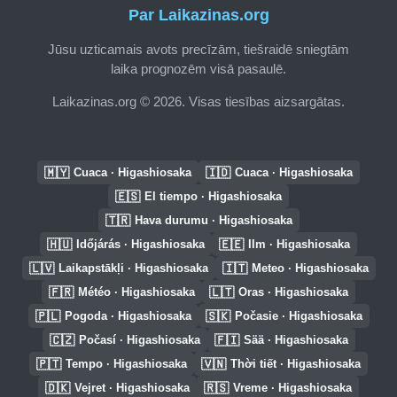
Par Laikazinas.org
Jūsu uzticamais avots precīzām, tiešraidē sniegtām
laika prognozēm visā pasaulē.
Laikazinas.org © 2026. Visas tiesības aizsargātas.
🇲🇾
🇮🇩
Cuaca · Higashiosaka
Cuaca · Higashiosaka
🇪🇸
El tiempo · Higashiosaka
🇹🇷
Hava durumu · Higashiosaka
🇭🇺
🇪🇪
Időjárás · Higashiosaka
Ilm · Higashiosaka
🇱🇻
🇮🇹
Laikapstākļi · Higashiosaka
Meteo · Higashiosaka
🇫🇷
🇱🇹
Météo · Higashiosaka
Oras · Higashiosaka
🇵🇱
🇸🇰
Pogoda · Higashiosaka
Počasie · Higashiosaka
🇨🇿
🇫🇮
Počasí · Higashiosaka
Sää · Higashiosaka
🇵🇹
🇻🇳
Tempo · Higashiosaka
Thời tiết · Higashiosaka
🇩🇰
🇷🇸
Vejret · Higashiosaka
Vreme · Higashiosaka