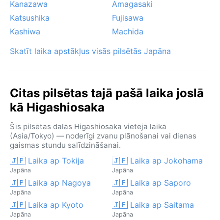
Kanazawa
Amagasaki
Katsushika
Fujisawa
Kashiwa
Machida
Skatīt laika apstākļus visās pilsētās Japāna
Citas pilsētas tajā pašā laika joslā
kā Higashiosaka
Šīs pilsētas dalās Higashiosaka vietējā laikā
(Asia/Tokyo) — noderīgi zvanu plānošanai vai dienas
gaismas stundu salīdzināšanai.
🇯🇵 Laika ap Tokija
🇯🇵 Laika ap Jokohama
Japāna
Japāna
🇯🇵 Laika ap Nagoya
🇯🇵 Laika ap Saporo
Japāna
Japāna
🇯🇵 Laika ap Kyoto
🇯🇵 Laika ap Saitama
Japāna
Japāna