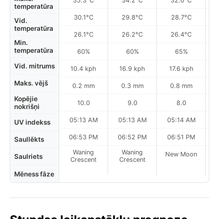
35.3°C
34.2°C
32.0°C
temperatūra
30.1°C
29.8°C
28.7°C
Vid.
temperatūra
26.1°C
26.2°C
26.4°C
Min.
temperatūra
60%
60%
65%
Vid. mitrums
10.4 kph
16.9 kph
17.6 kph
Maks. vējš
0.2 mm
0.3 mm
0.8 mm
Kopējie
10.0
9.0
8.0
nokrišņi
05:13 AM
05:13 AM
05:14 AM
UV indekss
06:53 PM
06:52 PM
06:51 PM
Saullēkts
Waning
Waning
New Moon
N
Saulriets
Crescent
Crescent
Mēness fāze