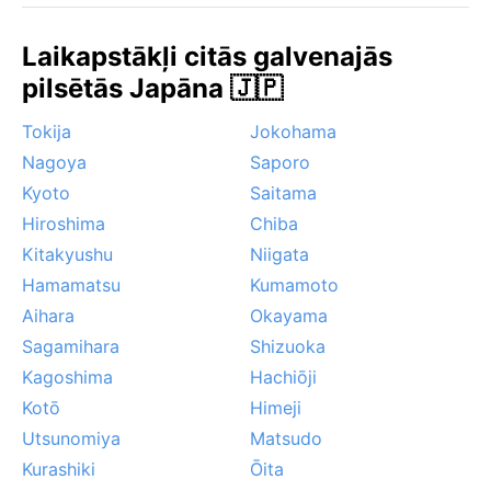
Zīmīga parādība ir vasaras beigās un rudens sākumā
plosošie taifūni, kas atnes spēcīgas lietusgāzes un
Laikapstākļi citās galvenajās
vēja brāzmas. Arī lietus sezonā (cuju) valsts ziemeļos
pilsētās Japāna 🇯🇵
gaisa mitrums ir nomācošs. Tomēr pilsētas
infrastruktūra ir labi pielāgota šiem apstākļiem – šī ir
Tokija
Jokohama
vieta, kur pat lietainā dienā jūtams Japānas ritms.
Nagoya
Saporo
Kyoto
Saitama
Hiroshima
Chiba
Kitakyushu
Niigata
Hamamatsu
Kumamoto
Aihara
Okayama
Sagamihara
Shizuoka
Kagoshima
Hachiōji
Kotō
Himeji
Utsunomiya
Matsudo
Kurashiki
Ōita