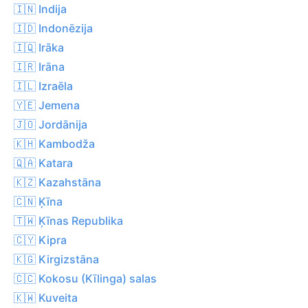
🇮🇳 Indija
🇮🇩 Indonēzija
🇮🇶 Irāka
🇮🇷 Irāna
🇮🇱 Izraēla
🇾🇪 Jemena
🇯🇴 Jordānija
🇰🇭 Kambodža
🇶🇦 Katara
🇰🇿 Kazahstāna
🇨🇳 Ķīna
🇹🇼 Ķīnas Republika
🇨🇾 Kipra
🇰🇬 Kirgizstāna
🇨🇨 Kokosu (Kīlinga) salas
🇰🇼 Kuveita