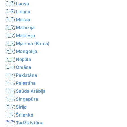
🇱🇦 Laosa
🇱🇧 Libāna
🇲🇴 Makao
🇲🇾 Malaizija
🇲🇻 Maldīvija
🇲🇲 Mjanma (Birma)
🇲🇳 Mongolija
🇳🇵 Nepāla
🇴🇲 Omāna
🇵🇰 Pakistāna
🇵🇸 Palestīna
🇸🇦 Saūda Arābija
🇸🇬 Singapūra
🇸🇾 Sīrija
🇱🇰 Šrilanka
🇹🇯 Tadžikistāna