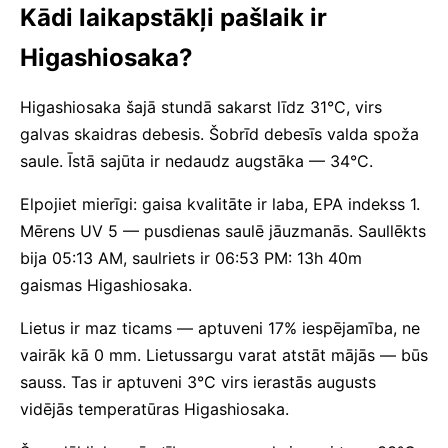
Kādi laikapstākļi pašlaik ir
Higashiosaka?
Higashiosaka šajā stundā sakarst līdz 31°C, virs
galvas skaidras debesis. Šobrīd debesīs valda spoža
saule. Īstā sajūta ir nedaudz augstāka — 34°C.
Elpojiet mierīgi: gaisa kvalitāte ir laba, EPA indekss 1.
Mērens UV 5 — pusdienas saulē jāuzmanās. Saullēkts
bija 05:13 AM, saulriets ir 06:53 PM: 13h 40m
gaismas Higashiosaka.
Lietus ir maz ticams — aptuveni 17% iespējamība, ne
vairāk kā 0 mm. Lietussargu varat atstāt mājās — būs
sauss. Tas ir aptuveni 3°C virs ierastās augusts
vidējās temperatūras Higashiosaka.