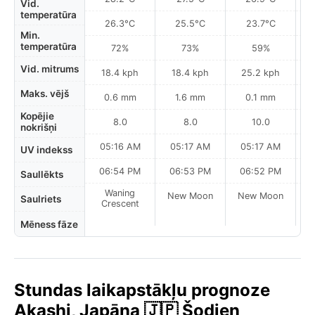
Vid.
temperatūra
26.3°C
25.5°C
23.7°C
Min.
temperatūra
72%
73%
59%
Vid. mitrums
18.4 kph
18.4 kph
25.2 kph
Maks. vējš
0.6 mm
1.6 mm
0.1 mm
Kopējie
8.0
8.0
10.0
nokrišņi
05:16 AM
05:17 AM
05:17 AM
UV indekss
06:54 PM
06:53 PM
06:52 PM
Saullēkts
Waning
New Moon
New Moon
N
Saulriets
Crescent
Mēness fāze
Stundas laikapstākļu prognoze
Akashi, Japāna 🇯🇵 Šodien