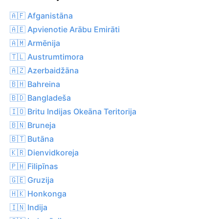
🇦🇫 Afganistāna
🇦🇪 Apvienotie Arābu Emirāti
🇦🇲 Armēnija
🇹🇱 Austrumtimora
🇦🇿 Azerbaidžāna
🇧🇭 Bahreina
🇧🇩 Bangladeša
🇮🇴 Britu Indijas Okeāna Teritorija
🇧🇳 Bruneja
🇧🇹 Butāna
🇰🇷 Dienvidkoreja
🇵🇭 Filipīnas
🇬🇪 Gruzija
🇭🇰 Honkonga
🇮🇳 Indija