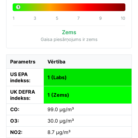
1
1
3
5
7
9
10
Zems
Gaisa piesārņojums ir zems
Parametrs
Vērtība
US EPA
1 (Labs)
indekss:
UK DEFRA
1 (Zems)
indekss:
CO:
99.0 µg/m³
O3:
30.0 µg/m³
NO2:
8.7 µg/m³