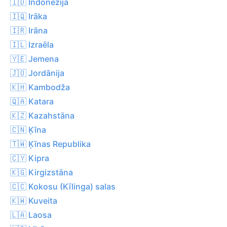
🇮🇩 Indonēzija
🇮🇶 Irāka
🇮🇷 Irāna
🇮🇱 Izraēla
🇾🇪 Jemena
🇯🇴 Jordānija
🇰🇭 Kambodža
🇶🇦 Katara
🇰🇿 Kazahstāna
🇨🇳 Ķīna
🇹🇼 Ķīnas Republika
🇨🇾 Kipra
🇰🇬 Kirgizstāna
🇨🇨 Kokosu (Kīlinga) salas
🇰🇼 Kuveita
🇱🇦 Laosa