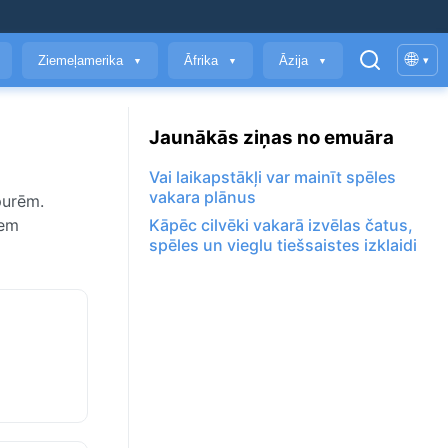
🌐
Ziemeļamerika
Āfrika
Āzija
▾
▼
▼
▼
Jaunākās ziņas no emuāra
Vai laikapstākļi var mainīt spēles
vakara plānus
purēm.
iem
Kāpēc cilvēki vakarā izvēlas čatus,
spēles un vieglu tiešsaistes izklaidi