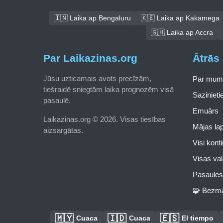
🇮🇳 Laika ap Bengaluru
🇰🇪 Laika ap Kakamega
🇬🇭 Laika ap Accra
Par Laikazinas.org
Ātrās 
Jūsu uzticamais avots precīzām,
Par mum
tiešraidē sniegtām laika prognozēm visā
Saziniet
pasaulē.
Emuārs
Laikazinas.org © 2026. Visas tiesības
Mājas la
aizsargātas.
Visi kont
Visas val
Pasaules 
🧩 Bezma
🇲🇾
🇮🇩
🇪🇸
Cuaca
Cuaca
El tiempo