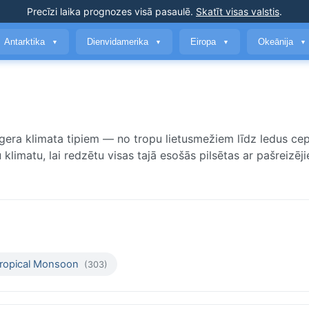
Precīzi laika prognozes
visā pasaulē
.
Skatīt visas valstis
.
Antarktika
Dienvidamerika
Eiropa
Okeānija
▼
▼
▼
▼
gera klimata tipiem — no tropu lietusmežiem līdz ledus ce
klimatu, lai redzētu visas tajā esošās pilsētas ar pašreizēj
ropical Monsoon
(303)