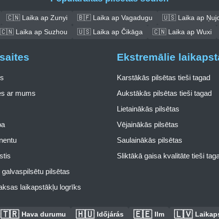
🇨🇳 Laika ap Zunyi
🇧🇫 Laika ap Vagadugu
🇺🇸 Laika ap Ņuj
🇨🇳 Laika ap Suzhou
🇺🇸 Laika ap Čikāga
🇨🇳 Laika ap Wuxi
saites
Ekstremālie laikapst
s
Karstākās pilsētas tieši tagad
ies ar mums
Aukstākās pilsētas tieši tagad
Lietainākās pilsētas
pa
Vējainākās pilsētas
inentu
Saulainākās pilsētas
stis
Sliktākā gaisa kvalitāte tieši tag
galvaspilsētu pilsētas
ksas laikapstākļu logrīks
🇹🇷
🇭🇺
🇪🇪
🇱🇻
Hava durumu
Időjárás
Ilm
Laikaps