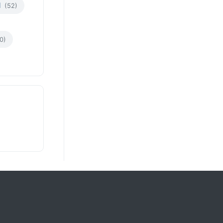
l
(52)
0)