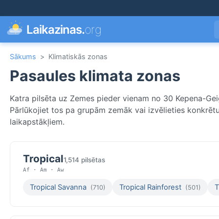
Laikazinas.
org
Sākums
>
Klimatiskās zonas
Pasaules klimata zonas
Katra pilsēta uz Zemes pieder vienam no 30 Kepena-Gei
Pārlūkojiet tos pa grupām zemāk vai izvēlieties konkrētu 
laikapstākļiem.
Tropical
1,514 pilsētas
Af · Am · Aw
Tropical Savanna
Tropical Rainforest
T
(710)
(501)