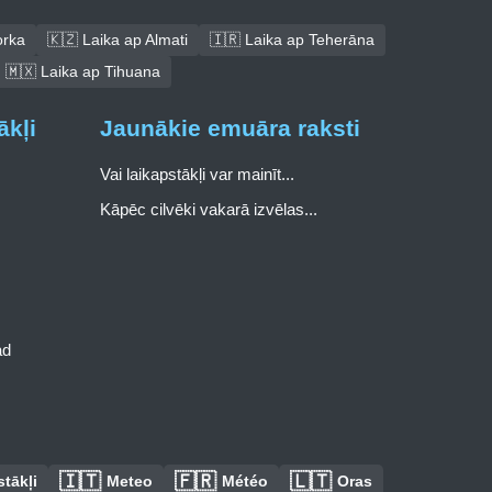
orka
🇰🇿 Laika ap Almati
🇮🇷 Laika ap Teherāna
🇲🇽 Laika ap Tihuana
ākļi
Jaunākie emuāra raksti
Vai laikapstākļi var mainīt...
Kāpēc cilvēki vakarā izvēlas...
ad
🇮🇹
🇫🇷
🇱🇹
tākļi
Meteo
Météo
Oras