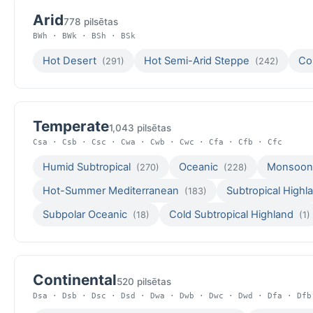
Arid
778 pilsētas
BWh · BWk · BSh · BSk
Hot Desert
Hot Semi-Arid Steppe
Co
(291)
(242)
Temperate
1,043 pilsētas
Csa · Csb · Csc · Cwa · Cwb · Cwc · Cfa · Cfb · Cfc
Humid Subtropical
Oceanic
Monsoon-
(270)
(228)
Hot-Summer Mediterranean
Subtropical High
(183)
Subpolar Oceanic
Cold Subtropical Highland
(18)
(1)
Continental
520 pilsētas
Dsa · Dsb · Dsc · Dsd · Dwa · Dwb · Dwc · Dwd · Dfa · Dfb