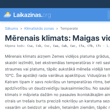
Laikazinas.
org
Sākums
>
Klimatiskās zonas
>
Temperate
Mērenais klimats: Maigas vi
Kēpena kods:
Csa, Csb, Csc, Cwa, Cwb, Cwc, Cfa, Cfb, Cfc
· 1,0
Mērenais klimats aizņem Zemes vidējos platuma grādus, a
skaidri iezīmēti, bet ekstremālas temperatūras ir reti
straumes vai platums, tāpēc aukstākā mēneša vidējā tem
10°C. Šie apstākļi rada vairākus apakštipus: Vidusjūras 
Katram tipam ir savs nokrišņu un temperatūras ritms, be
apdzīvotību un daudzveidīgu lauksaimniecību. No saulaina
klimats ir mājvieta dažām no pasaules ikoniskākajām ain
otrais un trešais burts precizē nokrišņu un karstuma sez
vasarām un beidzot ar vēsām, lietainām ziemām, tāpēc 