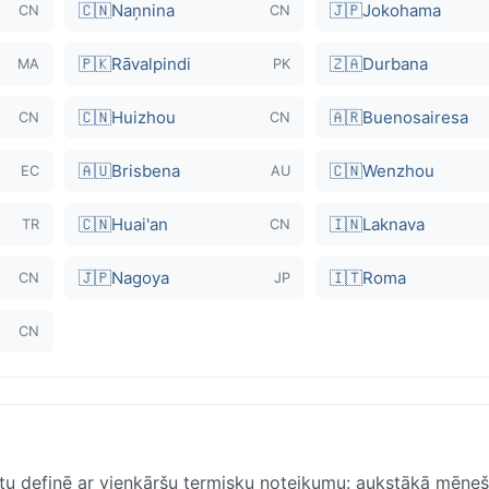
🇨🇳
Naņnina
🇯🇵
Jokohama
CN
CN
🇵🇰
Rāvalpindi
🇿🇦
Durbana
MA
PK
🇨🇳
Huizhou
🇦🇷
Buenosairesa
CN
CN
🇦🇺
Brisbena
🇨🇳
Wenzhou
EC
AU
🇨🇳
Huai'an
🇮🇳
Laknava
TR
CN
🇯🇵
Nagoya
🇮🇹
Roma
CN
JP
CN
atu definē ar vienkāršu termisku noteikumu: aukstākā mēneš