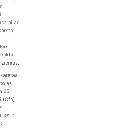
an
ā
asarai ar
karsta
kie
teikta
s ziemas.
karstas,
tojas
n 65
ā (Cfa)
s
i 19°C
s