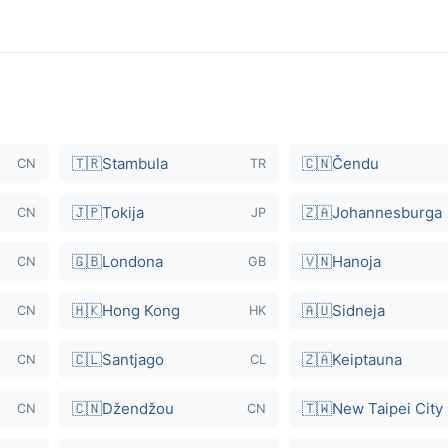
🇹🇷
Stambula
🇨🇳
Čendu
CN
TR
🇯🇵
Tokija
🇿🇦
Johannesburga
CN
JP
🇬🇧
Londona
🇻🇳
Hanoja
CN
GB
🇭🇰
Hong Kong
🇦🇺
Sidneja
CN
HK
🇨🇱
Santjago
🇿🇦
Keiptauna
CN
CL
🇨🇳
Džendžou
🇹🇼
New Taipei City
CN
CN