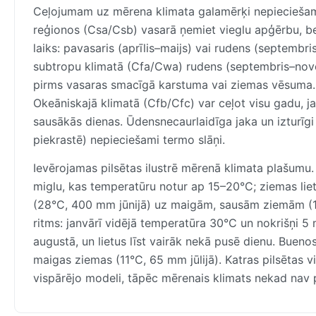
Ceļojumam uz mērena klimata galamērķi nepieciešami 
reģionos (Csa/Csb) vasarā ņemiet vieglu apģērbu, b
laiks: pavasaris (aprīlis–maijs) vai rudens (septembr
subtropu klimatā (Cfa/Cwa) rudens (septembris–nove
pirms vasaras smacīgā karstuma vai ziemas vēsuma. 
Okeāniskajā klimatā (Cfb/Cfc) var ceļot visu gadu, ja
sausākās dienas. Ūdensnecaurlaidīga jaka un izturīgi
piekrastē) nepieciešami termo slāņi.
Ievērojamas pilsētas ilustrē mērenā klimata plašumu.
miglu, kas temperatūru notur ap 15–20°C; ziemas li
(28°C, 400 mm jūnijā) uz maigām, sausām ziemām (15°
ritms: janvārī vidējā temperatūra 30°C un nokrišņi 5
augustā, un lietus līst vairāk nekā pusē dienu. Buen
maigas ziemas (11°C, 65 mm jūlijā). Katras pilsētas
vispārējo modeli, tāpēc mērenais klimats nekad nav p