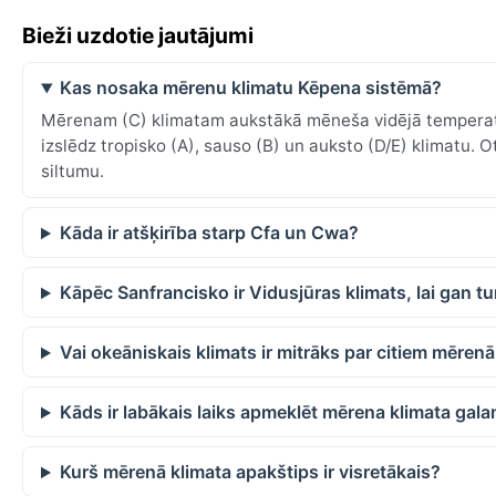
Bieži uzdotie jautājumi
Kas nosaka mērenu klimatu Kēpena sistēmā?
Mērenam (C) klimatam aukstākā mēneša vidējā temperatūr
izslēdz tropisko (A), sauso (B) un auksto (D/E) klimatu. Ot
siltumu.
Kāda ir atšķirība starp Cfa un Cwa?
Kāpēc Sanfrancisko ir Vidusjūras klimats, lai gan tur
Vai okeāniskais klimats ir mitrāks par citiem mēren
Kāds ir labākais laiks apmeklēt mērena klimata gala
Kurš mērenā klimata apakštips ir visretākais?