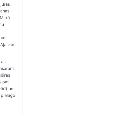
jūras
šanas
 Mitrā
mu
 un
 Aļaskas
ras
vasarām
sjūras
C pat
ārī) un
 pielāgo