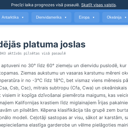
Precīzi laika prognozes
visā pasaulē
.
Skatīt visas valstis
.
Antarktika
Dienvidamerika
Eiropa
Okeānija
▼
▼
▼
▼
dējās platuma joslas
43 aktīvās pilsētas visā pasaulē
ptuveni no 30° līdz 60° ziemeļu un dienvidu puslodē, kur g
 sastopamas. Ziemas aukstumu un vasaras karstumu mēreni o
peratūra ir no -3°C līdz 18°C, bet vismaz viens mēnesis p
(Csa, Csb, Csc), mitrais subtropu (Cfa, Cwa) un okeāniskais 
t visiem ir kopīga dzīvošanai piemērota maigums, kas veici
jiem Kalifornijas krastiem līdz miglainajiem Īrijas pakaln
avām un pilsētām. Kēpena klasifikācija tās grupē zem burta
onālo modeli. Ceļotāji sastopas ar visu, sākot ar karstām, 
nepieciešama elastīga garderobe un vēlme pielāgoties mai