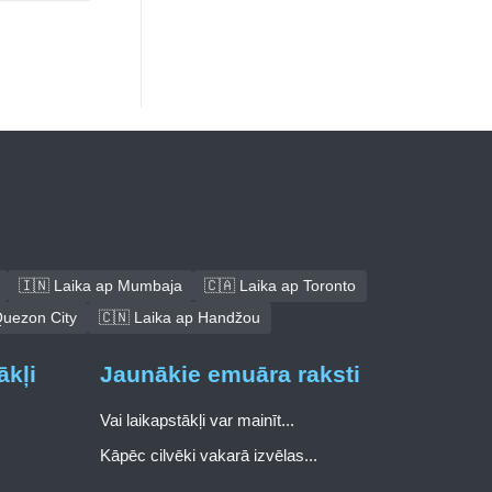
🇮🇳 Laika ap Mumbaja
🇨🇦 Laika ap Toronto
Quezon City
🇨🇳 Laika ap Handžou
ākļi
Jaunākie emuāra raksti
Vai laikapstākļi var mainīt...
Kāpēc cilvēki vakarā izvēlas...