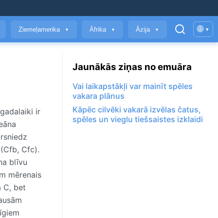
🌐
Ziemeļamerika
Āfrika
Āzija
▾
▼
▼
▼
Jaunākās ziņas no emuāra
Vai laikapstākļi var mainīt spēles
vakara plānus
Kāpēc cilvēki vakarā izvēlas čatus,
adalaiki ir
spēles un vieglu tiešsaistes izklaidi
keāna
ārsniedz
(Cfb, Cfc).
na blīvu
iem mērenais
 C, bet
sausām
nīgiem