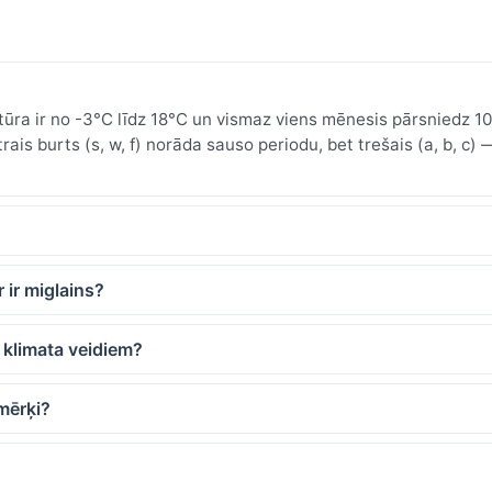
a ir no -3°C līdz 18°C un vismaz viens mēnesis pārsniedz 10
rais burts (s, w, f) norāda sauso periodu, bet trešais (a, b, c)
 ir miglains?
ā klimata veidiem?
mērķi?