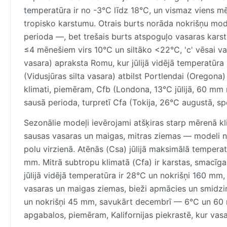
temperatūra ir no -3°C līdz 18°C, un vismaz viens m
tropisko karstumu. Otrais burts norāda nokrišņu mod
perioda —, bet trešais burts atspoguļo vasaras karstum
≤4 mēnešiem virs 10°C un siltāko <22°C, 'c' vēsai va
vasara) apraksta Romu, kur jūlijā vidējā temperatūr
(Vidusjūras silta vasara) atbilst Portlendai (Oregona
klimati, piemēram, Cfb (Londona, 13°C jūlijā, 60 mm
sausā perioda, turpretī Cfa (Tokija, 26°C augustā, sp
Sezonālie modeļi ievērojami atšķiras starp mērenā kli
sausas vasaras un maigas, mitras ziemas — modeli n
polu virzienā. Atēnās (Csa) jūlijā maksimālā temper
mm. Mitrā subtropu klimatā (Cfa) ir karstas, smacīg
jūlijā vidējā temperatūra ir 28°C un nokrišņi 160 mm
vasaras un maigas ziemas, bieži apmācies un smidzino
un nokrišņi 45 mm, savukārt decembrī — 6°C un 60 m
apgabalos, piemēram, Kalifornijas piekrastē, kur vas