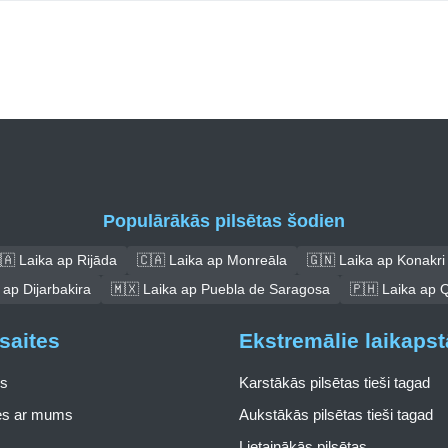
Populārākās pilsētas šodien
🇦 Laika ap Rijāda
🇨🇦 Laika ap Monreāla
🇬🇳 Laika ap Konakri
 ap Dijarbakira
🇲🇽 Laika ap Puebla de Saragosa
🇵🇭 Laika ap 
saites
Ekstremālie laikapst
s
Karstākās pilsētas tieši tagad
ies ar mums
Aukstākās pilsētas tieši tagad
Lietainākās pilsētas