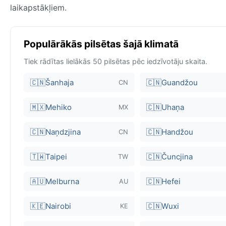
laikapstākļiem.
Populārākās pilsētas šajā klimatā
Tiek rādītas lielākās 50 pilsētas pēc iedzīvotāju skaita.
🇨🇳
Šanhaja
🇨🇳
Guandžou
CN
🇲🇽
Mehiko
🇨🇳
Uhaņa
MX
🇨🇳
Naņdzjina
🇨🇳
Handžou
CN
🇹🇼
Taipei
🇨🇳
Čuncjina
TW
🇦🇺
Melburna
🇨🇳
Hefei
AU
🇰🇪
Nairobi
🇨🇳
Wuxi
KE