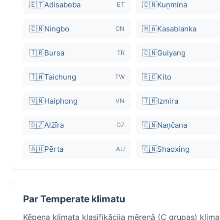
🇪🇹
Adisabeba
🇨🇳
Kuņmina
ET
🇨🇳
Ningbo
🇲🇦
Kasablanka
CN
🇹🇷
Bursa
🇨🇳
Guiyang
TR
🇹🇼
Taichung
🇪🇨
Kito
TW
🇻🇳
Haiphong
🇹🇷
Izmira
VN
🇩🇿
Alžīra
🇨🇳
Naņčana
DZ
🇦🇺
Pērta
🇨🇳
Shaoxing
AU
Par Temperate klimatu
Kēpena klimata klasifikācija mērenā (C grupas) klim