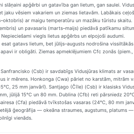
slāņaini apģērbi un gatavība gan lietum, gan saulei. Vidus
et jaku vēsiem vakariem un ziemas lietavām. Labākais ceļo
is–oktobris) ar maigu temperatūru un mazāku tūristu skaitu.
mbris) un pavasaris (marts–maijs) piedāvā patīkamu siltu
Nepieciešami viegls lietus apģērbs un elpojoši audumi.
 esat gatavs lietum, bet jūlijs–augusts nodrošina vissiltākās
 apavi ir obligāti. Ziemas apmeklējumiem Cfc zonās (piem.,
 Sanfrancisko (Csb) ir savdabīgs Vidusjūras klimats ar vasa
etus ir mērens. Honkonga (Cwa) pāriet no karstām, mitrām 
C, 25 mm janvārī). Santjago (Čīle) (Csb) ir klasisks Vidu
 mm, jūlijā 15°C un 80 mm. Dublina (Cfb) reti pārsniedz 20°
osairesa (Cfa) piedāvā tvīkstošas vasaras (24°C, 80 mm janv
 vietējā ģeogrāfija — okeāna straumes, augstums, platums —
ilnīgi vienāds.