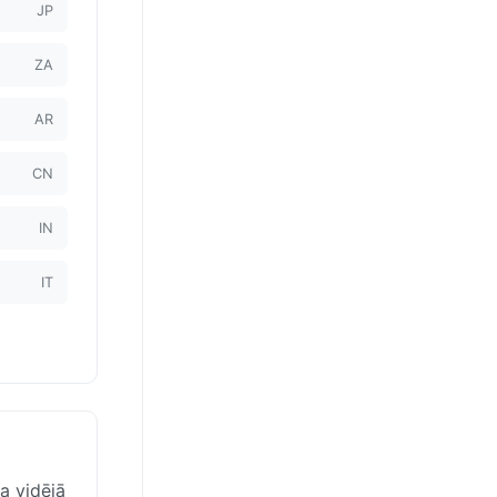
JP
ZA
AR
CN
IN
IT
a vidējā