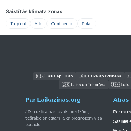
Saistītās klimata zonas
Tropical
Arid
Continental
Polar
🇨🇳 Laika ap Lu’an
🇦🇺 Laika ap Brisbena
🇸
🇮🇷 Laika ap Teherāna
🇹🇷 Laika
Par Laikazinas.org
Ātrās 
Jūsu uzticamais avots precīzām,
Par mum
tiešraidē sniegtām laika prognozēm visā
Saziniet
pasaulē.
Emuārs