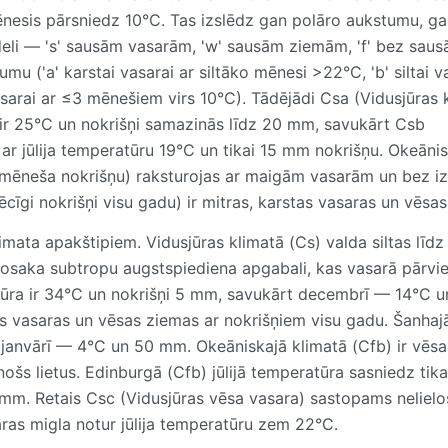
ēnesis pārsniedz 10°C. Tas izslēdz gan polāro aukstumu, g
eli — 's' sausām vasarām, 'w' sausām ziemām, 'f' bez saus
u ('a' karstai vasarai ar siltāko mēnesi >22°C, 'b' siltai v
sarai ar ≤3 mēnešiem virs 10°C). Tādējādi Csa (Vidusjūras 
a ir 25°C un nokrišņi samazinās līdz 20 mm, savukārt Csb
) ar jūlija temperatūru 19°C un tikai 15 mm nokrišņu. Okeānis
 mēneša nokrišņu) raksturojas ar maigām vasarām un bez iz
ēcīgi nokrišņi visu gadu) ir mitras, karstas vasaras un vēsa
mata apakštipiem. Vidusjūras klimatā (Cs) valda siltas līdz 
osaka subtropu augstspiediena apgabali, kas vasarā pārvie
atūra ir 34°C un nokrišņi 5 mm, savukārt decembrī — 14°C u
as vasaras un vēsas ziemas ar nokrišņiem visu gadu. Šanhaj
, janvārī — 4°C un 50 mm. Okeāniskajā klimatā (Cfb) ir vēsa
šs lietus. Edinburgā (Cfb) jūlijā temperatūra sasniedz tika
m. Retais Csc (Vidusjūras vēsa vasara) sastopams nelielo
aras migla notur jūlija temperatūru zem 22°C.