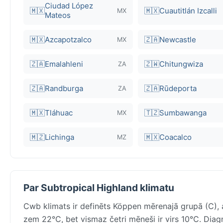
Ciudad López
🇲🇽
🇲🇽
Cuautitlán Izcalli
MX
Mateos
🇲🇽
Azcapotzalco
🇿🇦
Newcastle
MX
🇿🇦
Emalahleni
🇿🇼
Chitungwiza
ZA
🇿🇦
Randburga
🇿🇦
Rūdeporta
ZA
🇲🇽
Tláhuac
🇹🇿
Sumbawanga
MX
🇲🇿
Lichinga
🇲🇽
Coacalco
MZ
Par Subtropical Highland klimatu
Cwb klimats ir definēts Köppen mērenajā grupā (C), a
zem 22°C, bet vismaz četri mēneši ir virs 10°C. Diag