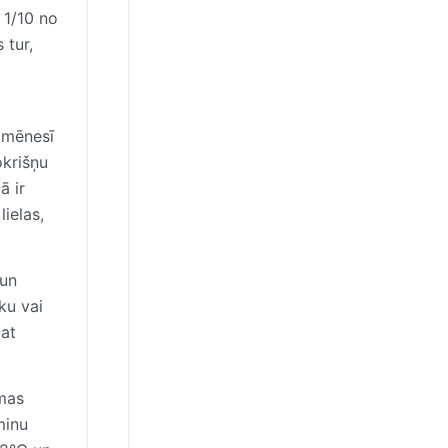
 1/10 no
 tur,
 mēnesī
okrišņu
ā ir
ielas,
 un
ku vai
jat
emas
minu