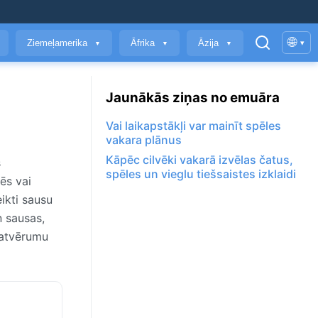
🌐
Ziemeļamerika
Āfrika
Āzija
▾
▼
▼
▼
Jaunākās ziņas no emuāra
Vai laikapstākļi var mainīt spēles
vakara plānus
Kāpēc cilvēki vakarā izvēlas čatus,
s
spēles un vieglu tiešsaistes izklaidi
ēs vai
ikti sausu
n sausas,
patvērumu