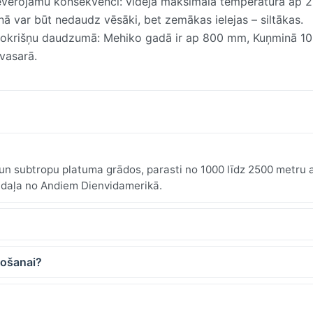
r ievērojamu konsekvenci: vidējā maksimālā temperatūra ap 
ā var būt nedaudz vēsāki, bet zemākas ielejas – siltākas.
s nokrišņu daudzumā: Mehiko gadā ir ap 800 mm, Kuņminā 
vasarā.
un subtropu platuma grādos, parasti no 1000 līdz 2500 metru
n daļa no Andiem Dienvidamerikā.
ļošanai?