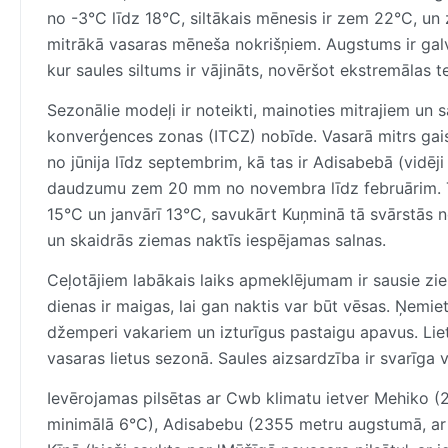
no -3°C līdz 18°C, siltākais mēnesis ir zem 22°C, u
mitrākā vasaras mēneša nokrišņiem. Augstums ir galve
kur saules siltums ir vājināts, novēršot ekstremālas 
Sezonālie modeļi ir noteikti, mainoties mitrajiem un
konverģences zonas (ITCZ) nobīde. Vasarā mitrs gai
no jūnija līdz septembrim, kā tas ir Adisabebā (vidēj
daudzumu zem 20 mm no novembra līdz februārim. Tem
15°C un janvārī 13°C, savukārt Kuņminā tā svārstās no
un skaidrās ziemas naktīs iespējamas salnas.
Ceļotājiem labākais laiks apmeklējumam ir sausie zi
dienas ir maigas, lai gan naktis var būt vēsas. Ņemiet
džemperi vakariem un izturīgus pastaigu apavus. Liet
vasaras lietus sezonā. Saules aizsardzība ir svarīga v
Ievērojamas pilsētas ar Cwb klimatu ietver Mehiko (
minimālā 6°C), Adisabebu (2355 metru augstumā, ar