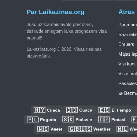
Par Laikazinas.org
Ātrās 
Jūsu uzticamais avots precīzām,
Par mum
tiešraidē sniegtām laika prognozēm visā
Saziniet
pasaulē.
Emuārs
Laikazinas.org © 2026. Visas tiesības
Mājas la
aizsargātas.
Visi kont
Visas val
Pasaules 
🧩 Bezma
🇲🇾
🇮🇩
🇪🇸
Cuaca
Cuaca
El tiempo
🇵🇱
🇸🇰
🇨🇿

Pogoda
Počasie
Počasí
🇳🇴
🇬🇧🇺🇸
🇳🇱
Været
Weather
We