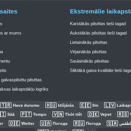
saites
Ekstremālie laikapst
s
Karstākās pilsētas tieši tagad
ies ar mums
Aukstākās pilsētas tieši tagad
Lietainākās pilsētas
pa
Vējainākās pilsētas
inentu
Saulainākās pilsētas
stis
Sliktākā gaisa kvalitāte tieši tag
galvaspilsētu pilsētas
ksas laikapstākļu logrīks
🇹🇷
🇭🇺
🇪🇪
🇱🇻
Hava durumu
Időjárás
Ilm
Laikaps
🇮
🇵🇹
🇻🇳
🇩🇰
🇷🇸
Sää
Tempo
Thời tiết
Vejret
🇩🇪
🇺🇦
🇷🇺
🇸🇦
er
Wetter
Погода
Погода
الطق