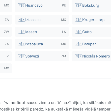
🇵🇪
Huancayo
🇿🇦
Boksburg
MX
PE
🇲🇽
Iztacalco
🇿🇦
Krugersdorp
ZA
MX
🇱🇸
Maseru
🇦🇴
Cuíto
ZW
LS
🇲🇽
Ixtapaluca
🇿🇦
Brakpan
ZA
MX
🇿🇲
Solwezi
🇲🇽
Nicolás Romero
TZ
ZM
MX
r 'w' norādot sausu ziemu un 'b' nozīmējot, ka siltākais mēn
nostikas kritēriji paredz, ka aukstākā mēneša vidējā tempera