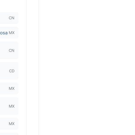
CN
gosa
MX
CN
CD
MX
MX
MX