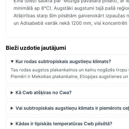
Ķīnā (bieži saukta par 'Mūžīgā pavasara pilsētu', a
minimālā ap 8°C). Augstāki augstumi tajā pašā reģion
Atšķirības starp šīm pilsētām galvenokārt izpauža
un Adisabebā vairāk nekā 1200 mm, visi koncentrēti 
Bieži uzdotie jautājumi
Kur rodas subtropiskais augstieņu klimats?
Tas rodas augstos plakankalnos un kalnu nogāzēs tropu 
Piemēri ir Meksikas plakankalne, Etiopijas augstienes u
Kā Cwb atšķiras no Cwa?
Vai subtropiskais augstieņu klimats ir piemērots ce
Kādas ir tipiskās temperatūras Cwb pilsētā?