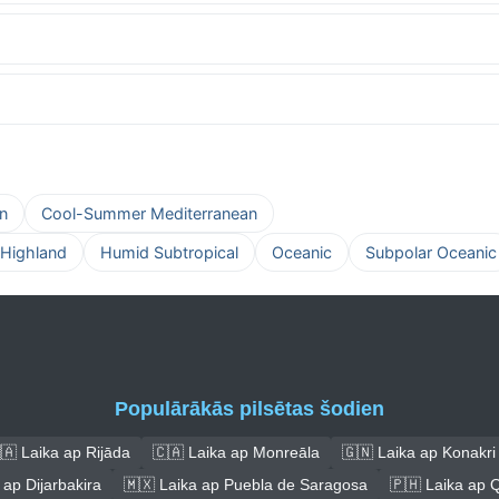
n
Cool-Summer Mediterranean
 Highland
Humid Subtropical
Oceanic
Subpolar Oceanic
Populārākās pilsētas šodien
🇦 Laika ap Rijāda
🇨🇦 Laika ap Monreāla
🇬🇳 Laika ap Konakri
 ap Dijarbakira
🇲🇽 Laika ap Puebla de Saragosa
🇵🇭 Laika ap 