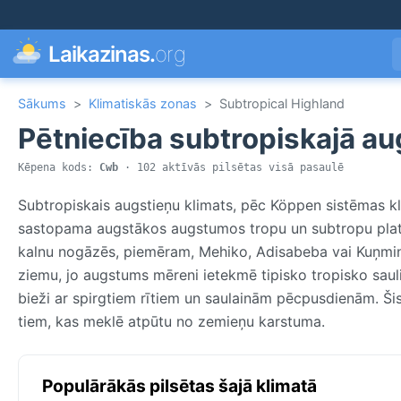
Laikazinas.
org
Sākums
>
Klimatiskās zonas
>
Subtropical Highland
Pētniecība subtropiskajā au
Kēpena kods:
Cwb
· 102 aktīvās pilsētas visā pasaulē
Subtropiskais augstieņu klimats, pēc Köppen sistēmas kla
sastopama augstākos augstumos tropu un subtropu platu
kalnu nogāzēs, piemēram, Mehiko, Adisabeba vai Kuņmina
ziemu, jo augstums mēreni ietekmē tipisko tropisko sauli
bieži ar spirgtiem rītiem un saulainām pēcpusdienām. Š
tiem, kas meklē atpūtu no zemieņu karstuma.
Populārākās pilsētas šajā klimatā