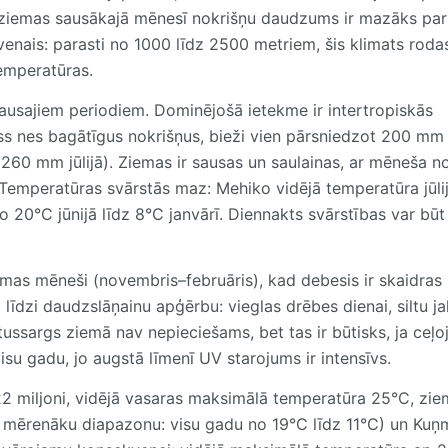
n ziemas sausākajā mēnesī nokrišņu daudzums ir mazāks par
nais: parasti no 1000 līdz 2500 metriem, šis klimats rodas
temperatūras.
 sausajiem periodiem. Dominējošā ietekme ir intertropiskās
ss nes bagātīgus nokrišņus, bieži vien pārsniedzot 200 mm
i 260 mm jūlijā). Ziemas ir sausas un saulainas, ar mēneša n
peratūras svārstās maz: Mehiko vidējā temperatūra jūlij
 20°C jūnijā līdz 8°C janvārī. Diennakts svārstības var būt l
emas mēneši (novembris–februāris), kad debesis ir skaidras
 līdzi daudzslāņainu apģērbu: vieglas drēbes dienai, siltu ja
ussargs ziemā nav nepieciešams, bet tas ir būtisks, ja ceļo
isu gadu, jo augstā līmenī UV starojums ir intensīvs.
22 miljoni, vidējā vasaras maksimālā temperatūra 25°C, zi
 mērenāku diapazonu: visu gadu no 19°C līdz 11°C) un Kuņ