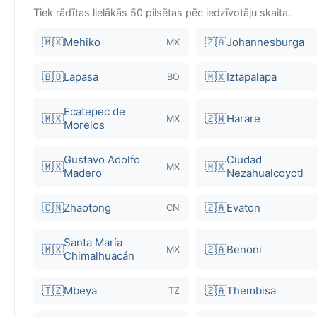
Tiek rādītas lielākās 50 pilsētas pēc iedzīvotāju skaita.
🇲🇽
Mehiko
🇿🇦
Johannesburga
MX
🇧🇴
Lapasa
🇲🇽
Iztapalapa
BO
Ecatepec de
🇲🇽
🇿🇼
Harare
MX
Morelos
Gustavo Adolfo
Ciudad
🇲🇽
🇲🇽
MX
Madero
Nezahualcoyotl
🇨🇳
Zhaotong
🇿🇦
Evaton
CN
Santa María
🇲🇽
🇿🇦
Benoni
MX
Chimalhuacán
🇹🇿
Mbeya
🇿🇦
Thembisa
TZ