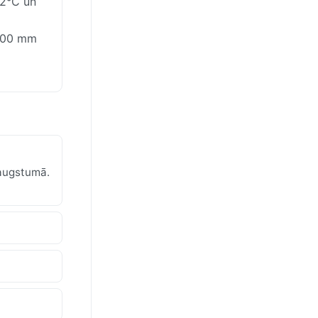
22°C un
1000 mm
 augstumā.