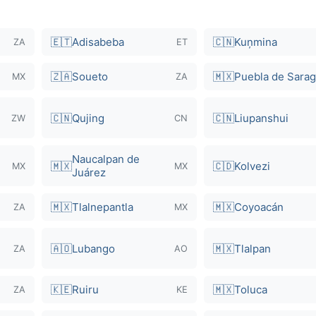
🇪🇹
Adisabeba
🇨🇳
Kuņmina
ZA
ET
🇿🇦
Soueto
🇲🇽
Puebla de Sara
MX
ZA
🇨🇳
Qujing
🇨🇳
Liupanshui
ZW
CN
Naucalpan de
🇲🇽
🇨🇩
Kolvezi
MX
MX
Juárez
🇲🇽
Tlalnepantla
🇲🇽
Coyoacán
ZA
MX
🇦🇴
Lubango
🇲🇽
Tlalpan
ZA
AO
🇰🇪
Ruiru
🇲🇽
Toluca
ZA
KE