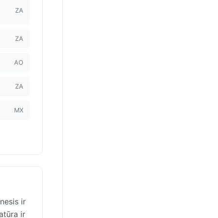
ZA
ZA
AO
ZA
MX
esis ir
tūra ir