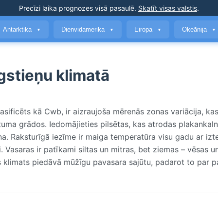
Precīzi laika prognozes
visā pasaulē
.
Skatīt visas valstis
.
Antarktika
Dienvidamerika
Eiropa
Okeānija
▼
▼
▼
▼
gstieņu klimatā
sificēts kā Cwb, ir aizraujoša mērenās zonas variācija, ka
ma grādos. Iedomājieties pilsētas, kas atrodas plakankaln
. Raksturīgā iezīme ir maiga temperatūra visu gadu ar izte
. Vasaras ir patīkami siltas un mitras, bet ziemas – vēsas u
is klimats piedāvā mūžīgu pavasara sajūtu, padarot to par 