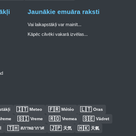
ākļi
Jaunākie emuāra raksti
Vai laikapstākļi var mainīt...
Kāpēc cilvēki vakarā izvēlas...
ad
🇮🇹
🇫🇷
🇱🇹
tākļi
Meteo
Météo
Oras
🇸🇮
🇷🇴
🇸🇪
Vreme
Vreme
Vremea
Vädret
🇹🇭
🇯🇵
🇭🇰
ا
สภาพอากาศ
天気
天氣