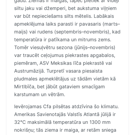
gadu. Ziemas ir maigas, tāpēc pietiek ar vidēji
siltu jaku vai džemperi, bet aukstuma viļņiem
var būt nepieciešams silts mētelis. Labākais
apmeklējuma laiks parasti ir pavasaris (marts–
maijs) vai rudens (septembris–novembris), kad
temperatūra ir patīkama un mitrums zems.
Tomēr viesuļvētru sezona (jūnijs–novembris)
var traucēt ceļojumus piekrastes apgabalos,
piemēram, ASV Meksikas līča piekrastē vai
Austrumāzijā. Turpretī vasara piesaista
pludmales apmeklētājus uz tādām vietām kā
Mirtlbīča, bet jābūt gataviem smacīgam
karstumam un vētrām.
Ievērojamas Cfa pilsētas atdzīvina šo klimatu.
Amerikas Savienotajās Valstīs Atlantā jūlijā ir
32°C maksimālā temperatūra un 1300 mm
nokrišņu; tās ziema ir maiga, ar retām sniega