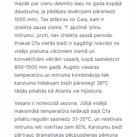
mazāk par vienu desmito daļu no gada kopējā
daudzuma, ja pēdējais ievērojami pārsniedz
1000 mm). Tas atšķiras no Cwa, kam ir
izteikta sausa ziema. 'f' apzīmē 'pilnu
mitrumu', proti, nav izteikta sausā perioda.
Praksē Cfa vietās bieži ir bagātīgi nokrišņi no
vidējo platuma cikloniem ziemā un
konvektīvām vētrām vasarā, kopā sasniedzot
800–1500 mm gadā. Augsto vasaras
temperatūru un mitruma kombinācija liek
karstuma indeksam bieži pārsniegt 38°C
tādās pilsētās kā Atlanta vai Hjūstona.
Vasara ir noteicošā sezona. Jūlijā vidējā
maksimālā temperatūra lielākajā daļā Cfa
pilsētu regulāri sasniedz 31–35°C, un relatīvais
mitrums reti nokrītas zem 60%. Karstumu bieži
pārtrauc dramatiskas pēcpusdienas pērkona