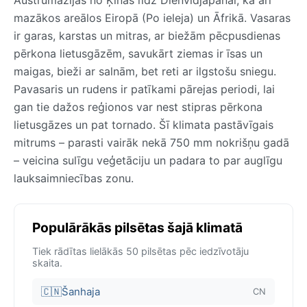
mazākos areālos Eiropā (Po ieleja) un Āfrikā. Vasaras
ir garas, karstas un mitras, ar biežām pēcpusdienas
pērkona lietusgāzēm, savukārt ziemas ir īsas un
maigas, bieži ar salnām, bet reti ar ilgstošu sniegu.
Pavasaris un rudens ir patīkami pārejas periodi, lai
gan tie dažos reģionos var nest stipras pērkona
lietusgāzes un pat tornado. Šī klimata pastāvīgais
mitrums – parasti vairāk nekā 750 mm nokrišņu gadā
– veicina sulīgu veģetāciju un padara to par auglīgu
lauksaimniecības zonu.
Populārākās pilsētas šajā klimatā
Tiek rādītas lielākās 50 pilsētas pēc iedzīvotāju
skaita.
🇨🇳
Šanhaja
CN