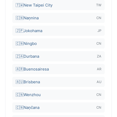
🇹🇼
New Taipei City
TW
🇨🇳
Naņnina
CN
🇯🇵
Jokohama
JP
🇨🇳
Ningbo
CN
🇿🇦
Durbana
ZA
🇦🇷
Buenosairesa
AR
🇦🇺
Brisbena
AU
🇨🇳
Wenzhou
CN
🇨🇳
Naņčana
CN