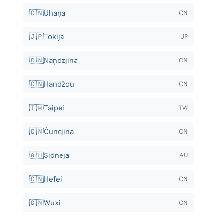
🇨🇳
Uhaņa
CN
🇯🇵
Tokija
JP
🇨🇳
Naņdzjina
CN
🇨🇳
Handžou
CN
🇹🇼
Taipei
TW
🇨🇳
Čuncjina
CN
🇦🇺
Sidneja
AU
🇨🇳
Hefei
CN
🇨🇳
Wuxi
CN