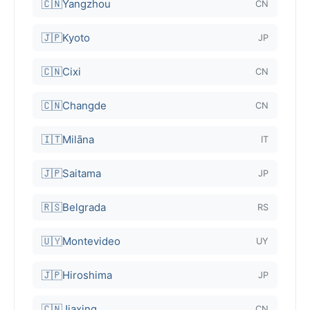
🇨🇳
Yangzhou
CN
🇯🇵
Kyoto
JP
🇨🇳
Cixi
CN
🇨🇳
Changde
CN
🇮🇹
Milāna
IT
🇯🇵
Saitama
JP
🇷🇸
Belgrada
RS
🇺🇾
Montevideo
UY
🇯🇵
Hiroshima
JP
🇨🇳
Jiaxing
CN