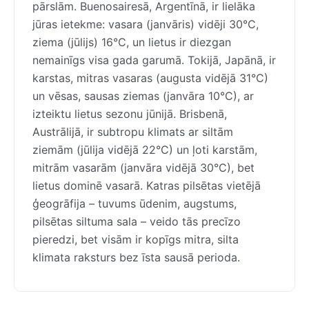
pārslām. Buenosairesā, Argentīnā, ir lielāka
jūras ietekme: vasara (janvāris) vidēji 30°C,
ziema (jūlijs) 16°C, un lietus ir diezgan
nemainīgs visa gada garumā. Tokijā, Japānā, ir
karstas, mitras vasaras (augusta vidējā 31°C)
un vēsas, sausas ziemas (janvāra 10°C), ar
izteiktu lietus sezonu jūnijā. Brisbenā,
Austrālijā, ir subtropu klimats ar siltām
ziemām (jūlija vidējā 22°C) un ļoti karstām,
mitrām vasarām (janvāra vidējā 30°C), bet
lietus dominē vasarā. Katras pilsētas vietējā
ģeogrāfija – tuvums ūdenim, augstums,
pilsētas siltuma sala – veido tās precīzo
pieredzi, bet visām ir kopīgs mitra, silta
klimata raksturs bez īsta sausā perioda.