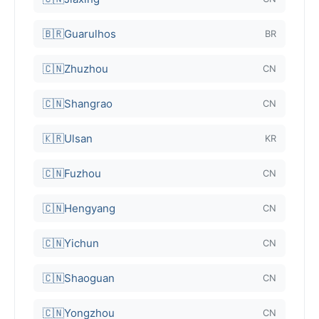
🇧🇷
Guarulhos
BR
🇨🇳
Zhuzhou
CN
🇨🇳
Shangrao
CN
🇰🇷
Ulsan
KR
🇨🇳
Fuzhou
CN
🇨🇳
Hengyang
CN
🇨🇳
Yichun
CN
🇨🇳
Shaoguan
CN
🇨🇳
Yongzhou
CN