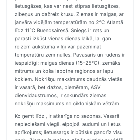
lietusgāzes, kas var nest stipras lietusgāzes,
zibeņus un dažreiz krusu. Ziemas ir maigas, ar
janvāra vidējām temperatūrām no 2°C Atlantā
līdz 11°C Buenosairesā. Sniegs ir rets un
parasti izkūst vienas dienas laikā, lai gan
reizēm aukstuma viļņi var pazemināt
temperatūru zem nulles. Pavasaris un rudens ir
iespaidīgi: maigas dienas (15–25°C), zemāks
mitrums un koša lapotne reģionos ar lapu
kokiem. Nokrišņu maksimums daudzās vietās
ir vasarā, bet dažos, piemēram, ASV
dienvidaustrumos, ir sekundārs ziemas
nokrišņu maksimums no cikloniskām vētrām.
Ko ņemt līdzi, ir atkarīgs no sezonas. Vasarā
nepieciešami viegli, elpojoši audumi un lietus
aprīkojums; lietussargs ir būtisks gandrīz visu