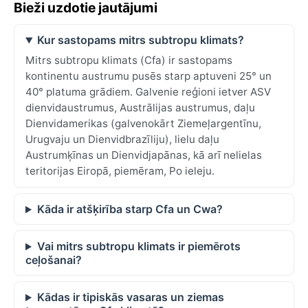
Bieži uzdotie jautājumi
Kur sastopams mitrs subtropu klimats?
Mitrs subtropu klimats (Cfa) ir sastopams
kontinentu austrumu pusēs starp aptuveni 25° un
40° platuma grādiem. Galvenie reģioni ietver ASV
dienvidaustrumus, Austrālijas austrumus, daļu
Dienvidamerikas (galvenokārt Ziemeļargentīnu,
Urugvaju un Dienvidbrazīliju), lielu daļu
Austrumķīnas un Dienvidjapānas, kā arī nelielas
teritorijas Eiropā, piemēram, Po ieleju.
Kāda ir atšķirība starp Cfa un Cwa?
Vai mitrs subtropu klimats ir piemērots
ceļošanai?
Kādas ir tipiskās vasaras un ziemas