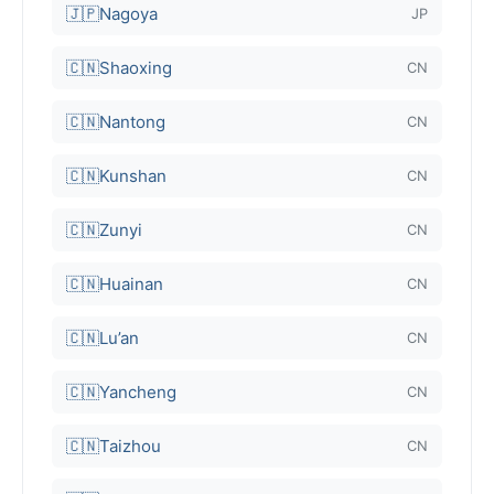
🇯🇵
Nagoya
JP
🇨🇳
Shaoxing
CN
🇨🇳
Nantong
CN
🇨🇳
Kunshan
CN
🇨🇳
Zunyi
CN
🇨🇳
Huainan
CN
🇨🇳
Lu’an
CN
🇨🇳
Yancheng
CN
🇨🇳
Taizhou
CN