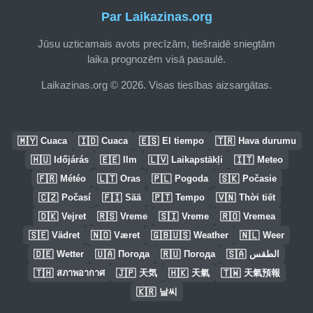
Par Laikazinas.org
Jūsu uzticamais avots precīzām, tiešraidē sniegtām
laika prognozēm visā pasaulē.
Laikazinas.org © 2026. Visas tiesības aizsargātas.
🇲🇾
🇮🇩
🇪🇸
🇹🇷
Cuaca
Cuaca
El tiempo
Hava durumu
🇭🇺
🇪🇪
🇱🇻
🇮🇹
Időjárás
Ilm
Laikapstākļi
Meteo
🇫🇷
🇱🇹
🇵🇱
🇸🇰
Météo
Oras
Pogoda
Počasie
🇨🇿
🇫🇮
🇵🇹
🇻🇳
Počasí
Sää
Tempo
Thời tiết
🇩🇰
🇷🇸
🇸🇮
🇷🇴
Vejret
Vreme
Vreme
Vremea
🇸🇪
🇳🇴
🇬🇧🇺🇸
🇳🇱
Vädret
Været
Weather
Weer
🇩🇪
🇺🇦
🇷🇺
🇸🇦
Wetter
Погода
Погода
الطقس
🇹🇭
🇯🇵
🇭🇰
🇹🇼
สภาพอากาศ
天気
天氣
天氣預報
🇰🇷
날씨