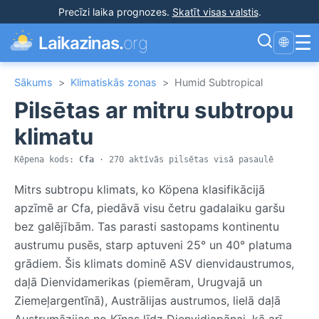
Precīzi laika prognozes
.
Skatīt visas valstis
.
☰
Laikazinas.
org
🌐
Sākums
>
Klimatiskās zonas
>
Humid Subtropical
Pilsētas ar mitru subtropu
klimatu
Kēpena kods:
Cfa
· 270 aktīvās pilsētas visā pasaulē
Mitrs subtropu klimats, ko Köpena klasifikācijā
apzīmē ar Cfa, piedāvā visu četru gadalaiku garšu
bez galējībām. Tas parasti sastopams kontinentu
austrumu pusēs, starp aptuveni 25° un 40° platuma
grādiem. Šis klimats dominē ASV dienvidaustrumos,
daļā Dienvidamerikas (piemēram, Urugvajā un
Ziemeļargentīnā), Austrālijas austrumos, lielā daļā
Austrumāzijas no Ķīnas līdz Dienvidjapānai, kā arī