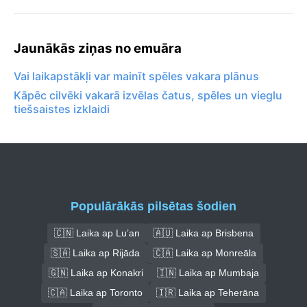
Jaunākās ziņas no emuāra
Vai laikapstākļi var mainīt spēles vakara plānus
Kāpēc cilvēki vakarā izvēlas čatus, spēles un vieglu
tiešsaistes izklaidi
Populārākās pilsētas šodien
🇨🇳 Laika ap Lu’an
🇦🇺 Laika ap Brisbena
🇸🇦 Laika ap Rijāda
🇨🇦 Laika ap Monreāla
🇬🇳 Laika ap Konakri
🇮🇳 Laika ap Mumbaja
🇨🇦 Laika ap Toronto
🇮🇷 Laika ap Teherāna