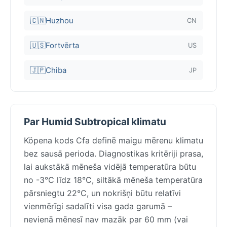
🇨🇳
Huzhou
CN
🇺🇸
Fortvērta
US
🇯🇵
Chiba
JP
Par Humid Subtropical klimatu
Köpena kods Cfa definē maigu mērenu klimatu
bez sausā perioda. Diagnostikas kritēriji prasa,
lai aukstākā mēneša vidējā temperatūra būtu
no -3°C līdz 18°C, siltākā mēneša temperatūra
pārsniegtu 22°C, un nokrišņi būtu relatīvi
vienmērīgi sadalīti visa gada garumā –
nevienā mēnesī nav mazāk par 60 mm (vai