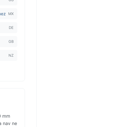
uez
MX
DE
GB
NZ
30 mm
a nav ne