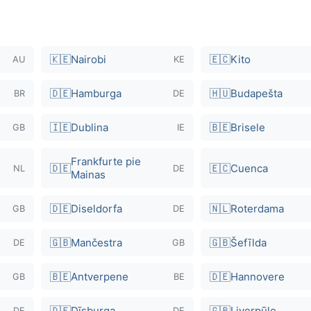
🇰🇪
Nairobi
🇪🇨
Kito
AU
KE
🇩🇪
Hamburga
🇭🇺
Budapešta
BR
DE
🇮🇪
Dublina
🇧🇪
Brisele
GB
IE
Frankfurte pie
🇩🇪
🇪🇨
Cuenca
NL
DE
Mainas
🇩🇪
Diseldorfa
🇳🇱
Roterdama
GB
DE
🇬🇧
Mančestra
🇬🇧
Šefīlda
DE
GB
🇧🇪
Antverpene
🇩🇪
Hannovere
GB
BE
🇩🇪
Dīsburga
🇬🇧
Liverpūle
DE
DE