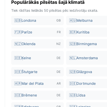
Populārākās pilsētas šajā klimatā
Tiek rādītas lielākās 50 pilsētas pēc iedzīvotāju skaita.
🇬🇧
Londona
🇦🇺
Melburna
GB
🇫🇷
Parīze
🇧🇷
Kuritiba
FR
🇳🇿
Oklenda
🇬🇧
Birmingema
NZ
🇩🇪
Ķelne
🇳🇱
Amsterdama
DE
🇩🇪
Štutgarte
🇬🇧
Glāzgova
DE
🇦🇷
Mar del Plata
🇩🇪
Dortmunde
AR
🇩🇪
Brēmene
🇬🇧
Līdsa
DE
🇬🇧
Edinburga
🇩🇪
Leipciga
GB