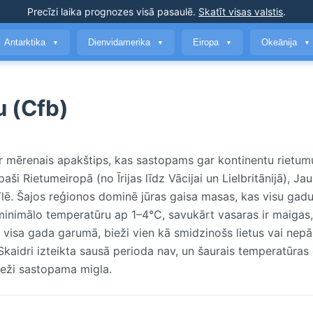
Precīzi laika prognozes
visā pasaulē
.
Skatīt visas valstis
.
Antarktika
Dienvidamerika
Eiropa
Okeānija
▼
▼
▼
▼
u (Cfb)
ir mērenais apakštips, kas sastopams gar kontinentu rietum
aši Rietumeiropā (no Īrijas līdz Vācijai un Lielbritānijā), Ja
īlē. Šajos reģionos dominē jūras gaisa masas, kas visu gad
minimālo temperatūru ap 1–4°C, savukārt vasaras ir maigas, 
i visa gada garumā, bieži vien kā smidzinošs lietus vai nepā
kaidri izteikta sausā perioda nav, un šaurais temperatūras
ieži sastopama migla.