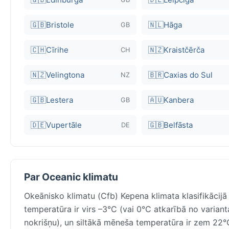
🇬🇧
Bristole
🇳🇱
Hāga
GB
🇨🇭
Cīrihe
🇳🇿
Kraistčērča
CH
🇳🇿
Velingtona
🇧🇷
Caxias do Sul
NZ
🇬🇧
Lestera
🇦🇺
Kanbera
GB
🇩🇪
Vupertāle
🇬🇧
Belfāsta
DE
Par Oceanic klimatu
Okeānisko klimatu (Cfb) Kepena klimata klasifikācij
temperatūra ir virs –3°C (vai 0°C atkarībā no varia
nokrišņu), un siltākā mēneša temperatūra ir zem 22°C