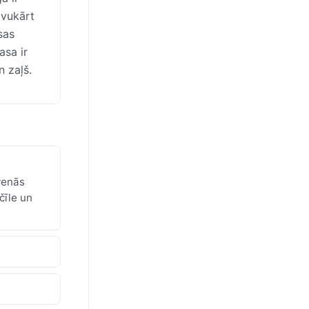
avukārt
sas
asa ir
n zaļš.
venās
čīle un