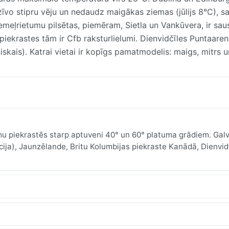
īvo stipru vēju un nedaudz maigākas ziemas (jūlijs 8°C), s
emeļrietumu pilsētas, piemēram, Sietla un Vankūvera, ir sau
piekrastes tām ir Cfb raksturlielumi. Dienvidčīles Puntaaren
skais). Katrai vietai ir kopīgs pamatmodelis: maigs, mitrs u
mu piekrastēs starp aptuveni 40° un 60° platuma grādiem. Gal
, Vācija), Jaunzēlande, Britu Kolumbijas piekraste Kanādā, Dienvid