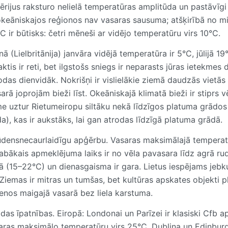
ērijus raksturo nelielā temperatūras amplitūda un pastāvīgi
 okeāniskajos reģionos nav vasaras sausuma; atšķirībā no mi
C ir būtisks: četri mēneši ar vidējo temperatūru virs 10°C.
 (Lielbritānija) janvāra vidējā temperatūra ir 5°C, jūlijā 19
tis ir reti, bet ilgstošs sniegs ir neparasts jūras ietekmes d
odas dienvidāk. Nokrišņi ir vislielākie ziemā daudzās vietās 
ā joprojām bieži līst. Okeāniskajā klimatā bieži ir stiprs v
me uztur Rietumeiropu siltāku nekā līdzīgos platuma grādos 
a), kas ir aukstāks, lai gan atrodas līdzīgā platuma grādā.
 ūdensnecaurlaidīgu apģērbu. Vasaras maksimālajā tempera
 Labākais apmeklējuma laiks ir no vēla pavasara līdz agrā r
ā (15–22°C) un dienasgaisma ir gara. Lietus iespējams jebk
 Ziemas ir mitras un tumšas, bet kultūras apskates objekti p
ienos maigajā vasarā bez liela karstuma.
s īpatnības. Eiropā: Londonai un Parīzei ir klasiski Cfb ap
saras maksimālo temperatūru virs 25°C. Dublina un Edinburg