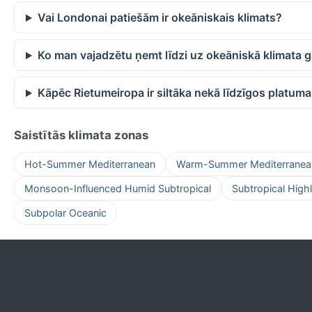
Vai Londonai patiešām ir okeāniskais klimats?
Ko man vajadzētu ņemt līdzi uz okeāniskā klimata 
Kāpēc Rietumeiropa ir siltāka nekā līdzīgos platum
Saistītās klimata zonas
Hot-Summer Mediterranean
Warm-Summer Mediterranea
Monsoon-Influenced Humid Subtropical
Subtropical High
Subpolar Oceanic