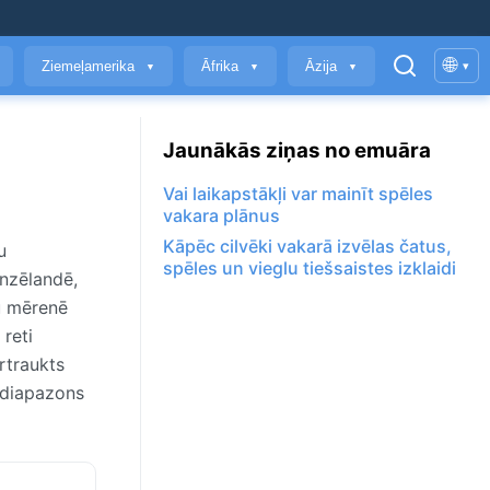
🌐
Ziemeļamerika
Āfrika
Āzija
▾
▼
▼
▼
Jaunākās ziņas no emuāra
Vai laikapstākļi var mainīt spēles
vakara plānus
Kāpēc cilvēki vakarā izvēlas čatus,
u
spēles un vieglu tiešsaistes izklaidi
unzēlandē,
u mērenē
reti
rtraukts
 diapazons