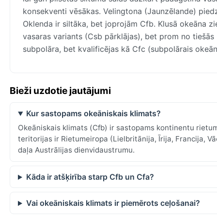
konsekventi vēsākas. Velingtona (Jaunzēlande) piedz
Oklenda ir siltāka, bet joprojām Cfb. Klusā okeāna zi
vasaras variants (Csb pārklājas), bet prom no tiešās 
subpolāra, bet kvalificējas kā Cfc (subpolārais okeāni
Bieži uzdotie jautājumi
Kur sastopams okeāniskais klimats?
Okeāniskais klimats (Cfb) ir sastopams kontinentu rietu
teritorijas ir Rietumeiropa (Lielbritānija, Īrija, Francija
daļa Austrālijas dienvidaustrumu.
Kāda ir atšķirība starp Cfb un Cfa?
Vai okeāniskais klimats ir piemērots ceļošanai?