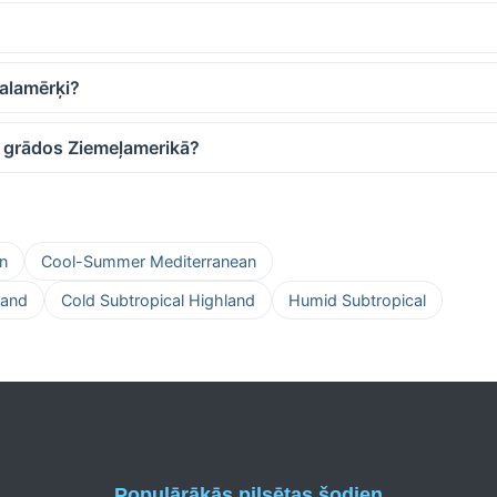
galamērķi?
a grādos Ziemeļamerikā?
n
Cool-Summer Mediterranean
land
Cold Subtropical Highland
Humid Subtropical
Populārākās pilsētas šodien