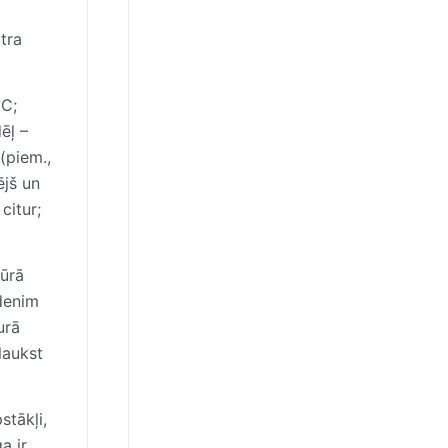
tra
°C;
ēļ –
(piem.,
ējš un
citur;
tūrā
udenim
urā
laukst
stākļi,
a ir