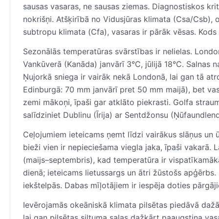
sausas vasaras, ne sausas ziemas. Diagnostiskos krit
nokrišņi. Atšķirībā no Vidusjūras klimata (Csa/Csb),
subtropu klimata (Cfa), vasaras ir pārāk vēsas. Kods 
Sezonālās temperatūras svārstības ir nelielas. Londonā
Vankūverā (Kanāda) janvārī 3°C, jūlijā 18°C. Salnas nak
Ņujorkā sniega ir vairāk nekā Londonā, lai gan tā atr
Edinburgā: 70 mm janvārī pret 50 mm maijā), bet vasar
zemi mākoņi, īpaši gar atklāto piekrasti. Golfa strau
salīdziniet Dublinu (Īrija) ar Sentdžonsu (Ņūfaundlend
Ceļojumiem ieteicams ņemt līdzi vairākus slāņus un
bieži vien ir nepieciešama viegla jaka, īpaši vakarā.
(maijs–septembris), kad temperatūra ir vispatīkamāk
dienā; ieteicams lietussargs un ātri žūstošs apģērbs.
iekštelpās. Dabas mīļotājiem ir iespēja doties pārgāj
Ievērojamās okeāniskā klimata pilsētas piedāvā dažāda
lai gan pilsētas siltuma salas dažkārt paaugstina va