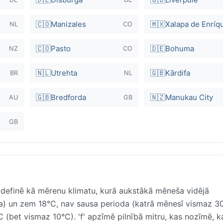
🇨🇴
Manizales
🇲🇽
Xalapa de Enríq
NL
CO
🇨🇴
Pasto
🇩🇪
Bohuma
NZ
CO
🇳🇱
Utrehta
🇬🇧
Kārdifa
BR
NL
🇬🇧
Bredforda
🇳🇿
Manukau City
AU
GB
GB
ā definē kā mērenu klimatu, kurā aukstākā mēneša vidējā
nta) un zem 18°C, nav sausa perioda (katrā mēnesī vismaz 
 (bet vismaz 10°C). 'f' apzīmē pilnībā mitru, kas nozīmē, k