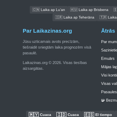
🇨🇳 Laika ap Lu’an
🇦🇺 Laika ap Brisbena
🇸
🇮🇷 Laika ap Teherāna
🇹🇷 Laika
Par Laikazinas.org
Ātrās 
Jūsu uzticamais avots precīzām,
Par mum
tiešraidē sniegtām laika prognozēm visā
Saziniet
pasaulē.
Emuārs
Laikazinas.org © 2026. Visas tiesības
Mājas la
aizsargātas.
Visi kont
Visas val
Pasaules 
🧩 Bezma
🇲🇾
🇮🇩
🇪🇸
Cuaca
Cuaca
El tiempo