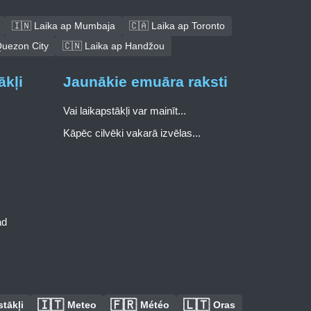
🇮🇳 Laika ap Mumbaja
🇨🇦 Laika ap Toronto
Quezon City
🇨🇳 Laika ap Handžou
ākļi
Jaunākie emuāra raksti
Vai laikapstākļi var mainīt...
Kāpēc cilvēki vakarā izvēlas...
ad
🇮🇹
🇫🇷
🇱🇹
tākļi
Meteo
Météo
Oras