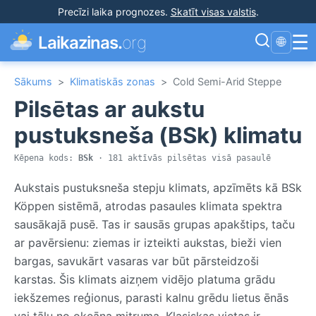
Precīzi laika prognozes
.
Skatīt visas valstis
.
☰
Laikazinas.
org
🌐
Sākums
>
Klimatiskās zonas
>
Cold Semi-Arid Steppe
Pilsētas ar aukstu
pustuksneša (BSk) klimatu
Kēpena kods:
BSk
· 181 aktīvās pilsētas visā pasaulē
Aukstais pustuksneša stepju klimats, apzīmēts kā BSk
Köppen sistēmā, atrodas pasaules klimata spektra
sausākajā pusē. Tas ir sausās grupas apakštips, taču
ar pavērsienu: ziemas ir izteikti aukstas, bieži vien
bargas, savukārt vasaras var būt pārsteidzoši
karstas. Šis klimats aizņem vidējo platuma grādu
iekšzemes reģionus, parasti kalnu grēdu lietus ēnās
vai tālu no okeāna mitruma. Klasiskas vietas ir