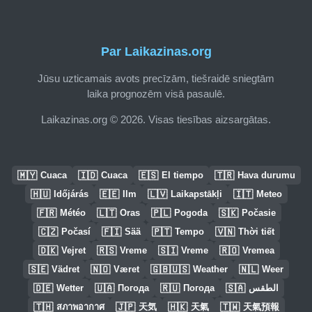
Par Laikazinas.org
Jūsu uzticamais avots precīzām, tiešraidē sniegtām
laika prognozēm visā pasaulē.
Laikazinas.org © 2026. Visas tiesības aizsargātas.
🇲🇾
🇮🇩
🇪🇸
🇹🇷
Cuaca
Cuaca
El tiempo
Hava durumu
🇭🇺
🇪🇪
🇱🇻
🇮🇹
Időjárás
Ilm
Laikapstākļi
Meteo
🇫🇷
🇱🇹
🇵🇱
🇸🇰
Météo
Oras
Pogoda
Počasie
🇨🇿
🇫🇮
🇵🇹
🇻🇳
Počasí
Sää
Tempo
Thời tiết
🇩🇰
🇷🇸
🇸🇮
🇷🇴
Vejret
Vreme
Vreme
Vremea
🇸🇪
🇳🇴
🇬🇧🇺🇸
🇳🇱
Vädret
Været
Weather
Weer
🇩🇪
🇺🇦
🇷🇺
🇸🇦
Wetter
Погода
Погода
الطقس
🇹🇭
🇯🇵
🇭🇰
🇹🇼
สภาพอากาศ
天気
天氣
天氣預報