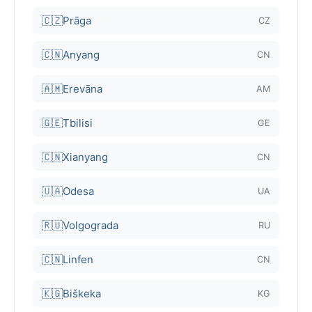
🇨🇿
Prāga
CZ
🇨🇳
Anyang
CN
🇦🇲
Erevāna
AM
🇬🇪
Tbilisi
GE
🇨🇳
Xianyang
CN
🇺🇦
Odesa
UA
🇷🇺
Volgograda
RU
🇨🇳
Linfen
CN
🇰🇬
Biškeka
KG