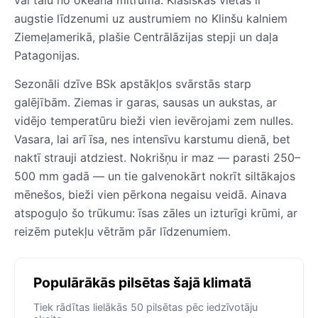
augstie līdzenumi uz austrumiem no Klinšu kalniem
Ziemeļamerikā, plašie Centrālāzijas stepji un daļa
Patagonijas.
Sezonāli dzīve BSk apstākļos svārstās starp
galējībām. Ziemas ir garas, sausas un aukstas, ar
vidējo temperatūru bieži vien ievērojami zem nulles.
Vasara, lai arī īsa, nes intensīvu karstumu dienā, bet
naktī strauji atdziest. Nokrišņu ir maz — parasti 250–
500 mm gadā — un tie galvenokārt nokrīt siltākajos
mēnešos, bieži vien pērkona negaisu veidā. Ainava
atspoguļo šo trūkumu: īsas zāles un izturīgi krūmi, ar
reizēm putekļu vētrām pār līdzenumiem.
Populārākās pilsētas šajā klimatā
Tiek rādītas lielākās 50 pilsētas pēc iedzīvotāju