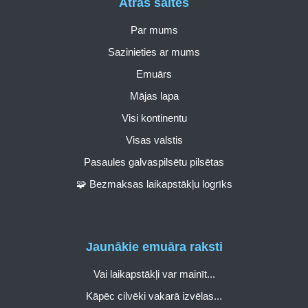
Ātrās saites
Par mums
Sazinieties ar mums
Emuārs
Mājas lapa
Visi kontinentu
Visas valstis
Pasaules galvaspilsētu pilsētas
🧩 Bezmaksas laikapstākļu logrīks
Jaunākie emuāra raksti
Vai laikapstākļi var mainīt...
Kāpēc cilvēki vakarā izvēlas...