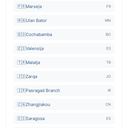
🇫🇷
Marseļa
FR
🇲🇳
Ulan Bator
MN
🇧🇴
Cochabamba
BO
🇪🇸
Valensija
ES
🇹🇷
Malatja
TR
🇯🇴
Zarqa
JO
🇮🇷
Pasragad Branch
IR
🇨🇳
Zhangjiakou
CN
🇪🇸
Saragosa
ES