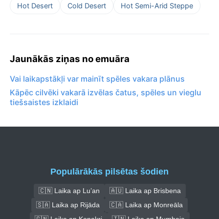
Hot Desert
Cold Desert
Hot Semi-Arid Steppe
Jaunākās ziņas no emuāra
Vai laikapstākļi var mainīt spēles vakara plānus
Kāpēc cilvēki vakarā izvēlas čatus, spēles un vieglu
tiešsaistes izklaidi
Populārākās pilsētas šodien
🇨🇳 Laika ap Lu’an
🇦🇺 Laika ap Brisbena
🇸🇦 Laika ap Rijāda
🇨🇦 Laika ap Monreāla