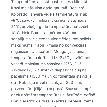
Temperatūras aukstā pustuksneša klimatā
krasi mainās visa gada garumā. Denverā,
Kolorādo, janvāra vidējā temperatūra ir ap
-9°C, savukārt jūlija maksimums sasniedz
31°C, ar vidējo gada temperatūru aptuveni
10°C. Nokrišņu — apmēram 400 mm —
sadalījums ir diezgan vienmērīgs, bet neliels
maksimums ir aprīlī–maijā no konvekcijas
negaisiem. Ulanbatorā, Mongolijā, ziemā
temperatūra nokrītas līdz -24°C janvārī, bet
vasarā maksimums sasniedz 17°C jūlijā —
<i>daudz</i> aukstāks diapazons augstā
pacēluma (1350 m) un kontinentālā stāvokļa
dēļ. Nokrišņu ir vēl mazāk, ap 260 mm,
galvenokārt jūlijā un augustā. Sausums kopā
ar ekstrēmām temperatūras svārstībām definē
BSk pieredzi: dzidras, skaidras debesis, zems