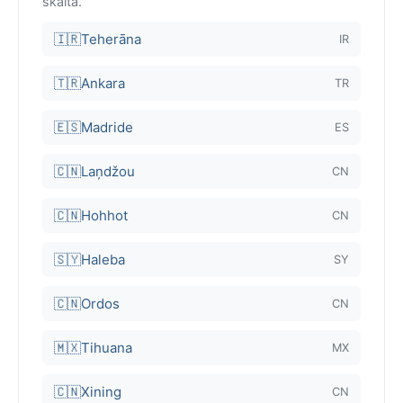
skaita.
🇮🇷
Teherāna
IR
🇹🇷
Ankara
TR
🇪🇸
Madride
ES
🇨🇳
Laņdžou
CN
🇨🇳
Hohhot
CN
🇸🇾
Haleba
SY
🇨🇳
Ordos
CN
🇲🇽
Tihuana
MX
🇨🇳
Xining
CN