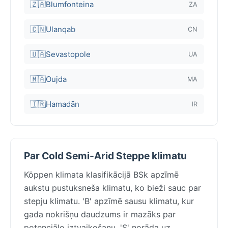
🇿🇦
Blumfonteina
ZA
🇨🇳
Ulanqab
CN
🇺🇦
Sevastopole
UA
🇲🇦
Oujda
MA
🇮🇷
Hamadān
IR
Par Cold Semi-Arid Steppe klimatu
Köppen klimata klasifikācijā BSk apzīmē
aukstu pustuksneša klimatu, ko bieži sauc par
stepju klimatu. 'B' apzīmē sausu klimatu, kur
gada nokrišņu daudzums ir mazāks par
potenciālo iztvaikošanu. 'S' norāda uz