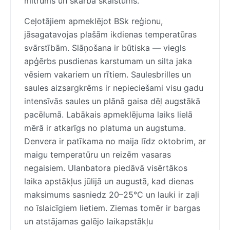
mitrums un skarba skaistums.
Ceļotājiem apmeklējot BSk reģionu,
jāsagatavojas plašām ikdienas temperatūras
svārstībām. Slāņošana ir būtiska — viegls
apģērbs pusdienas karstumam un silta jaka
vēsiem vakariem un rītiem. Saulesbrilles un
saules aizsargkrēms ir nepieciešami visu gadu
intensīvās saules un plānā gaisa dēļ augstākā
pacēlumā. Labākais apmeklējuma laiks lielā
mērā ir atkarīgs no platuma un augstuma.
Denvera ir patīkama no maija līdz oktobrim, ar
maigu temperatūru un reizēm vasaras
negaisiem. Ulanbatora piedāvā visērtākos
laika apstākļus jūlijā un augustā, kad dienas
maksimums sasniedz 20–25°C un lauki ir zaļi
no īslaicīgiem lietiem. Ziemas tomēr ir bargas
un atstājamas galējo laikapstākļu