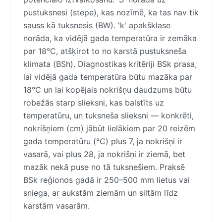
pustuksnesi (stepe), kas nozīmē, ka tas nav tik
sauss kā tuksnesis (BW). 'k' apakšklase
norāda, ka vidējā gada temperatūra ir zemāka
par 18°C, atšķirot to no karstā pustuksneša
klimata (BSh). Diagnostikas kritēriji BSk prasa,
lai vidējā gada temperatūra būtu mazāka par
18°C un lai kopējais nokrišņu daudzums būtu
robežās starp slieksni, kas balstīts uz
temperatūru, un tuksneša slieksni — konkrēti,
nokrišņiem (cm) jābūt lielākiem par 20 reizēm
gada temperatūru (°C) plus 7, ja nokrišņi ir
vasarā, vai plus 28, ja nokrišņi ir ziemā, bet
mazāk nekā puse no tā tuksnešiem. Praksē
BSk reģionos gadā ir 250–500 mm lietus vai
sniega, ar aukstām ziemām un siltām līdz
karstām vasarām.