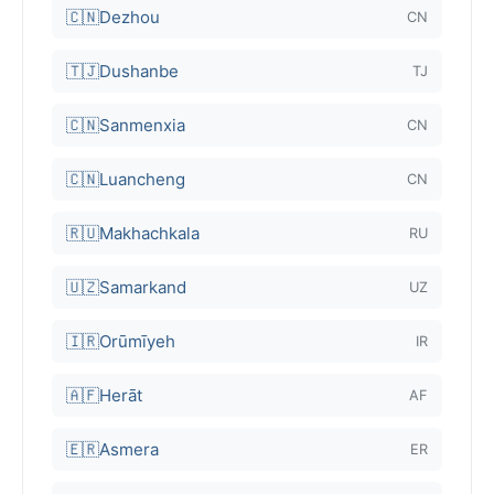
🇨🇳
Dezhou
CN
🇹🇯
Dushanbe
TJ
🇨🇳
Sanmenxia
CN
🇨🇳
Luancheng
CN
🇷🇺
Makhachkala
RU
🇺🇿
Samarkand
UZ
🇮🇷
Orūmīyeh
IR
🇦🇫
Herāt
AF
🇪🇷
Asmera
ER