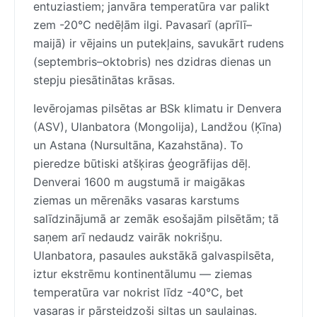
entuziastiem; janvāra temperatūra var palikt
zem -20°C nedēļām ilgi. Pavasarī (aprīlī–
maijā) ir vējains un putekļains, savukārt rudens
(septembris–oktobris) nes dzidras dienas un
stepju piesātinātas krāsas.
Ievērojamas pilsētas ar BSk klimatu ir Denvera
(ASV), Ulanbatora (Mongolija), Landžou (Ķīna)
un Astana (Nursultāna, Kazahstāna). To
pieredze būtiski atšķiras ģeogrāfijas dēļ.
Denverai 1600 m augstumā ir maigākas
ziemas un mērenāks vasaras karstums
salīdzinājumā ar zemāk esošajām pilsētām; tā
saņem arī nedaudz vairāk nokrišņu.
Ulanbatora, pasaules aukstākā galvaspilsēta,
iztur ekstrēmu kontinentālumu — ziemas
temperatūra var nokrist līdz -40°C, bet
vasaras ir pārsteidzoši siltas un saulainas.