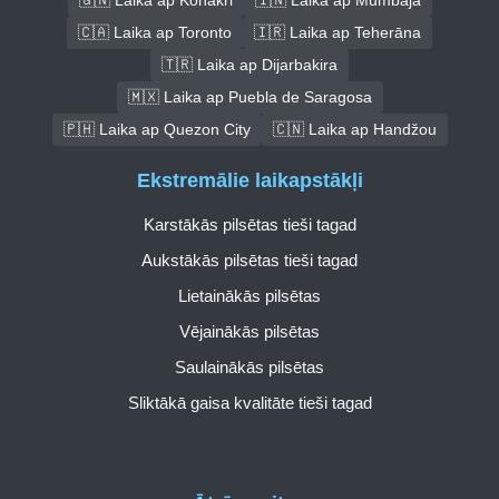
🇬🇳 Laika ap Konakri
🇮🇳 Laika ap Mumbaja
🇨🇦 Laika ap Toronto
🇮🇷 Laika ap Teherāna
🇹🇷 Laika ap Dijarbakira
🇲🇽 Laika ap Puebla de Saragosa
🇵🇭 Laika ap Quezon City
🇨🇳 Laika ap Handžou
Ekstremālie laikapstākļi
Karstākās pilsētas tieši tagad
Aukstākās pilsētas tieši tagad
Lietainākās pilsētas
Vējainākās pilsētas
Saulainākās pilsētas
Sliktākā gaisa kvalitāte tieši tagad