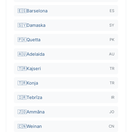
🇪🇸
Barselona
ES
🇸🇾
Damaska
SY
🇵🇰
Quetta
PK
🇦🇺
Adelaida
AU
🇹🇷
Kajseri
TR
🇹🇷
Konja
TR
🇮🇷
Tebrīza
IR
🇯🇴
Ammāna
JO
🇨🇳
Weinan
CN