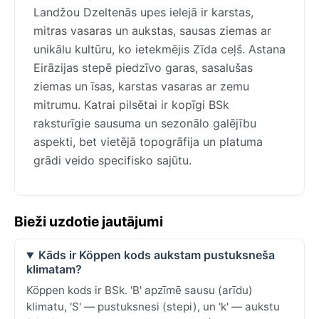
Landžou Dzeltenās upes ielejā ir karstas,
mitras vasaras un aukstas, sausas ziemas ar
unikālu kultūru, ko ietekmējis Zīda ceļš. Astana
Eirāzijas stepē piedzīvo garas, sasalušas
ziemas un īsas, karstas vasaras ar zemu
mitrumu. Katrai pilsētai ir kopīgi BSk
raksturīgie sausuma un sezonālo galējību
aspekti, bet vietējā topogrāfija un platuma
grādi veido specifisko sajūtu.
Bieži uzdotie jautājumi
Kāds ir Köppen kods aukstam pustuksneša
klimatam?
Köppen kods ir BSk. 'B' apzīmē sausu (arīdu)
klimatu, 'S' — pustuksnesi (stepi), un 'k' — aukstu