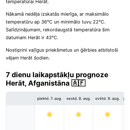
temperatūrai Herāt.
Nākamā nedēļa izskatās mierīga, ar maksimālo
temperatūru ap 36°C un minimālo tuvu 22°C.
Salīdzinājumam, rekordaugstā temperatūra šim
datumam Herāt ir 43°C.
Nostiprini vaļīgus priekšmetus un ģērbies atbilstoši
vējam Herāt šodien.
7 dienu laikapstākļu prognoze
Herāt, Afganistāna 🇦🇫
piektd. 7. aug.
sestd. 8. aug.
svētd. 9. aug.
pir