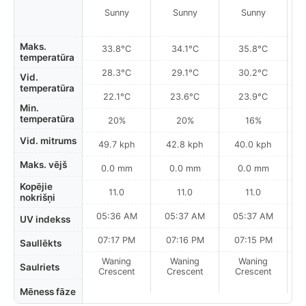
Sunny
Sunny
Sunny
Maks.
33.8°C
34.1°C
35.8°C
temperatūra
28.3°C
29.1°C
30.2°C
Vid.
temperatūra
22.1°C
23.6°C
23.9°C
Min.
temperatūra
20%
20%
16%
Vid. mitrums
49.7 kph
42.8 kph
40.0 kph
Maks. vējš
0.0 mm
0.0 mm
0.0 mm
Kopējie
11.0
11.0
11.0
nokrišņi
05:36 AM
05:37 AM
05:37 AM
0
UV indekss
07:17 PM
07:16 PM
07:15 PM
Saullēkts
Waning
Waning
Waning
N
Saulriets
Crescent
Crescent
Crescent
Mēness fāze