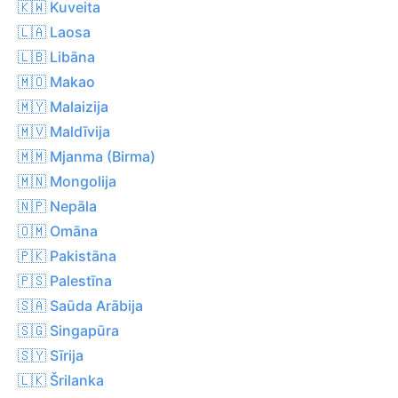
🇰🇼 Kuveita
🇱🇦 Laosa
🇱🇧 Libāna
🇲🇴 Makao
🇲🇾 Malaizija
🇲🇻 Maldīvija
🇲🇲 Mjanma (Birma)
🇲🇳 Mongolija
🇳🇵 Nepāla
🇴🇲 Omāna
🇵🇰 Pakistāna
🇵🇸 Palestīna
🇸🇦 Saūda Arābija
🇸🇬 Singapūra
🇸🇾 Sīrija
🇱🇰 Šrilanka