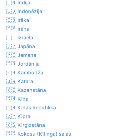
🇮🇳 Indija
🇮🇩 Indonēzija
🇮🇶 Irāka
🇮🇷 Irāna
🇮🇱 Izraēla
🇯🇵 Japāna
🇾🇪 Jemena
🇯🇴 Jordānija
🇰🇭 Kambodža
🇶🇦 Katara
🇰🇿 Kazahstāna
🇨🇳 Ķīna
🇹🇼 Ķīnas Republika
🇨🇾 Kipra
🇰🇬 Kirgizstāna
🇨🇨 Kokosu (Kīlinga) salas