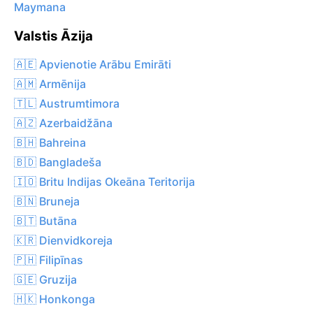
Maymana
Valstis Āzija
🇦🇪 Apvienotie Arābu Emirāti
🇦🇲 Armēnija
🇹🇱 Austrumtimora
🇦🇿 Azerbaidžāna
🇧🇭 Bahreina
🇧🇩 Bangladeša
🇮🇴 Britu Indijas Okeāna Teritorija
🇧🇳 Bruneja
🇧🇹 Butāna
🇰🇷 Dienvidkoreja
🇵🇭 Filipīnas
🇬🇪 Gruzija
🇭🇰 Honkonga