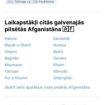
Vasarā karstums var būt nomācošs, bet ziemā
🇦🇺 Sidneja vs 🇻🇳 Hošimina
aukstums un rets sniegs. Pamanāma parādība ir
putekļu vētras, īpaši vasarā, kad no tuksneša pūš
stiprs vējš. Lai arī šeit nav musonu, reizēm no Irānas
Laikapstākļi citās galvenajās
puses ienāk siroko līdzīgas karstas un sausas vēsmas,
pilsētās Afganistāna 🇦🇫
kas paceļ putekļus, padarot redzamību īslaicīgi
miglainu.
Kabula
Kandahār
Mazār-e Sharīf
Kunduz
Ghazni
Balkh
Baghlān
Gardez
Maymana
Khulm
Taloqan
Bāmyān
Pul-e Khumrī
Shibirghān
Skatīt laika apstākļus visās pilsētās Afganistāna