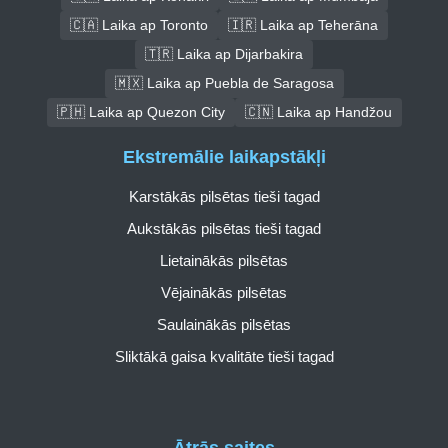
🇨🇦 Laika ap Toronto
🇮🇷 Laika ap Teherāna
🇹🇷 Laika ap Dijarbakira
🇲🇽 Laika ap Puebla de Saragosa
🇵🇭 Laika ap Quezon City
🇨🇳 Laika ap Handžou
Ekstremālie laikapstākļi
Karstākās pilsētas tieši tagad
Aukstākās pilsētas tieši tagad
Lietainākās pilsētas
Vējainākās pilsētas
Saulainākās pilsētas
Sliktākā gaisa kvalitāte tieši tagad
Ātrās saites