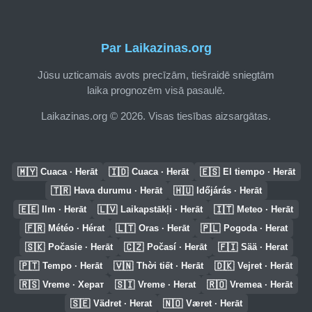
Par Laikazinas.org
Jūsu uzticamais avots precīzām, tiešraidē sniegtām
laika prognozēm visā pasaulē.
Laikazinas.org © 2026. Visas tiesības aizsargātas.
🇲🇾
🇮🇩
🇪🇸
Cuaca · Herāt
Cuaca · Herāt
El tiempo · Herāt
🇹🇷
🇭🇺
Hava durumu · Herāt
Időjárás · Herāt
🇪🇪
🇱🇻
🇮🇹
Ilm · Herāt
Laikapstākļi · Herāt
Meteo · Herāt
🇫🇷
🇱🇹
🇵🇱
Météo · Hérat
Oras · Herāt
Pogoda · Herat
🇸🇰
🇨🇿
🇫🇮
Počasie · Herāt
Počasí · Herāt
Sää · Herat
🇵🇹
🇻🇳
🇩🇰
Tempo · Herāt
Thời tiết · Herāt
Vejret · Herāt
🇷🇸
🇸🇮
🇷🇴
Vreme · Херат
Vreme · Herat
Vremea · Herāt
🇸🇪
🇳🇴
Vädret · Herat
Været · Herāt