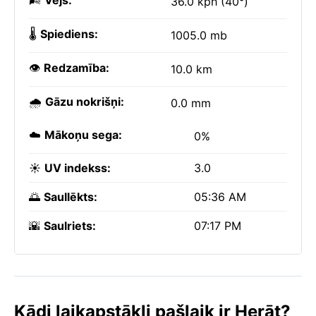
🌬️
Vējš:
36.0 kph (40°)
🌡️
Spiediens:
1005.0 mb
👁️
Redzamība:
10.0 km
🌧️
Gāzu nokrišņi:
0.0 mm
☁️
Mākoņu sega:
0%
☀️
UV indekss:
3.0
🌅
Saullēkts:
05:36 AM
🌇
Saulriets:
07:17 PM
Kādi laikapstākļi pašlaik ir Herāt?