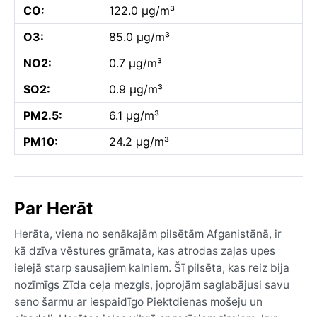
CO:
122.0 µg/m³
O3:
85.0 µg/m³
NO2:
0.7 µg/m³
SO2:
0.9 µg/m³
PM2.5:
6.1 µg/m³
PM10:
24.2 µg/m³
Par Herāt
Herāta, viena no senākajām pilsētām Afganistānā, ir
kā dzīva vēstures grāmata, kas atrodas zaļas upes
ielejā starp sausajiem kalniem. Šī pilsēta, kas reiz bija
nozīmīgs Zīda ceļa mezgls, joprojām saglabājusi savu
seno šarmu ar iespaidīgo Piektdienas mošeju un