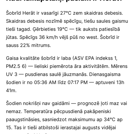
Šobrīd Herāt ir vasarīgi 27°C zem skaidras debesis.
Skaidras debesis nozīmē spēcīgu, tiešu saules gaismu
tieši tagad. Ģērbieties 19°C — tik auksts patiesībā
jūtas. Spēcīgs 36 km/h vējš pūš no west. Šobrīd ir
sauss 22% mitrums.
Gaisa kvalitāte šobrīd ir laba (ASV EPA indekss 1,
PM2.5 6) — lieliski piemērota āra aktivitātēm. Mērens
UV 3 — pusdienas saulē jāuzmanās. Dienasgaisma
šodien ir no 05:36 AM līdz 07:17 PM — aptuveni 13h
41m.
Šodien nokrišņi nav gaidāmi — prognozē ļoti maz vai
nemaz. Temperatūra pēcpusdienā pakāpeniski
paaugstināsies, sasniedzot maksimumu ap 34°C ap
15. Tas ir tieši atbilstoši ierastajai augusts vidējai