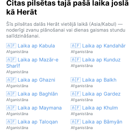
Citas pilsētas tajā pašā laika joslā
kā Herāt
Šīs pilsētas dalās Herāt vietējā laikā (Asia/Kabul) —
noderīgi zvanu plānošanai vai dienas gaismas stundu
salīdzināšanai.
🇦🇫 Laika ap Kabula
🇦🇫 Laika ap Kandahār
Afganistāna
Afganistāna
🇦🇫 Laika ap Mazār-e
🇦🇫 Laika ap Kunduz
Sharīf
Afganistāna
Afganistāna
🇦🇫 Laika ap Ghazni
🇦🇫 Laika ap Balkh
Afganistāna
Afganistāna
🇦🇫 Laika ap Baghlān
🇦🇫 Laika ap Gardez
Afganistāna
Afganistāna
🇦🇫 Laika ap Maymana
🇦🇫 Laika ap Khulm
Afganistāna
Afganistāna
🇦🇫 Laika ap Taloqan
🇦🇫 Laika ap Bāmyān
Afganistāna
Afganistāna