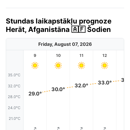
Stundas laikapstākļu prognoze
Herāt, Afganistāna 🇦🇫 Šodien
Friday, August 07, 2026
9
10
11
12
1
35.0°C
33.
33.0°
32.0°
32.0°C
30.0°
29.0°
28.0°C
24.0°C
21.0°C
↑
↑
↑
↑