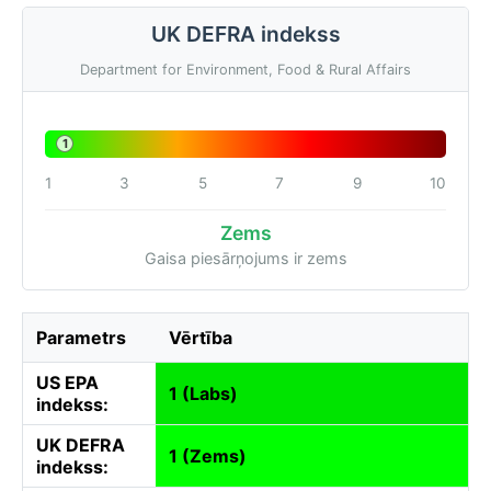
UK DEFRA indekss
Department for Environment, Food & Rural Affairs
1
1
3
5
7
9
10
Zems
Gaisa piesārņojums ir zems
Parametrs
Vērtība
US EPA
1 (Labs)
indekss:
UK DEFRA
1 (Zems)
indekss: