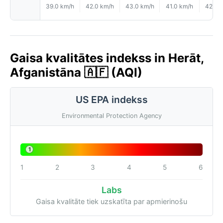
39.0 km/h
42.0 km/h
43.0 km/h
41.0 km/h
42.0 
Gaisa kvalitātes indekss in Herāt,
Afganistāna 🇦🇫 (AQI)
US EPA indekss
Environmental Protection Agency
1
1
2
3
4
5
6
Labs
Gaisa kvalitāte tiek uzskatīta par apmierinošu