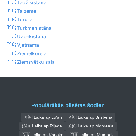
🇹🇯 Tadžikistāna
🇹🇭 Taizeme
🇹🇷 Turcija
🇹🇲 Turkmenistāna
🇺🇿 Uzbekistāna
🇻🇳 Vjetnama
🇰🇵 Ziemeļkoreja
🇨🇽 Ziemsvētku sala
Populārākās pilsētas šodien
🇨🇳 Laika ap Lu’an
🇦🇺 Laika ap Brisbena
🇸🇦 Laika ap Rijāda
🇨🇦 Laika ap Monreāla
🇬🇳 Laika ap Konakri
🇮🇳 Laika ap Mumbaja