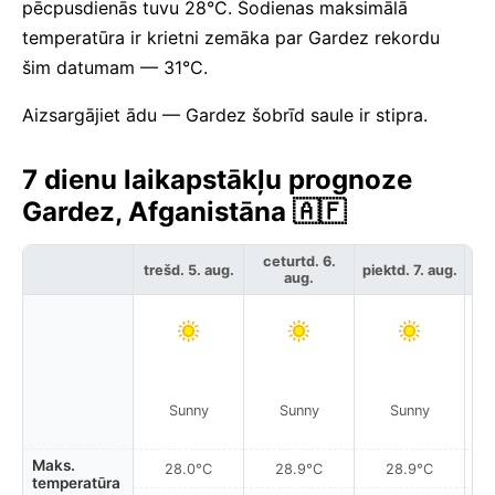
pēcpusdienās tuvu 28°C. Šodienas maksimālā
temperatūra ir krietni zemāka par Gardez rekordu
šim datumam — 31°C.
Aizsargājiet ādu — Gardez šobrīd saule ir stipra.
7 dienu laikapstākļu prognoze
Gardez, Afganistāna 🇦🇫
ceturtd. 6.
trešd. 5. aug.
piektd. 7. aug.
ses
aug.
Sunny
Sunny
Sunny
Maks.
28.0°C
28.9°C
28.9°C
temperatūra