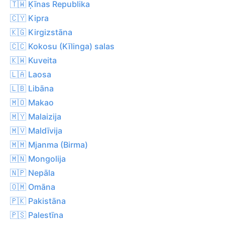
🇹🇼 Ķīnas Republika
🇨🇾 Kipra
🇰🇬 Kirgizstāna
🇨🇨 Kokosu (Kīlinga) salas
🇰🇼 Kuveita
🇱🇦 Laosa
🇱🇧 Libāna
🇲🇴 Makao
🇲🇾 Malaizija
🇲🇻 Maldīvija
🇲🇲 Mjanma (Birma)
🇲🇳 Mongolija
🇳🇵 Nepāla
🇴🇲 Omāna
🇵🇰 Pakistāna
🇵🇸 Palestīna