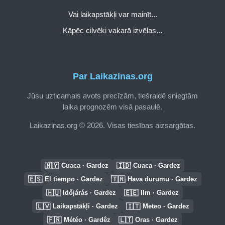
Vai laikapstākļi var mainīt...
Kāpēc cilvēki vakarā izvēlas...
Par Laikazinas.org
Jūsu uzticamais avots precīzām, tiešraidē sniegtām
laika prognozēm visā pasaulē.
Laikazinas.org © 2026. Visas tiesības aizsargātas.
🇲🇾
🇮🇩
Cuaca · Gardez
Cuaca · Gardez
🇪🇸
🇹🇷
El tiempo · Gardez
Hava durumu · Gardez
🇭🇺
🇪🇪
Időjárás · Gardez
Ilm · Gardez
🇱🇻
🇮🇹
Laikapstākļi · Gardez
Meteo · Gardez
🇫🇷
🇱🇹
Météo · Gardêz
Oras · Gardez