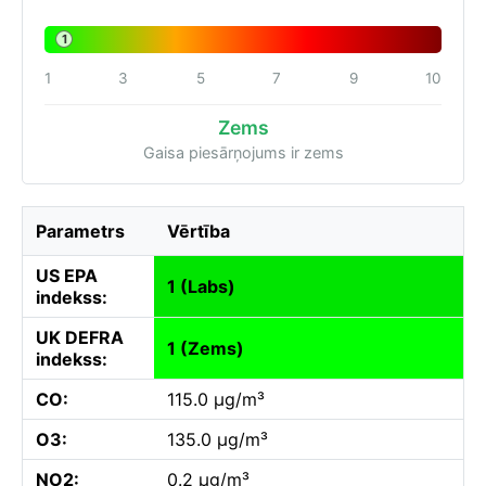
1
1
3
5
7
9
10
Zems
Gaisa piesārņojums ir zems
Parametrs
Vērtība
US EPA
1 (Labs)
indekss:
UK DEFRA
1 (Zems)
indekss:
CO:
115.0 µg/m³
O3:
135.0 µg/m³
NO2:
0.2 µg/m³