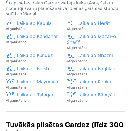
Šīs pilsētas dalās Gardez vietējā laikā (Asia/Kabul) —
noderīgi zvanu plānošanai vai dienas gaismas stundu
salīdzināšanai.
🇦🇫 Laika ap Kabula
🇦🇫 Laika ap Herāt
Afganistāna
Afganistāna
🇦🇫 Laika ap Kandahār
🇦🇫 Laika ap Mazār-e
Sharīf
Afganistāna
Afganistāna
🇦🇫 Laika ap Kunduz
🇦🇫 Laika ap Ghazni
Afganistāna
Afganistāna
🇦🇫 Laika ap Balkh
🇦🇫 Laika ap Baghlān
Afganistāna
Afganistāna
🇦🇫 Laika ap Maymana
🇦🇫 Laika ap Khulm
Afganistāna
Afganistāna
🇦🇫 Laika ap Taloqan
🇦🇫 Laika ap Bāmyān
Afganistāna
Afganistāna
Tuvākās pilsētas Gardez (līdz 300