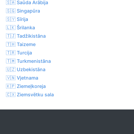
🇸🇦 Saūda Arābija
🇸🇬 Singapūra
🇸🇾 Sīrija
🇱🇰 Šrilanka
🇹🇯 Tadžikistāna
🇹🇭 Taizeme
🇹🇷 Turcija
🇹🇲 Turkmenistāna
🇺🇿 Uzbekistāna
🇻🇳 Vjetnama
🇰🇵 Ziemeļkoreja
🇨🇽 Ziemsvētku sala