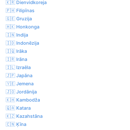
🇰🇷 Dienvidkoreja
🇵🇭 Filipīnas
🇬🇪 Gruzija
🇭🇰 Honkonga
🇮🇳 Indija
🇮🇩 Indonēzija
🇮🇶 Irāka
🇮🇷 Irāna
🇮🇱 Izraēla
🇯🇵 Japāna
🇾🇪 Jemena
🇯🇴 Jordānija
🇰🇭 Kambodža
🇶🇦 Katara
🇰🇿 Kazahstāna
🇨🇳 Ķīna