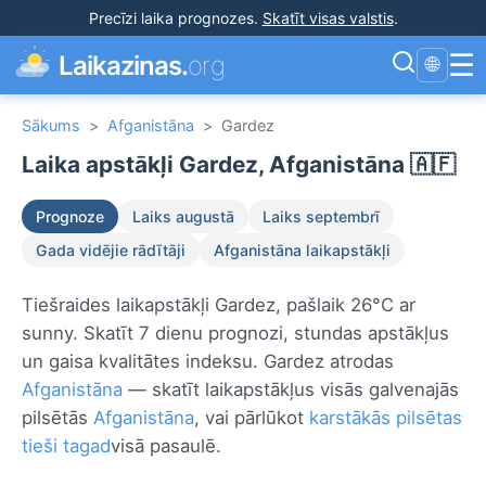
Precīzi laika prognozes
.
Skatīt visas valstis
.
☰
Laikazinas.
org
🌐
Sākums
>
Afganistāna
>
Gardez
Laika apstākļi Gardez, Afganistāna 🇦🇫
Prognoze
Laiks augustā
Laiks septembrī
Gada vidējie rādītāji
Afganistāna laikapstākļi
Tiešraides laikapstākļi Gardez, pašlaik 26°C ar
sunny. Skatīt 7 dienu prognozi, stundas apstākļus
un gaisa kvalitātes indeksu. Gardez atrodas
Afganistāna
— skatīt laikapstākļus visās galvenajās
pilsētās
Afganistāna
, vai pārlūkot
karstākās pilsētas
tieši tagad
visā pasaulē.