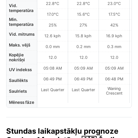
22.8°C
22.8°C
23.0°C
Vid.
temperatūra
17.0°C
15.6°C
17.5°C
Min.
temperatūra
25%
27%
42%
Vid. mitrums
12.6 kph
15.8 kph
16.9 kph
Maks. vējš
0.0 mm
0.2 mm
0.3 mm
Kopējie
12.0
12.0
12.0
nokrišņi
05:08 AM
05:09 AM
05:09 AM
UV indekss
06:49 PM
06:49 PM
06:48 PM
Saullēkts
Waning
Last Quarter
Last Quarter
Saulriets
Crescent
Mēness fāze
Stundas laikapstākļu prognoze