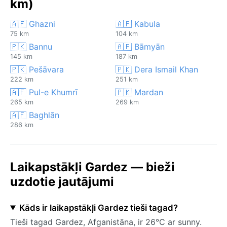
km)
🇦🇫 Ghazni
🇦🇫 Kabula
75 km
104 km
🇵🇰 Bannu
🇦🇫 Bāmyān
145 km
187 km
🇵🇰 Pešāvara
🇵🇰 Dera Ismail Khan
222 km
251 km
🇦🇫 Pul-e Khumrī
🇵🇰 Mardan
265 km
269 km
🇦🇫 Baghlān
286 km
Laikapstākļi Gardez — bieži
uzdotie jautājumi
Kāds ir laikapstākļi Gardez tieši tagad?
Tieši tagad Gardez, Afganistāna, ir 26°C ar sunny.