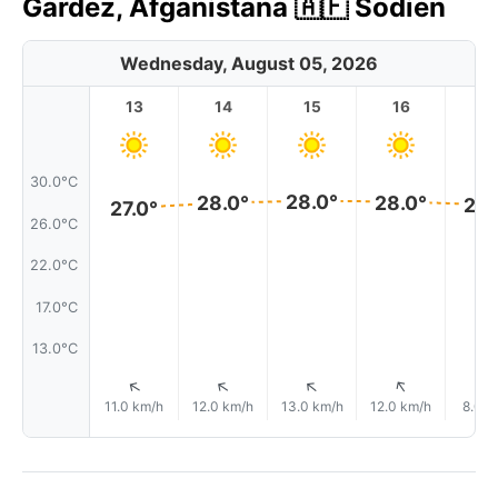
Gardez, Afganistāna 🇦🇫 Šodien
Wednesday, August 05, 2026
13
14
15
16
17
30.0°C
28.0°
28.0°
28.0°
28.
27.0°
26.0°C
22.0°C
17.0°C
13.0°C
↑
↑
↑
↑
↑
11.0 km/h
12.0 km/h
13.0 km/h
12.0 km/h
8.0 k