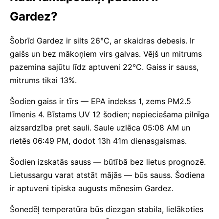
Gardez?
Šobrīd Gardez ir silts 26°C, ar skaidras debesis. Ir
gaišs un bez mākoņiem virs galvas. Vējš un mitrums
pazemina sajūtu līdz aptuveni 22°C. Gaiss ir sauss,
mitrums tikai 13%.
Šodien gaiss ir tīrs — EPA indekss 1, zems PM2.5
līmenis 4. Bīstams UV 12 šodien; nepieciešama pilnīga
aizsardzība pret sauli. Saule uzlēca 05:08 AM un
rietēs 06:49 PM, dodot 13h 41m dienasgaismas.
Šodien izskatās sauss — būtībā bez lietus prognozē.
Lietussargu varat atstāt mājās — būs sauss. Šodiena
ir aptuveni tipiska augusts mēnesim Gardez.
Šonedēļ temperatūra būs diezgan stabila, lielākoties