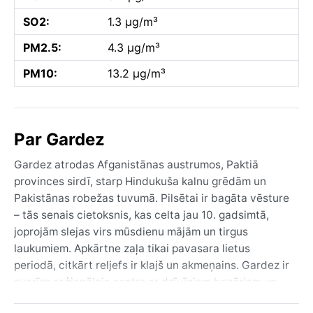
SO2:
1.3 µg/m³
PM2.5:
4.3 µg/m³
PM10:
13.2 µg/m³
Par Gardez
Gardez atrodas Afganistānas austrumos, Paktiā
provinces sirdī, starp Hindukuša kalnu grēdām un
Pakistānas robežas tuvumā. Pilsētai ir bagāta vēsture
– tās senais cietoksnis, kas celta jau 10. gadsimtā,
joprojām slejas virs mūsdienu mājām un tirgus
laukumiem. Apkārtne zaļa tikai pavasara lietus
periodā, citkārt reljefs ir klajš un akmeņains. Gardez ir
svarīgs reģionālais centrs ar dzīvīgiem bazāriem un
tradicionālu afgāņu viesmīlību. Pilsētu apņem kalni,