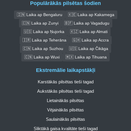
Populārākās pilsētas šodien
🇮🇳 Laika ap Bengaluru
🇰🇪 Laika ap Kakamega
🇨🇳 Laika ap Zunyi
🇧🇫 Laika ap Vagadugu
🇺🇸 Laika ap Ņujorka
🇰🇿 Laika ap Almati
🇮🇷 Laika ap Teherāna
🇬🇭 Laika ap Accra
🇨🇳 Laika ap Suzhou
🇺🇸 Laika ap Čikāga
🇨🇳 Laika ap Wuxi
🇲🇽 Laika ap Tihuana
Ekstremālie laikapstākļi
Karstākās pilsētas tieši tagad
Aukstākās pilsētas tieši tagad
Lietainākās pilsētas
Vējainākās pilsētas
Saulainākās pilsētas
Sliktākā gaisa kvalitāte tieši tagad