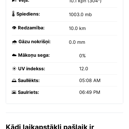
🌬️
Vējš:
10.1 kph (304°)
🌡️
Spiediens:
1003.0 mb
👁️
Redzamība:
10.0 km
🌧️
Gāzu nokrišņi:
0.0 mm
☁️
Mākoņu sega:
0%
☀️
UV indekss:
12.0
🌅
Saullēkts:
05:08 AM
🌇
Saulriets:
06:49 PM
Kādi laikapstākļi pašlaik ir