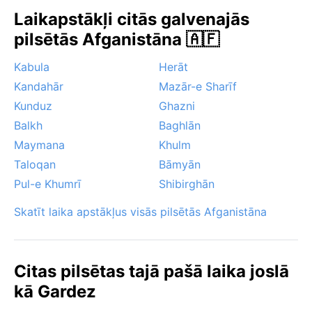
pastāvīgi spīdoša saule un sausums rada spēcīgu
Laikapstākļi citās galvenajās
putekļu un smilšu slāni – tipisku pustuksneša ainavu.
pilsētās Afganistāna 🇦🇫
No izteiktām dabas parādībām šeit nav musonu vai
siroko vēju, toties pēkšņi pērkona negaisi ar īsām
Kabula
Herāt
lietusgāzēm var pārsteigt kalnu ielejās.
Kandahār
Mazār-e Sharīf
Kunduz
Ghazni
Balkh
Baghlān
Maymana
Khulm
Taloqan
Bāmyān
Pul-e Khumrī
Shibirghān
Skatīt laika apstākļus visās pilsētās Afganistāna
Citas pilsētas tajā pašā laika joslā
kā Gardez