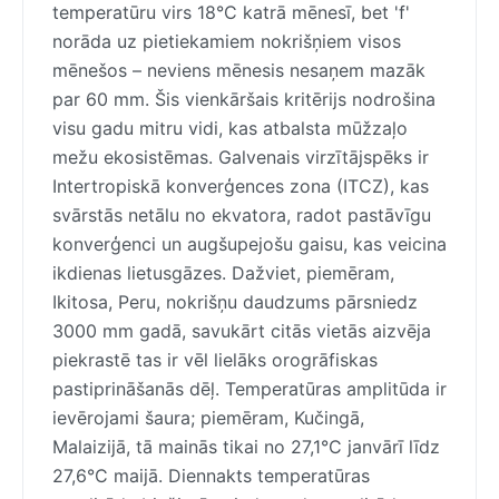
temperatūru virs 18°C katrā mēnesī, bet 'f'
norāda uz pietiekamiem nokrišņiem visos
mēnešos – neviens mēnesis nesaņem mazāk
par 60 mm. Šis vienkāršais kritērijs nodrošina
visu gadu mitru vidi, kas atbalsta mūžzaļo
mežu ekosistēmas. Galvenais virzītājspēks ir
Intertropiskā konverģences zona (ITCZ), kas
svārstās netālu no ekvatora, radot pastāvīgu
konverģenci un augšupejošu gaisu, kas veicina
ikdienas lietusgāzes. Dažviet, piemēram,
Ikitosa, Peru, nokrišņu daudzums pārsniedz
3000 mm gadā, savukārt citās vietās aizvēja
piekrastē tas ir vēl lielāks orogrāfiskas
pastiprināšanās dēļ. Temperatūras amplitūda ir
ievērojami šaura; piemēram, Kučingā,
Malaizijā, tā mainās tikai no 27,1°C janvārī līdz
27,6°C maijā. Diennakts temperatūras