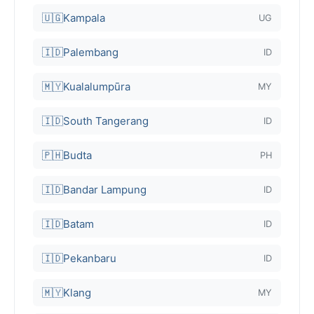
🇺🇬
Kampala
UG
🇮🇩
Palembang
ID
🇲🇾
Kualalumpūra
MY
🇮🇩
South Tangerang
ID
🇵🇭
Budta
PH
🇮🇩
Bandar Lampung
ID
🇮🇩
Batam
ID
🇮🇩
Pekanbaru
ID
🇲🇾
Klang
MY