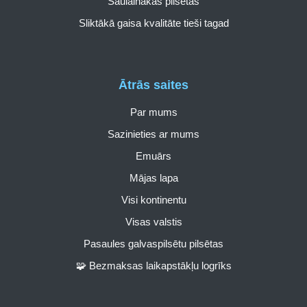
Saulainākās pilsētas
Sliktākā gaisa kvalitāte tieši tagad
Ātrās saites
Par mums
Sazinieties ar mums
Emuārs
Mājas lapa
Visi kontinentu
Visas valstis
Pasaules galvaspilsētu pilsētas
🧩 Bezmaksas laikapstākļu logrīks