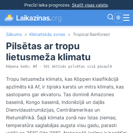
Precīzi laika prognozes
.
Skatīt visas valstis
.
☰
Laikazinas.
org
🌐
Sākums
>
Klimatiskās zonas
>
Tropical Rainforest
Pilsētas ar tropu
lietusmeža klimatu
Kēpena kods:
Af
· 501 aktīvās pilsētas visā pasaulē
Tropu lietusmeža klimats, kas Köppen klasifikācijā
apzīmēts kā Af, ir tipisks karsts un mitrs klimats, kas
sastopams gar ekvatoru. Tas dominē Amazones
baseinā, Kongo baseinā, Indonēzijā un daļās
Dienvidaustrumāzijas, Centrālamerikas un
Rietumāfrikā. Šajā klimata zonā nav īstas ziemas;
temperatūra saglabājas augsta visu gadu, parasti
vidēji no 25°C līdz 28°C. Noteicošā iezīme ir bagātīgi