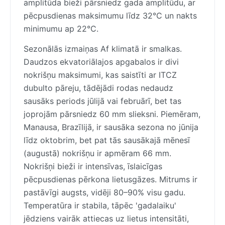
amplitūda bieži pārsniedz gada amplitūdu, ar
pēcpusdienas maksimumu līdz 32°C un nakts
minimumu ap 22°C.
Sezonālās izmaiņas Af klimatā ir smalkas.
Daudzos ekvatoriālajos apgabalos ir divi
nokrišņu maksimumi, kas saistīti ar ITCZ
dubulto pāreju, tādējādi rodas nedaudz
sausāks periods jūlijā vai februārī, bet tas
joprojām pārsniedz 60 mm slieksni. Piemēram,
Manausa, Brazīlijā, ir sausāka sezona no jūnija
līdz oktobrim, bet pat tās sausākajā mēnesī
(augustā) nokrišņu ir apmēram 66 mm.
Nokrišņi bieži ir intensīvas, īslaicīgas
pēcpusdienas pērkona lietusgāzes. Mitrums ir
pastāvīgi augsts, vidēji 80–90% visu gadu.
Temperatūra ir stabila, tāpēc 'gadalaiku'
jēdziens vairāk attiecas uz lietus intensitāti,