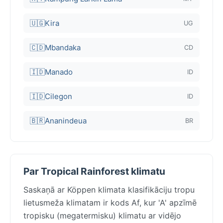
🇺🇬
Kira
UG
🇨🇩
Mbandaka
CD
🇮🇩
Manado
ID
🇮🇩
Cilegon
ID
🇧🇷
Ananindeua
BR
Par Tropical Rainforest klimatu
Saskaņā ar Köppen klimata klasifikāciju tropu
lietusmeža klimatam ir kods Af, kur 'A' apzīmē
tropisku (megatermisku) klimatu ar vidējo