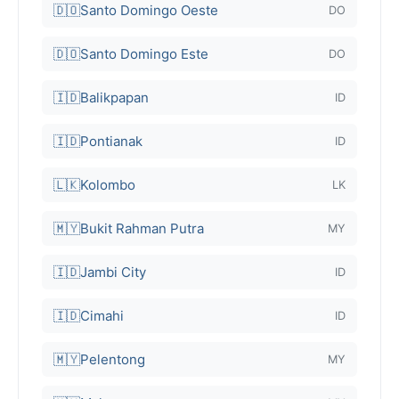
🇩🇴
Santo Domingo Oeste
DO
🇩🇴
Santo Domingo Este
DO
🇮🇩
Balikpapan
ID
🇮🇩
Pontianak
ID
🇱🇰
Kolombo
LK
🇲🇾
Bukit Rahman Putra
MY
🇮🇩
Jambi City
ID
🇮🇩
Cimahi
ID
🇲🇾
Pelentong
MY