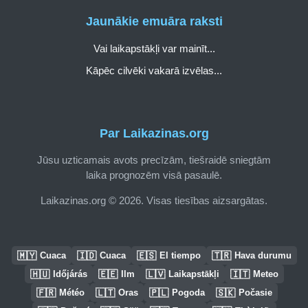
Jaunākie emuāra raksti
Vai laikapstākļi var mainīt...
Kāpēc cilvēki vakarā izvēlas...
Par Laikazinas.org
Jūsu uzticamais avots precīzām, tiešraidē sniegtām
laika prognozēm visā pasaulē.
Laikazinas.org © 2026. Visas tiesības aizsargātas.
🇲🇾
🇮🇩
🇪🇸
🇹🇷
Cuaca
Cuaca
El tiempo
Hava durumu
🇭🇺
🇪🇪
🇱🇻
🇮🇹
Időjárás
Ilm
Laikapstākļi
Meteo
🇫🇷
🇱🇹
🇵🇱
🇸🇰
Météo
Oras
Pogoda
Počasie