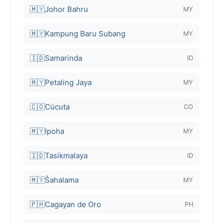
🇲🇾
Johor Bahru
MY
🇲🇾
Kampung Baru Subang
MY
🇮🇩
Samarinda
ID
🇲🇾
Petaling Jaya
MY
🇨🇴
Cúcuta
CO
🇲🇾
Ipoha
MY
🇮🇩
Tasikmalaya
ID
🇲🇾
Šahalama
MY
🇵🇭
Cagayan de Oro
PH