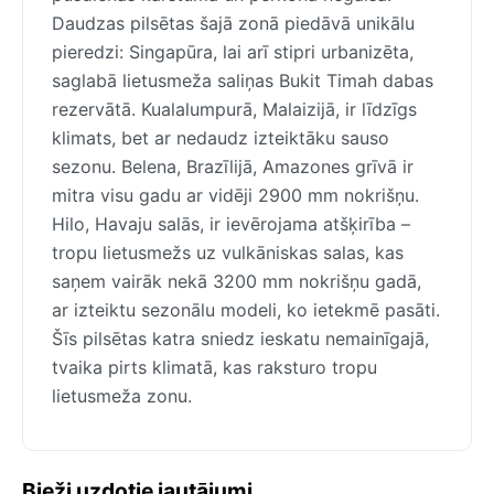
Daudzas pilsētas šajā zonā piedāvā unikālu
pieredzi: Singapūra, lai arī stipri urbanizēta,
saglabā lietusmeža saliņas Bukit Timah dabas
rezervātā. Kualalumpurā, Malaizijā, ir līdzīgs
klimats, bet ar nedaudz izteiktāku sauso
sezonu. Belena, Brazīlijā, Amazones grīvā ir
mitra visu gadu ar vidēji 2900 mm nokrišņu.
Hilo, Havaju salās, ir ievērojama atšķirība –
tropu lietusmežs uz vulkāniskas salas, kas
saņem vairāk nekā 3200 mm nokrišņu gadā,
ar izteiktu sezonālu modeli, ko ietekmē pasāti.
Šīs pilsētas katra sniedz ieskatu nemainīgajā,
tvaika pirts klimatā, kas raksturo tropu
lietusmeža zonu.
Bieži uzdotie jautājumi