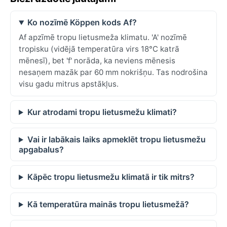
Ko nozīmē Köppen kods Af?
Af apzīmē tropu lietusmeža klimatu. 'A' nozīmē
tropisku (vidējā temperatūra virs 18°C katrā
mēnesī), bet 'f' norāda, ka neviens mēnesis
nesaņem mazāk par 60 mm nokrišņu. Tas nodrošina
visu gadu mitrus apstākļus.
Kur atrodami tropu lietusmežu klimati?
Vai ir labākais laiks apmeklēt tropu lietusmežu
apgabalus?
Kāpēc tropu lietusmežu klimatā ir tik mitrs?
Kā temperatūra mainās tropu lietusmežā?