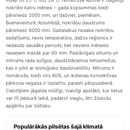
nokrišņi katru mēnesi – gada kopsummas bieži
pārsniedz 2000 mm, un dažviet, piemēram,
Buenaventurā, Kolumbijā, nokrišņu daudzums
pārsniedz 8000 mm. Gadalaikus nosaka nokrišņu
sadalījums, nevis temperatūra, dažos reģionos ir
nedaudz sausāks periods, bet neviens mēnesis
nesaņem mazāk par 60 mm. Pastāvīgais siltums un
mitrums rada sulīgus, daudzslāņainus lietusmežus,
kas ir pilni ar bioloģisko daudzveidību. Mitrums ir
nomācošs, bieži virs 80%, un ikdienas konvektīvas
pērkona negaiss ir izplatīts, parasti pēcpusdienā.
Ceļotājiem jāgaida mūžīgi, tvaicīgi apstākļi, kur lietus
var līt jebkurā laikā, padarot vieglu, ātri žūstošu
apģērbu par būtisku.
Populārākās pilsētas šajā klimatā