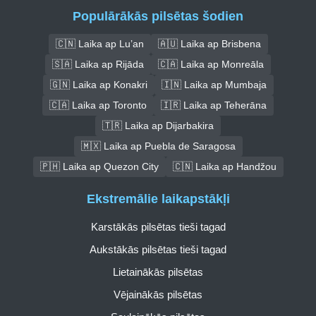
Populārākās pilsētas šodien
🇨🇳 Laika ap Lu’an
🇦🇺 Laika ap Brisbena
🇸🇦 Laika ap Rijāda
🇨🇦 Laika ap Monreāla
🇬🇳 Laika ap Konakri
🇮🇳 Laika ap Mumbaja
🇨🇦 Laika ap Toronto
🇮🇷 Laika ap Teherāna
🇹🇷 Laika ap Dijarbakira
🇲🇽 Laika ap Puebla de Saragosa
🇵🇭 Laika ap Quezon City
🇨🇳 Laika ap Handžou
Ekstremālie laikapstākļi
Karstākās pilsētas tieši tagad
Aukstākās pilsētas tieši tagad
Lietainākās pilsētas
Vējainākās pilsētas