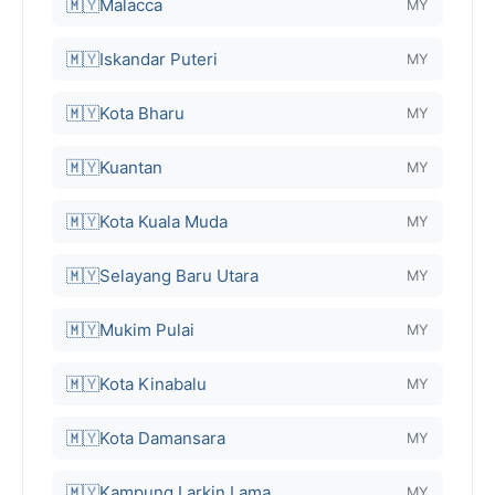
🇲🇾
Malacca
MY
🇲🇾
Iskandar Puteri
MY
🇲🇾
Kota Bharu
MY
🇲🇾
Kuantan
MY
🇲🇾
Kota Kuala Muda
MY
🇲🇾
Selayang Baru Utara
MY
🇲🇾
Mukim Pulai
MY
🇲🇾
Kota Kinabalu
MY
🇲🇾
Kota Damansara
MY
🇲🇾
Kampung Larkin Lama
MY