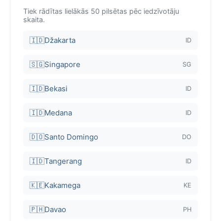
Tiek rādītas lielākās 50 pilsētas pēc iedzīvotāju
skaita.
🇮🇩
Džakarta
ID
🇸🇬
Singapore
SG
🇮🇩
Bekasi
ID
🇮🇩
Medana
ID
🇩🇴
Santo Domingo
DO
🇮🇩
Tangerang
ID
🇰🇪
Kakamega
KE
🇵🇭
Davao
PH