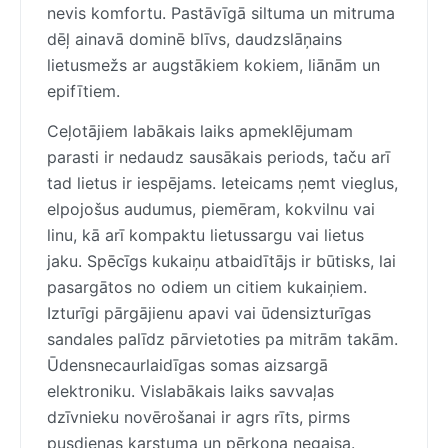
nevis komfortu. Pastāvīgā siltuma un mitruma
dēļ ainavā dominē blīvs, daudzslāņains
lietusmežs ar augstākiem kokiem, liānām un
epifītiem.
Ceļotājiem labākais laiks apmeklējumam
parasti ir nedaudz sausākais periods, taču arī
tad lietus ir iespējams. Ieteicams ņemt vieglus,
elpojošus audumus, piemēram, kokvilnu vai
linu, kā arī kompaktu lietussargu vai lietus
jaku. Spēcīgs kukaiņu atbaidītājs ir būtisks, lai
pasargātos no odiem un citiem kukaiņiem.
Izturīgi pārgājienu apavi vai ūdensizturīgas
sandales palīdz pārvietoties pa mitrām takām.
Ūdensnecaurlaidīgas somas aizsargā
elektroniku. Vislabākais laiks savvaļas
dzīvnieku novērošanai ir agrs rīts, pirms
pusdienas karstuma un pērkona negaisa.