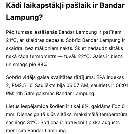
Kādi laikapstākļi pašlaik ir Bandar
Lampung?
Pēc tumsas iestāšanās Bandar Lampung ir patīkami
21°C, ar skaidras debesis. Šobrīd Bandar Lampung ir
skaidra, bez mākoņiem nakts. Šķiet nedaudz siltāks
nekā rāda termometrs — tuvāk 22°C. Gaiss ir biezs
un smags pie 88%.
Šobrīd vidējs gaisa kvalitātes rādījums: EPA indekss
2, PM2.5 16. Saullēkts bija 06:07 AM, saulriets ir 06:01
PM: 11h 54m gaismas Bandar Lampung.
Lietus iespējamība šodien ir tikai 8%, gaidāms līdz 0
mm. Dienas gaitā kļūs siltāks, maksimālā temperatūra
sasniegs 31°C. Šodiena ir aptuveni tipiska augusts
mēnesim Bandar Lampung.