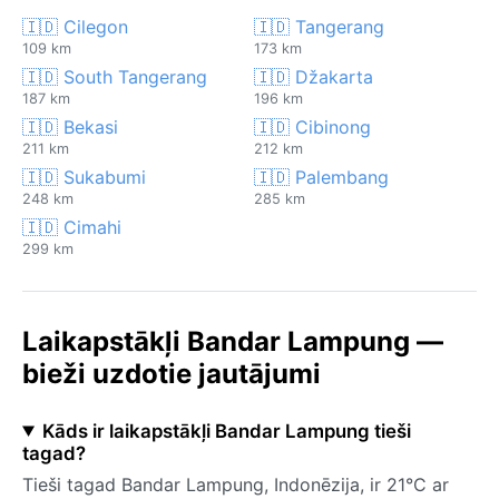
🇮🇩 Cilegon
🇮🇩 Tangerang
109 km
173 km
🇮🇩 South Tangerang
🇮🇩 Džakarta
187 km
196 km
🇮🇩 Bekasi
🇮🇩 Cibinong
211 km
212 km
🇮🇩 Sukabumi
🇮🇩 Palembang
248 km
285 km
🇮🇩 Cimahi
299 km
Laikapstākļi Bandar Lampung —
bieži uzdotie jautājumi
Kāds ir laikapstākļi Bandar Lampung tieši
tagad?
Tieši tagad Bandar Lampung, Indonēzija, ir 21°C ar