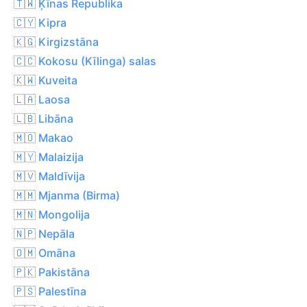
🇹🇼 Ķīnas Republika
🇨🇾 Kipra
🇰🇬 Kirgizstāna
🇨🇨 Kokosu (Kīlinga) salas
🇰🇼 Kuveita
🇱🇦 Laosa
🇱🇧 Libāna
🇲🇴 Makao
🇲🇾 Malaizija
🇲🇻 Maldīvija
🇲🇲 Mjanma (Birma)
🇲🇳 Mongolija
🇳🇵 Nepāla
🇴🇲 Omāna
🇵🇰 Pakistāna
🇵🇸 Palestīna