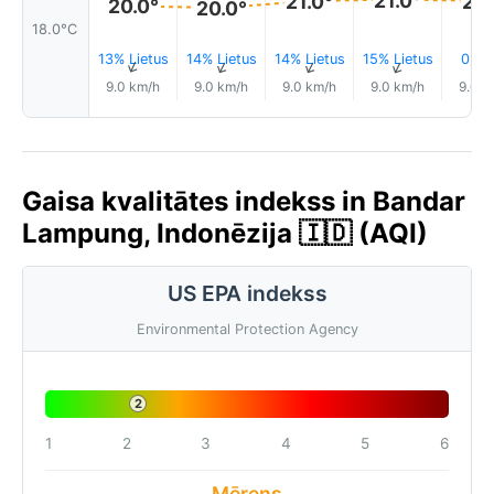
21.0°
21.
20.0°
20.0°
18.0°C
13% Lietus
14% Lietus
14% Lietus
15% Lietus
0.0
↑
↑
↑
↑
9.0 km/h
9.0 km/h
9.0 km/h
9.0 km/h
9.0 k
Gaisa kvalitātes indekss in Bandar
Lampung, Indonēzija 🇮🇩 (AQI)
US EPA indekss
Environmental Protection Agency
2
1
2
3
4
5
6
Mērens