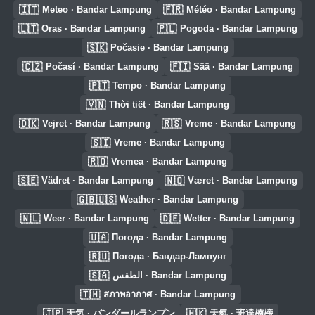
🇮🇹
🇫🇷
Meteo · Bandar Lampung
Météo · Bandar Lampung
🇱🇹
🇵🇱
Oras · Bandar Lampung
Pogoda · Bandar Lampung
🇸🇰
Počasie · Bandar Lampung
🇨🇿
🇫🇮
Počasí · Bandar Lampung
Sää · Bandar Lampung
🇵🇹
Tempo · Bandar Lampung
🇻🇳
Thời tiết · Bandar Lampung
🇩🇰
🇷🇸
Vejret · Bandar Lampung
Vreme · Bandar Lampung
🇸🇮
Vreme · Bandar Lampung
🇷🇴
Vremea · Bandar Lampung
🇸🇪
🇳🇴
Vädret · Bandar Lampung
Været · Bandar Lampung
🇬🇧🇺🇸
Weather · Bandar Lampung
🇳🇱
🇩🇪
Weer · Bandar Lampung
Wetter · Bandar Lampung
🇺🇦
Погода · Bandar Lampung
🇷🇺
Погода · Бандар-Лампунг
🇸🇦
الطقس · Bandar Lampung
🇹🇭
สภาพอากาศ · Bandar Lampung
🇯🇵
🇭🇰
天気 · バンダールランプン
天氣 · 班達楠榜