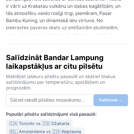
ir vārti uz Krakatau vulkānu un dabas bagātībām, un
tās atmosfēru veido rosīgi tirgi, piemēram, Pasar
Bambu Kuning, un dinamiskā ielu virtuve. No
piekrastes paveras skats uz smilšainām pludmalēm,
bet tuvējie kalvi, piemēram, Radžabasa, piedāvā
atelpu no pilsētas burzmas. Šeit jūtama spēcīga tautu
sajaukums – lampungieši, javieši un ķīnieši –, kas
Salīdzināt Bandar Lampung
atspoguļojas arhitektūrā un vietējā dzīves ritmā.
laikapstākļus ar citu pilsētu
Klimats, pēc Kepena klasifikācijas, ir tropu lietusmežu
(Af), kas nozīmē, ka temperatūra visu gadu saglabājas
Meklējiet jebkuru pilsētu pasaulē un skatiet blakus
silta — ap 27–32 °C dienā — ar augstu mitruma līmeni
salīdzinājumu par temperatūru, apstākļiem un
prognozēm.
(bieži virs 80%). Lietus sezona ilgst no oktobra līdz
martam, kad bieži nokrīt spēcīgas tropu lietusgāzes,
Salīdzināt →
parasti pēcpusdienā. Sausākā sezona ir no aprīļa līdz
septembrim, bet arī tad nokrišņi nav retums —
Populāri pilsētu salīdzinājumi visā pasaulē:
vienkārši tie ir īsāki un retāki. Vējš pārsvarā ir viegls,
🇨🇦 Toronto vs 🇮🇩 Džakarta
mitrums var sagādāt diskomfortu, tāpēc ceļojumam
ieteicams viegls apģērbs no kokvilnas, lietussargs un
🇳🇱 Amsterdama vs 🇿🇦 Keiptauna