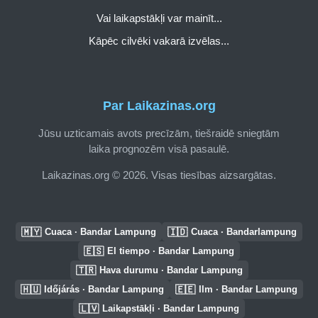
Vai laikapstākļi var mainīt...
Kāpēc cilvēki vakarā izvēlas...
Par Laikazinas.org
Jūsu uzticamais avots precīzām, tiešraidē sniegtām
laika prognozēm visā pasaulē.
Laikazinas.org © 2026. Visas tiesības aizsargātas.
🇲🇾
🇮🇩
Cuaca · Bandar Lampung
Cuaca · Bandarlampung
🇪🇸
El tiempo · Bandar Lampung
🇹🇷
Hava durumu · Bandar Lampung
🇭🇺
🇪🇪
Időjárás · Bandar Lampung
Ilm · Bandar Lampung
🇱🇻
Laikapstākļi · Bandar Lampung