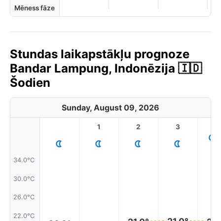
Mēness fāze
Stundas laikapstākļu prognoze
Bandar Lampung, Indonēzija 🇮🇩
Šodien
Sunday, August 09, 2026
1
2
3
4
34.0°C
30.0°C
26.0°C
22.0°C
21.0°