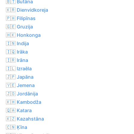
🇧🇹 Butāna
🇰🇷 Dienvidkoreja
🇵🇭 Filipīnas
🇬🇪 Gruzija
🇭🇰 Honkonga
🇮🇳 Indija
🇮🇶 Irāka
🇮🇷 Irāna
🇮🇱 Izraēla
🇯🇵 Japāna
🇾🇪 Jemena
🇯🇴 Jordānija
🇰🇭 Kambodža
🇶🇦 Katara
🇰🇿 Kazahstāna
🇨🇳 Ķīna