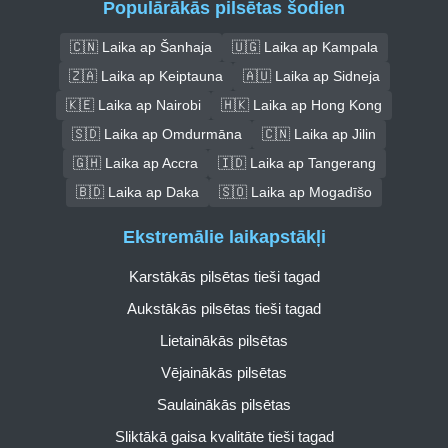
Populārākās pilsētas šodien
🇨🇳 Laika ap Šanhaja
🇺🇬 Laika ap Kampala
🇿🇦 Laika ap Keiptauna
🇦🇺 Laika ap Sidneja
🇰🇪 Laika ap Nairobi
🇭🇰 Laika ap Hong Kong
🇸🇩 Laika ap Omdurmāna
🇨🇳 Laika ap Jilin
🇬🇭 Laika ap Accra
🇮🇩 Laika ap Tangerang
🇧🇩 Laika ap Daka
🇸🇴 Laika ap Mogadīšo
Ekstremālie laikapstākļi
Karstākās pilsētas tieši tagad
Aukstākās pilsētas tieši tagad
Lietainākās pilsētas
Vējainākās pilsētas
Saulainākās pilsētas
Sliktākā gaisa kvalitāte tieši tagad