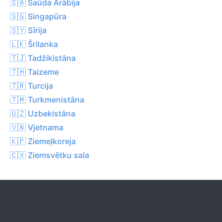
🇸🇦 Saūda Arābija
🇸🇬 Singapūra
🇸🇾 Sīrija
🇱🇰 Šrilanka
🇹🇯 Tadžikistāna
🇹🇭 Taizeme
🇹🇷 Turcija
🇹🇲 Turkmenistāna
🇺🇿 Uzbekistāna
🇻🇳 Vjetnama
🇰🇵 Ziemeļkoreja
🇨🇽 Ziemsvētku sala