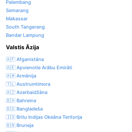
Palembang
Semarang
Makassar
South Tangerang
Bandar Lampung
Valstis Āzija
🇦🇫 Afganistāna
🇦🇪 Apvienotie Arābu Emirāti
🇦🇲 Armēnija
🇹🇱 Austrumtimora
🇦🇿 Azerbaidžāna
🇧🇭 Bahreina
🇧🇩 Bangladeša
🇮🇴 Britu Indijas Okeāna Teritorija
🇧🇳 Bruneja