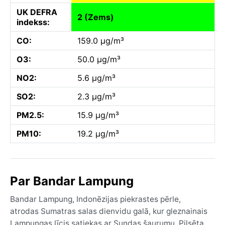
UK DEFRA
2 (Zems)
indekss:
CO:
159.0 µg/m³
O3:
50.0 µg/m³
NO2:
5.6 µg/m³
SO2:
2.3 µg/m³
PM2.5:
15.9 µg/m³
PM10:
19.2 µg/m³
Par Bandar Lampung
Bandar Lampung, Indonēzijas piekrastes pērle,
atrodas Sumatras salas dienvidu galā, kur gleznainais
Lampungas līcis satiekas ar Sundas šaurumu. Pilsēta