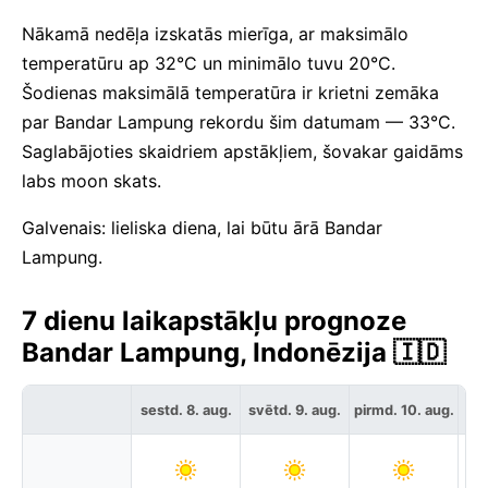
Nākamā nedēļa izskatās mierīga, ar maksimālo
temperatūru ap 32°C un minimālo tuvu 20°C.
Šodienas maksimālā temperatūra ir krietni zemāka
par Bandar Lampung rekordu šim datumam — 33°C.
Saglabājoties skaidriem apstākļiem, šovakar gaidāms
labs moon skats.
Galvenais: lieliska diena, lai būtu ārā Bandar
Lampung.
7 dienu laikapstākļu prognoze
Bandar Lampung, Indonēzija 🇮🇩
sestd. 8. aug.
svētd. 9. aug.
pirmd. 10. aug.
otr