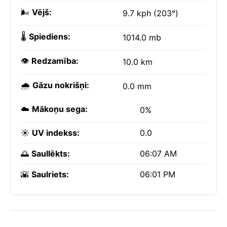
🌬️
Vējš:
9.7 kph (203°)
🌡️
Spiediens:
1014.0 mb
👁️
Redzamība:
10.0 km
🌧️
Gāzu nokrišņi:
0.0 mm
☁️
Mākoņu sega:
0%
☀️
UV indekss:
0.0
🌅
Saullēkts:
06:07 AM
🌇
Saulriets:
06:01 PM