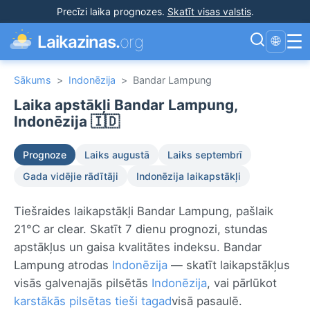
Precīzi laika prognozes
.
Skatīt visas valstis
.
☰
Laikazinas.
org
🌐
Sākums
>
Indonēzija
>
Bandar Lampung
Laika apstākļi Bandar Lampung,
Indonēzija 🇮🇩
Prognoze
Laiks augustā
Laiks septembrī
Gada vidējie rādītāji
Indonēzija laikapstākļi
Tiešraides laikapstākļi Bandar Lampung, pašlaik
21°C ar clear. Skatīt 7 dienu prognozi, stundas
apstākļus un gaisa kvalitātes indeksu. Bandar
Lampung atrodas
Indonēzija
— skatīt laikapstākļus
visās galvenajās pilsētās
Indonēzija
, vai pārlūkot
karstākās pilsētas tieši tagad
visā pasaulē.