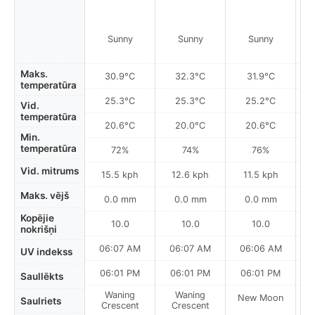
Sunny
Sunny
Sunny
Maks.
30.9°C
32.3°C
31.9°C
temperatūra
25.3°C
25.3°C
25.2°C
Vid.
temperatūra
20.6°C
20.0°C
20.6°C
Min.
temperatūra
72%
74%
76%
Vid. mitrums
15.5 kph
12.6 kph
11.5 kph
Maks. vējš
0.0 mm
0.0 mm
0.0 mm
Kopējie
10.0
10.0
10.0
nokrišņi
06:07 AM
06:07 AM
06:06 AM
0
UV indekss
06:01 PM
06:01 PM
06:01 PM
Saullēkts
Waning
Waning
New Moon
N
Saulriets
Crescent
Crescent