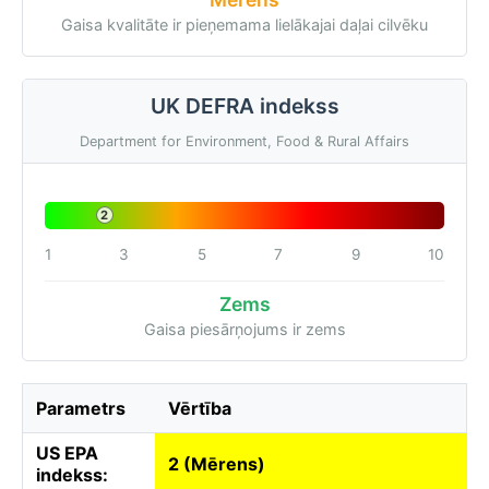
Gaisa kvalitāte ir pieņemama lielākajai daļai cilvēku
UK DEFRA indekss
Department for Environment, Food & Rural Affairs
2
1
3
5
7
9
10
Zems
Gaisa piesārņojums ir zems
Parametrs
Vērtība
US EPA
2 (Mērens)
indekss: