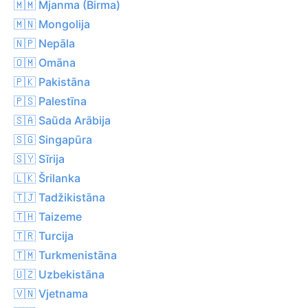
🇲🇲 Mjanma (Birma)
🇲🇳 Mongolija
🇳🇵 Nepāla
🇴🇲 Omāna
🇵🇰 Pakistāna
🇵🇸 Palestīna
🇸🇦 Saūda Arābija
🇸🇬 Singapūra
🇸🇾 Sīrija
🇱🇰 Šrilanka
🇹🇯 Tadžikistāna
🇹🇭 Taizeme
🇹🇷 Turcija
🇹🇲 Turkmenistāna
🇺🇿 Uzbekistāna
🇻🇳 Vjetnama