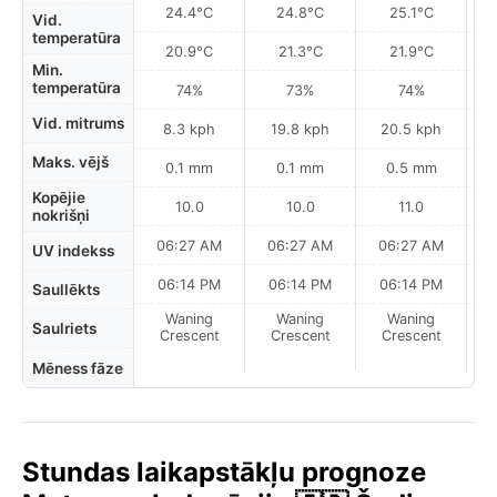
24.4°C
24.8°C
25.1°C
Vid.
temperatūra
20.9°C
21.3°C
21.9°C
Min.
temperatūra
74%
73%
74%
Vid. mitrums
8.3 kph
19.8 kph
20.5 kph
Maks. vējš
0.1 mm
0.1 mm
0.5 mm
Kopējie
10.0
10.0
11.0
nokrišņi
06:27 AM
06:27 AM
06:27 AM
0
UV indekss
06:14 PM
06:14 PM
06:14 PM
Saullēkts
Waning
Waning
Waning
N
Saulriets
Crescent
Crescent
Crescent
Mēness fāze
Stundas laikapstākļu prognoze