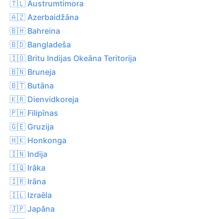
🇹🇱 Austrumtimora
🇦🇿 Azerbaidžāna
🇧🇭 Bahreina
🇧🇩 Bangladeša
🇮🇴 Britu Indijas Okeāna Teritorija
🇧🇳 Bruneja
🇧🇹 Butāna
🇰🇷 Dienvidkoreja
🇵🇭 Filipīnas
🇬🇪 Gruzija
🇭🇰 Honkonga
🇮🇳 Indija
🇮🇶 Irāka
🇮🇷 Irāna
🇮🇱 Izraēla
🇯🇵 Japāna