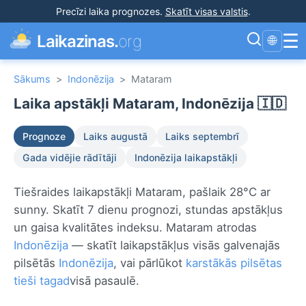
Precīzi laika prognozes
.
Skatīt visas valstis
.
☰
Laikazinas.
org
🌐
Sākums
>
Indonēzija
>
Mataram
Laika apstākļi Mataram, Indonēzija 🇮🇩
Prognoze
Laiks augustā
Laiks septembrī
Gada vidējie rādītāji
Indonēzija laikapstākļi
Tiešraides laikapstākļi Mataram, pašlaik 28°C ar
sunny. Skatīt 7 dienu prognozi, stundas apstākļus
un gaisa kvalitātes indeksu. Mataram atrodas
Indonēzija
— skatīt laikapstākļus visās galvenajās
pilsētās
Indonēzija
, vai pārlūkot
karstākās pilsētas
tieši tagad
visā pasaulē.