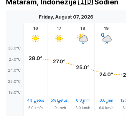
Mataram, Indonēzija 🇮🇩 Šodien
Friday, August 07, 2026
16
17
18
19
2
30.0°C
28.0°
27.0°C
27.0°
25.0°
24.0°C
24.0°
23.
22.0°C
19.0°C
4% Lietus
5% Lietus
0.0 mm
0.0 mm
12% Li
↑
↑
↑
↑
5.0 km/h
1.0 km/h
3.0 km/h
6.0 km/h
8.0 k