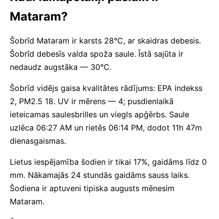
Mataram?
Šobrīd Mataram ir karsts 28°C, ar skaidras debesis.
Šobrīd debesīs valda spoža saule. Īstā sajūta ir
nedaudz augstāka — 30°C.
Šobrīd vidējs gaisa kvalitātes rādījums: EPA indekss
2, PM2.5 18. UV ir mērens — 4; pusdienlaikā
ieteicamas saulesbrilles un viegls apģērbs. Saule
uzlēca 06:27 AM un rietēs 06:14 PM, dodot 11h 47m
dienasgaismas.
Lietus iespējamība šodien ir tikai 17%, gaidāms līdz 0
mm. Nākamajās 24 stundās gaidāms sauss laiks.
Šodiena ir aptuveni tipiska augusts mēnesim
Mataram.