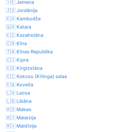
🇾🇪 Jemena
🇯🇴 Jordānija
🇰🇭 Kambodža
🇶🇦 Katara
🇰🇿 Kazahstāna
🇨🇳 Ķīna
🇹🇼 Ķīnas Republika
🇨🇾 Kipra
🇰🇬 Kirgizstāna
🇨🇨 Kokosu (Kīlinga) salas
🇰🇼 Kuveita
🇱🇦 Laosa
🇱🇧 Libāna
🇲🇴 Makao
🇲🇾 Malaizija
🇲🇻 Maldīvija