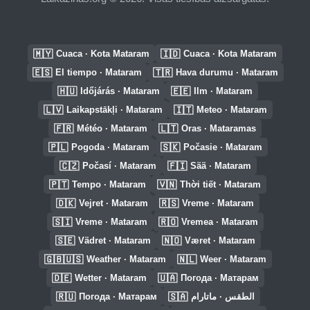
🇲🇾
🇮🇩
Cuaca · Kota Mataram
Cuaca · Kota Mataram
🇪🇸
🇹🇷
El tiempo · Mataram
Hava durumu · Mataram
🇭🇺
🇪🇪
Időjárás · Mataram
Ilm · Mataram
🇱🇻
🇮🇹
Laikapstākļi · Mataram
Meteo · Mataram
🇫🇷
🇱🇹
Météo · Mataram
Oras · Mataramas
🇵🇱
🇸🇰
Pogoda · Mataram
Počasie · Mataram
🇨🇿
🇫🇮
Počasí · Mataram
Sää · Mataram
🇵🇹
🇻🇳
Tempo · Mataram
Thời tiết · Mataram
🇩🇰
🇷🇸
Vejret · Mataram
Vreme · Mataram
🇸🇮
🇷🇴
Vreme · Mataram
Vremea · Mataram
🇸🇪
🇳🇴
Vädret · Mataram
Været · Mataram
🇬🇧🇺🇸
🇳🇱
Weather · Mataram
Weer · Mataram
🇩🇪
🇺🇦
Wetter · Mataram
Погода · Матарам
🇷🇺
🇸🇦
Погода · Матарам
الطقس · ماتارام