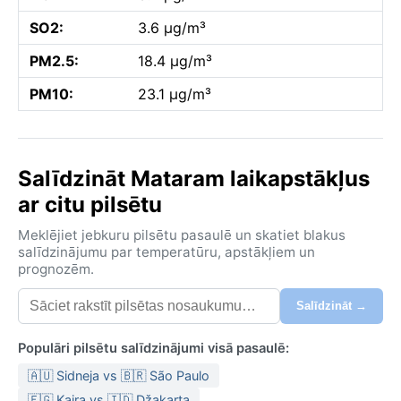
SO2:
3.6 µg/m³
PM2.5:
18.4 µg/m³
PM10:
23.1 µg/m³
Salīdzināt Mataram laikapstākļus
ar citu pilsētu
Meklējiet jebkuru pilsētu pasaulē un skatiet blakus
salīdzinājumu par temperatūru, apstākļiem un
prognozēm.
Salīdzināt →
Populāri pilsētu salīdzinājumi visā pasaulē:
🇦🇺 Sidneja vs 🇧🇷 São Paulo
🇪🇬 Kaira vs 🇮🇩 Džakarta