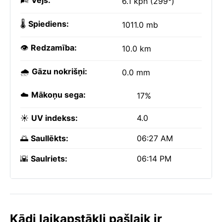
🌬️
Vējš:
6.1 kph (299°)
🌡️
Spiediens:
1011.0 mb
👁️
Redzamība:
10.0 km
🌧️
Gāzu nokrišņi:
0.0 mm
☁️
Mākoņu sega:
17%
☀️
UV indekss:
4.0
🌅
Saullēkts:
06:27 AM
🌇
Saulriets:
06:14 PM
Kādi laikapstākļi pašlaik ir