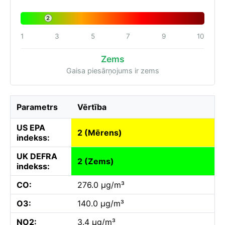
2
1
3
5
7
9
10
Zems
Gaisa piesārņojums ir zems
Parametrs
Vērtība
US EPA
2 (Mērens)
indekss:
UK DEFRA
2 (Zems)
indekss:
CO:
276.0 µg/m³
O3:
140.0 µg/m³
NO2:
3.4 µg/m³