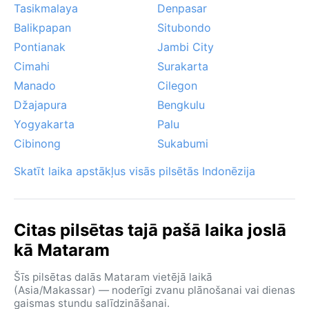
Tasikmalaya
Denpasar
Balikpapan
Situbondo
Pontianak
Jambi City
Cimahi
Surakarta
Manado
Cilegon
Džajapura
Bengkulu
Yogyakarta
Palu
Cibinong
Sukabumi
Skatīt laika apstākļus visās pilsētās Indonēzija
Citas pilsētas tajā pašā laika joslā
kā Mataram
Šīs pilsētas dalās Mataram vietējā laikā
(Asia/Makassar) — noderīgi zvanu plānošanai vai dienas
gaismas stundu salīdzināšanai.