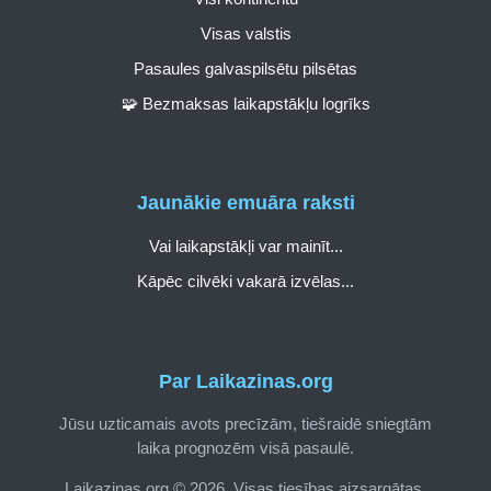
Visas valstis
Pasaules galvaspilsētu pilsētas
🧩 Bezmaksas laikapstākļu logrīks
Jaunākie emuāra raksti
Vai laikapstākļi var mainīt...
Kāpēc cilvēki vakarā izvēlas...
Par Laikazinas.org
Jūsu uzticamais avots precīzām, tiešraidē sniegtām
laika prognozēm visā pasaulē.
Laikazinas.org © 2026. Visas tiesības aizsargātas.