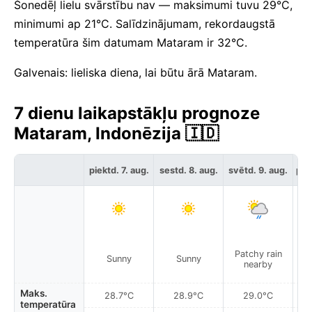
Šonedēļ lielu svārstību nav — maksimumi tuvu 29°C,
minimumi ap 21°C. Salīdzinājumam, rekordaugstā
temperatūra šim datumam Mataram ir 32°C.
Galvenais: lieliska diena, lai būtu ārā Mataram.
7 dienu laikapstākļu prognoze
Mataram, Indonēzija 🇮🇩
piektd. 7. aug.
sestd. 8. aug.
svētd. 9. aug.
pir
Patchy rain
Sunny
Sunny
nearby
Maks.
28.7°C
28.9°C
29.0°C
temperatūra