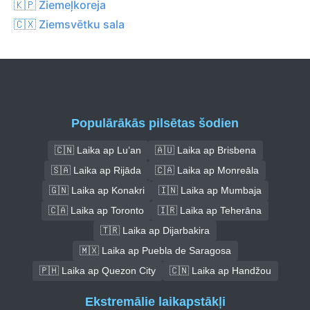
🇰🇵 Ziemeļkoreja
🇨🇽 Ziemsvētku sala
Populārākās pilsētas šodien
🇨🇳 Laika ap Lu’an
🇦🇺 Laika ap Brisbena
🇸🇦 Laika ap Rijāda
🇨🇦 Laika ap Monreāla
🇬🇳 Laika ap Konakri
🇮🇳 Laika ap Mumbaja
🇨🇦 Laika ap Toronto
🇮🇷 Laika ap Teherāna
🇹🇷 Laika ap Dijarbakira
🇲🇽 Laika ap Puebla de Saragosa
🇵🇭 Laika ap Quezon City
🇨🇳 Laika ap Handžou
Ekstremālie laikapstākļi