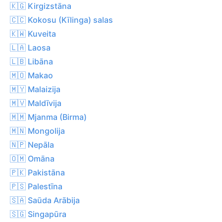
🇰🇬 Kirgizstāna
🇨🇨 Kokosu (Kīlinga) salas
🇰🇼 Kuveita
🇱🇦 Laosa
🇱🇧 Libāna
🇲🇴 Makao
🇲🇾 Malaizija
🇲🇻 Maldīvija
🇲🇲 Mjanma (Birma)
🇲🇳 Mongolija
🇳🇵 Nepāla
🇴🇲 Omāna
🇵🇰 Pakistāna
🇵🇸 Palestīna
🇸🇦 Saūda Arābija
🇸🇬 Singapūra