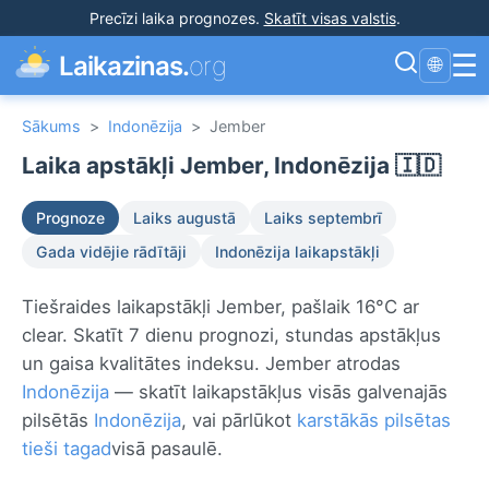
Precīzi laika prognozes
.
Skatīt visas valstis
.
☰
Laikazinas.
org
🌐
Sākums
>
Indonēzija
>
Jember
Laika apstākļi Jember, Indonēzija 🇮🇩
Prognoze
Laiks augustā
Laiks septembrī
Gada vidējie rādītāji
Indonēzija laikapstākļi
Tiešraides laikapstākļi Jember, pašlaik 16°C ar
clear. Skatīt 7 dienu prognozi, stundas apstākļus
un gaisa kvalitātes indeksu. Jember atrodas
Indonēzija
— skatīt laikapstākļus visās galvenajās
pilsētās
Indonēzija
, vai pārlūkot
karstākās pilsētas
tieši tagad
visā pasaulē.