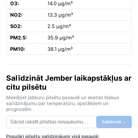
O3:
14.0 µg/m³
NO2:
13.3 µg/m³
SO2:
2.5 µg/m³
PM2.5:
35.9 µg/m³
PM10:
38.1 µg/m³
Salīdzināt Jember laikapstākļus ar
citu pilsētu
Meklējiet jebkuru pilsētu pasaulē un skatiet blakus
salīdzinājumu par temperatūru, apstākļiem un
prognozēm.
Salīdzināt →
Populāri pilsētu salīdzinājumi visā pasaulē: