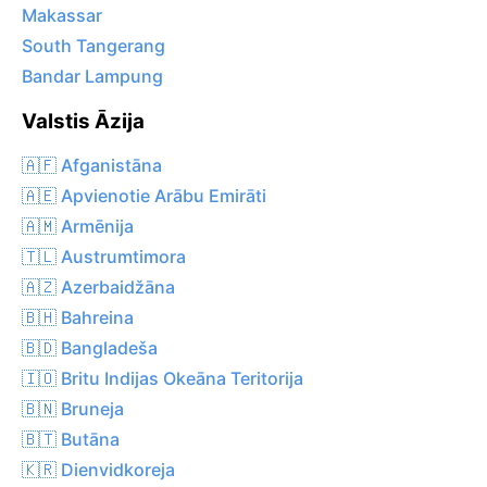
Makassar
South Tangerang
Bandar Lampung
Valstis Āzija
🇦🇫 Afganistāna
🇦🇪 Apvienotie Arābu Emirāti
🇦🇲 Armēnija
🇹🇱 Austrumtimora
🇦🇿 Azerbaidžāna
🇧🇭 Bahreina
🇧🇩 Bangladeša
🇮🇴 Britu Indijas Okeāna Teritorija
🇧🇳 Bruneja
🇧🇹 Butāna
🇰🇷 Dienvidkoreja