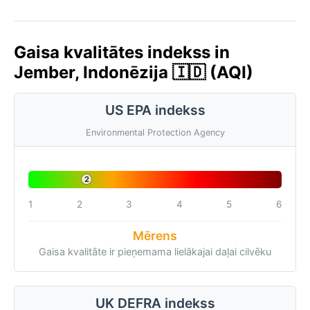
Gaisa kvalitātes indekss in
Jember, Indonēzija 🇮🇩 (AQI)
US EPA indekss
Environmental Protection Agency
2
1
2
3
4
5
6
Mērens
Gaisa kvalitāte ir pieņemama lielākajai daļai cilvēku
UK DEFRA indekss