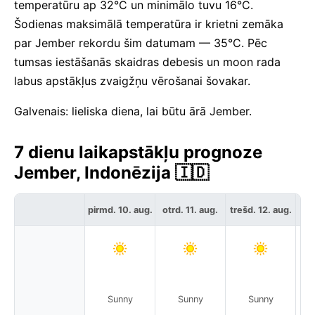
temperatūru ap 32°C un minimālo tuvu 16°C.
Šodienas maksimālā temperatūra ir krietni zemāka
par Jember rekordu šim datumam — 35°C. Pēc
tumsas iestāšanās skaidras debesis un moon rada
labus apstākļus zvaigžņu vērošanai šovakar.
Galvenais: lieliska diena, lai būtu ārā Jember.
7 dienu laikapstākļu prognoze
Jember, Indonēzija 🇮🇩
ce
pirmd. 10. aug.
otrd. 11. aug.
trešd. 12. aug.
Sunny
Sunny
Sunny