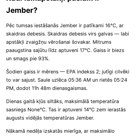
Jember?
Pēc tumsas iestāšanās Jember ir patīkami 16°C, ar
skaidras debesis. Skaidras debesis virs galvas — labi
apstākļi zvaigžņu vērošanai šovakar. Mitrums
paaugstina sajūtu līdz aptuveni 17°C. Gaiss ir biezs
un smags pie 93%.
Šodien gaiss ir mērens — EPA indekss 2; jutīgi cilvēki
to var sajust. Saule uzlēca 05:36 AM un rietēs 05:24
PM, dodot 11h 48m dienasgaismas.
Dienas gaitā kļūs siltāks, maksimālā temperatūra
sasniegs None°C. Tas ir aptuveni 14°C zem ierastās
augusts vidējās temperatūras Jember.
Nākamā nedēļa izskatās mierīga, ar maksimālo