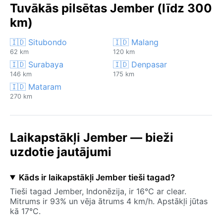
Tuvākās pilsētas Jember (līdz 300
km)
🇮🇩 Situbondo
🇮🇩 Malang
62 km
120 km
🇮🇩 Surabaya
🇮🇩 Denpasar
146 km
175 km
🇮🇩 Mataram
270 km
Laikapstākļi Jember — bieži
uzdotie jautājumi
Kāds ir laikapstākļi Jember tieši tagad?
Tieši tagad Jember, Indonēzija, ir 16°C ar clear.
Mitrums ir 93% un vēja ātrums 4 km/h. Apstākļi jūtas
kā 17°C.