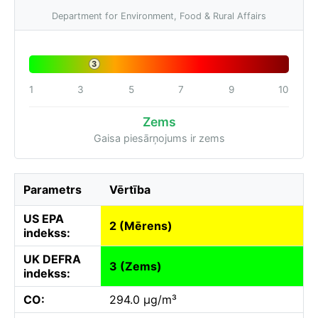
Department for Environment, Food & Rural Affairs
3
1
3
5
7
9
10
Zems
Gaisa piesārņojums ir zems
Parametrs
Vērtība
US EPA
2 (Mērens)
indekss:
UK DEFRA
3 (Zems)
indekss:
CO:
294.0 µg/m³