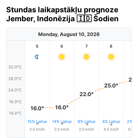
Stundas laikapstākļu prognoze
Jember, Indonēzija 🇮🇩 Šodien
Monday, August 10, 2026
5
6
7
8
9
33.0°C
28.0°C
28.
25.0°
24.0°C
22.0°
19.0°C
16.0°
16.0°
14.0°C
15% Lietus
14% Lietus
8% Lietus
4% Lietus
2% Li
↑
↑
↑
↑
2.0 km/h
2.0 km/h
2.0 km/h
4.0 km/h
6.0 k