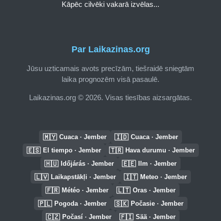
Kāpēc cilvēki vakarā izvēlas...
Par Laikazinas.org
Jūsu uzticamais avots precīzām, tiešraidē sniegtām
laika prognozēm visā pasaulē.
Laikazinas.org © 2026. Visas tiesības aizsargātas.
🇲🇾
🇮🇩
Cuaca · Jember
Cuaca · Jember
🇪🇸
🇹🇷
El tiempo · Jember
Hava durumu · Jember
🇭🇺
🇪🇪
Időjárás · Jember
Ilm · Jember
🇱🇻
🇮🇹
Laikapstākļi · Jember
Meteo · Jember
🇫🇷
🇱🇹
Météo · Jember
Oras · Jember
🇵🇱
🇸🇰
Pogoda · Jember
Počasie · Jember
🇨🇿
🇫🇮
Počasí · Jember
Sää · Jember