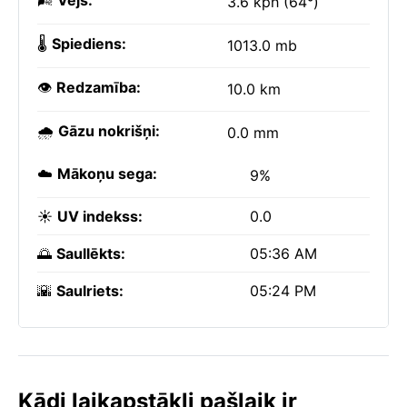
🌬️
Vējš:
3.6 kph (64°)
🌡️
Spiediens:
1013.0 mb
👁️
Redzamība:
10.0 km
🌧️
Gāzu nokrišņi:
0.0 mm
☁️
Mākoņu sega:
9%
☀️
UV indekss:
0.0
🌅
Saullēkts:
05:36 AM
🌇
Saulriets:
05:24 PM
Kādi laikapstākļi pašlaik ir