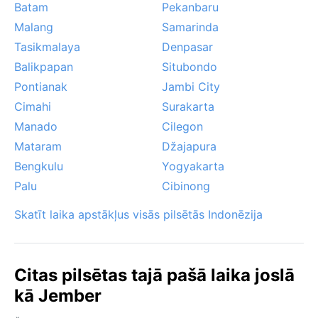
Batam
Pekanbaru
Malang
Samarinda
Tasikmalaya
Denpasar
Balikpapan
Situbondo
Pontianak
Jambi City
Cimahi
Surakarta
Manado
Cilegon
Mataram
Džajapura
Bengkulu
Yogyakarta
Palu
Cibinong
Skatīt laika apstākļus visās pilsētās Indonēzija
Citas pilsētas tajā pašā laika joslā
kā Jember