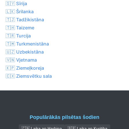
🇸🇾 Sīrija
🇱🇰 Šrilanka
🇹🇯 Tadžikistāna
🇹🇭 Taizeme
🇹🇷 Turcija
🇹🇲 Turkmenistāna
🇺🇿 Uzbekistāna
🇻🇳 Vjetnama
🇰🇵 Ziemeļkoreja
🇨🇽 Ziemsvētku sala
Populārākās pilsētas šodien
🇨🇳 Laika ap Harbina
🇧🇷 Laika ap Kuritiba