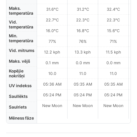
Maks.
31.6°C
31.2°C
32.4°C
temperatūra
22.7°C
22.3°C
22.3°C
Vid.
temperatūra
16.0°C
16.8°C
15.6°C
Min.
temperatūra
77%
76%
71%
Vid. mitrums
12.2 kph
13.3 kph
11.5 kph
Maks. vējš
0.1 mm
0.0 mm
0.0 mm
Kopējie
10.0
11.0
11.0
nokrišņi
05:36 AM
05:35 AM
05:35 AM
0
UV indekss
05:24 PM
05:24 PM
05:24 PM
Saullēkts
New Moon
New Moon
New Moon
N
Saulriets
Mēness fāze