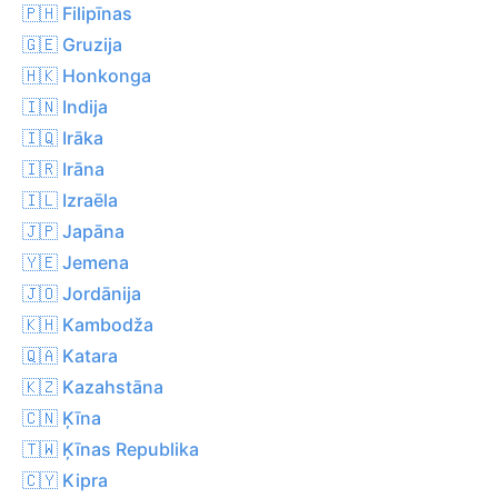
🇵🇭 Filipīnas
🇬🇪 Gruzija
🇭🇰 Honkonga
🇮🇳 Indija
🇮🇶 Irāka
🇮🇷 Irāna
🇮🇱 Izraēla
🇯🇵 Japāna
🇾🇪 Jemena
🇯🇴 Jordānija
🇰🇭 Kambodža
🇶🇦 Katara
🇰🇿 Kazahstāna
🇨🇳 Ķīna
🇹🇼 Ķīnas Republika
🇨🇾 Kipra