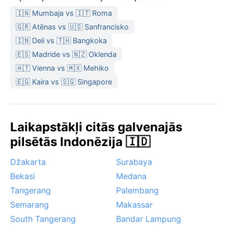
🇮🇳 Mumbaja vs 🇮🇹 Roma
🇬🇷 Atēnas vs 🇺🇸 Sanfrancisko
🇮🇳 Deli vs 🇹🇭 Bangkoka
🇪🇸 Madride vs 🇳🇿 Oklenda
🇦🇹 Vienna vs 🇲🇽 Mehiko
🇪🇬 Kaira vs 🇸🇬 Singapore
Laikapstākļi citās galvenajās
pilsētās Indonēzija 🇮🇩
Džakarta
Surabaya
Bekasi
Medana
Tangerang
Palembang
Semarang
Makassar
South Tangerang
Bandar Lampung