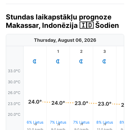
Stundas laikapstākļu prognoze
Makassar, Indonēzija 🇮🇩 Šodien
Thursday, August 06, 2026
1
2
3
4
33.0°C
30.0°C
26.0°C
24.0°
24.0°
23.0°
23.0°
23.0°C
23.
20.0°C
6% Lietus
7% Lietus
7% Lietus
8% Lietus
8% Li
↑
↑
↑
↑
10.0 km/h
9.0 km/h
9.0 km/h
11.0 km/h
9.0 k