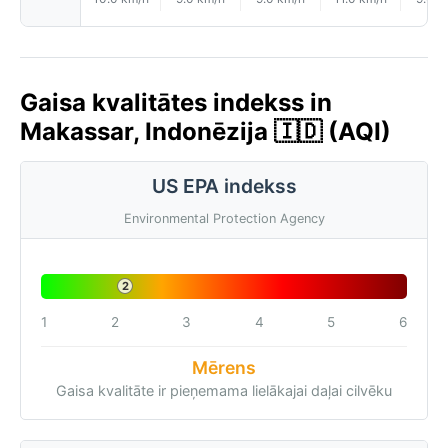
Gaisa kvalitātes indekss in
Makassar, Indonēzija 🇮🇩 (AQI)
US EPA indekss
Environmental Protection Agency
2
1
2
3
4
5
6
Mērens
Gaisa kvalitāte ir pieņemama lielākajai daļai cilvēku