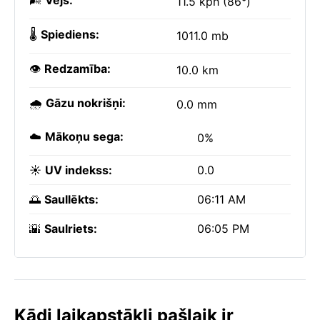
🌬️
Vējš:
11.5 kph (86°)
🌡️
Spiediens:
1011.0 mb
👁️
Redzamība:
10.0 km
🌧️
Gāzu nokrišņi:
0.0 mm
☁️
Mākoņu sega:
0%
☀️
UV indekss:
0.0
🌅
Saullēkts:
06:11 AM
🌇
Saulriets:
06:05 PM
Kādi laikapstākļi pašlaik ir