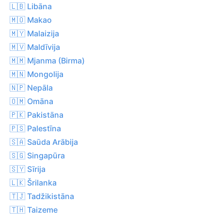
🇱🇧 Libāna
🇲🇴 Makao
🇲🇾 Malaizija
🇲🇻 Maldīvija
🇲🇲 Mjanma (Birma)
🇲🇳 Mongolija
🇳🇵 Nepāla
🇴🇲 Omāna
🇵🇰 Pakistāna
🇵🇸 Palestīna
🇸🇦 Saūda Arābija
🇸🇬 Singapūra
🇸🇾 Sīrija
🇱🇰 Šrilanka
🇹🇯 Tadžikistāna
🇹🇭 Taizeme