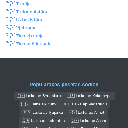
🇹🇷 Turcija
🇹🇲 Turkmenistāna
🇺🇿 Uzbekistāna
🇻🇳 Vjetnama
🇰🇵 Ziemeļkoreja
🇨🇽 Ziemsvētku sala
Populārākās pilsētas šodien
🇮🇳 Laika ap Bengaluru
🇰🇪 Laika ap Kakamega
🇨🇳 Laika ap Zunyi
🇧🇫 Laika ap Vagadugu
🇺🇸 Laika ap Ņujorka
🇰🇿 Laika ap Almati
🇮🇷 Laika ap Teherāna
🇬🇭 Laika ap Accra