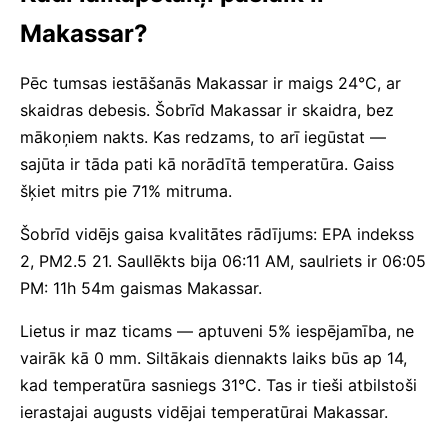
Makassar?
Pēc tumsas iestāšanās Makassar ir maigs 24°C, ar
skaidras debesis. Šobrīd Makassar ir skaidra, bez
mākoņiem nakts. Kas redzams, to arī iegūstat —
sajūta ir tāda pati kā norādītā temperatūra. Gaiss
šķiet mitrs pie 71% mitruma.
Šobrīd vidējs gaisa kvalitātes rādījums: EPA indekss
2, PM2.5 21. Saullēkts bija 06:11 AM, saulriets ir 06:05
PM: 11h 54m gaismas Makassar.
Lietus ir maz ticams — aptuveni 5% iespējamība, ne
vairāk kā 0 mm. Siltākais diennakts laiks būs ap 14,
kad temperatūra sasniegs 31°C. Tas ir tieši atbilstoši
ierastajai augusts vidējai temperatūrai Makassar.