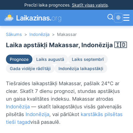
Precīzi laika prognozes
.
Skatīt visas valstis
.
☰
Laikazinas.
org
🌐
Sākums
>
Indonēzija
>
Makassar
Laika apstākļi Makassar, Indonēzija 🇮🇩
Prognoze
Laiks augustā
Laiks septembrī
Gada vidējie rādītāji
Indonēzija laikapstākļi
Tiešraides laikapstākļi Makassar, pašlaik 24°C ar
clear. Skatīt 7 dienu prognozi, stundas apstākļus
un gaisa kvalitātes indeksu. Makassar atrodas
Indonēzija
— skatīt laikapstākļus visās galvenajās
pilsētās
Indonēzija
, vai pārlūkot
karstākās pilsētas
tieši tagad
visā pasaulē.