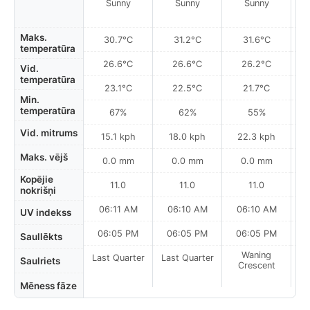
Sunny
Sunny
Sunny
Maks.
30.7°C
31.2°C
31.6°C
temperatūra
26.6°C
26.6°C
26.2°C
Vid.
temperatūra
23.1°C
22.5°C
21.7°C
Min.
temperatūra
67%
62%
55%
Vid. mitrums
15.1 kph
18.0 kph
22.3 kph
Maks. vējš
0.0 mm
0.0 mm
0.0 mm
Kopējie
11.0
11.0
11.0
nokrišņi
06:11 AM
06:10 AM
06:10 AM
UV indekss
06:05 PM
06:05 PM
06:05 PM
Saullēkts
Waning
Last Quarter
Last Quarter
Saulriets
Crescent
Mēness fāze