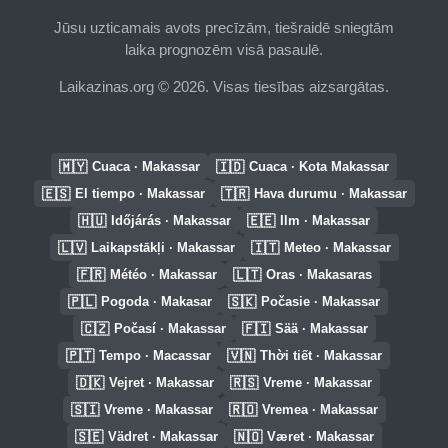
Jūsu uzticamais avots precīzām, tiešraidē sniegtām
laika prognozēm visā pasaulē.
Laikazinas.org © 2026. Visas tiesības aizsargātas.
🇲🇾
🇮🇩
Cuaca · Makassar
Cuaca · Kota Makassar
🇪🇸
🇹🇷
El tiempo · Makassar
Hava durumu · Makassar
🇭🇺
🇪🇪
Időjárás · Makassar
Ilm · Makassar
🇱🇻
🇮🇹
Laikapstākļi · Makassar
Meteo · Makassar
🇫🇷
🇱🇹
Météo · Makassar
Oras · Makasaras
🇵🇱
🇸🇰
Pogoda · Makasar
Počasie · Makassar
🇨🇿
🇫🇮
Počasí · Makassar
Sää · Makassar
🇵🇹
🇻🇳
Tempo · Macassar
Thời tiết · Makassar
🇩🇰
🇷🇸
Vejret · Makassar
Vreme · Makassar
🇸🇮
🇷🇴
Vreme · Makassar
Vremea · Makassar
🇸🇪
🇳🇴
Vädret · Makassar
Været · Makassar