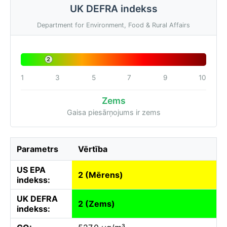
UK DEFRA indekss
Department for Environment, Food & Rural Affairs
2
1
3
5
7
9
10
Zems
Gaisa piesārņojums ir zems
Parametrs
Vērtība
US EPA
2 (Mērens)
indekss:
UK DEFRA
2 (Zems)
indekss: