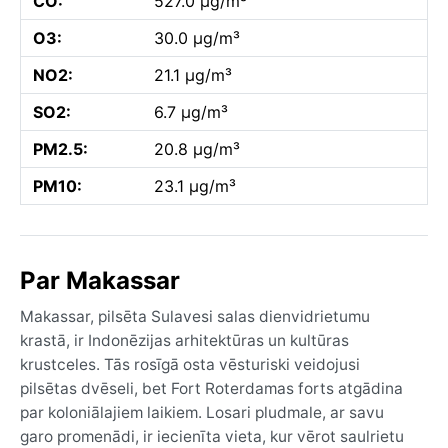
CO:
527.0 µg/m³
O3:
30.0 µg/m³
NO2:
21.1 µg/m³
SO2:
6.7 µg/m³
PM2.5:
20.8 µg/m³
PM10:
23.1 µg/m³
Par Makassar
Makassar, pilsēta Sulavesi salas dienvidrietumu
krastā, ir Indonēzijas arhitektūras un kultūras
krustceles. Tās rosīgā osta vēsturiski veidojusi
pilsētas dvēseli, bet Fort Roterdamas forts atgādina
par koloniālajiem laikiem. Losari pludmale, ar savu
garo promenādi, ir iecienīta vieta, kur vērot saulrietu