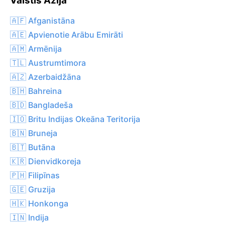
Valstis Āzija
🇦🇫 Afganistāna
🇦🇪 Apvienotie Arābu Emirāti
🇦🇲 Armēnija
🇹🇱 Austrumtimora
🇦🇿 Azerbaidžāna
🇧🇭 Bahreina
🇧🇩 Bangladeša
🇮🇴 Britu Indijas Okeāna Teritorija
🇧🇳 Bruneja
🇧🇹 Butāna
🇰🇷 Dienvidkoreja
🇵🇭 Filipīnas
🇬🇪 Gruzija
🇭🇰 Honkonga
🇮🇳 Indija