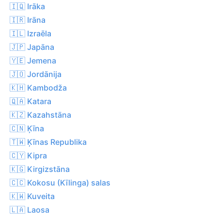
🇮🇶 Irāka
🇮🇷 Irāna
🇮🇱 Izraēla
🇯🇵 Japāna
🇾🇪 Jemena
🇯🇴 Jordānija
🇰🇭 Kambodža
🇶🇦 Katara
🇰🇿 Kazahstāna
🇨🇳 Ķīna
🇹🇼 Ķīnas Republika
🇨🇾 Kipra
🇰🇬 Kirgizstāna
🇨🇨 Kokosu (Kīlinga) salas
🇰🇼 Kuveita
🇱🇦 Laosa