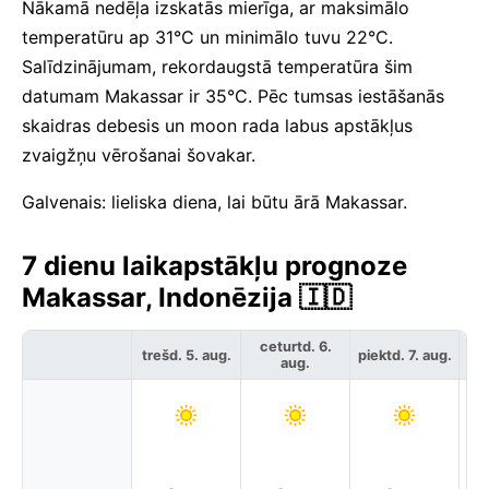
Nākamā nedēļa izskatās mierīga, ar maksimālo
temperatūru ap 31°C un minimālo tuvu 22°C.
Salīdzinājumam, rekordaugstā temperatūra šim
datumam Makassar ir 35°C. Pēc tumsas iestāšanās
skaidras debesis un moon rada labus apstākļus
zvaigžņu vērošanai šovakar.
Galvenais: lieliska diena, lai būtu ārā Makassar.
7 dienu laikapstākļu prognoze
Makassar, Indonēzija 🇮🇩
ceturtd. 6.
trešd. 5. aug.
piektd. 7. aug.
ses
aug.