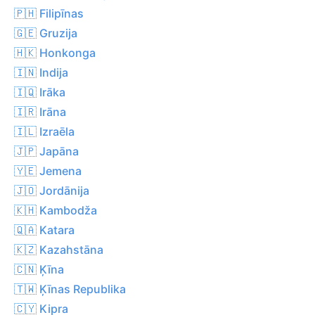
🇵🇭 Filipīnas
🇬🇪 Gruzija
🇭🇰 Honkonga
🇮🇳 Indija
🇮🇶 Irāka
🇮🇷 Irāna
🇮🇱 Izraēla
🇯🇵 Japāna
🇾🇪 Jemena
🇯🇴 Jordānija
🇰🇭 Kambodža
🇶🇦 Katara
🇰🇿 Kazahstāna
🇨🇳 Ķīna
🇹🇼 Ķīnas Republika
🇨🇾 Kipra