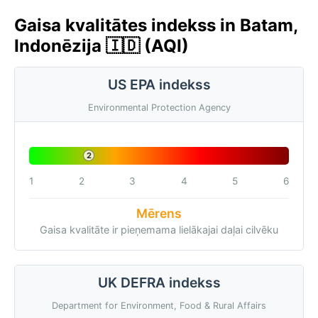
Gaisa kvalitātes indekss in Batam,
Indonēzija 🇮🇩 (AQI)
US EPA indekss
Environmental Protection Agency
2
1
2
3
4
5
6
Mērens
Gaisa kvalitāte ir pieņemama lielākajai daļai cilvēku
UK DEFRA indekss
Department for Environment, Food & Rural Affairs