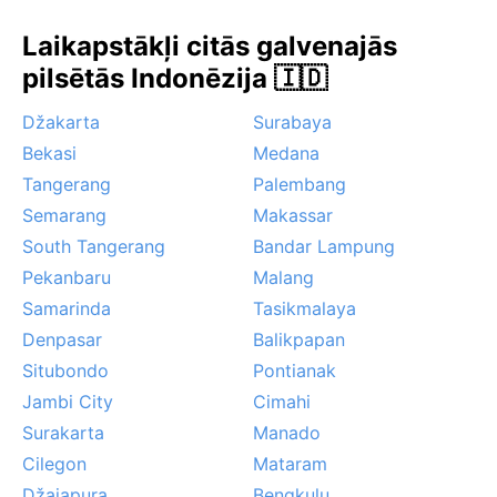
mēneši no februāra līdz aprīlim, kad nokrišņu ir
Laikapstākļi citās galvenajās
nedaudz mazāk. Savukārt no novembra līdz martam
pilsētās Indonēzija 🇮🇩
valda rietumu musons, nesot biežākas lietusgāzes,
bet vētras reti ir ilgstošas. Jāpiebilst, ka reizēm no
Džakarta
Surabaya
kaimiņu Sumatras ugunsgrēkiem pār Batamu nāk
Bekasi
Medana
dūmu migla, kas pasliktina redzamību. Ciklonu šajā
apgabalā gandrīz nav, tāpēc galvenā dabas parādība
Tangerang
Palembang
ir pēkšņas tropiskās lietavas, kas ātri pāriet un atstāj
Semarang
Makassar
svaigu, zaļu ainavu.
South Tangerang
Bandar Lampung
Pekanbaru
Malang
Samarinda
Tasikmalaya
Denpasar
Balikpapan
Situbondo
Pontianak
Jambi City
Cimahi
Surakarta
Manado
Cilegon
Mataram
Džajapura
Bengkulu