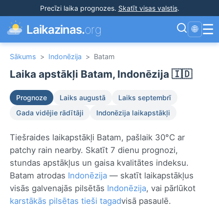
Precīzi laika prognozes
.
Skatīt visas valstis
.
☰
Laikazinas.
org
🌐
Sākums
>
Indonēzija
>
Batam
Laika apstākļi Batam, Indonēzija 🇮🇩
Prognoze
Laiks augustā
Laiks septembrī
Gada vidējie rādītāji
Indonēzija laikapstākļi
Tiešraides laikapstākļi Batam, pašlaik 30°C ar
patchy rain nearby. Skatīt 7 dienu prognozi,
stundas apstākļus un gaisa kvalitātes indeksu.
Batam atrodas
Indonēzija
— skatīt laikapstākļus
visās galvenajās pilsētās
Indonēzija
, vai pārlūkot
karstākās pilsētas tieši tagad
visā pasaulē.