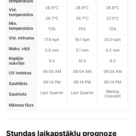
temperatūra
28.6°C
28.6°C
28.8°C
Vid.
temperatūra
26.7°C
26.7°C
27.3°C
Min.
temperatūra
73%
75%
72%
Vid. mitrums
17.6 kph
19.1 kph
20.9 kph
Maks. vējš
0.6 mm
3.1 mm
0.2 mm
Kopējie
9.0
10.0
9.0
nokrišņi
06:05 AM
06:04 AM
06:04 AM
0
UV indekss
06:14 PM
06:14 PM
06:14 PM
Saullēkts
Waning
Last Quarter
Last Quarter
Saulriets
Crescent
Mēness fāze
Stundas laikapstākļu prognoze