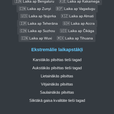
🇮🇳 Laika ap Bengaluru
🇰🇪 Laika ap Kakamega
🇨🇳 Laika ap Zunyi
🇧🇫 Laika ap Vagadugu
🇺🇸 Laika ap Ņujorka
🇰🇿 Laika ap Almati
🇮🇷 Laika ap Teherāna
🇬🇭 Laika ap Accra
🇨🇳 Laika ap Suzhou
🇺🇸 Laika ap Čikāga
🇨🇳 Laika ap Wuxi
🇲🇽 Laika ap Tihuana
Ekstremālie laikapstākļi
Karstākās pilsētas tieši tagad
Aukstākās pilsētas tieši tagad
Lietainākās pilsētas
Vējainākās pilsētas
Saulainākās pilsētas
Sliktākā gaisa kvalitāte tieši tagad