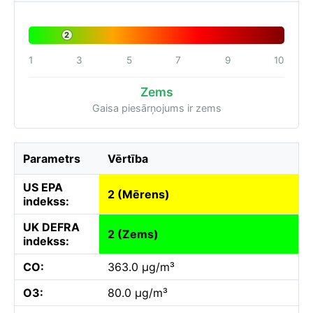
2
1
3
5
7
9
10
Zems
Gaisa piesārņojums ir zems
Parametrs
Vērtība
US EPA
2 (Mērens)
indekss:
UK DEFRA
2 (Zems)
indekss:
CO:
363.0 µg/m³
O3:
80.0 µg/m³