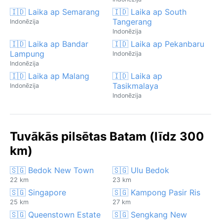
🇮🇩 Laika ap Semarang
🇮🇩 Laika ap South
Tangerang
Indonēzija
Indonēzija
🇮🇩 Laika ap Bandar
🇮🇩 Laika ap Pekanbaru
Lampung
Indonēzija
Indonēzija
🇮🇩 Laika ap Malang
🇮🇩 Laika ap
Tasikmalaya
Indonēzija
Indonēzija
Tuvākās pilsētas Batam (līdz 300
km)
🇸🇬 Bedok New Town
🇸🇬 Ulu Bedok
22 km
23 km
🇸🇬 Singapore
🇸🇬 Kampong Pasir Ris
25 km
27 km
🇸🇬 Queenstown Estate
🇸🇬 Sengkang New