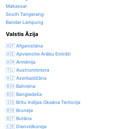
Makassar
South Tangerang
Bandar Lampung
Valstis Āzija
🇦🇫 Afganistāna
🇦🇪 Apvienotie Arābu Emirāti
🇦🇲 Armēnija
🇹🇱 Austrumtimora
🇦🇿 Azerbaidžāna
🇧🇭 Bahreina
🇧🇩 Bangladeša
🇮🇴 Britu Indijas Okeāna Teritorija
🇧🇳 Bruneja
🇧🇹 Butāna
🇰🇷 Dienvidkoreja