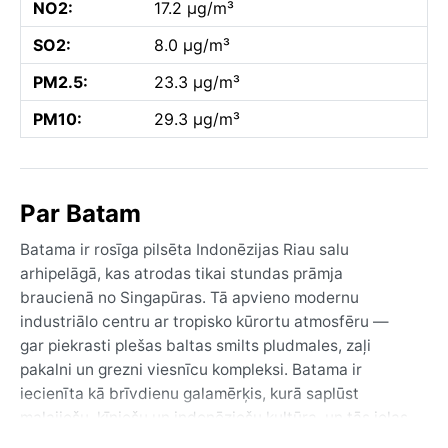
NO2:
17.2 µg/m³
SO2:
8.0 µg/m³
PM2.5:
23.3 µg/m³
PM10:
29.3 µg/m³
Par Batam
Batama ir rosīga pilsēta Indonēzijas Riau salu
arhipelāgā, kas atrodas tikai stundas prāmja
braucienā no Singapūras. Tā apvieno modernu
industriālo centru ar tropisko kūrortu atmosfēru —
gar piekrasti plešas baltas smilts pludmales, zaļi
pakalni un grezni viesnīcu kompleksi. Batama ir
iecienīta kā brīvdienu galamērķis, kurā saplūst
malajiešu, ķīniešu un indonēziešu kultūra, un tās ielas
ir pilnas ar tirgiem, tempļiem un jūras velšu