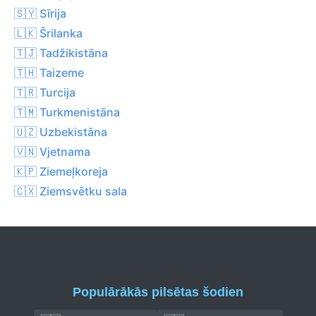
🇸🇾 Sīrija
🇱🇰 Šrilanka
🇹🇯 Tadžikistāna
🇹🇭 Taizeme
🇹🇷 Turcija
🇹🇲 Turkmenistāna
🇺🇿 Uzbekistāna
🇻🇳 Vjetnama
🇰🇵 Ziemeļkoreja
🇨🇽 Ziemsvētku sala
Populārākās pilsētas šodien