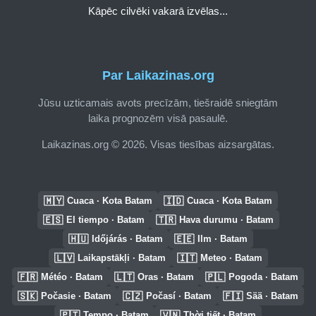
Kāpēc cilvēki vakarā izvēlas...
Par Laikazinas.org
Jūsu uzticamais avots precīzām, tiešraidē sniegtām
laika prognozēm visā pasaulē.
Laikazinas.org © 2026. Visas tiesības aizsargātas.
🇲🇾
🇮🇩
Cuaca · Kota Batam
Cuaca · Kota Batam
🇪🇸
🇹🇷
El tiempo · Batam
Hava durumu · Batam
🇭🇺
🇪🇪
Időjárás · Batam
Ilm · Batam
🇱🇻
🇮🇹
Laikapstākļi · Batam
Meteo · Batam
🇫🇷
🇱🇹
🇵🇱
Météo · Batam
Oras · Batam
Pogoda · Batam
🇸🇰
🇨🇿
🇫🇮
Počasie · Batam
Počasí · Batam
Sää · Batam
🇵🇹
🇻🇳
Tempo · Batam
Thời tiết · Batam