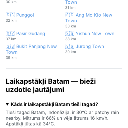
Town
30 km
31 km
🇸🇬 Punggol
🇸🇬 Ang Mo Kio New
Town
32 km
33 km
🇲🇾 Pasir Gudang
🇸🇬 Yishun New Town
37 km
38 km
🇸🇬 Bukit Panjang New
🇸🇬 Jurong Town
Town
39 km
39 km
Laikapstākļi Batam — bieži
uzdotie jautājumi
Kāds ir laikapstākļi Batam tieši tagad?
Tieši tagad Batam, Indonēzija, ir 30°C ar patchy rain
nearby. Mitrums ir 66% un vēja ātrums 16 km/h.
Apstākļi jūtas kā 34°C.