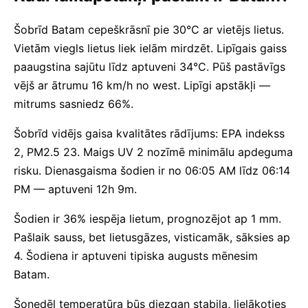
Šobrīd Batam cepeškrāsnī pie 30°C ar vietējs lietus.
Vietām viegls lietus liek ielām mirdzēt. Lipīgais gaiss
paaugstina sajūtu līdz aptuveni 34°C. Pūš pastāvīgs
vējš ar ātrumu 16 km/h no west. Lipīgi apstākļi —
mitrums sasniedz 66%.
Šobrīd vidējs gaisa kvalitātes rādījums: EPA indekss
2, PM2.5 23. Maigs UV 2 nozīmē minimālu apdeguma
risku. Dienasgaisma šodien ir no 06:05 AM līdz 06:14
PM — aptuveni 12h 9m.
Šodien ir 36% iespēja lietum, prognozējot ap 1 mm.
Pašlaik sauss, bet lietusgāzes, visticamāk, sāksies ap
4. Šodiena ir aptuveni tipiska augusts mēnesim
Batam.
Šonedēļ temperatūra būs diezgan stabila, lielākoties