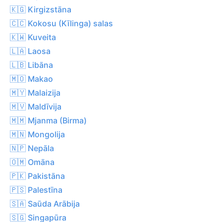
🇰🇬 Kirgizstāna
🇨🇨 Kokosu (Kīlinga) salas
🇰🇼 Kuveita
🇱🇦 Laosa
🇱🇧 Libāna
🇲🇴 Makao
🇲🇾 Malaizija
🇲🇻 Maldīvija
🇲🇲 Mjanma (Birma)
🇲🇳 Mongolija
🇳🇵 Nepāla
🇴🇲 Omāna
🇵🇰 Pakistāna
🇵🇸 Palestīna
🇸🇦 Saūda Arābija
🇸🇬 Singapūra