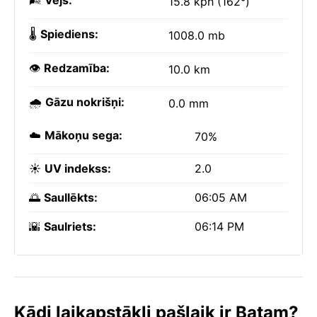
🌬️
Vējš:
15.8 kph (162°)
🌡️
Spiediens:
1008.0 mb
👁️
Redzamība:
10.0 km
🌧️
Gāzu nokrišņi:
0.0 mm
☁️
Mākoņu sega:
70%
☀️
UV indekss:
2.0
🌅
Saullēkts:
06:05 AM
🌇
Saulriets:
06:14 PM
Kādi laikapstākļi pašlaik ir Batam?