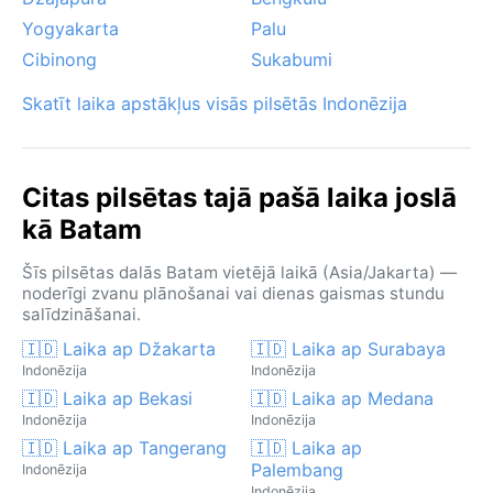
Yogyakarta
Palu
Cibinong
Sukabumi
Skatīt laika apstākļus visās pilsētās Indonēzija
Citas pilsētas tajā pašā laika joslā
kā Batam
Šīs pilsētas dalās Batam vietējā laikā (Asia/Jakarta) —
noderīgi zvanu plānošanai vai dienas gaismas stundu
salīdzināšanai.
🇮🇩 Laika ap Džakarta
🇮🇩 Laika ap Surabaya
Indonēzija
Indonēzija
🇮🇩 Laika ap Bekasi
🇮🇩 Laika ap Medana
Indonēzija
Indonēzija
🇮🇩 Laika ap Tangerang
🇮🇩 Laika ap
Palembang
Indonēzija
Indonēzija