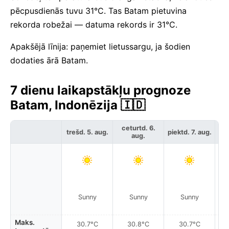
pēcpusdienās tuvu 31°C. Tas Batam pietuvina
rekorda robežai — datuma rekords ir 31°C.
Apakšējā līnija: paņemiet lietussargu, ja šodien
dodaties ārā Batam.
7 dienu laikapstākļu prognoze
Batam, Indonēzija 🇮🇩
ceturtd. 6.
trešd. 5. aug.
piektd. 7. aug.
ses
aug.
Sunny
Sunny
Sunny
Maks.
30.7°C
30.8°C
30.7°C