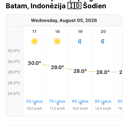
Batam, Indonēzija 🇮🇩 Šodien
Wednesday, August 05, 2026
17
18
19
20
2
32.0°C
30.0°C
30.0°
29.0°
28.0°
28.0°
28.
28.0°C
26.0°C
24.0°C
5% Lietus
7% Lietus
8% Lietus
8% Lietus
8% Li
↑
↑
↑
↑
16.0 km/h
17.0 km/h
16.0 km/h
14.0 km/h
14.0 