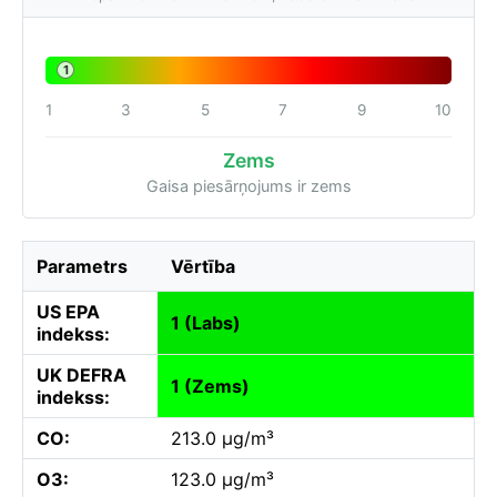
1
1
3
5
7
9
10
Zems
Gaisa piesārņojums ir zems
Parametrs
Vērtība
US EPA
1 (Labs)
indekss:
UK DEFRA
1 (Zems)
indekss:
CO:
213.0 µg/m³
O3:
123.0 µg/m³