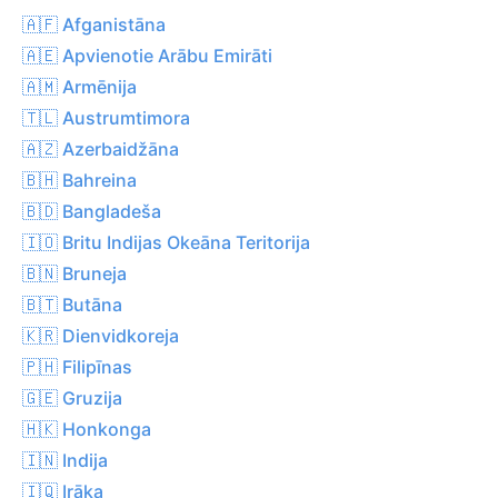
🇦🇫 Afganistāna
🇦🇪 Apvienotie Arābu Emirāti
🇦🇲 Armēnija
🇹🇱 Austrumtimora
🇦🇿 Azerbaidžāna
🇧🇭 Bahreina
🇧🇩 Bangladeša
🇮🇴 Britu Indijas Okeāna Teritorija
🇧🇳 Bruneja
🇧🇹 Butāna
🇰🇷 Dienvidkoreja
🇵🇭 Filipīnas
🇬🇪 Gruzija
🇭🇰 Honkonga
🇮🇳 Indija
🇮🇶 Irāka