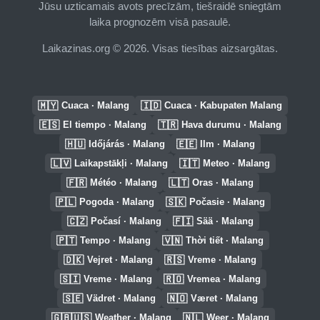
Jūsu uzticamais avots precīzām, tiešraidē sniegtām
laika prognozēm visā pasaulē.
Laikazinas.org © 2026. Visas tiesības aizsargātas.
🇲🇾
🇮🇩
Cuaca · Malang
Cuaca · Kabupaten Malang
🇪🇸
🇹🇷
El tiempo · Malang
Hava durumu · Malang
🇭🇺
🇪🇪
Időjárás · Malang
Ilm · Malang
🇱🇻
🇮🇹
Laikapstākļi · Malang
Meteo · Malang
🇫🇷
🇱🇹
Météo · Malang
Oras · Malang
🇵🇱
🇸🇰
Pogoda · Malang
Počasie · Malang
🇨🇿
🇫🇮
Počasí · Malang
Sää · Malang
🇵🇹
🇻🇳
Tempo · Malang
Thời tiết · Malang
🇩🇰
🇷🇸
Vejret · Malang
Vreme · Malang
🇸🇮
🇷🇴
Vreme · Malang
Vremea · Malang
🇸🇪
🇳🇴
Vädret · Malang
Været · Malang
🇬🇧🇺🇸
🇳🇱
Weather · Malang
Weer · Malang