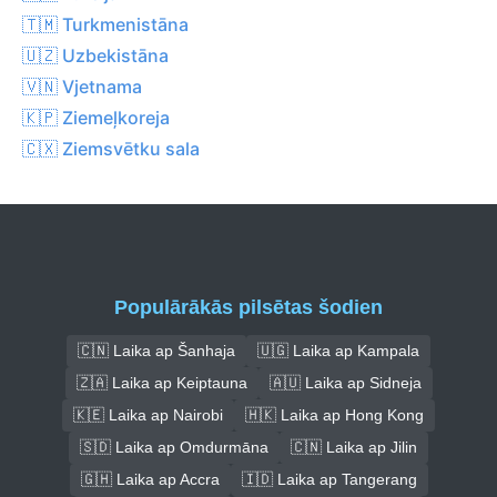
🇹🇲 Turkmenistāna
🇺🇿 Uzbekistāna
🇻🇳 Vjetnama
🇰🇵 Ziemeļkoreja
🇨🇽 Ziemsvētku sala
Populārākās pilsētas šodien
🇨🇳 Laika ap Šanhaja
🇺🇬 Laika ap Kampala
🇿🇦 Laika ap Keiptauna
🇦🇺 Laika ap Sidneja
🇰🇪 Laika ap Nairobi
🇭🇰 Laika ap Hong Kong
🇸🇩 Laika ap Omdurmāna
🇨🇳 Laika ap Jilin
🇬🇭 Laika ap Accra
🇮🇩 Laika ap Tangerang