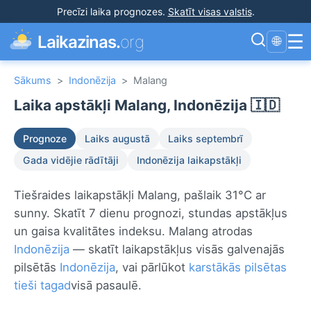
Precīzi laika prognozes
.
Skatīt visas valstis
.
☰
Laikazinas.
org
🌐
Sākums
>
Indonēzija
>
Malang
Laika apstākļi Malang, Indonēzija 🇮🇩
Prognoze
Laiks augustā
Laiks septembrī
Gada vidējie rādītāji
Indonēzija laikapstākļi
Tiešraides laikapstākļi Malang, pašlaik 31°C ar
sunny. Skatīt 7 dienu prognozi, stundas apstākļus
un gaisa kvalitātes indeksu. Malang atrodas
Indonēzija
— skatīt laikapstākļus visās galvenajās
pilsētās
Indonēzija
, vai pārlūkot
karstākās pilsētas
tieši tagad
visā pasaulē.