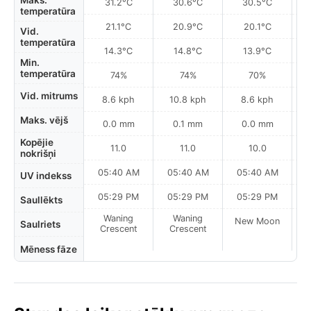
Maks.
31.2°C
30.6°C
30.5°C
temperatūra
21.1°C
20.9°C
20.1°C
Vid.
temperatūra
14.3°C
14.8°C
13.9°C
Min.
temperatūra
74%
74%
70%
Vid. mitrums
8.6 kph
10.8 kph
8.6 kph
Maks. vējš
0.0 mm
0.1 mm
0.0 mm
Kopējie
11.0
11.0
10.0
nokrišņi
05:40 AM
05:40 AM
05:40 AM
0
UV indekss
05:29 PM
05:29 PM
05:29 PM
Saullēkts
Waning
Waning
New Moon
N
Saulriets
Crescent
Crescent
Mēness fāze