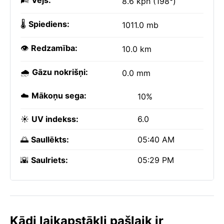
🌬️
Vējš:
8.6 kph (198°)
🌡️
Spiediens:
1011.0 mb
👁️
Redzamība:
10.0 km
🌧️
Gāzu nokrišņi:
0.0 mm
☁️
Mākoņu sega:
10%
☀️
UV indekss:
6.0
🌅
Saullēkts:
05:40 AM
🌇
Saulriets:
05:29 PM
Kādi laikapstākļi pašlaik ir