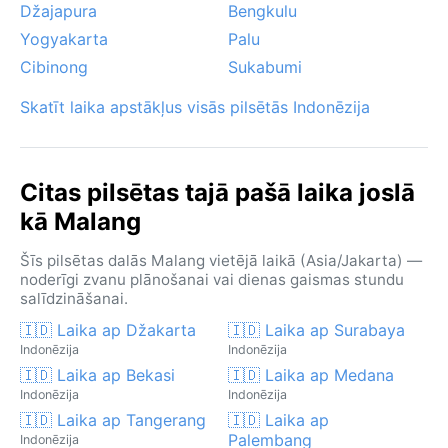
Džajapura
Bengkulu
Yogyakarta
Palu
Cibinong
Sukabumi
Skatīt laika apstākļus visās pilsētās Indonēzija
Citas pilsētas tajā pašā laika joslā
kā Malang
Šīs pilsētas dalās Malang vietējā laikā (Asia/Jakarta) —
noderīgi zvanu plānošanai vai dienas gaismas stundu
salīdzināšanai.
🇮🇩 Laika ap Džakarta
🇮🇩 Laika ap Surabaya
Indonēzija
Indonēzija
🇮🇩 Laika ap Bekasi
🇮🇩 Laika ap Medana
Indonēzija
Indonēzija
🇮🇩 Laika ap Tangerang
🇮🇩 Laika ap
Palembang
Indonēzija