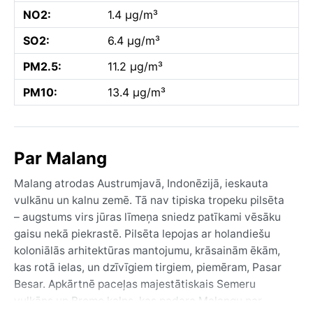
NO2:
1.4 µg/m³
SO2:
6.4 µg/m³
PM2.5:
11.2 µg/m³
PM10:
13.4 µg/m³
Par Malang
Malang atrodas Austrumjavā, Indonēzijā, ieskauta
vulkānu un kalnu zemē. Tā nav tipiska tropeku pilsēta
– augstums virs jūras līmeņa sniedz patīkami vēsāku
gaisu nekā piekrastē. Pilsēta lepojas ar holandiešu
koloniālās arhitektūras mantojumu, krāsainām ēkām,
kas rotā ielas, un dzīvīgiem tirgiem, piemēram, Pasar
Besar. Apkārtnē paceļas majestātiskais Semeru
vulkāns un Bromo kalns, kas padara Malangu par