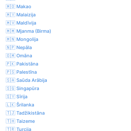
🇲🇴 Makao
🇲🇾 Malaizija
🇲🇻 Maldīvija
🇲🇲 Mjanma (Birma)
🇲🇳 Mongolija
🇳🇵 Nepāla
🇴🇲 Omāna
🇵🇰 Pakistāna
🇵🇸 Palestīna
🇸🇦 Saūda Arābija
🇸🇬 Singapūra
🇸🇾 Sīrija
🇱🇰 Šrilanka
🇹🇯 Tadžikistāna
🇹🇭 Taizeme
🇹🇷 Turcija