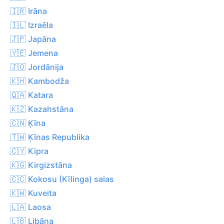
🇮🇷 Irāna
🇮🇱 Izraēla
🇯🇵 Japāna
🇾🇪 Jemena
🇯🇴 Jordānija
🇰🇭 Kambodža
🇶🇦 Katara
🇰🇿 Kazahstāna
🇨🇳 Ķīna
🇹🇼 Ķīnas Republika
🇨🇾 Kipra
🇰🇬 Kirgizstāna
🇨🇨 Kokosu (Kīlinga) salas
🇰🇼 Kuveita
🇱🇦 Laosa
🇱🇧 Libāna