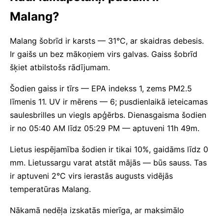
Malang?
Malang šobrīd ir karsts — 31°C, ar skaidras debesis.
Ir gaišs un bez mākoņiem virs galvas. Gaiss šobrīd
šķiet atbilstošs rādījumam.
Šodien gaiss ir tīrs — EPA indekss 1, zems PM2.5
līmenis 11. UV ir mērens — 6; pusdienlaikā ieteicamas
saulesbrilles un viegls apģērbs. Dienasgaisma šodien
ir no 05:40 AM līdz 05:29 PM — aptuveni 11h 49m.
Lietus iespējamība šodien ir tikai 10%, gaidāms līdz 0
mm. Lietussargu varat atstāt mājās — būs sauss. Tas
ir aptuveni 2°C virs ierastās augusts vidējās
temperatūras Malang.
Nākamā nedēļa izskatās mierīga, ar maksimālo