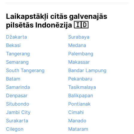
debesis skaidrākas. Tomēr arī tad jārēķinās ar
pēkšņām dienvidaustrumu musonu brāzmām – tās var
Laikapstākļi citās galvenajās
atnest īslaicīgu lietu pat sausajā sezonā. Parasti
pilsētās Indonēzija 🇮🇩
cikloni un viesuļvētras Malangu neskaro, bet kalnu
apkārtnē bieži veidojas rīta migla, īpaši vulkānu
Džakarta
Surabaya
nogāzēs. Laiks ir patīkams un nav tik svelmaina kā
Bekasi
Medana
zemienēs, padarot pilsētu par atsvaidzinošu
patvērumu no trops.
Tangerang
Palembang
Semarang
Makassar
South Tangerang
Bandar Lampung
Batam
Pekanbaru
Samarinda
Tasikmalaya
Denpasar
Balikpapan
Situbondo
Pontianak
Jambi City
Cimahi
Surakarta
Manado
Cilegon
Mataram