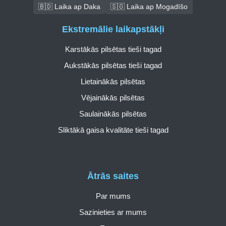
🇧🇩 Laika ap Daka
🇸🇴 Laika ap Mogadīšo
Ekstremālie laikapstākļi
Karstākās pilsētas tieši tagad
Aukstākās pilsētas tieši tagad
Lietainākās pilsētas
Vējainākās pilsētas
Saulainākās pilsētas
Sliktākā gaisa kvalitāte tieši tagad
Ātrās saites
Par mums
Sazinieties ar mums