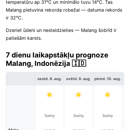
temperatūru ap 31°C un minimālo tuvu 14°C. Tas
Malang pietuvina rekorda robežai — datuma rekords
ir 32°C.
Dzeriet ūdeni un nesteidzieties — Malang šobrīd ir
patiešām karsts.
7 dienu laikapstākļu prognoze
Malang, Indonēzija 🇮🇩
sestd. 8. aug.
svētd. 9. aug.
pirmd. 10. aug.
otr
Sunny
Sunny
Sunny