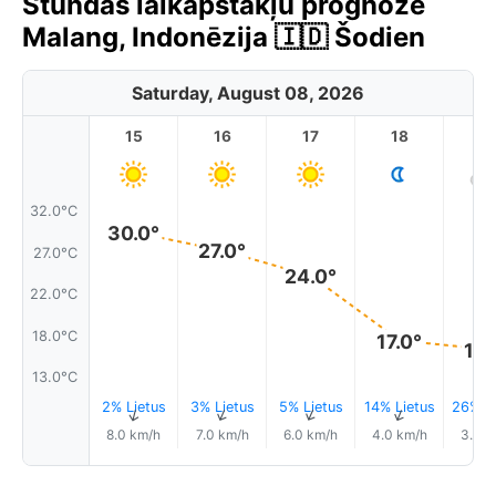
Stundas laikapstākļu prognoze
Malang, Indonēzija 🇮🇩 Šodien
Saturday, August 08, 2026
15
16
17
18
1
32.0°C
30.0°
27.0°
27.0°C
24.0°
22.0°C
18.0°C
17.0°
16.
13.0°C
2% Lietus
3% Lietus
5% Lietus
14% Lietus
26% Li
↑
↑
↑
↑
8.0 km/h
7.0 km/h
6.0 km/h
4.0 km/h
3.0 k