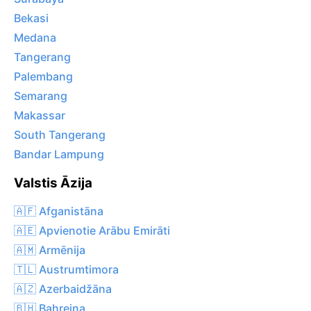
Bekasi
Medana
Tangerang
Palembang
Semarang
Makassar
South Tangerang
Bandar Lampung
Valstis Āzija
🇦🇫 Afganistāna
🇦🇪 Apvienotie Arābu Emirāti
🇦🇲 Armēnija
🇹🇱 Austrumtimora
🇦🇿 Azerbaidžāna
🇧🇭 Bahreina