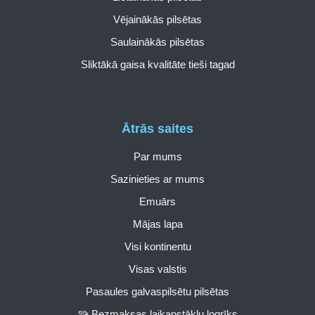
Vējainākās pilsētas
Saulainākās pilsētas
Sliktākā gaisa kvalitāte tieši tagad
Ātrās saites
Par mums
Sazinieties ar mums
Emuārs
Mājas lapa
Visi kontinentu
Visas valstis
Pasaules galvaspilsētu pilsētas
🧩 Bezmaksas laikapstākļu logrīks