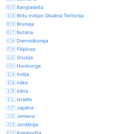
🇧🇩 Bangladeša
🇮🇴 Britu Indijas Okeāna Teritorija
🇧🇳 Bruneja
🇧🇹 Butāna
🇰🇷 Dienvidkoreja
🇵🇭 Filipīnas
🇬🇪 Gruzija
🇭🇰 Honkonga
🇮🇳 Indija
🇮🇶 Irāka
🇮🇷 Irāna
🇮🇱 Izraēla
🇯🇵 Japāna
🇾🇪 Jemena
🇯🇴 Jordānija
🇰🇭 Kambodža