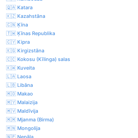
🇶🇦 Katara
🇰🇿 Kazahstāna
🇨🇳 Ķīna
🇹🇼 Ķīnas Republika
🇨🇾 Kipra
🇰🇬 Kirgizstāna
🇨🇨 Kokosu (Kīlinga) salas
🇰🇼 Kuveita
🇱🇦 Laosa
🇱🇧 Libāna
🇲🇴 Makao
🇲🇾 Malaizija
🇲🇻 Maldīvija
🇲🇲 Mjanma (Birma)
🇲🇳 Mongolija
🇳🇵 Nepāla