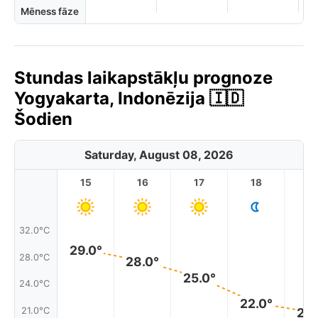
Mēness fāze
Stundas laikapstākļu prognoze
Yogyakarta, Indonēzija 🇮🇩
Šodien
Saturday, August 08, 2026
15
16
17
18
1
32.0°C
29.0°
28.0°C
28.0°
25.0°
24.0°C
22.0°
21.0°C
20.