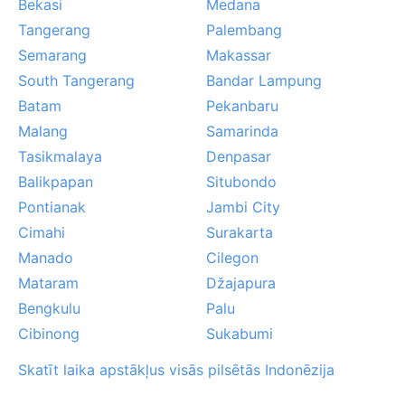
Bekasi
Medana
Tangerang
Palembang
Semarang
Makassar
South Tangerang
Bandar Lampung
Batam
Pekanbaru
Malang
Samarinda
Tasikmalaya
Denpasar
Balikpapan
Situbondo
Pontianak
Jambi City
Cimahi
Surakarta
Manado
Cilegon
Mataram
Džajapura
Bengkulu
Palu
Cibinong
Sukabumi
Skatīt laika apstākļus visās pilsētās Indonēzija