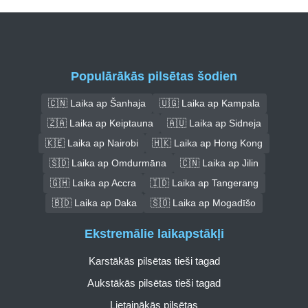
Populārākās pilsētas šodien
🇨🇳 Laika ap Šanhaja
🇺🇬 Laika ap Kampala
🇿🇦 Laika ap Keiptauna
🇦🇺 Laika ap Sidneja
🇰🇪 Laika ap Nairobi
🇭🇰 Laika ap Hong Kong
🇸🇩 Laika ap Omdurmāna
🇨🇳 Laika ap Jilin
🇬🇭 Laika ap Accra
🇮🇩 Laika ap Tangerang
🇧🇩 Laika ap Daka
🇸🇴 Laika ap Mogadīšo
Ekstremālie laikapstākļi
Karstākās pilsētas tieši tagad
Aukstākās pilsētas tieši tagad
Lietainākās pilsētas