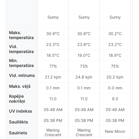
Sunny
Sunny
Sunny
Maks.
30.9°C
30.8°C
30.2°C
temperatūra
23.3°C
23.8°C
23.2°C
Vid.
temperatūra
18.5°C
19.0°C
18.9°C
Min.
temperatūra
77%
73%
75%
Vid. mitrums
21.2 kph
24.8 kph
20.2 kph
Maks. vējš
0.1 mm
0.1 mm
0.0 mm
Kopējie
11.0
11.0
9.0
nokrišņi
05:49 AM
05:49 AM
05:49 AM
0
UV indekss
05:38 PM
05:38 PM
05:38 PM
Saullēkts
Waning
Waning
New Moon
N
Saulriets
Crescent
Crescent