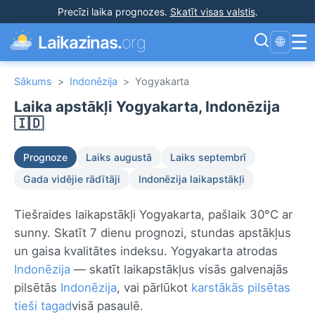
Precīzi laika prognozes
.
Skatīt visas valstis
.
☰
Laikazinas.
org
🌐
Sākums
>
Indonēzija
>
Yogyakarta
Laika apstākļi Yogyakarta, Indonēzija
🇮🇩
Prognoze
Laiks augustā
Laiks septembrī
Gada vidējie rādītāji
Indonēzija laikapstākļi
Tiešraides laikapstākļi Yogyakarta, pašlaik 30°C ar
sunny. Skatīt 7 dienu prognozi, stundas apstākļus
un gaisa kvalitātes indeksu. Yogyakarta atrodas
Indonēzija
— skatīt laikapstākļus visās galvenajās
pilsētās
Indonēzija
, vai pārlūkot
karstākās pilsētas
tieši tagad
visā pasaulē.