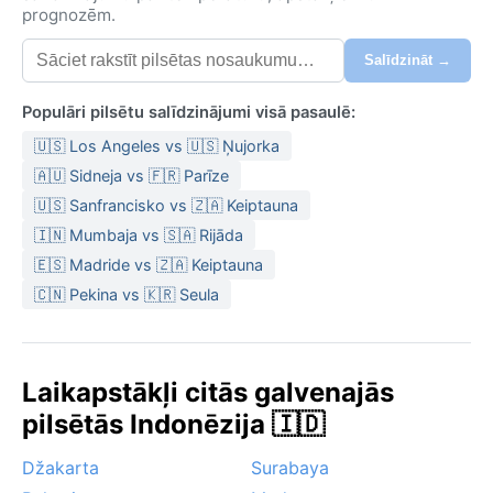
prognozēm.
Salīdzināt →
Populāri pilsētu salīdzinājumi visā pasaulē:
🇺🇸 Los Angeles vs 🇺🇸 Ņujorka
🇦🇺 Sidneja vs 🇫🇷 Parīze
🇺🇸 Sanfrancisko vs 🇿🇦 Keiptauna
🇮🇳 Mumbaja vs 🇸🇦 Rijāda
🇪🇸 Madride vs 🇿🇦 Keiptauna
🇨🇳 Pekina vs 🇰🇷 Seula
Laikapstākļi citās galvenajās
pilsētās Indonēzija 🇮🇩
Džakarta
Surabaya