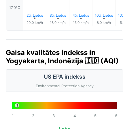
17.0°C
2% Lietus
3% Lietus
4% Lietus
10% Lietus
16% Li
↑
↑
↑
↑
20.0 km/h
18.0 km/h
15.0 km/h
8.0 km/h
5.0 k
Gaisa kvalitātes indekss in
Yogyakarta, Indonēzija 🇮🇩 (AQI)
US EPA indekss
Environmental Protection Agency
1
1
2
3
4
5
6
Labs