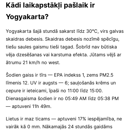
Kādi laikapstākļi pašlaik ir
Yogyakarta?
Yogyakarta šajā stundā sakarst līdz 30°C, virs galvas
skaidras debesis. Skaidras debesis nozīmē spēcīgu,
tiešu saules gaismu tieši tagad. Šobrīd nav būtiska
vēja dzesēšanas vai karstuma efekta. Jūtams vējš ar
ātrumu 21 km/h no west.
Šodien gaiss ir tīrs — EPA indekss 1, zems PM2.5
līmenis 12. UV ir augsts — 6; sauļošanās krēms un
cepure ir ieteicami, īpaši no 11:00 līdz 15:00.
Dienasgaisma šodien ir no 05:49 AM līdz 05:38 PM
— aptuveni 11h 49m.
Lietus ir maz ticams — aptuveni 17% iespējamība, ne
vairāk kā 0 mm. Nākamajās 24 stundās gaidāms