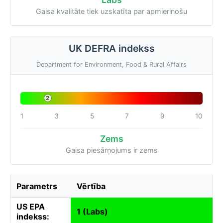
Gaisa kvalitāte tiek uzskatīta par apmierinošu
UK DEFRA indekss
Department for Environment, Food & Rural Affairs
2
1
3
5
7
9
10
Zems
Gaisa piesārņojums ir zems
Parametrs
Vērtība
US EPA
1 (Labs)
indekss: