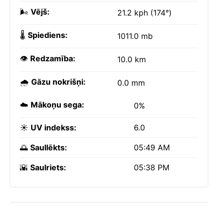
🌬️
Vējš:
21.2 kph (174°)
🌡️
Spiediens:
1011.0 mb
👁️
Redzamība:
10.0 km
🌧️
Gāzu nokrišņi:
0.0 mm
☁️
Mākoņu sega:
0%
☀️
UV indekss:
6.0
🌅
Saullēkts:
05:49 AM
🌇
Saulriets:
05:38 PM