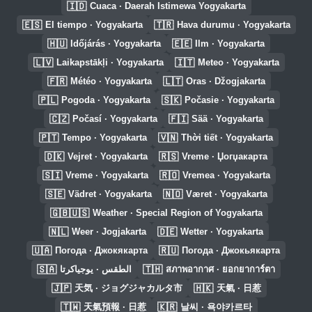
🇮🇩
Cuaca · Daerah Istimewa Yogyakarta
🇪🇸
🇹🇷
El tiempo · Yogyakarta
Hava durumu · Yogyakarta
🇭🇺
🇪🇪
Időjárás · Yogyakarta
Ilm · Yogyakarta
🇱🇻
🇮🇹
Laikapstākļi · Yogyakarta
Meteo · Yogyakarta
🇫🇷
🇱🇹
Météo · Yogyakarta
Oras · Džogjakarta
🇵🇱
🇸🇰
Pogoda · Yogyakarta
Počasie · Yogyakarta
🇨🇿
🇫🇮
Počasí · Yogyakarta
Sää · Yogyakarta
🇵🇹
🇻🇳
Tempo · Yogyakarta
Thời tiết · Yogyakarta
🇩🇰
🇷🇸
Vejret · Yogyakarta
Vreme · Џогџакарта
🇸🇮
🇷🇴
Vreme · Yogyakarta
Vremea · Yogyakarta
🇸🇪
🇳🇴
Vädret · Yogyakarta
Været · Yogyakarta
🇬🇧🇺🇸
Weather · Special Region of Yogyakarta
🇳🇱
🇩🇪
Weer · Jogjakarta
Wetter · Yogyakarta
🇺🇦
🇷🇺
Погода · Джокякарта
Погода · Джокьякарта
🇸🇦
🇹🇭
الطقس · يوجياكرتا
สภาพอากาศ · ยอกยาการ์ตา
🇯🇵
🇭🇰
天気 · ジョグジャカルタ市
天氣 · 日惹
🇹🇼
🇰🇷
天氣預報 · 日惹
날씨 · 욕야카르타