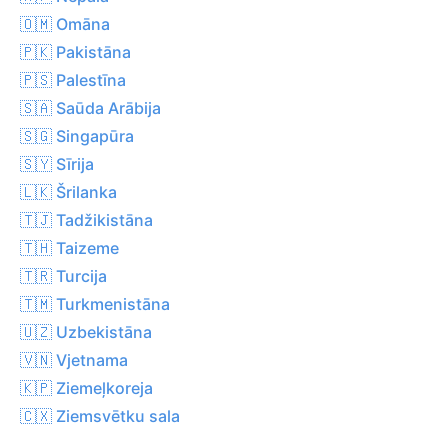
🇴🇲 Omāna
🇵🇰 Pakistāna
🇵🇸 Palestīna
🇸🇦 Saūda Arābija
🇸🇬 Singapūra
🇸🇾 Sīrija
🇱🇰 Šrilanka
🇹🇯 Tadžikistāna
🇹🇭 Taizeme
🇹🇷 Turcija
🇹🇲 Turkmenistāna
🇺🇿 Uzbekistāna
🇻🇳 Vjetnama
🇰🇵 Ziemeļkoreja
🇨🇽 Ziemsvētku sala