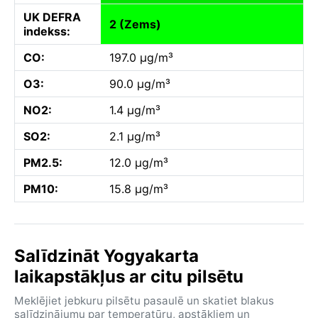
UK DEFRA
2 (Zems)
indekss:
CO:
197.0 µg/m³
O3:
90.0 µg/m³
NO2:
1.4 µg/m³
SO2:
2.1 µg/m³
PM2.5:
12.0 µg/m³
PM10:
15.8 µg/m³
Salīdzināt Yogyakarta
laikapstākļus ar citu pilsētu
Meklējiet jebkuru pilsētu pasaulē un skatiet blakus
salīdzinājumu par temperatūru, apstākļiem un