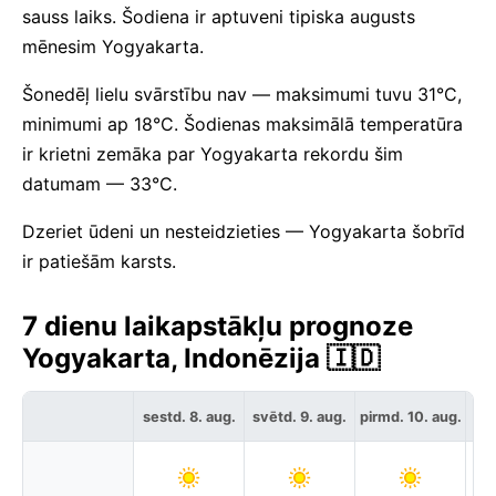
sauss laiks. Šodiena ir aptuveni tipiska augusts
mēnesim Yogyakarta.
Šonedēļ lielu svārstību nav — maksimumi tuvu 31°C,
minimumi ap 18°C. Šodienas maksimālā temperatūra
ir krietni zemāka par Yogyakarta rekordu šim
datumam — 33°C.
Dzeriet ūdeni un nesteidzieties — Yogyakarta šobrīd
ir patiešām karsts.
7 dienu laikapstākļu prognoze
Yogyakarta, Indonēzija 🇮🇩
sestd. 8. aug.
svētd. 9. aug.
pirmd. 10. aug.
otr