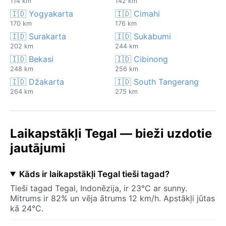
114 km
142 km
🇮🇩 Yogyakarta
🇮🇩 Cimahi
170 km
176 km
🇮🇩 Surakarta
🇮🇩 Sukabumi
202 km
244 km
🇮🇩 Bekasi
🇮🇩 Cibinong
248 km
256 km
🇮🇩 Džakarta
🇮🇩 South Tangerang
264 km
275 km
Laikapstākļi Tegal — bieži uzdotie
jautājumi
Kāds ir laikapstākļi Tegal tieši tagad?
Tieši tagad Tegal, Indonēzija, ir 23°C ar sunny.
Mitrums ir 82% un vēja ātrums 12 km/h. Apstākļi jūtas
kā 24°C.