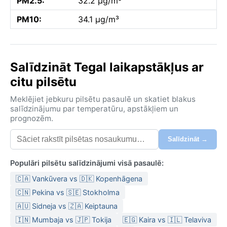
PM2.5:
32.2 µg/m³
PM10:
34.1 µg/m³
Salīdzināt Tegal laikapstākļus ar
citu pilsētu
Meklējiet jebkuru pilsētu pasaulē un skatiet blakus
salīdzinājumu par temperatūru, apstākļiem un
prognozēm.
Salīdzināt →
Populāri pilsētu salīdzinājumi visā pasaulē:
🇨🇦 Vankūvera vs 🇩🇰 Kopenhāgena
🇨🇳 Pekina vs 🇸🇪 Stokholma
🇦🇺 Sidneja vs 🇿🇦 Keiptauna
🇮🇳 Mumbaja vs 🇯🇵 Tokija
🇪🇬 Kaira vs 🇮🇱 Telaviva