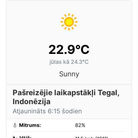
22.9°C
jūtas kā 24.3°C
Sunny
Pašreizējie laikapstākļi Tegal,
Indonēzija
Atjaunināts 6:15 šodien
💧
Mitrums:
82%