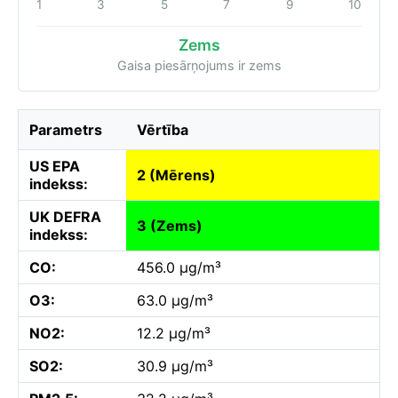
1
3
5
7
9
10
Zems
Gaisa piesārņojums ir zems
Parametrs
Vērtība
US EPA
2 (Mērens)
indekss:
UK DEFRA
3 (Zems)
indekss:
CO:
456.0 µg/m³
O3:
63.0 µg/m³
NO2:
12.2 µg/m³
SO2:
30.9 µg/m³