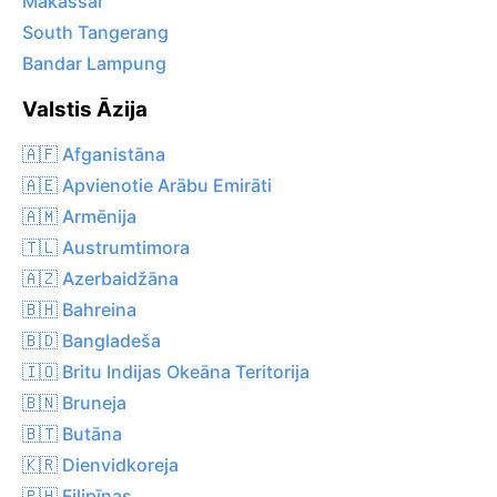
Makassar
South Tangerang
Bandar Lampung
Valstis Āzija
🇦🇫 Afganistāna
🇦🇪 Apvienotie Arābu Emirāti
🇦🇲 Armēnija
🇹🇱 Austrumtimora
🇦🇿 Azerbaidžāna
🇧🇭 Bahreina
🇧🇩 Bangladeša
🇮🇴 Britu Indijas Okeāna Teritorija
🇧🇳 Bruneja
🇧🇹 Butāna
🇰🇷 Dienvidkoreja
🇵🇭 Filipīnas