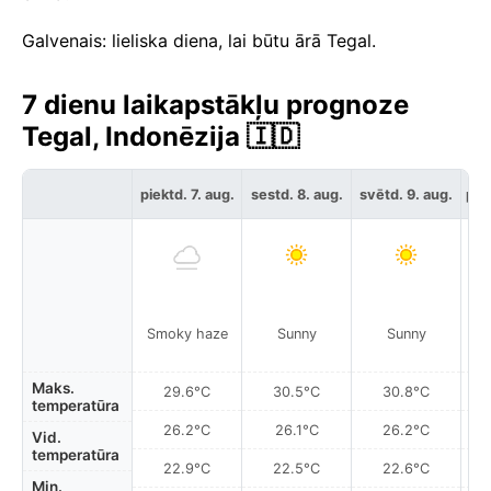
Galvenais: lieliska diena, lai būtu ārā Tegal.
7 dienu laikapstākļu prognoze
Tegal, Indonēzija 🇮🇩
piektd. 7. aug.
sestd. 8. aug.
svētd. 9. aug.
pir
Smoky haze
Sunny
Sunny
Maks.
29.6°C
30.5°C
30.8°C
temperatūra
26.2°C
26.1°C
26.2°C
Vid.
temperatūra
22.9°C
22.5°C
22.6°C
Min.