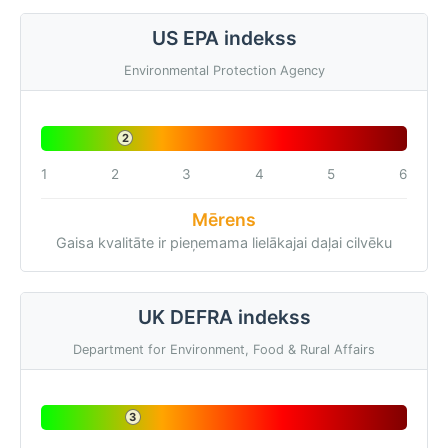
US EPA indekss
Environmental Protection Agency
2
1
2
3
4
5
6
Mērens
Gaisa kvalitāte ir pieņemama lielākajai daļai cilvēku
UK DEFRA indekss
Department for Environment, Food & Rural Affairs
3