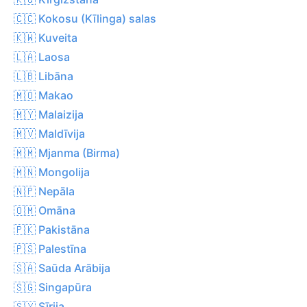
🇨🇨 Kokosu (Kīlinga) salas
🇰🇼 Kuveita
🇱🇦 Laosa
🇱🇧 Libāna
🇲🇴 Makao
🇲🇾 Malaizija
🇲🇻 Maldīvija
🇲🇲 Mjanma (Birma)
🇲🇳 Mongolija
🇳🇵 Nepāla
🇴🇲 Omāna
🇵🇰 Pakistāna
🇵🇸 Palestīna
🇸🇦 Saūda Arābija
🇸🇬 Singapūra
🇸🇾 Sīrija