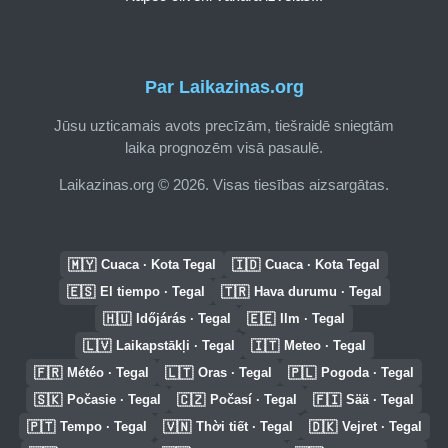
Par Laikazinas.org
Jūsu uzticamais avots precīzām, tiešraidē sniegtām
laika prognozēm visā pasaulē.
Laikazinas.org © 2026. Visas tiesības aizsargātas.
🇲🇾
🇮🇩
Cuaca · Kota Tegal
Cuaca · Kota Tegal
🇪🇸
🇹🇷
El tiempo · Tegal
Hava durumu · Tegal
🇭🇺
🇪🇪
Időjárás · Tegal
Ilm · Tegal
🇱🇻
🇮🇹
Laikapstākļi · Tegal
Meteo · Tegal
🇫🇷
🇱🇹
🇵🇱
Météo · Tegal
Oras · Tegal
Pogoda · Tegal
🇸🇰
🇨🇿
🇫🇮
Počasie · Tegal
Počasí · Tegal
Sää · Tegal
🇵🇹
🇻🇳
🇩🇰
Tempo · Tegal
Thời tiết · Tegal
Vejret · Tegal