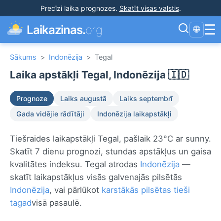
Precīzi laika prognozes
.
Skatīt visas valstis
.
☰
Laikazinas.
org
🌐
Sākums
>
Indonēzija
>
Tegal
Laika apstākļi Tegal, Indonēzija 🇮🇩
Prognoze
Laiks augustā
Laiks septembrī
Gada vidējie rādītāji
Indonēzija laikapstākļi
Tiešraides laikapstākļi Tegal, pašlaik 23°C ar sunny.
Skatīt 7 dienu prognozi, stundas apstākļus un gaisa
kvalitātes indeksu. Tegal atrodas
Indonēzija
—
skatīt laikapstākļus visās galvenajās pilsētās
Indonēzija
, vai pārlūkot
karstākās pilsētas tieši
tagad
visā pasaulē.