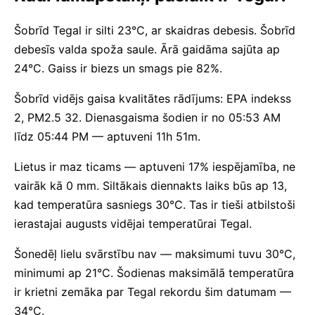
Šobrīd Tegal ir silti 23°C, ar skaidras debesis. Šobrīd
debesīs valda spoža saule. Ārā gaidāma sajūta ap
24°C. Gaiss ir biezs un smags pie 82%.
Šobrīd vidējs gaisa kvalitātes rādījums: EPA indekss
2, PM2.5 32. Dienasgaisma šodien ir no 05:53 AM
līdz 05:44 PM — aptuveni 11h 51m.
Lietus ir maz ticams — aptuveni 17% iespējamība, ne
vairāk kā 0 mm. Siltākais diennakts laiks būs ap 13,
kad temperatūra sasniegs 30°C. Tas ir tieši atbilstoši
ierastajai augusts vidējai temperatūrai Tegal.
Šonedēļ lielu svārstību nav — maksimumi tuvu 30°C,
minimumi ap 21°C. Šodienas maksimālā temperatūra
ir krietni zemāka par Tegal rekordu šim datumam —
34°C.