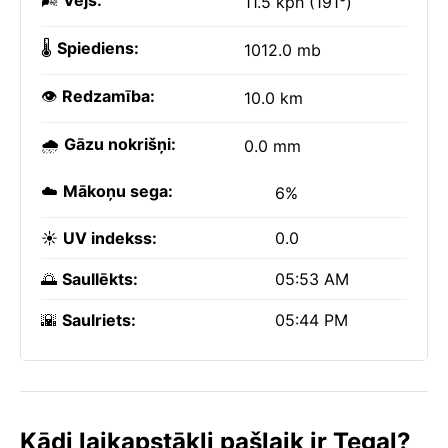
🌬️
Vējš:
11.5 kph (191°)
🌡️
Spiediens:
1012.0 mb
👁️
Redzamība:
10.0 km
🌧️
Gāzu nokrišņi:
0.0 mm
☁️
Mākoņu sega:
6%
☀️
UV indekss:
0.0
🌅
Saullēkts:
05:53 AM
🌇
Saulriets:
05:44 PM
Kādi laikapstākļi pašlaik ir Tegal?