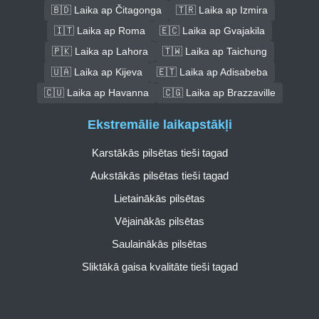
🇧🇩 Laika ap Čitagonga
🇹🇷 Laika ap Izmira
🇮🇹 Laika ap Roma
🇪🇨 Laika ap Gvajakila
🇵🇰 Laika ap Lahora
🇹🇼 Laika ap Taichung
🇺🇦 Laika ap Kijeva
🇪🇹 Laika ap Adisabeba
🇨🇺 Laika ap Havanna
🇨🇬 Laika ap Brazzaville
Ekstremālie laikapstākļi
Karstākās pilsētas tieši tagad
Aukstākās pilsētas tieši tagad
Lietainākās pilsētas
Vējainākās pilsētas
Saulainākās pilsētas
Sliktākā gaisa kvalitāte tieši tagad