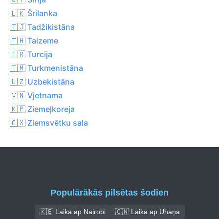
🇱🇰 Šrilanka
🇹🇯 Tadžikistāna
🇹🇭 Taizeme
🇹🇷 Turcija
🇹🇲 Turkmenistāna
🇺🇿 Uzbekistāna
🇻🇳 Vjetnama
🇰🇵 Ziemeļkoreja
🇨🇽 Ziemsvētku sala
Populārākās pilsētas šodien
🇰🇪 Laika ap Nairobi
🇨🇳 Laika ap Uhaņa