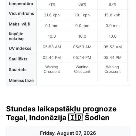
temperatūra
71%
69%
67%
Vid. mitrums
21.6 kph
19.1 kph
15.8 kph
Maks. vējš
0.1 mm
0.0 mm
0.0 mm
Kopējie
10.0
10.0
10.0
nokrišņi
05:53 AM
05:53 AM
05:53 AM
0
UV indekss
05:44 PM
05:44 PM
05:44 PM
Saullēkts
Waning
Waning
Waning
N
Saulriets
Crescent
Crescent
Crescent
Mēness fāze
Stundas laikapstākļu prognoze
Tegal, Indonēzija 🇮🇩 Šodien
Friday, August 07, 2026