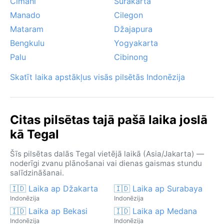
Cimahi
Surakarta
Manado
Cilegon
Mataram
Džajapura
Bengkulu
Yogyakarta
Palu
Cibinong
Skatīt laika apstākļus visās pilsētās Indonēzija
Citas pilsētas tajā pašā laika joslā
kā Tegal
Šīs pilsētas dalās Tegal vietējā laikā (Asia/Jakarta) —
noderīgi zvanu plānošanai vai dienas gaismas stundu
salīdzināšanai.
🇮🇩 Laika ap Džakarta
🇮🇩 Laika ap Surabaya
Indonēzija
Indonēzija
🇮🇩 Laika ap Bekasi
🇮🇩 Laika ap Medana
Indonēzija
Indonēzija