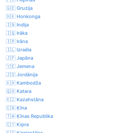
🇬🇪 Gruzija
🇭🇰 Honkonga
🇮🇳 Indija
🇮🇶 Irāka
🇮🇷 Irāna
🇮🇱 Izraēla
🇯🇵 Japāna
🇾🇪 Jemena
🇯🇴 Jordānija
🇰🇭 Kambodža
🇶🇦 Katara
🇰🇿 Kazahstāna
🇨🇳 Ķīna
🇹🇼 Ķīnas Republika
🇨🇾 Kipra
🇰🇬 Kirgizstāna