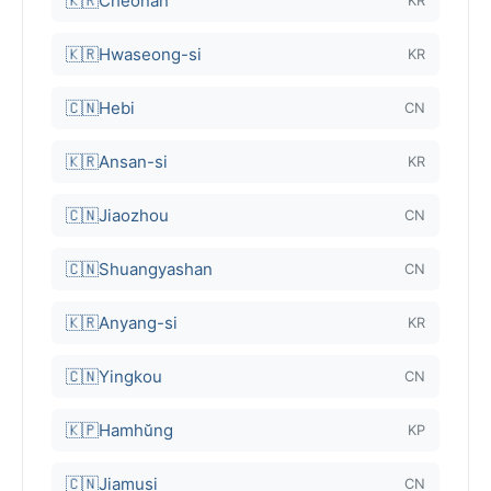
🇰🇷
Cheonan
KR
🇰🇷
Hwaseong-si
KR
🇨🇳
Hebi
CN
🇰🇷
Ansan-si
KR
🇨🇳
Jiaozhou
CN
🇨🇳
Shuangyashan
CN
🇰🇷
Anyang-si
KR
🇨🇳
Yingkou
CN
🇰🇵
Hamhŭng
KP
🇨🇳
Jiamusi
CN