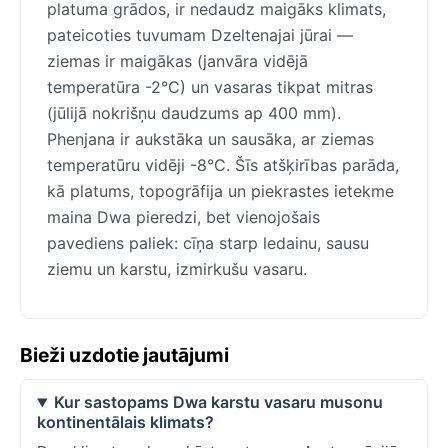
platuma grādos, ir nedaudz maigāks klimats,
pateicoties tuvumam Dzeltenajai jūrai —
ziemas ir maigākas (janvāra vidējā
temperatūra -2°C) un vasaras tikpat mitras
(jūlijā nokrišņu daudzums ap 400 mm).
Phenjana ir aukstāka un sausāka, ar ziemas
temperatūru vidēji -8°C. Šīs atšķirības parāda,
kā platums, topogrāfija un piekrastes ietekme
maina Dwa pieredzi, bet vienojošais
pavediens paliek: cīņa starp ledainu, sausu
ziemu un karstu, izmirkušu vasaru.
Bieži uzdotie jautājumi
Kur sastopams Dwa karstu vasaru musonu
kontinentālais klimats?