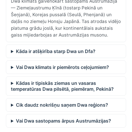
Dwa klimats galvenokārt sastopams Austrumāzijā
— Ziemeļaustrumu Ķīnā (tostarp Pekinā un
Šeņjanā), Korejas pussalā (Seulā, Phenjanā) un
daļās no ziemeļu Honsju Japānā. Tas atrodas vidējo
platuma grādu joslā, kur kontinentālais aukstais
gaiss mijiedarbojas ar Austrumāzijas musonu.
Kāda ir atšķirība starp Dwa un Dfa?
Vai Dwa klimats ir piemērots ceļojumiem?
Kādas ir tipiskās ziemas un vasaras
temperatūras Dwa pilsētā, piemēram, Pekinā?
Cik daudz nokrišņu saņem Dwa reģions?
Vai Dwa sastopams ārpus Austrumāzijas?