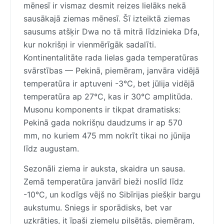
mēnesī ir vismaz desmit reizes lielāks nekā
sausākajā ziemas mēnesī. Šī izteiktā ziemas
sausums atšķir Dwa no tā mitrā līdzinieka Dfa,
kur nokrišņi ir vienmērīgāk sadalīti.
Kontinentalitāte rada lielas gada temperatūras
svārstības — Pekinā, piemēram, janvāra vidējā
temperatūra ir aptuveni -3°C, bet jūlija vidējā
temperatūra ap 27°C, kas ir 30°C amplitūda.
Musonu komponents ir tikpat dramatisks:
Pekinā gada nokrišņu daudzums ir ap 570
mm, no kuriem 475 mm nokrīt tikai no jūnija
līdz augustam.
Sezonāli ziema ir auksta, skaidra un sausa.
Zemā temperatūra janvārī bieži noslīd līdz
-10°C, un kodīgs vējš no Sibīrijas piešķir bargu
aukstumu. Sniegs ir sporādisks, bet var
uzkrāties, it īpaši ziemeļu pilsētās, piemēram,