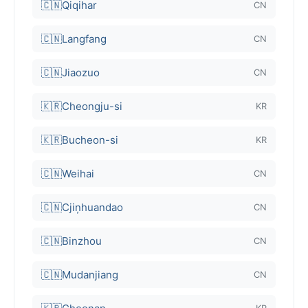
🇨🇳
Qiqihar
CN
🇨🇳
Langfang
CN
🇨🇳
Jiaozuo
CN
🇰🇷
Cheongju-si
KR
🇰🇷
Bucheon-si
KR
🇨🇳
Weihai
CN
🇨🇳
Cjiņhuandao
CN
🇨🇳
Binzhou
CN
🇨🇳
Mudanjiang
CN