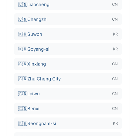
🇨🇳
Liaocheng
CN
🇨🇳
Changzhi
CN
🇰🇷
Suwon
KR
🇰🇷
Goyang-si
KR
🇨🇳
Xinxiang
CN
🇨🇳
Zhu Cheng City
CN
🇨🇳
Laiwu
CN
🇨🇳
Benxi
CN
🇰🇷
Seongnam-si
KR