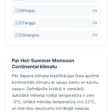
🇨🇳
Pingdu
CN
🇨🇳
Tanggu
CN
🇨🇳
Shangluo
CN
Par Hot-Summer Monsoon
Continental klimatu
Pēc Kepena klimata klasifikācijas Dwa apzīmē
kontinentālu klimatu ar sausu ziemu un karstu
vasaru. Definējošie kritēriji ir vienkārši:
aukstākā mēneša vidējā temperatūra ir zem
-3°C, siltākā mēneša temperatūra virs 22°C,
un nokrišņu daudzums mitrākajā vasaras