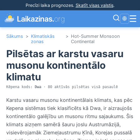
Precīzi laika prognozes
.
Skatīt visas valstis
.
☰
Laikazinas.
org
🌐
Sākums
>
Klimatiskās
>
Hot-Summer Monsoon
zonas
Continental
Pilsētas ar karstu vasaru
musonu kontinentālo
klimatu
Kēpena kods:
Dwa
· 80 aktīvās pilsētas visā pasaulē
Karstu vasaru musonu kontinentālais klimats, kas pēc
Kepena sistēmas tiek klasificēts kā Dwa, ir aizraujošs
kontinentālo galējību un musonu ritmu sajaukums. Šis
klimats aizņem samērā šauru joslu Austrumāzijā,
visievērojamāk Ziemeļaustrumu Ķīnā, Korejas pussalā