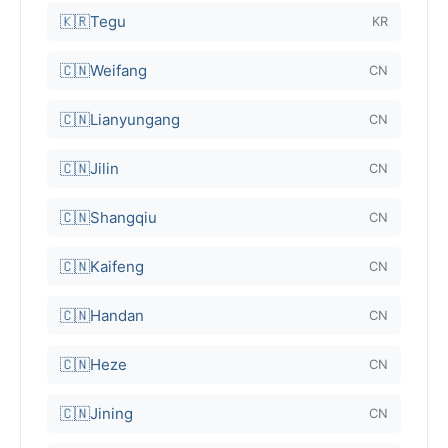
🇰🇷
Tegu
KR
🇨🇳
Weifang
CN
🇨🇳
Lianyungang
CN
🇨🇳
Jilin
CN
🇨🇳
Shangqiu
CN
🇨🇳
Kaifeng
CN
🇨🇳
Handan
CN
🇨🇳
Heze
CN
🇨🇳
Jining
CN