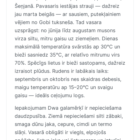
Šeņjanā. Pavasaris iestājas strauji — dažreiz
jau marta beigās — ar sausiem, putekļainiem
vējiem no Gobi tuksneša. Tad vasara
uzsprāgst: no jūnija līdz augustam musons
virza siltu, mitru gaisu uz ziemeļiem. Dienas
maksimālā temperatūra svārstās ap 30°C un
bieži sasniedz 35°C, ar relatīvo mitrumu virs
70%. Spēcīgs lietus ir bieži sastopams, dažreiz
izraisot plūdus. Rudens ir labākais laiks:
septembris un oktobris nes skaidras debesis,
maigu temperatūru ap 15–20°C un svaigu
gaisu — ideāls ceļojumu logs.
Iepakojumam Dwa galamērķī ir nepieciešama
daudzpusība. Ziemā nepieciešami silti zābaki,
smaga dūnu jaka, cepure, cimdi un termo
slāņi. Vasarā obligāti ir viegls, elpojošs