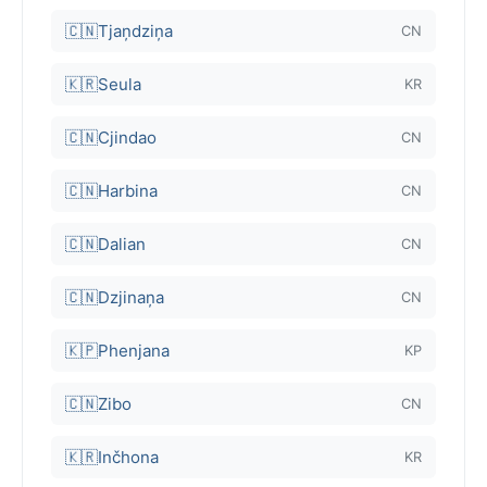
🇨🇳
Tjaņdziņa
CN
🇰🇷
Seula
KR
🇨🇳
Cjindao
CN
🇨🇳
Harbina
CN
🇨🇳
Dalian
CN
🇨🇳
Dzjinaņa
CN
🇰🇵
Phenjana
KP
🇨🇳
Zibo
CN
🇰🇷
Inčhona
KR