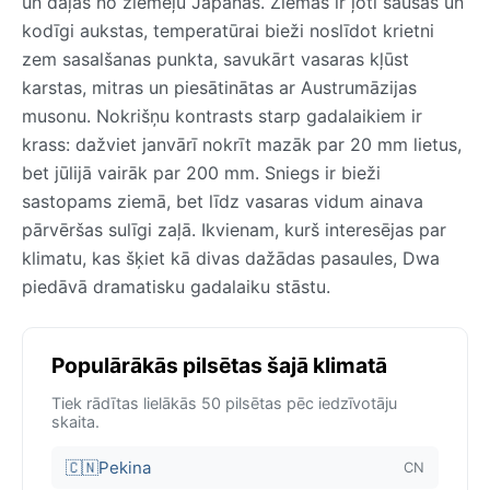
un daļās no ziemeļu Japānas. Ziemas ir ļoti sausas un
kodīgi aukstas, temperatūrai bieži noslīdot krietni
zem sasalšanas punkta, savukārt vasaras kļūst
karstas, mitras un piesātinātas ar Austrumāzijas
musonu. Nokrišņu kontrasts starp gadalaikiem ir
krass: dažviet janvārī nokrīt mazāk par 20 mm lietus,
bet jūlijā vairāk par 200 mm. Sniegs ir bieži
sastopams ziemā, bet līdz vasaras vidum ainava
pārvēršas sulīgi zaļā. Ikvienam, kurš interesējas par
klimatu, kas šķiet kā divas dažādas pasaules, Dwa
piedāvā dramatisku gadalaiku stāstu.
Populārākās pilsētas šajā klimatā
Tiek rādītas lielākās 50 pilsētas pēc iedzīvotāju
skaita.
🇨🇳
Pekina
CN