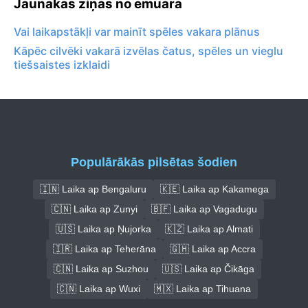
Jaunākās ziņas no emuāra
Vai laikapstākļi var mainīt spēles vakara plānus
Kāpēc cilvēki vakarā izvēlas čatus, spēles un vieglu
tiešsaistes izklaidi
Populārākās pilsētas šodien
🇮🇳 Laika ap Bengaluru
🇰🇪 Laika ap Kakamega
🇨🇳 Laika ap Zunyi
🇧🇫 Laika ap Vagadugu
🇺🇸 Laika ap Ņujorka
🇰🇿 Laika ap Almati
🇮🇷 Laika ap Teherāna
🇬🇭 Laika ap Accra
🇨🇳 Laika ap Suzhou
🇺🇸 Laika ap Čikāga
🇨🇳 Laika ap Wuxi
🇲🇽 Laika ap Tihuana