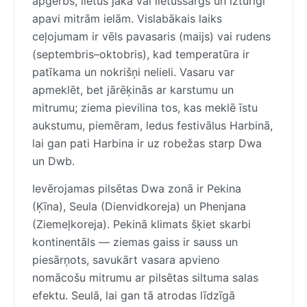
apģērbs, lietus jaka vai lietussargs un izturīgi
apavi mitrām ielām. Vislabākais laiks
ceļojumam ir vēls pavasaris (maijs) vai rudens
(septembris–oktobris), kad temperatūra ir
patīkama un nokrišņi nelieli. Vasaru var
apmeklēt, bet jārēķinās ar karstumu un
mitrumu; ziema pievilina tos, kas meklē īstu
aukstumu, piemēram, ledus festivālus Harbinā,
lai gan pati Harbina ir uz robežas starp Dwa
un Dwb.
Ievērojamas pilsētas Dwa zonā ir Pekina
(Ķīna), Seula (Dienvidkoreja) un Phenjana
(Ziemeļkoreja). Pekinā klimats šķiet skarbi
kontinentāls — ziemas gaiss ir sauss un
piesārņots, savukārt vasara apvieno
nomācošu mitrumu ar pilsētas siltuma salas
efektu. Seulā, lai gan tā atrodas līdzīgā