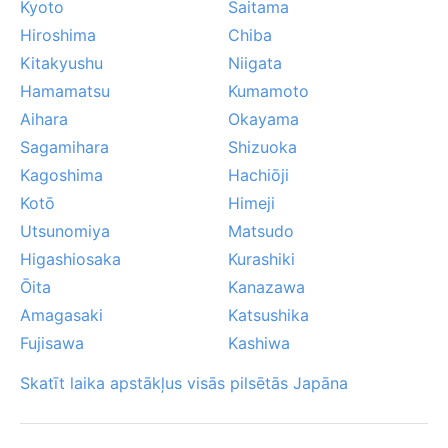
Kyoto
Saitama
Hiroshima
Chiba
Kitakyushu
Niigata
Hamamatsu
Kumamoto
Aihara
Okayama
Sagamihara
Shizuoka
Kagoshima
Hachiōji
Kotō
Himeji
Utsunomiya
Matsudo
Higashiosaka
Kurashiki
Ōita
Kanazawa
Amagasaki
Katsushika
Fujisawa
Kashiwa
Skatīt laika apstākļus visās pilsētās Japāna