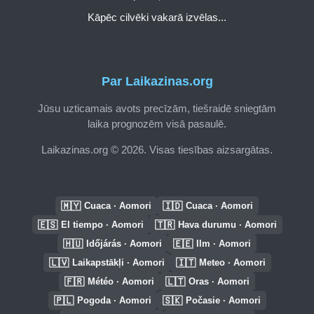
Kāpēc cilvēki vakarā izvēlas...
Par Laikazinas.org
Jūsu uzticamais avots precīzām, tiešraidē sniegtām
laika prognozēm visā pasaulē.
Laikazinas.org © 2026. Visas tiesības aizsargātas.
🇲🇾
🇮🇩
Cuaca · Aomori
Cuaca · Aomori
🇪🇸
🇹🇷
El tiempo · Aomori
Hava durumu · Aomori
🇭🇺
🇪🇪
Időjárás · Aomori
Ilm · Aomori
🇱🇻
🇮🇹
Laikapstākļi · Aomori
Meteo · Aomori
🇫🇷
🇱🇹
Météo · Aomori
Oras · Aomori
🇵🇱
🇸🇰
Pogoda · Aomori
Počasie · Aomori