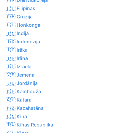
🇵🇭 Filipīnas
🇬🇪 Gruzija
🇭🇰 Honkonga
🇮🇳 Indija
🇮🇩 Indonēzija
🇮🇶 Irāka
🇮🇷 Irāna
🇮🇱 Izraēla
🇾🇪 Jemena
🇯🇴 Jordānija
🇰🇭 Kambodža
🇶🇦 Katara
🇰🇿 Kazahstāna
🇨🇳 Ķīna
🇹🇼 Ķīnas Republika
🇨🇾 Kipra