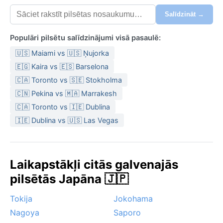
Salīdzināt →
Populāri pilsētu salīdzinājumi visā pasaulē:
🇺🇸 Maiami vs 🇺🇸 Ņujorka
🇪🇬 Kaira vs 🇪🇸 Barselona
🇨🇦 Toronto vs 🇸🇪 Stokholma
🇨🇳 Pekina vs 🇲🇦 Marrakesh
🇨🇦 Toronto vs 🇮🇪 Dublina
🇮🇪 Dublina vs 🇺🇸 Las Vegas
Laikapstākļi citās galvenajās
pilsētās Japāna 🇯🇵
Tokija
Jokohama
Nagoya
Saporo