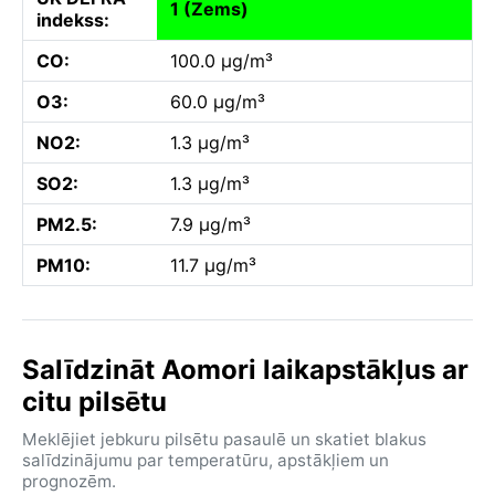
1 (Zems)
indekss:
CO:
100.0 µg/m³
O3:
60.0 µg/m³
NO2:
1.3 µg/m³
SO2:
1.3 µg/m³
PM2.5:
7.9 µg/m³
PM10:
11.7 µg/m³
Salīdzināt Aomori laikapstākļus ar
citu pilsētu
Meklējiet jebkuru pilsētu pasaulē un skatiet blakus
salīdzinājumu par temperatūru, apstākļiem un
prognozēm.