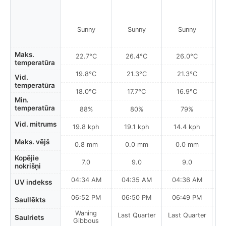
Sunny
Sunny
Sunny
Maks.
22.7°C
26.4°C
26.0°C
temperatūra
19.8°C
21.3°C
21.3°C
Vid.
temperatūra
18.0°C
17.7°C
16.9°C
Min.
temperatūra
88%
80%
79%
Vid. mitrums
19.8 kph
19.1 kph
14.4 kph
Maks. vējš
0.8 mm
0.0 mm
0.0 mm
Kopējie
7.0
9.0
9.0
nokrišņi
04:34 AM
04:35 AM
04:36 AM
UV indekss
06:52 PM
06:50 PM
06:49 PM
Saullēkts
Waning
Last Quarter
Last Quarter
La
Saulriets
Gibbous