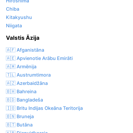
Hiroshima
Chiba
Kitakyushu
Niigata
Valstis Āzija
🇦🇫 Afganistāna
🇦🇪 Apvienotie Arābu Emirāti
🇦🇲 Armēnija
🇹🇱 Austrumtimora
🇦🇿 Azerbaidžāna
🇧🇭 Bahreina
🇧🇩 Bangladeša
🇮🇴 Britu Indijas Okeāna Teritorija
🇧🇳 Bruneja
🇧🇹 Butāna
🇰🇷 Dienvidkoreja