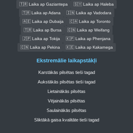
🇹🇷 Laika ap Gaziantepa
🇸🇾 Laika ap Haleba
🇹🇷 Laika ap Adana
🇮🇳 Laika ap Vadodara
🇦🇪 Laika ap Dubaija
🇨🇦 Laika ap Toronto
🇹🇷 Laika ap Bursa
🇨🇳 Laika ap Weifang
🇯🇵 Laika ap Tokija
🇰🇵 Laika ap Phenjana
🇨🇳 Laika ap Pekina
🇰🇪 Laika ap Kakamega
Ekstremālie laikapstākļi
Karstākās pilsētas tieši tagad
Aukstākās pilsētas tieši tagad
Lietainākās pilsētas
Vējainākās pilsētas
Saulainākās pilsētas
Sliktākā gaisa kvalitāte tieši tagad