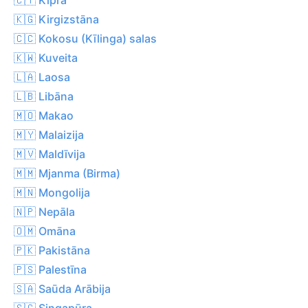
🇰🇬 Kirgizstāna
🇨🇨 Kokosu (Kīlinga) salas
🇰🇼 Kuveita
🇱🇦 Laosa
🇱🇧 Libāna
🇲🇴 Makao
🇲🇾 Malaizija
🇲🇻 Maldīvija
🇲🇲 Mjanma (Birma)
🇲🇳 Mongolija
🇳🇵 Nepāla
🇴🇲 Omāna
🇵🇰 Pakistāna
🇵🇸 Palestīna
🇸🇦 Saūda Arābija
🇸🇬 Singapūra