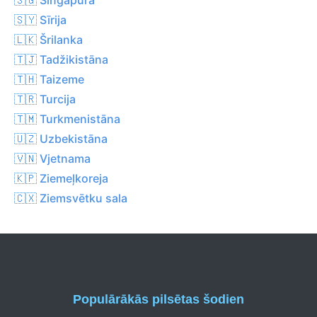
🇸🇾 Sīrija
🇱🇰 Šrilanka
🇹🇯 Tadžikistāna
🇹🇭 Taizeme
🇹🇷 Turcija
🇹🇲 Turkmenistāna
🇺🇿 Uzbekistāna
🇻🇳 Vjetnama
🇰🇵 Ziemeļkoreja
🇨🇽 Ziemsvētku sala
Populārākās pilsētas šodien