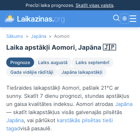
Precīzi laika prognozes
.
Skatīt visas valstis
.
☰
Laikazinas.
org
🌐
Sākums
>
Japāna
>
Aomori
Laika apstākļi Aomori, Japāna 🇯🇵
Prognoze
Laiks augustā
Laiks septembrī
Gada vidējie rādītāji
Japāna laikapstākļi
Tiešraides laikapstākļi Aomori, pašlaik 21°C ar
sunny. Skatīt 7 dienu prognozi, stundas apstākļus
un gaisa kvalitātes indeksu. Aomori atrodas
Japāna
— skatīt laikapstākļus visās galvenajās pilsētās
Japāna
, vai pārlūkot
karstākās pilsētas tieši
tagad
visā pasaulē.