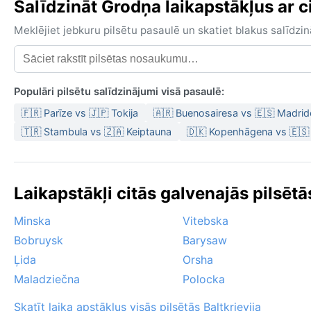
Salīdzināt Grodņa laikapstākļus ar ci
Meklējiet jebkuru pilsētu pasaulē un skatiet blakus salīd
Populāri pilsētu salīdzinājumi visā pasaulē:
🇫🇷 Parīze vs 🇯🇵 Tokija
🇦🇷 Buenosairesa vs 🇪🇸 Madrid
🇹🇷 Stambula vs 🇿🇦 Keiptauna
🇩🇰 Kopenhāgena vs 🇪🇸
Laikapstākļi citās galvenajās pilsētās
Minska
Vitebska
Bobruysk
Barysaw
Ļida
Orsha
Maladziečna
Polocka
Skatīt laika apstākļus visās pilsētās Baltkrievija