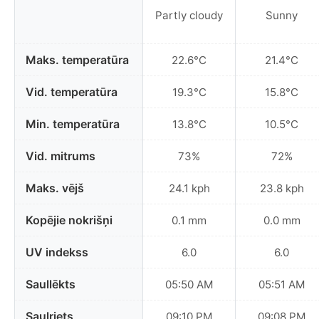
Partly cloudy
Sunny
Maks. temperatūra
22.6°C
21.4°C
Vid. temperatūra
19.3°C
15.8°C
Min. temperatūra
13.8°C
10.5°C
Vid. mitrums
73%
72%
Maks. vējš
24.1 kph
23.8 kph
Kopējie nokrišņi
0.1 mm
0.0 mm
UV indekss
6.0
6.0
Saullēkts
05:50 AM
05:51 AM
Saulriets
09:10 PM
09:08 PM