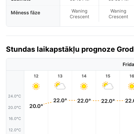
Waning
Waning
Mēness fāze
Crescent
Crescent
Stundas laikapstākļu prognoze Grodņ
Frid
12
13
14
15
1
24.0°C
22.0°
22.0°
22.
22.0°
20.0°
20.0°C
16.0°C
12.0°C