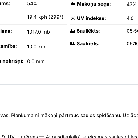
ums:
54%
☁️
Mākoņu sega:
47%
:
19.4 kph (299°)
☀️
UV indekss:
4.0
🌅
Saullēkts:
05:5
iens:
1017.0 mb
🌇
Saulriets:
09:1
amība:
10.0 km
 nokrišņi:
0.0 mm
alvas. Plankumaini mākoņi pārtrauc saules spīdēšanu. Uz āda
 9. UV ir mērens — 4; pusdienlaikā ieteicamas saulesbrilles