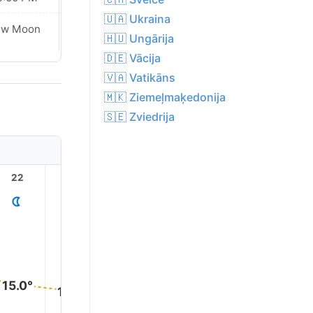
🇺🇦 Ukraina
ew Moon
New Moon
🇭🇺 Ungārija
🇩🇪 Vācija
🇻🇦 Vatikāns
🇲🇰 Ziemeļmaķedonija
🇸🇪 Zviedrija
22
23
1
2
3
15.0°
14.0°
13.0°
13.0°
12.0°
12.0°