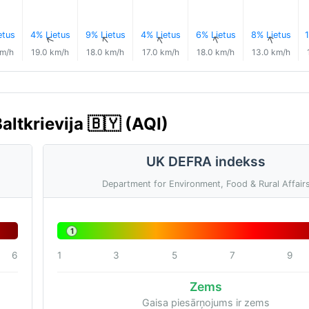
etus
4% Lietus
9% Lietus
4% Lietus
6% Lietus
8% Lietus
1
↑
↑
↑
↑
↑
↑
km/h
19.0 km/h
18.0 km/h
17.0 km/h
18.0 km/h
13.0 km/h
altkrievija 🇧🇾 (AQI)
UK DEFRA indekss
Department for Environment, Food & Rural Affair
1
6
1
3
5
7
9
Zems
Gaisa piesārņojums ir zems