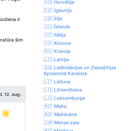
🇭🇷 Horvātija
🇪🇪 Igaunija
🇮🇪 Īrija
odiena ir
🇮🇸 Īslande
🇮🇹 Itālija
ratūra šim
🇽🇰 Kosova
🇷🇺 Krievija
🇱🇻 Latvija
🇬🇧 Lielbritānijas un Ziemeļīrijas
Apvienotā Karaliste
🇱🇹 Lietuva
🇱🇮 Lihtenšteina
ceturtd. 13.
d. 12. aug.
aug.
🇱🇺 Luksemburga
🇲🇹 Malta
🇲🇪 Melnkalne
🇮🇲 Menas sala
🇲🇩 Moldova