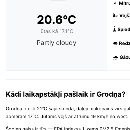
💧
Mitr
20.6°C
🌬️
Vējš
🌡️
Spied
jūtas kā 17.1°C
Partly cloudy
👁️
Redz
🌧️
Gāzu
Kādi laikapstākļi pašlaik ir Grodņa?
Grodņa ir ērti 21°C šajā stundā, daļēji mākoņains virs g
apmēram 17°C. Jūtams vējš ar ātrumu 19 km/h no west.
Šodien gaiss ir tīrs — EPA indekss 1, zems PM2.5 līmenis