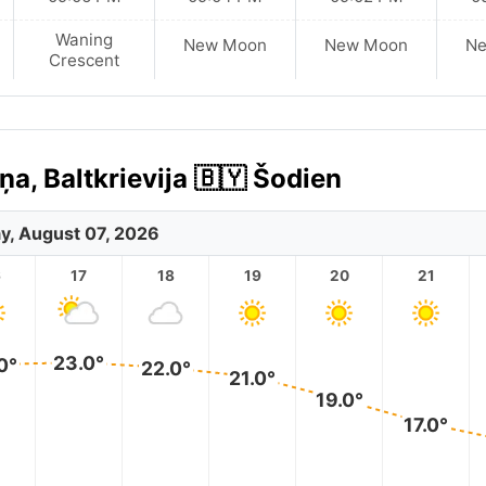
Waning
New Moon
New Moon
N
Crescent
a, Baltkrievija 🇧🇾 Šodien
ay, August 07, 2026
6
17
18
19
20
21
23.0°
0°
22.0°
21.0°
19.0°
17.0°