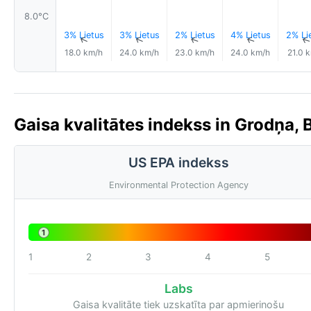
8.0°C
3% Lietus
3% Lietus
2% Lietus
4% Lietus
2% Li
↑
↑
↑
↑
18.0 km/h
24.0 km/h
23.0 km/h
24.0 km/h
21.0 
Gaisa kvalitātes indekss in Grodņa, B
US EPA indekss
Environmental Protection Agency
1
1
2
3
4
5
Labs
Gaisa kvalitāte tiek uzskatīta par apmierinošu