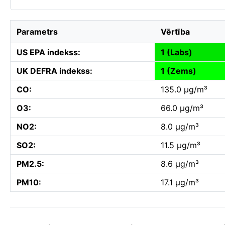
Parametrs
Vērtība
US EPA indekss:
1 (Labs)
UK DEFRA indekss:
1 (Zems)
CO:
135.0 µg/m³
O3:
66.0 µg/m³
NO2:
8.0 µg/m³
SO2:
11.5 µg/m³
PM2.5:
8.6 µg/m³
PM10:
17.1 µg/m³