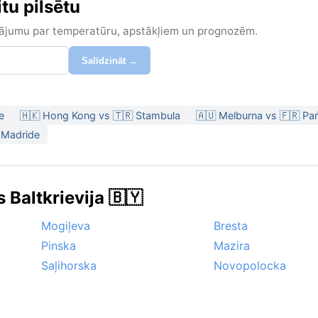
tu pilsētu
zinājumu par temperatūru, apstākļiem un prognozēm.
Salīdzināt →
e
🇭🇰 Hong Kong vs 🇹🇷 Stambula
🇦🇺 Melburna vs 🇫🇷 Par
 Madride
 Baltkrievija 🇧🇾
Mogiļeva
Bresta
Pinska
Mazira
Saļihorska
Novopolocka