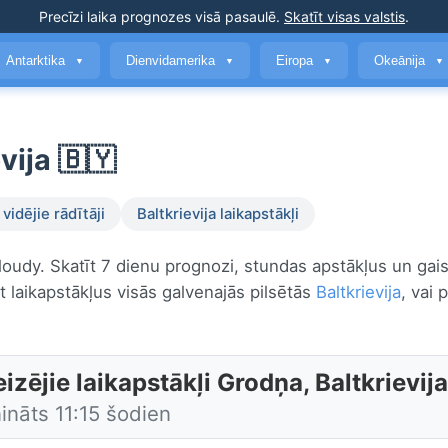
Precīzi laika prognozes
visā pasaulē
.
Skatīt visas valstis
.
Antarktika
Dienvidamerika
Eiropa
Okeānija
▼
▼
▼
▼
vija 🇧🇾
vidējie rādītāji
Baltkrievija laikapstākļi
cloudy. Skatīt 7 dienu prognozi, stundas apstākļus un gai
 laikapstākļus visās galvenajās pilsētās
Baltkrievija
, vai 
izējie laikapstākļi Grodņa, Baltkrievija
ināts 11:15 šodien