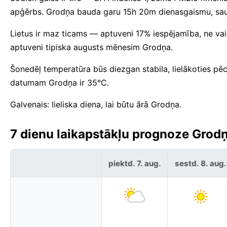
apģērbs. Grodņa bauda garu 15h 20m dienasgaismu, saul
Lietus ir maz ticams — aptuveni 17% iespējamība, ne vai
aptuveni tipiska augusts mēnesim Grodņa.
Šonedēļ temperatūra būs diezgan stabila, lielākoties p
datumam Grodņa ir 35°C.
Galvenais: lieliska diena, lai būtu ārā Grodņa.
7 dienu laikapstākļu prognoze Grodņa
piektd. 7. aug.
sestd. 8. aug.