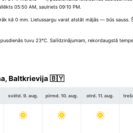
lēkts 05:50 AM, saulriets 09:10 PM.
rāk kā 0 mm. Lietussargu varat atstāt mājās — būs sauss. Š
ēcpusdienās tuvu 23°C. Salīdzinājumam, rekordaugstā tempe
, Baltkrievija 🇧🇾
svētd. 9. aug.
pirmd. 10. aug.
otrd. 11. aug.
treš