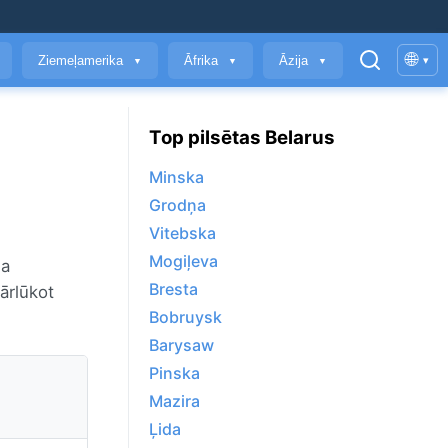
🌐
Ziemeļamerika
Āfrika
Āzija
▾
▼
▼
▼
Top pilsētas Belarus
Minska
Grodņa
Vitebska
Mogiļeva
sa
Bresta
pārlūkot
Bobruysk
Barysaw
Pinska
Mazira
Ļida