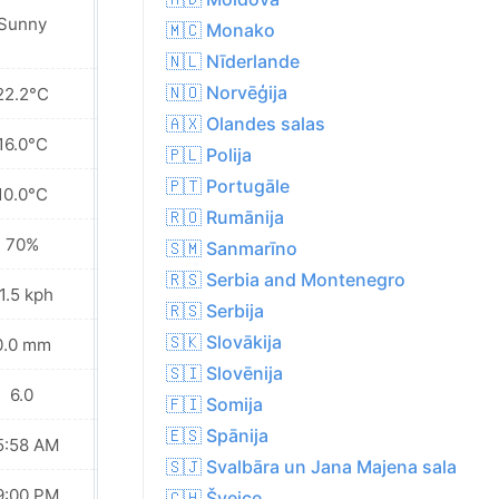
Sunny
Sunny
🇲🇨 Monako
🇳🇱 Nīderlande
🇳🇴 Norvēģija
22.2°C
24.2°C
🇦🇽 Olandes salas
16.0°C
17.7°C
🇵🇱 Polija
🇵🇹 Portugāle
10.0°C
11.2°C
🇷🇴 Rumānija
70%
63%
🇸🇲 Sanmarīno
🇷🇸 Serbia and Montenegro
1.5 kph
8.6 kph
🇷🇸 Serbija
🇸🇰 Slovākija
0.0 mm
0.0 mm
🇸🇮 Slovēnija
6.0
6.0
🇫🇮 Somija
🇪🇸 Spānija
5:58 AM
06:00 AM
🇸🇯 Svalbāra un Jana Majena sala
9:00 PM
08:58 PM
🇨🇭 Šveice