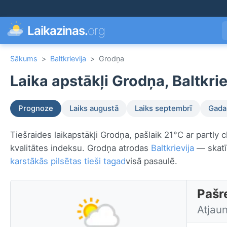
Laikazinas.
org
Sākums
>
Baltkrievija
>
Grodņa
Laika apstākļi Grodņa, Baltkrie
Prognoze
Laiks augustā
Laiks septembrī
Gada 
Tiešraides laikapstākļi Grodņa, pašlaik 21°C ar partly 
kvalitātes indeksu. Grodņa atrodas
Baltkrievija
— skatīt
karstākās pilsētas tieši tagad
visā pasaulē.
Pašre
Atjaun