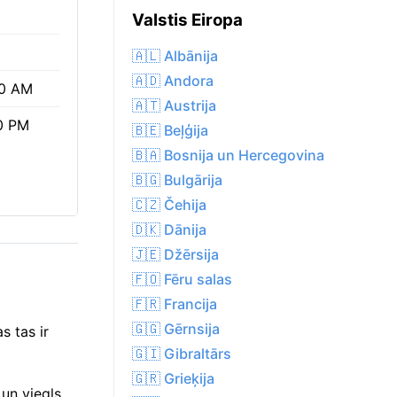
Valstis Eiropa
🇦🇱 Albānija
🇦🇩 Andora
0 AM
🇦🇹 Austrija
0 PM
🇧🇪 Beļģija
🇧🇦 Bosnija un Hercegovina
🇧🇬 Bulgārija
🇨🇿 Čehija
🇩🇰 Dānija
🇯🇪 Džērsija
🇫🇴 Fēru salas
🇫🇷 Francija
🇬🇬 Gērnsija
s tas ir
🇬🇮 Gibraltārs
🇬🇷 Grieķija
 un viegls