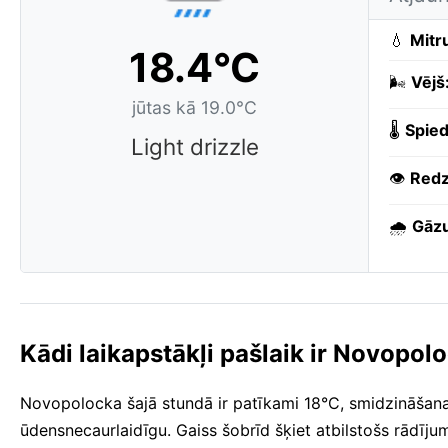
💧
Mitr
18.4°C
🌬️
Vējš
jūtas kā 19.0°C
🌡️
Spied
Light drizzle
👁️
Redz
🌧️
Gāzu
Kādi laikapstākļi pašlaik ir Novopol
Novopolocka šajā stundā ir patīkami 18°C, smidzināšana vi
ūdensnecaurlaidīgu. Gaiss šobrīd šķiet atbilstošs rādī