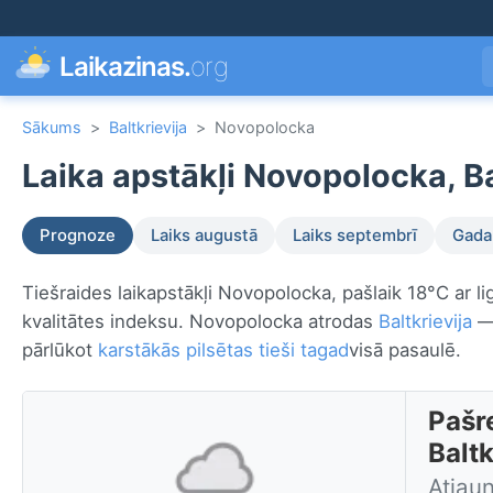
Laikazinas.
org
Sākums
>
Baltkrievija
>
Novopolocka
Laika apstākļi Novopolocka, Ba
Prognoze
Laiks augustā
Laiks septembrī
Gada 
Tiešraides laikapstākļi Novopolocka, pašlaik 18°C ar li
kvalitātes indeksu. Novopolocka atrodas
Baltkrievija
— 
pārlūkot
karstākās pilsētas tieši tagad
visā pasaulē.
Pašr
Baltk
Atjaun