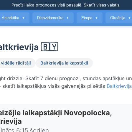
Precīzi laika prognozes
visā pasaulē
.
Skatīt visas valstis
.
Antarktika
Dienvidamerika
Eiropa
Okeānija
▼
▼
▼
▼
ltkrievija 🇧🇾
vidējie rādītāji
Baltkrievija laikapstākļi
ght drizzle. Skatīt 7 dienu prognozi, stundas apstākļus un
skatīt laikapstākļus visās galvenajās pilsētās
Baltkrievija
eizējie laikapstākļi Novopolocka,
rievija
ināts 6:15 šodien