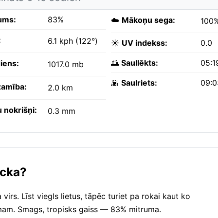
ums:
83%
☁️
Mākoņu sega:
100
:
6.1 kph (122°)
☀️
UV indekss:
0.0
🌅
Saullēkts:
05:1
iens:
1017.0 mb
🌇
Saulriets:
09:
amība:
2.0 km
 nokrišņi:
0.3 mm
ocka?
rs. Līst viegls lietus, tāpēc turiet pa rokai kaut ko
jumam. Smags, tropisks gaiss — 83% mitruma.