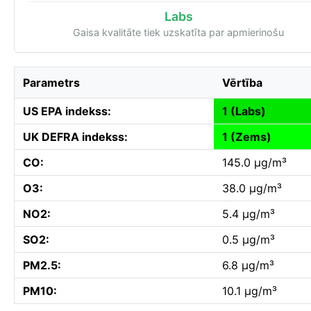
Labs
Gaisa kvalitāte tiek uzskatīta par apmierinošu
Parametrs
Vērtība
US EPA indekss:
1 (Labs)
UK DEFRA indekss:
1 (Zems)
CO:
145.0 µg/m³
O3:
38.0 µg/m³
NO2:
5.4 µg/m³
SO2:
0.5 µg/m³
PM2.5:
6.8 µg/m³
PM10:
10.1 µg/m³