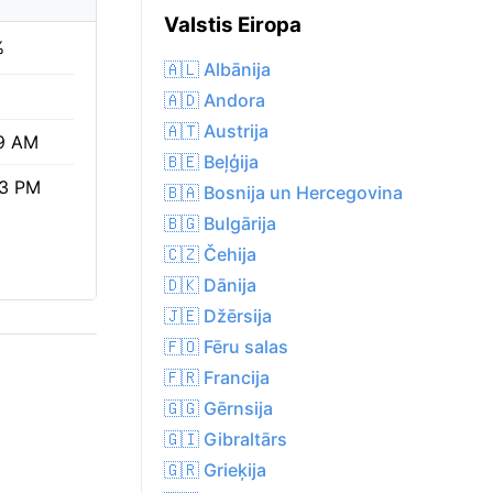
Valstis Eiropa
%
🇦🇱 Albānija
🇦🇩 Andora
🇦🇹 Austrija
9 AM
🇧🇪 Beļģija
03 PM
🇧🇦 Bosnija un Hercegovina
🇧🇬 Bulgārija
🇨🇿 Čehija
🇩🇰 Dānija
🇯🇪 Džērsija
🇫🇴 Fēru salas
🇫🇷 Francija
🇬🇬 Gērnsija
🇬🇮 Gibraltārs
🇬🇷 Grieķija