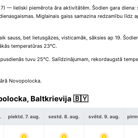
7) — lieliski piemērota āra aktivitātēm. Šodien gara diena: 
dienasgaismas. Miglainais gaiss samazina redzamību līdz a
k sauss, bet lietusgāzes, visticamāk, sāksies ap 19. Šodiena
tākās temperatūras 23°C.
ēcpusdienās tuvu 25°C. Salīdzinājumam, rekordaugstā tempe
s ārā Novopolocka.
olocka, Baltkrievija 🇧🇾
.
piektd. 7. aug.
sestd. 8. aug.
svētd. 9. aug.
pirm