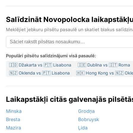
Salīdzināt Novopolocka laikapstākļus
Meklējiet jebkuru pilsētu pasaulē un skatiet blakus salīd
Populāri pilsētu salīdzinājumi visā pasaulē:
🇮🇩 Džakarta vs 🇵🇹 Lisabona
🇮🇪 Dublina vs 🇮🇹 Roma
🇳🇿 Oklenda vs 🇵🇹 Lisabona
🇭🇰 Hong Kong vs 🇳🇿 Okl
Laikapstākļi citās galvenajās pilsētās
Minska
Grodņa
Bresta
Bobruysk
Mazira
Ļida