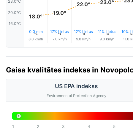
23.
23.0°C
23.0°
22.0°
19.0°
20.0°C
18.0°
16.0°C
0.0 mm
17% Lietus
12% Lietus
11% Lietus
10% Li
↑
↑
↑
↑
8.0 km/h
7.0 km/h
9.0 km/h
9.0 km/h
11.0 
Gaisa kvalitātes indekss in Novopolo
US EPA indekss
Environmental Protection Agency
1
1
2
3
4
5