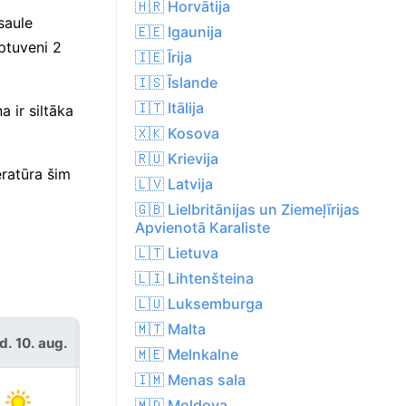
🇭🇷 Horvātija
saule
🇪🇪 Igaunija
ptuveni 2
🇮🇪 Īrija
🇮🇸 Īslande
🇮🇹 Itālija
 ir siltāka
🇽🇰 Kosova
🇷🇺 Krievija
ratūra šim
🇱🇻 Latvija
🇬🇧 Lielbritānijas un Ziemeļīrijas
Apvienotā Karaliste
🇱🇹 Lietuva
🇱🇮 Lihtenšteina
🇱🇺 Luksemburga
🇲🇹 Malta
d. 10. aug.
otrd. 11. aug.
🇲🇪 Melnkalne
🇮🇲 Menas sala
🇲🇩 Moldova