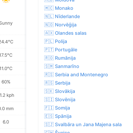
🇲🇨 Monako
🇳🇱 Nīderlande
Sunny
Sunny
🇳🇴 Norvēģija
🇦🇽 Olandes salas
🇵🇱 Polija
24.4°C
27.7°C
🇵🇹 Portugāle
17.5°C
20.2°C
🇷🇴 Rumānija
🇸🇲 Sanmarīno
11.0°C
13.4°C
🇷🇸 Serbia and Montenegro
60%
62%
🇷🇸 Serbija
🇸🇰 Slovākija
1.2 kph
15.5 kph
🇸🇮 Slovēnija
🇫🇮 Somija
0.0 mm
0.0 mm
🇪🇸 Spānija
6.0
7.0
🇸🇯 Svalbāra un Jana Majena sala
🇨🇭 Šveice