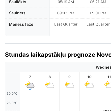
Saullēkts
05:19 AM
05:21 AM
Saulriets
09:03 PM
09:01 PM
Mēness fāze
Last Quarter
Last Quarter
Stundas laikapstākļu prognoze Novop
Wednes
7
8
9
10
11
30.0°C
26.0°C