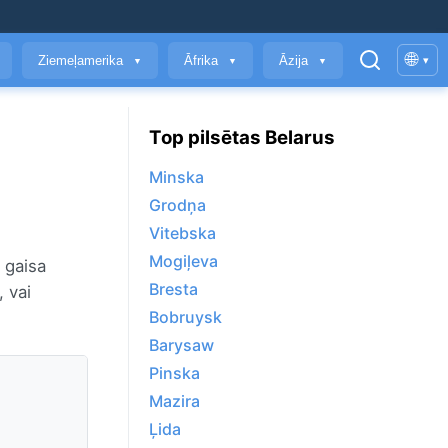
🌐
Ziemeļamerika
Āfrika
Āzija
▾
▼
▼
▼
Top pilsētas Belarus
Minska
Grodņa
Vitebska
Mogiļeva
 gaisa
Bresta
, vai
Bobruysk
Barysaw
Pinska
Mazira
Ļida