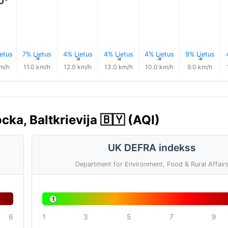
0°
etus
7% Lietus
4% Lietus
4% Lietus
4% Lietus
9% Lietus
↑
↑
↑
↑
↑
↑
km/h
11.0 km/h
12.0 km/h
13.0 km/h
10.0 km/h
9.0 km/h
cka, Baltkrievija 🇧🇾 (AQI)
UK DEFRA indekss
Department for Environment, Food & Rural Affair
1
6
1
3
5
7
9