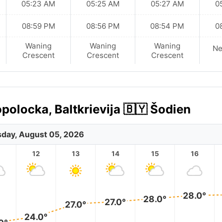
05:23 AM
05:25 AM
05:27 AM
0
08:59 PM
08:56 PM
08:54 PM
0
Waning
Waning
Waning
N
Crescent
Crescent
Crescent
olocka, Baltkrievija 🇧🇾 Šodien
day, August 05, 2026
12
13
14
15
16
28.0°
28.0°
27.0°
27.0°
24.0°