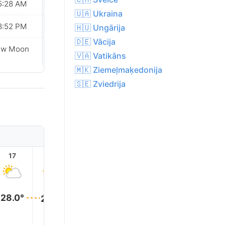
5:28 AM
05:30 AM
🇺🇦 Ukraina
8:52 PM
08:50 PM
🇭🇺 Ungārija
🇩🇪 Vācija
ew Moon
New Moon
🇻🇦 Vatikāns
🇲🇰 Ziemeļmaķedonija
🇸🇪 Zviedrija
17
18
19
20
21
22
28.0°
28.0°
27.0°
24.0°