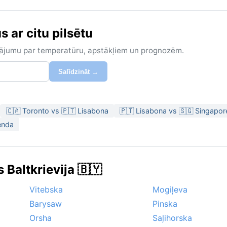
 ar citu pilsētu
zinājumu par temperatūru, apstākļiem un prognozēm.
Salīdzināt →
🇨🇦 Toronto vs 🇵🇹 Lisabona
🇵🇹 Lisabona vs 🇸🇬 Singapor
enda
 Baltkrievija 🇧🇾
Vitebska
Mogiļeva
Barysaw
Pinska
Orsha
Saļihorska