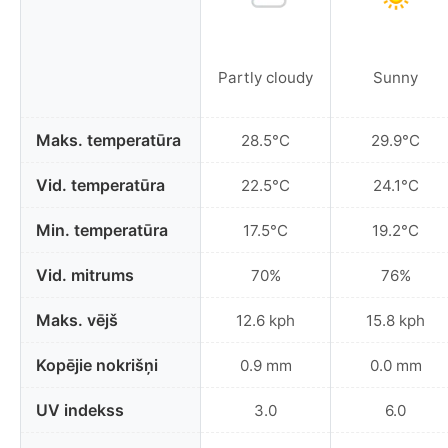
Partly cloudy
Sunny
Maks. temperatūra
28.5°C
29.9°C
Vid. temperatūra
22.5°C
24.1°C
Min. temperatūra
17.5°C
19.2°C
Vid. mitrums
70%
76%
Maks. vējš
12.6 kph
15.8 kph
Kopējie nokrišņi
0.9 mm
0.0 mm
UV indekss
3.0
6.0