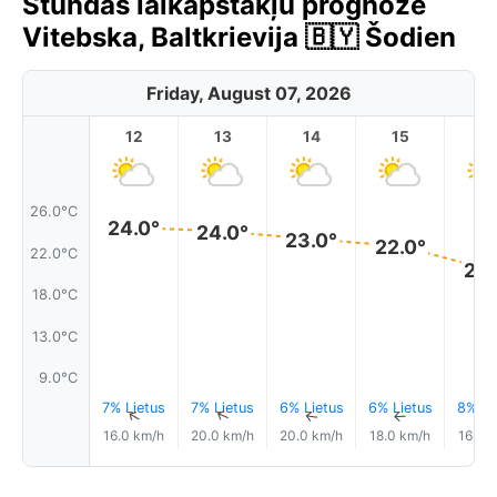
Stundas laikapstākļu prognoze
Vitebska, Baltkrievija 🇧🇾 Šodien
Friday, August 07, 2026
12
13
14
15
1
26.0°C
24.0°
24.0°
23.0°
22.0°
22.0°C
20.
18.0°C
13.0°C
9.0°C
7% Lietus
7% Lietus
6% Lietus
6% Lietus
8% Li
↑
↑
↑
↑
16.0 km/h
20.0 km/h
20.0 km/h
18.0 km/h
16.0 