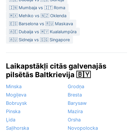
🇮🇳 Mumbaja vs 🇮🇹 Roma
🇲🇽 Mehiko vs 🇳🇿 Oklenda
🇪🇸 Barselona vs 🇷🇺 Maskava
🇦🇪 Dubaija vs 🇲🇾 Kualalumpūra
🇦🇺 Sidneja vs 🇸🇬 Singapore
Laikapstākļi citās galvenajās
pilsētās Baltkrievija 🇧🇾
Minska
Grodņa
Mogiļeva
Bresta
Bobruysk
Barysaw
Pinska
Mazira
Ļida
Orsha
Saļihorska
Novopolocka