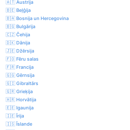
🇦🇹 Austrija
🇧🇪 Beļģija
🇧🇦 Bosnija un Hercegovina
🇧🇬 Bulgārija
🇨🇿 Čehija
🇩🇰 Dānija
🇯🇪 Džērsija
🇫🇴 Fēru salas
🇫🇷 Francija
🇬🇬 Gērnsija
🇬🇮 Gibraltārs
🇬🇷 Grieķija
🇭🇷 Horvātija
🇪🇪 Igaunija
🇮🇪 Īrija
🇮🇸 Īslande