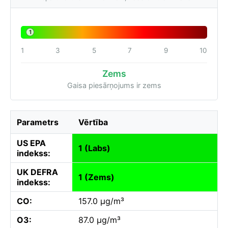
1
1
3
5
7
9
10
Zems
Gaisa piesārņojums ir zems
Parametrs
Vērtība
US EPA
1 (Labs)
indekss:
UK DEFRA
1 (Zems)
indekss:
CO:
157.0 µg/m³
O3:
87.0 µg/m³