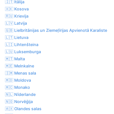
🇮🇹 Itālija
🇽🇰 Kosova
🇷🇺 Krievija
🇱🇻 Latvija
🇬🇧 Lielbritānijas un Ziemeļīrijas Apvienotā Karaliste
🇱🇹 Lietuva
🇱🇮 Lihtenšteina
🇱🇺 Luksemburga
🇲🇹 Malta
🇲🇪 Melnkalne
🇮🇲 Menas sala
🇲🇩 Moldova
🇲🇨 Monako
🇳🇱 Nīderlande
🇳🇴 Norvēģija
🇦🇽 Olandes salas