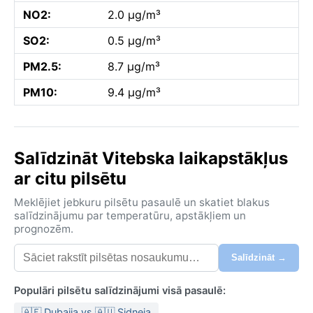
NO2:
2.0 µg/m³
SO2:
0.5 µg/m³
PM2.5:
8.7 µg/m³
PM10:
9.4 µg/m³
Salīdzināt Vitebska laikapstākļus
ar citu pilsētu
Meklējiet jebkuru pilsētu pasaulē un skatiet blakus
salīdzinājumu par temperatūru, apstākļiem un
prognozēm.
Salīdzināt →
Populāri pilsētu salīdzinājumi visā pasaulē:
🇦🇪 Dubaija vs 🇦🇺 Sidneja