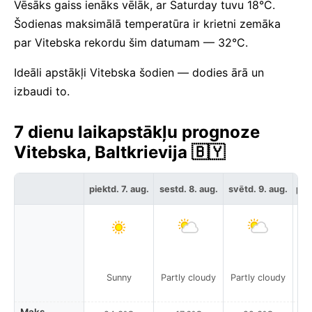
Vēsāks gaiss ienāks vēlāk, ar Saturday tuvu 18°C.
Šodienas maksimālā temperatūra ir krietni zemāka
par Vitebska rekordu šim datumam — 32°C.
Ideāli apstākļi Vitebska šodien — dodies ārā un
izbaudi to.
7 dienu laikapstākļu prognoze
Vitebska, Baltkrievija 🇧🇾
piektd. 7. aug.
sestd. 8. aug.
svētd. 9. aug.
pir
Sunny
Partly cloudy
Partly cloudy