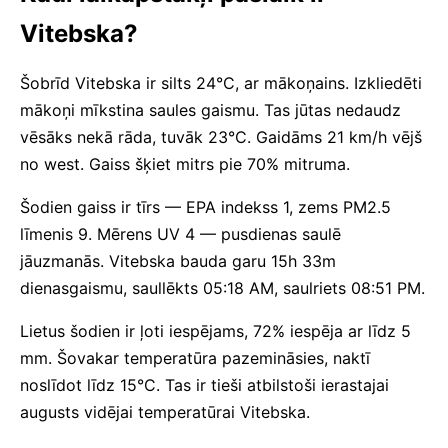
Vitebska?
Šobrīd Vitebska ir silts 24°C, ar mākoņains. Izkliedēti
mākoņi mīkstina saules gaismu. Tas jūtas nedaudz
vēsāks nekā rāda, tuvāk 23°C. Gaidāms 21 km/h vējš
no west. Gaiss šķiet mitrs pie 70% mitruma.
Šodien gaiss ir tīrs — EPA indekss 1, zems PM2.5
līmenis 9. Mērens UV 4 — pusdienas saulē
jāuzmanās. Vitebska bauda garu 15h 33m
dienasgaismu, saullēkts 05:18 AM, saulriets 08:51 PM.
Lietus šodien ir ļoti iespējams, 72% iespēja ar līdz 5
mm. Šovakar temperatūra pazemināsies, naktī
noslīdot līdz 15°C. Tas ir tieši atbilstoši ierastajai
augusts vidējai temperatūrai Vitebska.