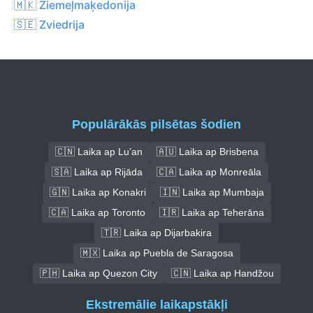
🇲🇰 Ziemeļmaķedonija
🇸🇪 Zviedrija
Populārākās pilsētas šodien
🇨🇳 Laika ap Lu’an
🇦🇺 Laika ap Brisbena
🇸🇦 Laika ap Rijāda
🇨🇦 Laika ap Monreāla
🇬🇳 Laika ap Konakri
🇮🇳 Laika ap Mumbaja
🇨🇦 Laika ap Toronto
🇮🇷 Laika ap Teherāna
🇹🇷 Laika ap Dijarbakira
🇲🇽 Laika ap Puebla de Saragosa
🇵🇭 Laika ap Quezon City
🇨🇳 Laika ap Handžou
Ekstremālie laikapstākļi