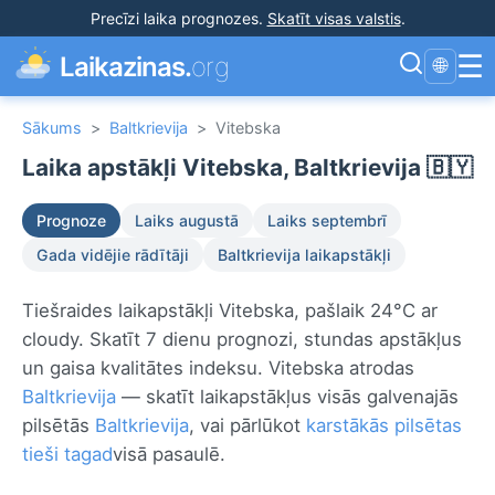
Precīzi laika prognozes
.
Skatīt visas valstis
.
☰
Laikazinas.
org
🌐
Sākums
>
Baltkrievija
>
Vitebska
Laika apstākļi Vitebska, Baltkrievija 🇧🇾
Prognoze
Laiks augustā
Laiks septembrī
Gada vidējie rādītāji
Baltkrievija laikapstākļi
Tiešraides laikapstākļi Vitebska, pašlaik 24°C ar
cloudy. Skatīt 7 dienu prognozi, stundas apstākļus
un gaisa kvalitātes indeksu. Vitebska atrodas
Baltkrievija
— skatīt laikapstākļus visās galvenajās
pilsētās
Baltkrievija
, vai pārlūkot
karstākās pilsētas
tieši tagad
visā pasaulē.