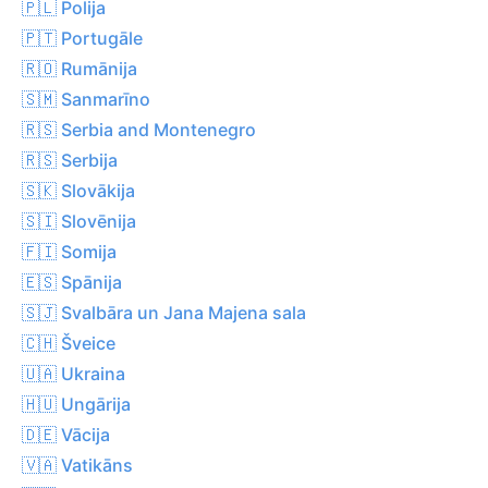
🇵🇱 Polija
🇵🇹 Portugāle
🇷🇴 Rumānija
🇸🇲 Sanmarīno
🇷🇸 Serbia and Montenegro
🇷🇸 Serbija
🇸🇰 Slovākija
🇸🇮 Slovēnija
🇫🇮 Somija
🇪🇸 Spānija
🇸🇯 Svalbāra un Jana Majena sala
🇨🇭 Šveice
🇺🇦 Ukraina
🇭🇺 Ungārija
🇩🇪 Vācija
🇻🇦 Vatikāns