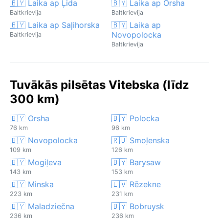
🇧🇾 Laika ap Ļida
🇧🇾 Laika ap Orsha
Baltkrievija
Baltkrievija
🇧🇾 Laika ap Saļihorska
🇧🇾 Laika ap
Novopolocka
Baltkrievija
Baltkrievija
Tuvākās pilsētas Vitebska (līdz
300 km)
🇧🇾 Orsha
🇧🇾 Polocka
76 km
96 km
🇧🇾 Novopolocka
🇷🇺 Smoļenska
109 km
126 km
🇧🇾 Mogiļeva
🇧🇾 Barysaw
143 km
153 km
🇧🇾 Minska
🇱🇻 Rēzekne
223 km
231 km
🇧🇾 Maladziečna
🇧🇾 Bobruysk
236 km
236 km