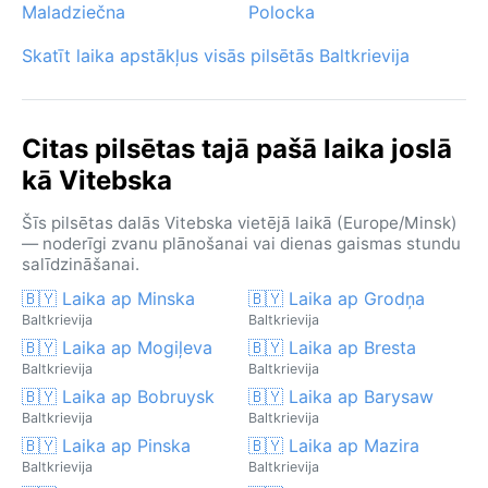
Maladziečna
Polocka
Skatīt laika apstākļus visās pilsētās Baltkrievija
Citas pilsētas tajā pašā laika joslā
kā Vitebska
Šīs pilsētas dalās Vitebska vietējā laikā (Europe/Minsk)
— noderīgi zvanu plānošanai vai dienas gaismas stundu
salīdzināšanai.
🇧🇾 Laika ap Minska
🇧🇾 Laika ap Grodņa
Baltkrievija
Baltkrievija
🇧🇾 Laika ap Mogiļeva
🇧🇾 Laika ap Bresta
Baltkrievija
Baltkrievija
🇧🇾 Laika ap Bobruysk
🇧🇾 Laika ap Barysaw
Baltkrievija
Baltkrievija
🇧🇾 Laika ap Pinska
🇧🇾 Laika ap Mazira
Baltkrievija
Baltkrievija