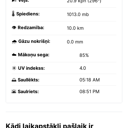
🌬️
Vējš:
20.9 kph (296°)
🌡️
Spiediens:
1013.0 mb
👁️
Redzamība:
10.0 km
🌧️
Gāzu nokrišņi:
0.0 mm
☁️
Mākoņu sega:
85%
☀️
UV indekss:
4.0
🌅
Saullēkts:
05:18 AM
🌇
Saulriets:
08:51 PM
Kādi laikapstākļi pašlaik ir