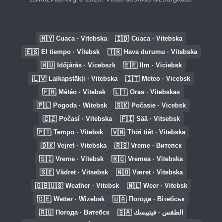
🇲🇾
🇮🇩
Cuaca · Vitebska
Cuaca · Vitebska
🇪🇸
🇹🇷
El tiempo · Vítebsk
Hava durumu · Vitebska
🇭🇺
🇪🇪
Időjárás · Vicebszk
Ilm · Viciebsk
🇱🇻
🇮🇹
Laikapstākļi · Vitebska
Meteo · Vicebsk
🇫🇷
🇱🇹
Météo · Vitebsk
Oras · Vitebskas
🇵🇱
🇸🇰
Pogoda · Witebsk
Počasie · Vicebsk
🇨🇿
🇫🇮
Počasí · Vitebska
Sää · Vitsebsk
🇵🇹
🇻🇳
Tempo · Vitebsk
Thời tiết · Vitebska
🇩🇰
🇷🇸
Vejret · Vitebska
Vreme · Витепск
🇸🇮
🇷🇴
Vreme · Vitebsk
Vremea · Vitebska
🇸🇪
🇳🇴
Vädret · Vitsebsk
Været · Vitebska
🇬🇧🇺🇸
🇳🇱
Weather · Vitebsk
Weer · Vitebsk
🇩🇪
🇺🇦
Wetter · Wizebsk
Погода · Вітебськ
🇷🇺
🇸🇦
Погода · Витебск
الطقس · فيتيبسك