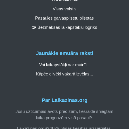
Visas valstis
Pasaules galvaspilsētu pilsētas
🧩 Bezmaksas laikapstākļu logrīks
Jaunākie emuāra raksti
Vai laikapstākļi var mainīt...
Kāpēc cilvēki vakarā izvēlas...
Par Laikazinas.org
Jūsu uzticamais avots precīzām, tiešraidē sniegtām
laika prognozēm visā pasaulē.
Laikazinas.org © 2026. Visas tiesības aizsargātas.