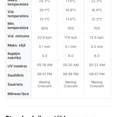
Maks.
24.3°C
17.6°C
22.3°C
temperatūra
20.1°C
14.9°C
16.9°C
Vid.
temperatūra
15.1°C
11.0°C
12.3°C
Min.
temperatūra
80%
78%
70%
Vid. mitrums
20.9 kph
17.6 kph
12.6 kph
Maks. vējš
5.1 mm
0.1 mm
0.0 mm
Kopējie
5.0
6.0
6.0
nokrišņi
05:18 AM
05:20 AM
05:22 AM
0
UV indekss
08:51 PM
08:49 PM
08:47 PM
Saullēkts
Waning
Waning
Waning
N
Saulriets
Crescent
Crescent
Crescent
Mēness fāze