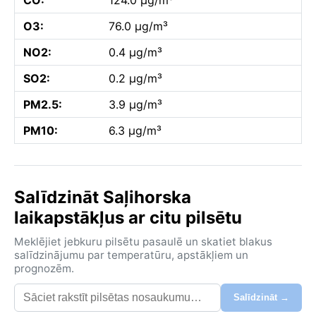
O3:
76.0 µg/m³
NO2:
0.4 µg/m³
SO2:
0.2 µg/m³
PM2.5:
3.9 µg/m³
PM10:
6.3 µg/m³
Salīdzināt Saļihorska
laikapstākļus ar citu pilsētu
Meklējiet jebkuru pilsētu pasaulē un skatiet blakus
salīdzinājumu par temperatūru, apstākļiem un
prognozēm.
Salīdzināt →