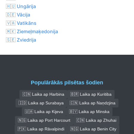
🇭🇺 Ungārija
🇩🇪 Vācija
🇻🇦 Vatikāns
🇲🇰 Ziemeļmaķedonija
🇸🇪 Zviedrija
Populārākās pilsētas šodien
🇨🇳 Laika ap Harbina
🇧🇷 Laika ap Kuritiba
🇮🇩 Laika ap Surabaya
🇨🇳 Laika ap Naņdzjina
🇺🇦 Laika ap Kijeva
🇧🇾 Laika ap Minska
🇳🇬 Laika ap Port Harcourt
🇨🇳 Laika ap Zhuhai
🇵🇰 Laika ap Rāvalpindi
🇳🇬 Laika ap Benin City