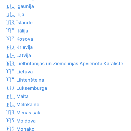
🇪🇪 Igaunija
🇮🇪 Īrija
🇮🇸 Īslande
🇮🇹 Itālija
🇽🇰 Kosova
🇷🇺 Krievija
🇱🇻 Latvija
🇬🇧 Lielbritānijas un Ziemeļīrijas Apvienotā Karaliste
🇱🇹 Lietuva
🇱🇮 Lihtenšteina
🇱🇺 Luksemburga
🇲🇹 Malta
🇲🇪 Melnkalne
🇮🇲 Menas sala
🇲🇩 Moldova
🇲🇨 Monako