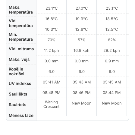
Maks.
23.1°C
27.0°C
23.1°C
temperatūra
16.8°C
19.9°C
18.5°C
Vid.
temperatūra
10.3°C
12.6°C
12.5°C
Min.
temperatūra
70%
57%
62%
Vid. mitrums
11.2 kph
16.9 kph
29.2 kph
Maks. vējš
0.0 mm
0.0 mm
0.9 mm
Kopējie
6.0
6.0
6.0
nokrišņi
05:41 AM
05:43 AM
05:45 AM
0
UV indekss
08:48 PM
08:46 PM
08:44 PM
Saullēkts
Waning
New Moon
New Moon
N
Saulriets
Crescent
Mēness fāze