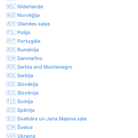
🇳🇱 Nīderlande
🇳🇴 Norvēģija
🇦🇽 Olandes salas
🇵🇱 Polija
🇵🇹 Portugāle
🇷🇴 Rumānija
🇸🇲 Sanmarīno
🇷🇸 Serbia and Montenegro
🇷🇸 Serbija
🇸🇰 Slovākija
🇸🇮 Slovēnija
🇫🇮 Somija
🇪🇸 Spānija
🇸🇯 Svalbāra un Jana Majena sala
🇨🇭 Šveice
🇺🇦 Ukraina