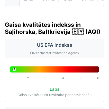
Gaisa kvalitātes indekss in
Saļihorska, Baltkrievija 🇧🇾 (AQI)
US EPA indekss
Environmental Protection Agency
1
1
2
3
4
5
6
Labs
Gaisa kvalitāte tiek uzskatīta par apmierinošu