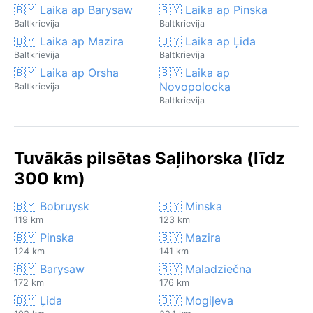
🇧🇾 Laika ap Barysaw
🇧🇾 Laika ap Pinska
Baltkrievija
Baltkrievija
🇧🇾 Laika ap Mazira
🇧🇾 Laika ap Ļida
Baltkrievija
Baltkrievija
🇧🇾 Laika ap Orsha
🇧🇾 Laika ap
Novopolocka
Baltkrievija
Baltkrievija
Tuvākās pilsētas Saļihorska (līdz
300 km)
🇧🇾 Bobruysk
🇧🇾 Minska
119 km
123 km
🇧🇾 Pinska
🇧🇾 Mazira
124 km
141 km
🇧🇾 Barysaw
🇧🇾 Maladziečna
172 km
176 km
🇧🇾 Ļida
🇧🇾 Mogiļeva