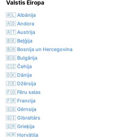
Valstis Eiropa
🇦🇱 Albānija
🇦🇩 Andora
🇦🇹 Austrija
🇧🇪 Beļģija
🇧🇦 Bosnija un Hercegovina
🇧🇬 Bulgārija
🇨🇿 Čehija
🇩🇰 Dānija
🇯🇪 Džērsija
🇫🇴 Fēru salas
🇫🇷 Francija
🇬🇬 Gērnsija
🇬🇮 Gibraltārs
🇬🇷 Grieķija
🇭🇷 Horvātija