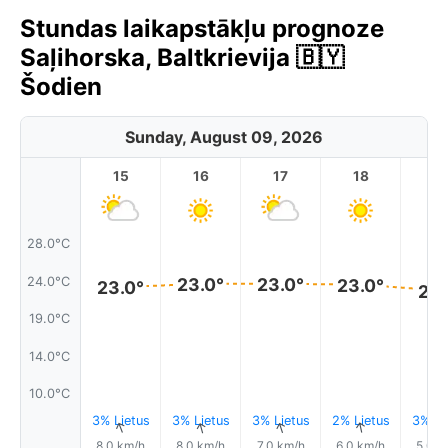
Stundas laikapstākļu prognoze
Saļihorska, Baltkrievija 🇧🇾
Šodien
Sunday, August 09, 2026
15
16
17
18
1
28.0°C
24.0°C
23.0°
23.0°
23.0°
23.0°
22.
19.0°C
14.0°C
10.0°C
3% Lietus
3% Lietus
3% Lietus
2% Lietus
3% Li
↑
↑
↑
↑
8.0 km/h
8.0 km/h
7.0 km/h
6.0 km/h
5.0 k