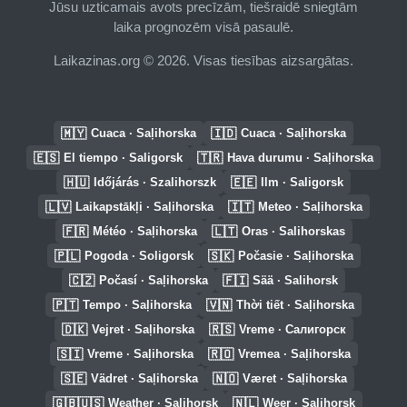
Jūsu uzticamais avots precīzām, tiešraidē sniegtām
laika prognozēm visā pasaulē.
Laikazinas.org © 2026. Visas tiesības aizsargātas.
🇲🇾
🇮🇩
Cuaca · Saļihorska
Cuaca · Saļihorska
🇪🇸
🇹🇷
El tiempo · Saligorsk
Hava durumu · Saļihorska
🇭🇺
🇪🇪
Időjárás · Szalihorszk
Ilm · Saligorsk
🇱🇻
🇮🇹
Laikapstākļi · Saļihorska
Meteo · Saļihorska
🇫🇷
🇱🇹
Météo · Saļihorska
Oras · Salihorskas
🇵🇱
🇸🇰
Pogoda · Soligorsk
Počasie · Saļihorska
🇨🇿
🇫🇮
Počasí · Saļihorska
Sää · Salihorsk
🇵🇹
🇻🇳
Tempo · Saļihorska
Thời tiết · Saļihorska
🇩🇰
🇷🇸
Vejret · Saļihorska
Vreme · Салигорск
🇸🇮
🇷🇴
Vreme · Saļihorska
Vremea · Saļihorska
🇸🇪
🇳🇴
Vädret · Saļihorska
Været · Saļihorska
🇬🇧🇺🇸
🇳🇱
Weather · Salihorsk
Weer · Salihorsk