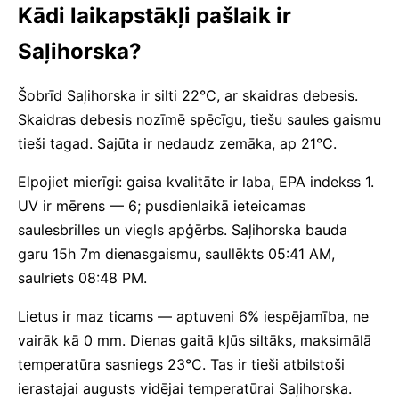
Kādi laikapstākļi pašlaik ir
Saļihorska?
Šobrīd Saļihorska ir silti 22°C, ar skaidras debesis.
Skaidras debesis nozīmē spēcīgu, tiešu saules gaismu
tieši tagad. Sajūta ir nedaudz zemāka, ap 21°C.
Elpojiet mierīgi: gaisa kvalitāte ir laba, EPA indekss 1.
UV ir mērens — 6; pusdienlaikā ieteicamas
saulesbrilles un viegls apģērbs. Saļihorska bauda
garu 15h 7m dienasgaismu, saullēkts 05:41 AM,
saulriets 08:48 PM.
Lietus ir maz ticams — aptuveni 6% iespējamība, ne
vairāk kā 0 mm. Dienas gaitā kļūs siltāks, maksimālā
temperatūra sasniegs 23°C. Tas ir tieši atbilstoši
ierastajai augusts vidējai temperatūrai Saļihorska.