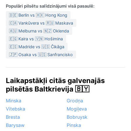
Populāri pilsētu salīdzinājumi visā pasaulē:
🇩🇪 Berlin vs 🇭🇰 Hong Kong
🇨🇦 Vankūvera vs 🇷🇺 Maskava
🇦🇺 Melburna vs 🇳🇿 Oklenda
🇪🇬 Kaira vs 🇻🇳 Hošimina
🇪🇸 Madride vs 🇺🇸 Čikāga
🇯🇵 Osaka vs 🇺🇸 Sanfrancisko
Laikapstākļi citās galvenajās
pilsētās Baltkrievija 🇧🇾
Minska
Grodņa
Vitebska
Mogiļeva
Bresta
Bobruysk
Barysaw
Pinska