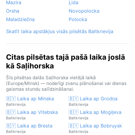
Mazira
Ļida
Orsha
Novopolocka
Maladziečna
Polocka
Skatīt laika apstākļus visās pilsētās Baltkrievija
Citas pilsētas tajā pašā laika joslā
kā Saļihorska
Šīs pilsētas dalās Saļihorska vietējā laikā
(Europe/Minsk) — noderīgi zvanu plānošanai vai dienas
gaismas stundu salīdzināšanai.
🇧🇾 Laika ap Minska
🇧🇾 Laika ap Grodņa
Baltkrievija
Baltkrievija
🇧🇾 Laika ap Vitebska
🇧🇾 Laika ap Mogiļeva
Baltkrievija
Baltkrievija
🇧🇾 Laika ap Bresta
🇧🇾 Laika ap Bobruysk
Baltkrievija
Baltkrievija