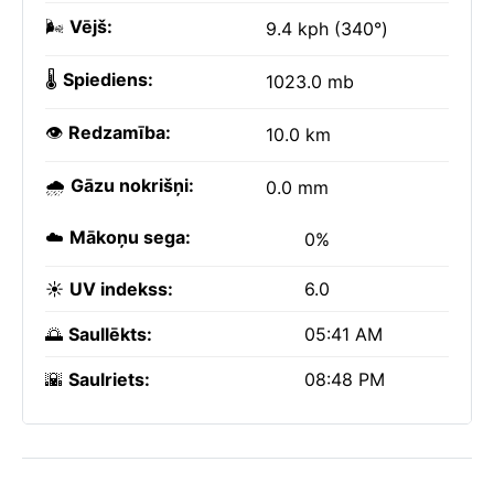
🌬️
Vējš:
9.4 kph (340°)
🌡️
Spiediens:
1023.0 mb
👁️
Redzamība:
10.0 km
🌧️
Gāzu nokrišņi:
0.0 mm
☁️
Mākoņu sega:
0%
☀️
UV indekss:
6.0
🌅
Saullēkts:
05:41 AM
🌇
Saulriets:
08:48 PM