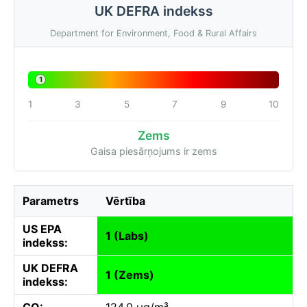
UK DEFRA indekss
Department for Environment, Food & Rural Affairs
1
1
3
5
7
9
10
Zems
Gaisa piesārņojums ir zems
Parametrs
Vērtība
US EPA
1 (Labs)
indekss:
UK DEFRA
1 (Zems)
indekss:
CO:
124.0 µg/m³