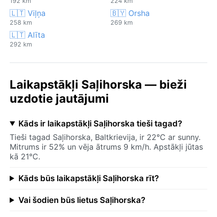
192 km
224 km
🇱🇹 Viļņa
🇧🇾 Orsha
258 km
269 km
🇱🇹 Alīta
292 km
Laikapstākļi Saļihorska — bieži
uzdotie jautājumi
Kāds ir laikapstākļi Saļihorska tieši tagad?
Tieši tagad Saļihorska, Baltkrievija, ir 22°C ar sunny.
Mitrums ir 52% un vēja ātrums 9 km/h. Apstākļi jūtas
kā 21°C.
Kāds būs laikapstākļi Saļihorska rīt?
Vai šodien būs lietus Saļihorska?