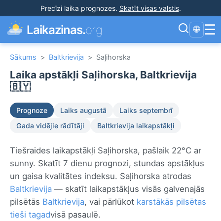
Precīzi laika prognozes
.
Skatīt visas valstis
.
☰
Laikazinas.
org
🌐
Sākums
>
Baltkrievija
>
Saļihorska
Laika apstākļi Saļihorska, Baltkrievija
🇧🇾
Prognoze
Laiks augustā
Laiks septembrī
Gada vidējie rādītāji
Baltkrievija laikapstākļi
Tiešraides laikapstākļi Saļihorska, pašlaik 22°C ar
sunny. Skatīt 7 dienu prognozi, stundas apstākļus
un gaisa kvalitātes indeksu. Saļihorska atrodas
Baltkrievija
— skatīt laikapstākļus visās galvenajās
pilsētās
Baltkrievija
, vai pārlūkot
karstākās pilsētas
tieši tagad
visā pasaulē.