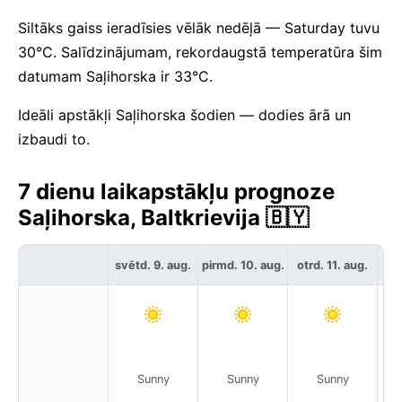
Siltāks gaiss ieradīsies vēlāk nedēļā — Saturday tuvu
30°C. Salīdzinājumam, rekordaugstā temperatūra šim
datumam Saļihorska ir 33°C.
Ideāli apstākļi Saļihorska šodien — dodies ārā un
izbaudi to.
7 dienu laikapstākļu prognoze
Saļihorska, Baltkrievija 🇧🇾
svētd. 9. aug.
pirmd. 10. aug.
otrd. 11. aug.
tre
Sunny
Sunny
Sunny