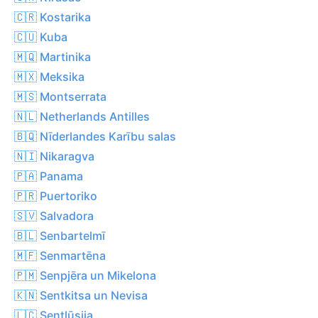
🇨🇷 Kostarika
🇨🇺 Kuba
🇲🇶 Martinika
🇲🇽 Meksika
🇲🇸 Montserrata
🇳🇱 Netherlands Antilles
🇧🇶 Nīderlandes Karību salas
🇳🇮 Nikaragva
🇵🇦 Panama
🇵🇷 Puertoriko
🇸🇻 Salvadora
🇧🇱 Senbartelmī
🇲🇫 Senmartēna
🇵🇲 Senpjēra un Mikelona
🇰🇳 Sentkitsa un Nevisa
🇱🇨 Sentlūsija