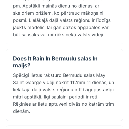
pm. Apstākļi mainās dienu no dienas, ar
skaidriem brīžiem, ko pārtrauc mākoņaini
posmi. Lielākajā daļā valsts reģionu ir līdzīgs
jaukts modelis, lai gan dažos apgabalos var
būt sausāks vai mitrāks nekā valsts vidēji.
Does It Rain In Bermudu salas In
maijs?
Spēcīgi lietus raksturo Bermudu salas May:
Saint George vidēji nokrīt 112mm 11 dienās, un
lielākajā daļā valsts reģionu ir līdzīgi pastāvīgi
mitri apstākļi. Ilgi saulaini periodi ir reti.
Rēķinies ar lietu aptuveni divās no katrām trim
dienām.