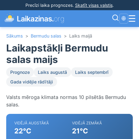
Precīzi laika prognozes
.
Skatīt visas valstis
.
☰
Laikazinas.
org
🌐
Sākums
>
Bermudu salas
>
Laiks maijā
Laikapstākļi Bermudu
salas maijs
Prognoze
Laiks augustā
Laiks septembrī
Gada vidējie rādītāji
Valsts mēroga klimata normas 10 pilsētās Bermudu
salas.
VIDĒJĀ AUGSTĀKĀ
VIDĒJĀ ZEMĀKĀ
22°C
21°C