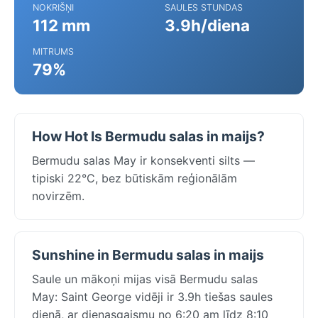
NOKRIŠŅI
SAULES STUNDAS
112 mm
3.9h/diena
MITRUMS
79%
How Hot Is Bermudu salas in maijs?
Bermudu salas May ir konsekventi silts —
tipiski 22°C, bez būtiskām reģionālām
novirzēm.
Sunshine in Bermudu salas in maijs
Saule un mākoņi mijas visā Bermudu salas
May: Saint George vidēji ir 3.9h tiešas saules
dienā, ar dienasgaismu no 6:20 am līdz 8:10