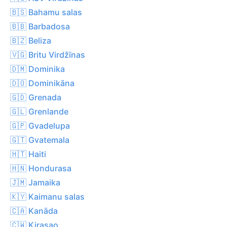
🇧🇸 Bahamu salas
🇧🇧 Barbadosa
🇧🇿 Beliza
🇻🇬 Britu Virdžīnas
🇩🇲 Dominika
🇩🇴 Dominikāna
🇬🇩 Grenada
🇬🇱 Grenlande
🇬🇵 Gvadelupa
🇬🇹 Gvatemala
🇭🇹 Haiti
🇭🇳 Hondurasa
🇯🇲 Jamaika
🇰🇾 Kaimanu salas
🇨🇦 Kanāda
🇨🇼 Kirasao