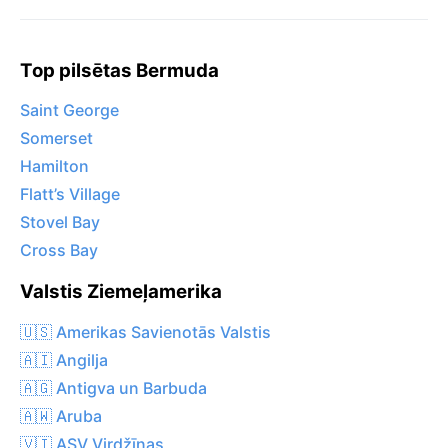
Top pilsētas Bermuda
Saint George
Somerset
Hamilton
Flatt’s Village
Stovel Bay
Cross Bay
Valstis Ziemeļamerika
🇺🇸 Amerikas Savienotās Valstis
🇦🇮 Angilja
🇦🇬 Antigva un Barbuda
🇦🇼 Aruba
🇻🇮 ASV Virdžīnas