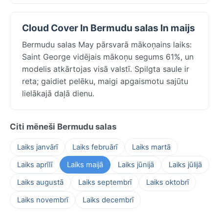
Cloud Cover In Bermudu salas In maijs
Bermudu salas May pārsvarā mākoņains laiks:
Saint George vidējais mākoņu segums 61%, un
modelis atkārtojas visā valstī. Spilgta saule ir
reta; gaidiet pelēku, maigi apgaismotu sajūtu
lielākajā daļā dienu.
Citi mēneši Bermudu salas
Laiks janvārī
Laiks februārī
Laiks martā
Laiks aprīlī
Laiks maijā
Laiks jūnijā
Laiks jūlijā
Laiks augustā
Laiks septembrī
Laiks oktobrī
Laiks novembrī
Laiks decembrī