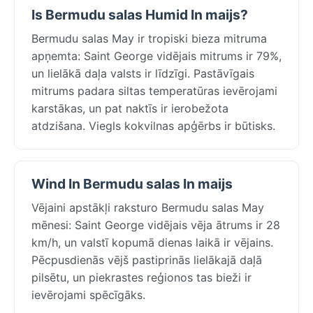
Is Bermudu salas Humid In maijs?
Bermudu salas May ir tropiski bieza mitruma
apņemta: Saint George vidējais mitrums ir 79%,
un lielākā daļa valsts ir līdzīgi. Pastāvīgais
mitrums padara siltas temperatūras ievērojami
karstākas, un pat naktīs ir ierobežota
atdzišana. Viegls kokvilnas apģērbs ir būtisks.
Wind In Bermudu salas In maijs
Vējaini apstākļi raksturo Bermudu salas May
mēnesi: Saint George vidējais vēja ātrums ir 28
km/h, un valstī kopumā dienas laikā ir vējains.
Pēcpusdienās vējš pastiprinās lielākajā daļā
pilsētu, un piekrastes reģionos tas bieži ir
ievērojami spēcīgāks.