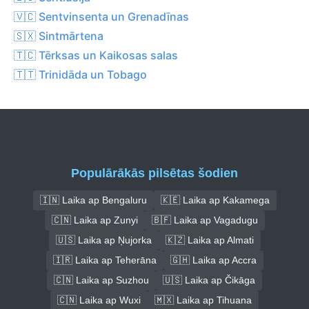
🇻🇨 Sentvinsenta un Grenadīnas
🇸🇽 Sintmārtena
🇹🇨 Tērksas un Kaikosas salas
🇹🇹 Trinidāda un Tobago
Populārākās pilsētas šodien
🇮🇳 Laika ap Bengaluru
🇰🇪 Laika ap Kakamega
🇨🇳 Laika ap Zunyi
🇧🇫 Laika ap Vagadugu
🇺🇸 Laika ap Ņujorka
🇰🇿 Laika ap Almati
🇮🇷 Laika ap Teherāna
🇬🇭 Laika ap Accra
🇨🇳 Laika ap Suzhou
🇺🇸 Laika ap Čikāga
🇨🇳 Laika ap Wuxi
🇲🇽 Laika ap Tihuana