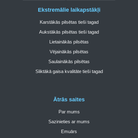
Ekstremālie laikapstākļi
Karstākās pilsētas tieši tagad
Aukstākās pilsētas tieši tagad
Lietainākās pilsētas
Vējainākās pilsētas
Saulainākās pilsētas
Sliktākā gaisa kvalitāte tieši tagad
Ātrās saites
Par mums
Sazinieties ar mums
Emuārs