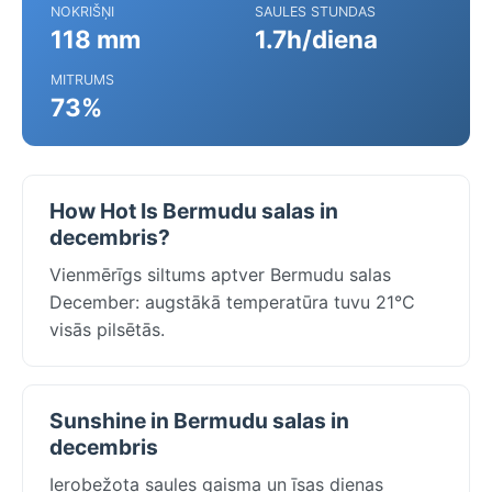
NOKRIŠŅI
SAULES STUNDAS
118 mm
1.7h/diena
MITRUMS
73%
How Hot Is Bermudu salas in
decembris?
Vienmērīgs siltums aptver Bermudu salas
December: augstākā temperatūra tuvu 21°C
visās pilsētās.
Sunshine in Bermudu salas in
decembris
Ierobežota saules gaisma un īsas dienas