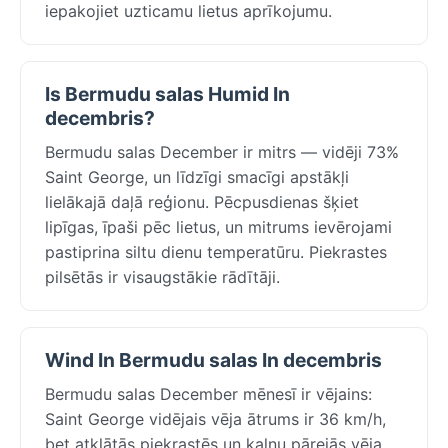
iepakojiet uzticamu lietus aprīkojumu.
Is Bermudu salas Humid In
decembris?
Bermudu salas December ir mitrs — vidēji 73%
Saint George, un līdzīgi smacīgi apstākļi
lielākajā daļā reģionu. Pēcpusdienas šķiet
lipīgas, īpaši pēc lietus, un mitrums ievērojami
pastiprina siltu dienu temperatūru. Piekrastes
pilsētās ir visaugstākie rādītāji.
Wind In Bermudu salas In decembris
Bermudu salas December mēnesī ir vējains:
Saint George vidējais vēja ātrums ir 36 km/h,
bet atklātās piekrastēs un kalnu pārejās vēja