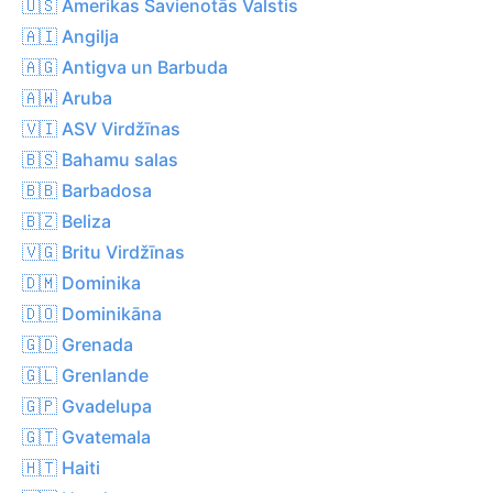
🇺🇸 Amerikas Savienotās Valstis
🇦🇮 Angilja
🇦🇬 Antigva un Barbuda
🇦🇼 Aruba
🇻🇮 ASV Virdžīnas
🇧🇸 Bahamu salas
🇧🇧 Barbadosa
🇧🇿 Beliza
🇻🇬 Britu Virdžīnas
🇩🇲 Dominika
🇩🇴 Dominikāna
🇬🇩 Grenada
🇬🇱 Grenlande
🇬🇵 Gvadelupa
🇬🇹 Gvatemala
🇭🇹 Haiti