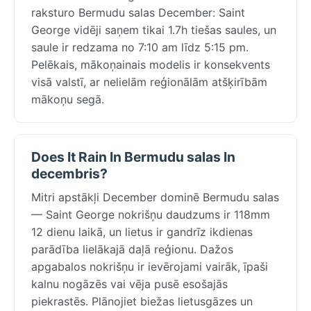
raksturo Bermudu salas December: Saint
George vidēji saņem tikai 1.7h tiešas saules, un
saule ir redzama no 7:10 am līdz 5:15 pm.
Pelēkais, mākoņainais modelis ir konsekvents
visā valstī, ar nelielām reģionālām atšķirībām
mākoņu segā.
Does It Rain In Bermudu salas In
decembris?
Mitri apstākļi December dominē Bermudu salas
— Saint George nokrišņu daudzums ir 118mm
12 dienu laikā, un lietus ir gandrīz ikdienas
parādība lielākajā daļā reģionu. Dažos
apgabalos nokrišņu ir ievērojami vairāk, īpaši
kalnu nogāzēs vai vēja pusē esošajās
piekrastēs. Plānojiet biežas lietusgāzes un