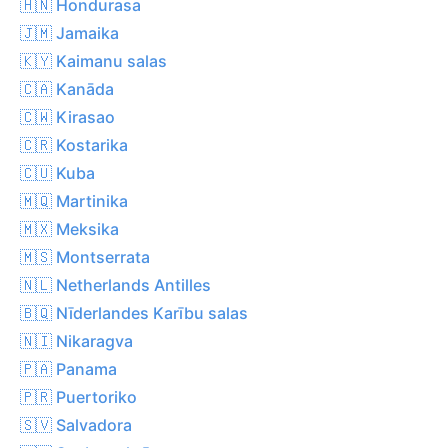
🇭🇳 Hondurasa
🇯🇲 Jamaika
🇰🇾 Kaimanu salas
🇨🇦 Kanāda
🇨🇼 Kirasao
🇨🇷 Kostarika
🇨🇺 Kuba
🇲🇶 Martinika
🇲🇽 Meksika
🇲🇸 Montserrata
🇳🇱 Netherlands Antilles
🇧🇶 Nīderlandes Karību salas
🇳🇮 Nikaragva
🇵🇦 Panama
🇵🇷 Puertoriko
🇸🇻 Salvadora