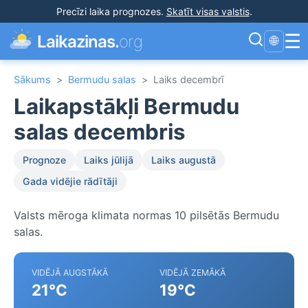
Precīzi laika prognozes
.
Skatīt visas valstis
.
☰
Laikazinas.
org
🌐
Sākums
>
Bermudu salas
>
Laiks decembrī
Laikapstākļi Bermudu
salas decembris
Prognoze
Laiks jūlijā
Laiks augustā
Gada vidējie rādītāji
Valsts mēroga klimata normas 10 pilsētās Bermudu
salas.
VIDĒJĀ AUGSTĀKĀ
VIDĒJĀ ZEMĀKĀ
21°C
19°C