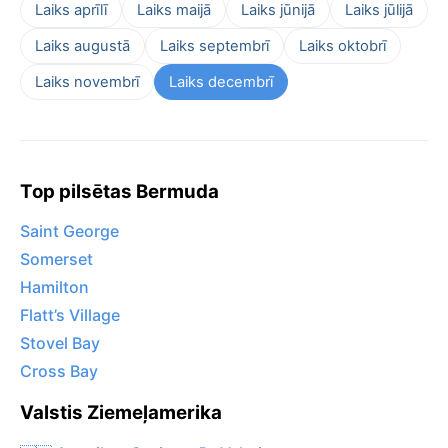
Laiks aprīlī
Laiks maijā
Laiks jūnijā
Laiks jūlijā
Laiks augustā
Laiks septembrī
Laiks oktobrī
Laiks novembrī
Laiks decembrī
Top pilsētas Bermuda
Saint George
Somerset
Hamilton
Flatt’s Village
Stovel Bay
Cross Bay
Valstis Ziemeļamerika