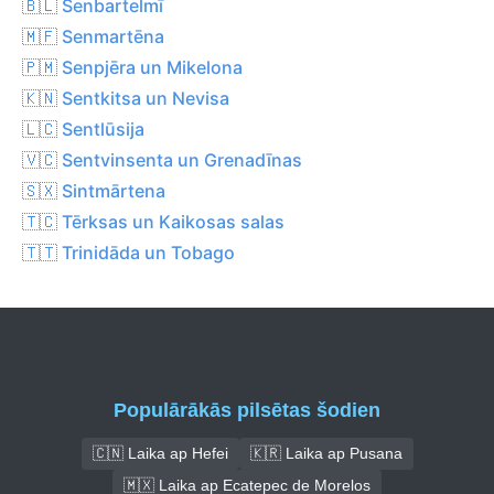
🇧🇱 Senbartelmī
🇲🇫 Senmartēna
🇵🇲 Senpjēra un Mikelona
🇰🇳 Sentkitsa un Nevisa
🇱🇨 Sentlūsija
🇻🇨 Sentvinsenta un Grenadīnas
🇸🇽 Sintmārtena
🇹🇨 Tērksas un Kaikosas salas
🇹🇹 Trinidāda un Tobago
Populārākās pilsētas šodien
🇨🇳 Laika ap Hefei
🇰🇷 Laika ap Pusana
🇲🇽 Laika ap Ecatepec de Morelos