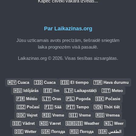
Kāpēc cilvēki vakarā izvēlas...
Par Laikazinas.org
Jūsu uzticamais avots precīzām, tiešraidē sniegtām
laika prognozēm visā pasaulē.
Laikazinas.org © 2026. Visas tiesības aizsargātas.
🇲🇾
🇮🇩
🇪🇸
🇹🇷
Cuaca
Cuaca
El tiempo
Hava durumu
🇭🇺
🇪🇪
🇱🇻
🇮🇹
Időjárás
Ilm
Laikapstākļi
Meteo
🇫🇷
🇱🇹
🇵🇱
🇸🇰
Météo
Oras
Pogoda
Počasie
🇨🇿
🇫🇮
🇵🇹
🇻🇳
Počasí
Sää
Tempo
Thời tiết
🇩🇰
🇷🇸
🇸🇮
🇷🇴
Vejret
Vreme
Vreme
Vremea
🇸🇪
🇳🇴
🇬🇧🇺🇸
🇳🇱
Vädret
Været
Weather
Weer
🇩🇪
🇺🇦
🇷🇺
🇸🇦
Wetter
Погода
Погода
الطقس