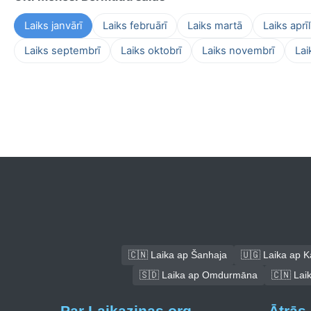
Laiks janvārī
Laiks februārī
Laiks martā
Laiks aprīl
Laiks septembrī
Laiks oktobrī
Laiks novembrī
Lai
🇨🇳 Laika ap Šanhaja
🇺🇬 Laika ap 
🇸🇩 Laika ap Omdurmāna
🇨🇳 Laik
Par Laikazinas.org
Ātrās 