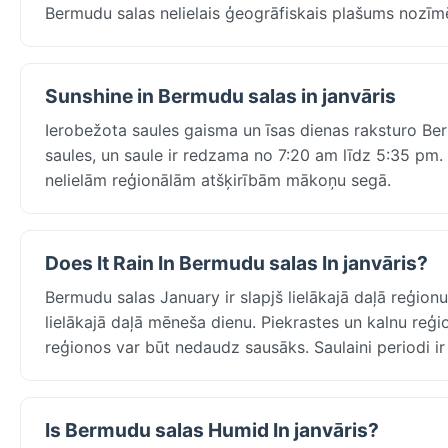
Bermudu salas nelielais ģeogrāfiskais plašums nozīmē,
Sunshine in Bermudu salas in janvāris
Ierobežota saules gaisma un īsas dienas raksturo Ber
saules, un saule ir redzama no 7:20 am līdz 5:35 pm. 
nelielām reģionālām atšķirībām mākoņu segā.
Does It Rain In Bermudu salas In janvāris?
Bermudu salas January ir slapjš lielākajā daļā reģion
lielākajā daļā mēneša dienu. Piekrastes un kalnu reģ
reģionos var būt nedaudz sausāks. Saulaini periodi ir ī
Is Bermudu salas Humid In janvāris?