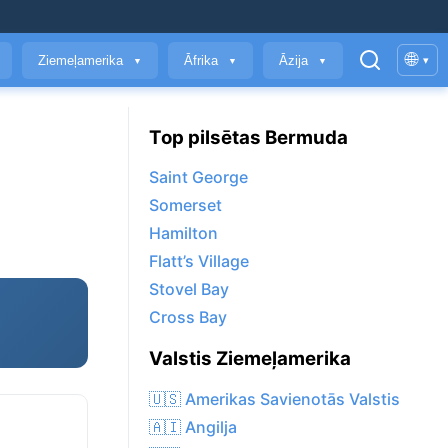
🌐
Ziemeļamerika
Āfrika
Āzija
▾
▼
▼
▼
Top pilsētas Bermuda
Saint George
Somerset
Hamilton
Flatt’s Village
Stovel Bay
Cross Bay
Valstis Ziemeļamerika
🇺🇸 Amerikas Savienotās Valstis
🇦🇮 Angilja