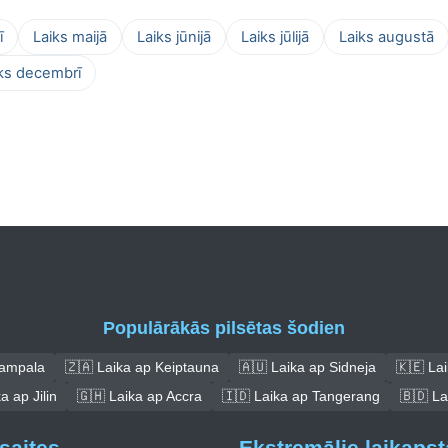
ī
Laiks maijā
Laiks jūnijā
Laiks jūlijā
Laiks augustā
ks decembrī
Populārākās pilsētas šodien
Kampala
🇿🇦 Laika ap Keiptauna
🇦🇺 Laika ap Sidneja
🇰🇪 Lai
a ap Jilin
🇬🇭 Laika ap Accra
🇮🇩 Laika ap Tangerang
🇧🇩 La
saites
Ekstremālie laikapst