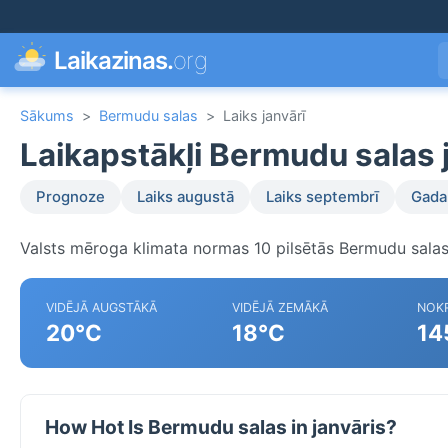
Laikazinas.
org
Sākums
>
Bermudu salas
>
Laiks janvārī
Laikapstākļi Bermudu salas 
Prognoze
Laiks augustā
Laiks septembrī
Gada 
Valsts mēroga klimata normas 10 pilsētās Bermudu salas
VIDĒJĀ AUGSTĀKĀ
VIDĒJĀ ZEMĀKĀ
NOKR
20°C
18°C
14
How Hot Is Bermudu salas in janvāris?