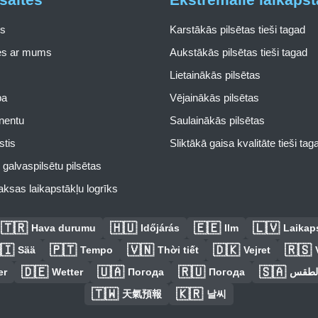
s
Karstākās pilsētas tieši tagad
ies ar mums
Aukstākās pilsētas tieši tagad
Lietainākās pilsētas
pa
Vējainākās pilsētas
inentu
Saulainākās pilsētas
stis
Sliktākā gaisa kvalitāte tieši tag
galvaspilsētu pilsētas
ksas laikapstākļu logrīks
🇹🇷
🇭🇺
🇪🇪
🇱🇻
Hava durumu
Időjárás
Ilm
Laikaps
🇮
🇵🇹
🇻🇳
🇩🇰
🇷🇸
Sää
Tempo
Thời tiết
Vejret
🇩🇪
🇺🇦
🇷🇺
🇸🇦
er
Wetter
Погода
Погода
الطق
🇹🇼
🇰🇷
天氣預報
날씨