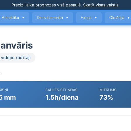
Precīzi laika prognozes
visā pasaulē
.
Skatīt visas valstis
.
Antarktika
Dienvidamerika
Eiropa
Okeānija
▼
▼
▼
▼
janvāris
vidējie rādītāji
.
IŠŅI
SAULES STUNDAS
MITRUMS
5 mm
1.5h/diena
73%