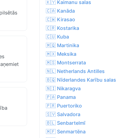
🇰🇾 Kaimanu salas
🇨🇦 Kanāda
pilsētās
🇨🇼 Kirasao
🇨🇷 Kostarika
🇨🇺 Kuba
🇲🇶 Martinika
🇲🇽 Meksika
es
🇲🇸 Montserrata
Paņemiet
🇳🇱 Netherlands Antilles
🇧🇶 Nīderlandes Karību salas
🇳🇮 Nikaragva
🇵🇦 Panama
🇵🇷 Puertoriko
cība
🇸🇻 Salvadora
🇧🇱 Senbartelmī
🇲🇫 Senmartēna