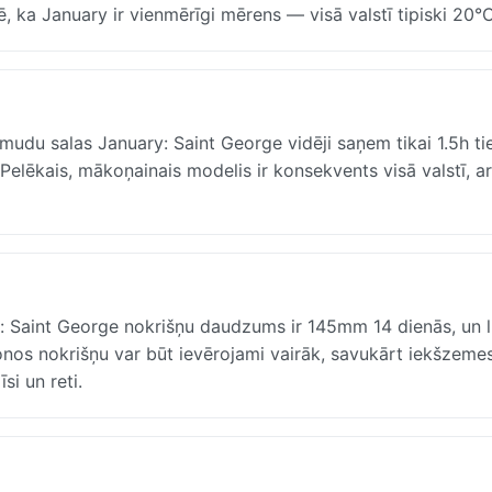
 ka January ir vienmērīgi mērens — visā valstī tipiski 20°C
mudu salas January: Saint George vidēji saņem tikai 1.5h ti
Pelēkais, mākoņainais modelis ir konsekvents visā valstī, ar
u: Saint George nokrišņu daudzums ir 145mm 14 dienās, un li
ionos nokrišņu var būt ievērojami vairāk, savukārt iekšzeme
si un reti.