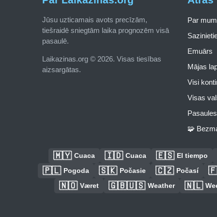
Jūsu uzticamais avots precīzām,
Par mum
tiešraidē sniegtām laika prognozēm visā
Saziniet
pasaulē.
Emuārs
Laikazinas.org © 2026. Visas tiesības
Mājas la
aizsargātas.
Visi kont
Visas val
Pasaules 
🧩 Bezma
🇲🇾
🇮🇩
🇪🇸
Cuaca
Cuaca
El tiempo
🇵🇱
🇸🇰
🇨🇿

Pogoda
Počasie
Počasí
🇳🇴
🇬🇧🇺🇸
🇳🇱
Været
Weather
We