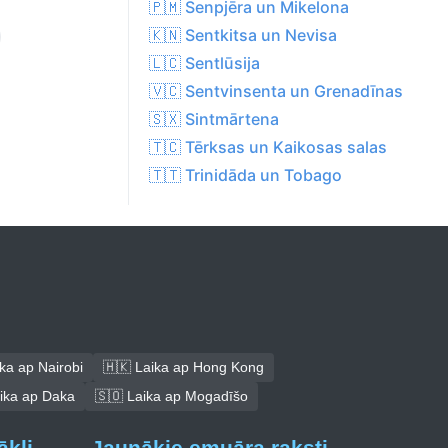
🇵🇲 Senpjēra un Mikelona
🇰🇳 Sentkitsa un Nevisa
🇱🇨 Sentlūsija
🇻🇨 Sentvinsenta un Grenadīnas
🇸🇽 Sintmārtena
🇹🇨 Tērksas un Kaikosas salas
🇹🇹 Trinidāda un Tobago
ka ap Nairobi
🇭🇰 Laika ap Hong Kong
ika ap Daka
🇸🇴 Laika ap Mogadīšo
ākļi
Jaunākie emuāra raksti