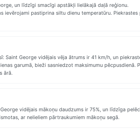
rge, un līdzīgi smacīgi apstākļi lielākajā daļā reģionu.
ms ievērojami pastiprina siltu dienu temperatūru. Piekrastes 
: Saint George vidējais vēja ātrums ir 41 km/h, un piekrast
s dienas garumā, bieži sasniedzot maksimumu pēcpusdienā. 
s ārā.
 George vidējais mākoņu daudzums ir 75%, un līdzīga pelē
gaismotas, ar nelieliem pārtraukumiem mākoņu segā.