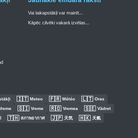
Vai laikapstākļi var mainīt...
Kāpēc cilvēki vakarā izvēlas...
ad
🇮🇹
🇫🇷
🇱🇹
tākļi
Meteo
Météo
Oras
🇸🇮
🇷🇴
🇸🇪
Vreme
Vreme
Vremea
Vädret
🇹🇭
🇯🇵
🇭🇰
ا
สภาพอากาศ
天気
天氣