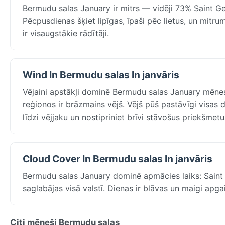
Bermudu salas January ir mitrs — vidēji 73% Saint Geo
Pēcpusdienas šķiet lipīgas, īpaši pēc lietus, un mitru
ir visaugstākie rādītāji.
Wind In Bermudu salas In janvāris
Vējaini apstākļi dominē Bermudu salas January mēnesī
reģionos ir brāzmains vējš. Vējš pūš pastāvīgi visa
līdzi vējjaku un nostipriniet brīvi stāvošus priekšmetu
Cloud Cover In Bermudu salas In janvāris
Bermudu salas January dominē apmācies laiks: Saint
saglabājas visā valstī. Dienas ir blāvas un maigi ap
Citi mēneši Bermudu salas