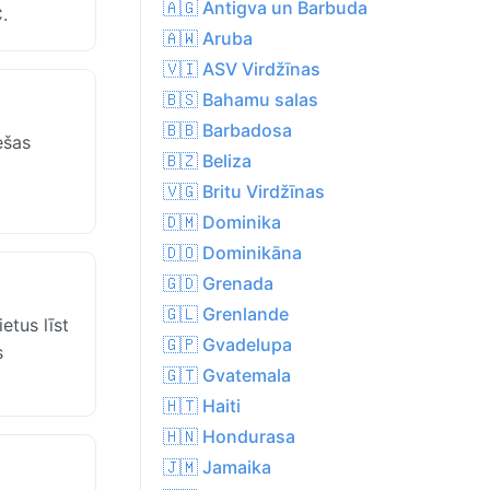
🇦🇬 Antigva un Barbuda
.
🇦🇼 Aruba
🇻🇮 ASV Virdžīnas
🇧🇸 Bahamu salas
🇧🇧 Barbadosa
ešas
🇧🇿 Beliza
🇻🇬 Britu Virdžīnas
🇩🇲 Dominika
🇩🇴 Dominikāna
🇬🇩 Grenada
🇬🇱 Grenlande
etus līst
🇬🇵 Gvadelupa
s
🇬🇹 Gvatemala
🇭🇹 Haiti
🇭🇳 Hondurasa
🇯🇲 Jamaika