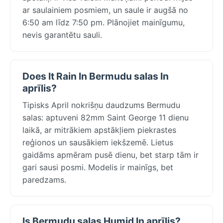
ar saulainiem posmiem, un saule ir augšā no
6:50 am līdz 7:50 pm. Plānojiet mainīgumu,
nevis garantētu sauli.
Does It Rain In Bermudu salas In
aprīlis?
Tipisks April nokrišņu daudzums Bermudu
salas: aptuveni 82mm Saint George 11 dienu
laikā, ar mitrākiem apstākļiem piekrastes
reģionos un sausākiem iekšzemē. Lietus
gaidāms apmēram pusē dienu, bet starp tām ir
gari sausi posmi. Modelis ir mainīgs, bet
paredzams.
Is Bermudu salas Humid In aprīlis?