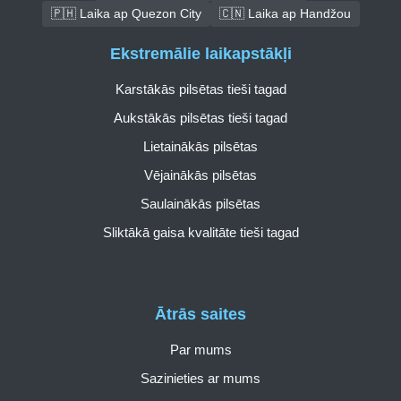
🇵🇭 Laika ap Quezon City
🇨🇳 Laika ap Handžou
Ekstremālie laikapstākļi
Karstākās pilsētas tieši tagad
Aukstākās pilsētas tieši tagad
Lietainākās pilsētas
Vējainākās pilsētas
Saulainākās pilsētas
Sliktākā gaisa kvalitāte tieši tagad
Ātrās saites
Par mums
Sazinieties ar mums