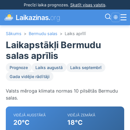
Precīzi laika prognozes
.
Skatīt visas valstis
.
☰
Laikazinas.
org
🌐
Sākums
>
Bermudu salas
>
Laiks aprīlī
Laikapstākļi Bermudu
salas aprīlis
Prognoze
Laiks augustā
Laiks septembrī
Gada vidējie rādītāji
Valsts mēroga klimata normas 10 pilsētās Bermudu
salas.
VIDĒJĀ AUGSTĀKĀ
VIDĒJĀ ZEMĀKĀ
20°C
18°C