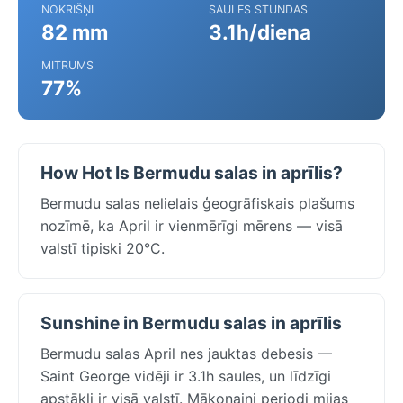
NOKRIŠŅI
SAULES STUNDAS
82 mm
3.1h/diena
MITRUMS
77%
How Hot Is Bermudu salas in aprīlis?
Bermudu salas nelielais ģeogrāfiskais plašums
nozīmē, ka April ir vienmērīgi mērens — visā
valstī tipiski 20°C.
Sunshine in Bermudu salas in aprīlis
Bermudu salas April nes jauktas debesis —
Saint George vidēji ir 3.1h saules, un līdzīgi
apstākļi ir visā valstī. Mākoņaini periodi mijas