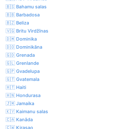
🇧🇸 Bahamu salas
🇧🇧 Barbadosa
🇧🇿 Beliza
🇻🇬 Britu Virdžīnas
🇩🇲 Dominika
🇩🇴 Dominikāna
🇬🇩 Grenada
🇬🇱 Grenlande
🇬🇵 Gvadelupa
🇬🇹 Gvatemala
🇭🇹 Haiti
🇭🇳 Hondurasa
🇯🇲 Jamaika
🇰🇾 Kaimanu salas
🇨🇦 Kanāda
🇨🇼 Kirasao