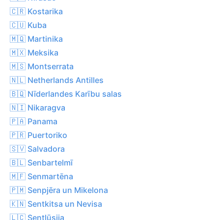
🇨🇷 Kostarika
🇨🇺 Kuba
🇲🇶 Martinika
🇲🇽 Meksika
🇲🇸 Montserrata
🇳🇱 Netherlands Antilles
🇧🇶 Nīderlandes Karību salas
🇳🇮 Nikaragva
🇵🇦 Panama
🇵🇷 Puertoriko
🇸🇻 Salvadora
🇧🇱 Senbartelmī
🇲🇫 Senmartēna
🇵🇲 Senpjēra un Mikelona
🇰🇳 Sentkitsa un Nevisa
🇱🇨 Sentlūsija