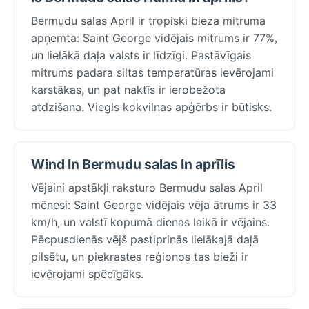
Bermudu salas April ir tropiski bieza mitruma
apņemta: Saint George vidējais mitrums ir 77%,
un lielākā daļa valsts ir līdzīgi. Pastāvīgais
mitrums padara siltas temperatūras ievērojami
karstākas, un pat naktīs ir ierobežota
atdzišana. Viegls kokvilnas apģērbs ir būtisks.
Wind In Bermudu salas In aprīlis
Vējaini apstākļi raksturo Bermudu salas April
mēnesi: Saint George vidējais vēja ātrums ir 33
km/h, un valstī kopumā dienas laikā ir vējains.
Pēcpusdienās vējš pastiprinās lielākajā daļā
pilsētu, un piekrastes reģionos tas bieži ir
ievērojami spēcīgāks.