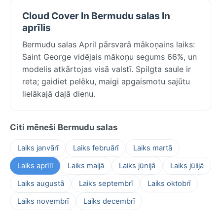
Cloud Cover In Bermudu salas In
aprīlis
Bermudu salas April pārsvarā mākoņains laiks:
Saint George vidējais mākoņu segums 66%, un
modelis atkārtojas visā valstī. Spilgta saule ir
reta; gaidiet pelēku, maigi apgaismotu sajūtu
lielākajā daļā dienu.
Citi mēneši Bermudu salas
Laiks janvārī
Laiks februārī
Laiks martā
Laiks aprīlī
Laiks maijā
Laiks jūnijā
Laiks jūlijā
Laiks augustā
Laiks septembrī
Laiks oktobrī
Laiks novembrī
Laiks decembrī