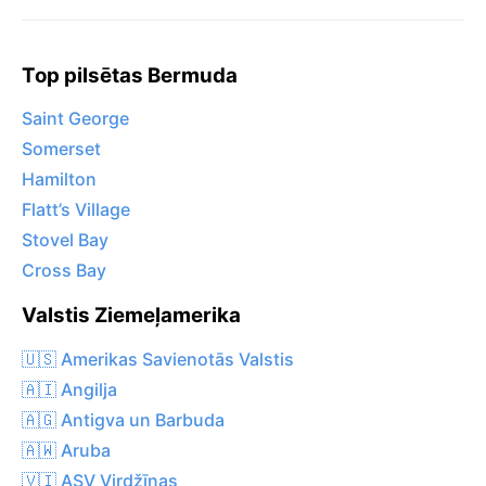
Top pilsētas Bermuda
Saint George
Somerset
Hamilton
Flatt’s Village
Stovel Bay
Cross Bay
Valstis Ziemeļamerika
🇺🇸 Amerikas Savienotās Valstis
🇦🇮 Angilja
🇦🇬 Antigva un Barbuda
🇦🇼 Aruba
🇻🇮 ASV Virdžīnas