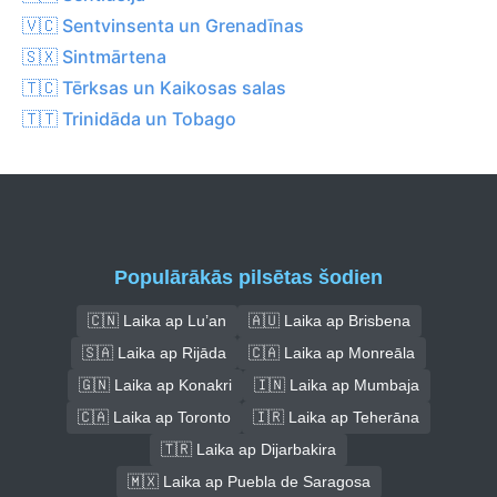
🇻🇨 Sentvinsenta un Grenadīnas
🇸🇽 Sintmārtena
🇹🇨 Tērksas un Kaikosas salas
🇹🇹 Trinidāda un Tobago
Populārākās pilsētas šodien
🇨🇳 Laika ap Lu’an
🇦🇺 Laika ap Brisbena
🇸🇦 Laika ap Rijāda
🇨🇦 Laika ap Monreāla
🇬🇳 Laika ap Konakri
🇮🇳 Laika ap Mumbaja
🇨🇦 Laika ap Toronto
🇮🇷 Laika ap Teherāna
🇹🇷 Laika ap Dijarbakira
🇲🇽 Laika ap Puebla de Saragosa