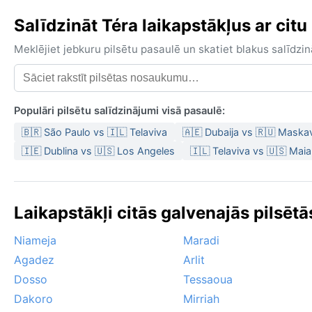
Salīdzināt Téra laikapstākļus ar citu
Meklējiet jebkuru pilsētu pasaulē un skatiet blakus salīd
Populāri pilsētu salīdzinājumi visā pasaulē:
🇧🇷 São Paulo vs 🇮🇱 Telaviva
🇦🇪 Dubaija vs 🇷🇺 Maska
🇮🇪 Dublina vs 🇺🇸 Los Angeles
🇮🇱 Telaviva vs 🇺🇸 Mai
Laikapstākļi citās galvenajās pilsētā
Niameja
Maradi
Agadez
Arlit
Dosso
Tessaoua
Dakoro
Mirriah