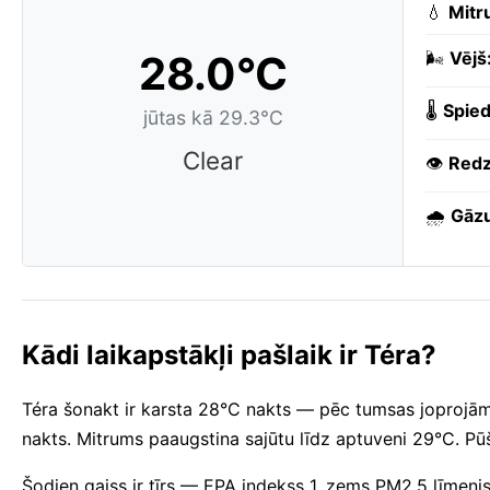
💧
Mitr
28.0°C
🌬️
Vējš
🌡️
Spied
jūtas kā 29.3°C
Clear
👁️
Redz
🌧️
Gāzu
Kādi laikapstākļi pašlaik ir Téra?
Téra šonakt ir karsta 28°C nakts — pēc tumsas joprojām
nakts. Mitrums paaugstina sajūtu līdz aptuveni 29°C. Pū
Šodien gaiss ir tīrs — EPA indekss 1, zems PM2.5 līmen