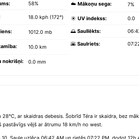
ums:
58%
☁️
Mākoņu sega:
7%
:
18.0 kph (172°)
☀️
UV indekss:
0.0
🌅
Saullēkts:
06:4
iens:
1012.0 mb
🌇
Saulriets:
07:2
amība:
10.0 km
 nokrišņi:
0.0 mm
 28°C, ar skaidras debesis. Šobrīd Téra ir skaidra, bez mā
š pastāvīgs vējš ar ātrumu 18 km/h no west.
is 10. Saule uzlēca 06:42 AM un rietēs 07:22 PM, dodot 12h