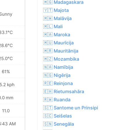
🇲🇬 Madagaskara
🇾🇹 Majota
Sunny
Partly cloudy
🇲🇼 Malāvija
🇲🇱 Mali
33.1°C
34.1°C
🇲🇦 Maroka
🇲🇺 Maurīcija
28.6°C
29.3°C
🇲🇷 Mauritānija
25.0°C
24.7°C
🇲🇿 Mozambika
🇳🇦 Namībija
61%
61%
🇳🇬 Nigērija
🇷🇪 Reinjona
5.2 kph
21.6 kph
🇪🇭 Rietumsahāra
0.0 mm
0.0 mm
🇷🇼 Ruanda
🇸🇹 Santome un Prinsipi
11.0
8.0
🇸🇨 Seišelas
6:43 AM
06:43 AM
🇸🇳 Senegāla