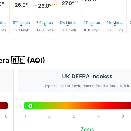
27.0°
0°
26.0°
26.0°
etus
6% Lietus
7% Lietus
5% Lietus
4% Lietus
3% Lietus
↑
↑
↑
↑
↑
↑
km/h
16.0 km/h
14.0 km/h
18.0 km/h
18.0 km/h
18.0 km/h
ēra 🇳🇪 (AQI)
UK DEFRA indekss
Department for Environment, Food & Rural Affair
1
6
1
3
5
7
9
Zems