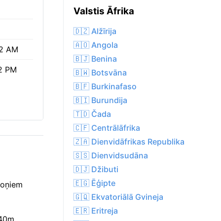
Valstis Āfrika
🇩🇿 Alžīrija
🇦🇴 Angola
2 AM
🇧🇯 Benina
2 PM
🇧🇼 Botsvāna
🇧🇫 Burkinafaso
🇧🇮 Burundija
🇹🇩 Čada
🇨🇫 Centrālāfrika
🇿🇦 Dienvidāfrikas Republika
🇸🇸 Dienvidsudāna
🇩🇯 Džibuti
🇪🇬 Ēģipte
koņiem
🇬🇶 Ekvatoriālā Gvineja
🇪🇷 Eritreja
 40m