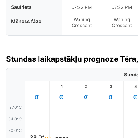
Saulriets
07:22 PM
07:22 PM
Waning
Waning
Mēness fāze
Crescent
Crescent
Stundas laikapstākļu prognoze Téra,
Sunda
1
2
3
4
37.0°C
34.0°C
30.0°C
28.0°