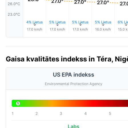
27.0°
27.0°
27.0°
27.
26.0°C
23.0°C
4% Lietus
5% Lietus
5% Lietus
5% Lietus
6% Li
↑
↑
↑
↑
17.0 km/h
17.0 km/h
17.0 km/h
16.0 km/h
15.0 
Gaisa kvalitātes indekss in Téra, Nig
US EPA indekss
Environmental Protection Agency
1
1
2
3
4
5
Labs