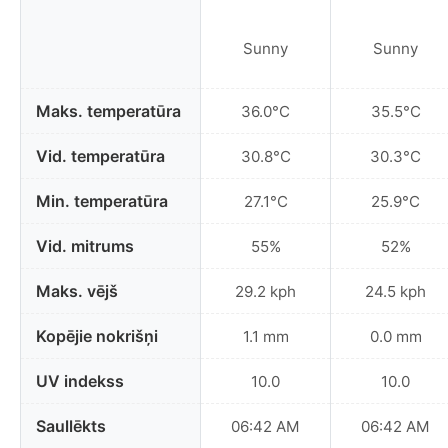
Sunny
Sunny
Maks. temperatūra
36.0°C
35.5°C
Vid. temperatūra
30.8°C
30.3°C
Min. temperatūra
27.1°C
25.9°C
Vid. mitrums
55%
52%
Maks. vējš
29.2 kph
24.5 kph
Kopējie nokrišņi
1.1 mm
0.0 mm
UV indekss
10.0
10.0
Saullēkts
06:42 AM
06:42 AM