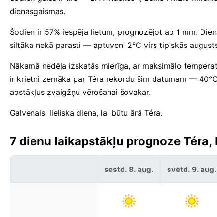
dienasgaismas.
Šodien ir 57% iespēja lietum, prognozējot ap 1 mm. Dien
siltāka nekā parasti — aptuveni 2°C virs tipiskās augus
Nākamā nedēļa izskatās mierīga, ar maksimālo tempera
ir krietni zemāka par Téra rekordu šim datumam — 40°C
apstākļus zvaigžņu vērošanai šovakar.
Galvenais: lieliska diena, lai būtu ārā Téra.
7 dienu laikapstākļu prognoze Téra, 
sestd. 8. aug.
svētd. 9. aug.