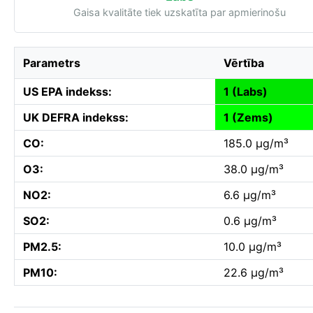
Gaisa kvalitāte tiek uzskatīta par apmierinošu
Parametrs
Vērtība
US EPA indekss:
1 (Labs)
UK DEFRA indekss:
1 (Zems)
CO:
185.0 µg/m³
O3:
38.0 µg/m³
NO2:
6.6 µg/m³
SO2:
0.6 µg/m³
PM2.5:
10.0 µg/m³
PM10:
22.6 µg/m³