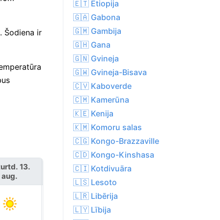
🇪🇹 Etiopija
🇬🇦 Gabona
🇬🇲 Gambija
. Šodiena ir
🇬🇭 Gana
🇬🇳 Gvineja
temperatūra
🇬🇼 Gvineja-Bisava
bus
🇨🇻 Kaboverde
🇨🇲 Kamerūna
🇰🇪 Kenija
🇰🇲 Komoru salas
🇨🇬 Kongo-Brazzaville
🇨🇩 Kongo-Kinshasa
urtd. 13.
🇨🇮 Kotdivuāra
piektd. 14. aug.
aug.
🇱🇸 Lesoto
🇱🇷 Libērija
🇱🇾 Lībija