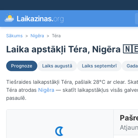
Laikazinas.
org
Sākums
>
Nigēra
>
Téra
Laika apstākļi Téra, Nigēra 🇳
Prognoze
Laiks augustā
Laiks septembrī
Gada 
Tiešraides laikapstākļi Téra, pašlaik 28°C ar clear. Sk
Téra atrodas
Nigēra
— skatīt laikapstākļus visās galve
pasaulē.
Pašre
Atjau