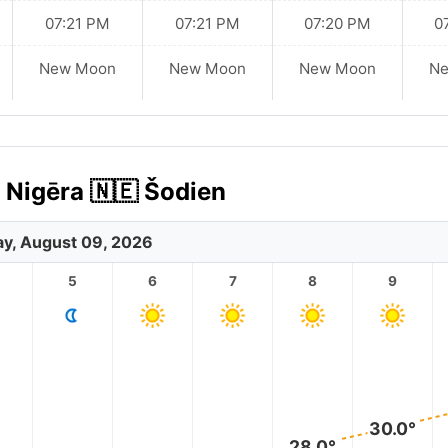
07:21 PM
07:21 PM
07:20 PM
0
New Moon
New Moon
New Moon
N
 Nigēra 🇳🇪 Šodien
y, August 09, 2026
5
6
7
8
9
30.0°
28.0°