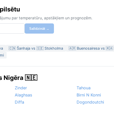
 pilsētu
zinājumu par temperatūru, apstākļiem un prognozēm.
Salīdzināt →
va
🇨🇳 Šanhaja vs 🇸🇪 Stokholma
🇦🇷 Buenosairesa vs 🇲
ami
s Nigēra 🇳🇪
Zinder
Tahoua
Alaghsas
Birni N Konni
Diffa
Dogondoutchi