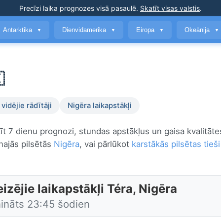
Precīzi laika prognozes
visā pasaulē
.
Skatīt visas valstis
.
Antarktika
Dienvidamerika
Eiropa
Okeānija
▼
▼
▼
▼

vidējie rādītāji
Nigēra laikapstākļi
atīt 7 dienu prognozi, stundas apstākļus un gaisa kvalitāt
najās pilsētās
Nigēra
, vai pārlūkot
karstākās pilsētas tieš
izējie laikapstākļi Téra, Nigēra
nināts 23:45 šodien