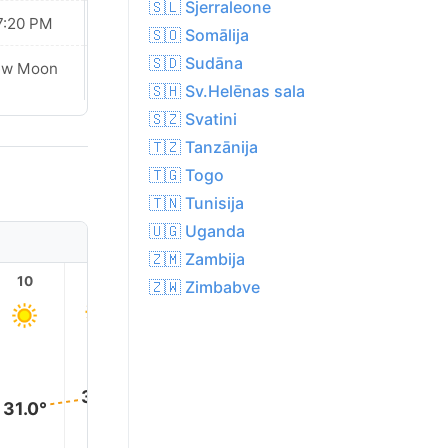
🇸🇱 Sjerraleone
7:20 PM
07:19 PM
🇸🇴 Somālija
🇸🇩 Sudāna
Waxing
ew Moon
Crescent
🇸🇭 Sv.Helēnas sala
🇸🇿 Svatini
🇹🇿 Tanzānija
🇹🇬 Togo
🇹🇳 Tunisija
🇺🇬 Uganda
🇿🇲 Zambija
10
11
12
13
14
15
🇿🇼 Zimbabve
34.0
33.0°
33.0°
33.0°
32.0°
31.0°