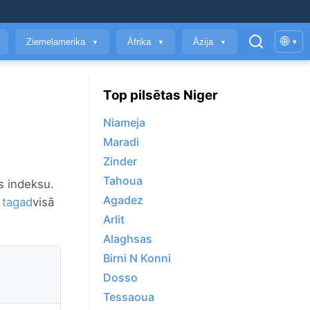
🌐
Ziemeļamerika
Āfrika
Āzija
▾
▼
▼
▼
Top pilsētas Niger
Niameja
Maradi
Zinder
Tahoua
es indeksu.
Agadez
i tagad
visā
Arlit
Alaghsas
Birni N Konni
Dosso
Tessaoua