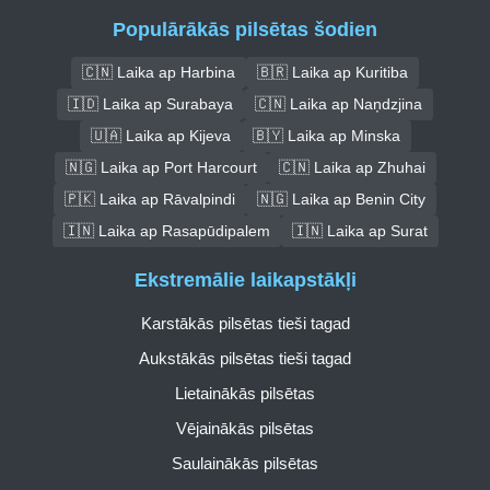
Populārākās pilsētas šodien
🇨🇳 Laika ap Harbina
🇧🇷 Laika ap Kuritiba
🇮🇩 Laika ap Surabaya
🇨🇳 Laika ap Naņdzjina
🇺🇦 Laika ap Kijeva
🇧🇾 Laika ap Minska
🇳🇬 Laika ap Port Harcourt
🇨🇳 Laika ap Zhuhai
🇵🇰 Laika ap Rāvalpindi
🇳🇬 Laika ap Benin City
🇮🇳 Laika ap Rasapūdipalem
🇮🇳 Laika ap Surat
Ekstremālie laikapstākļi
Karstākās pilsētas tieši tagad
Aukstākās pilsētas tieši tagad
Lietainākās pilsētas
Vējainākās pilsētas
Saulainākās pilsētas