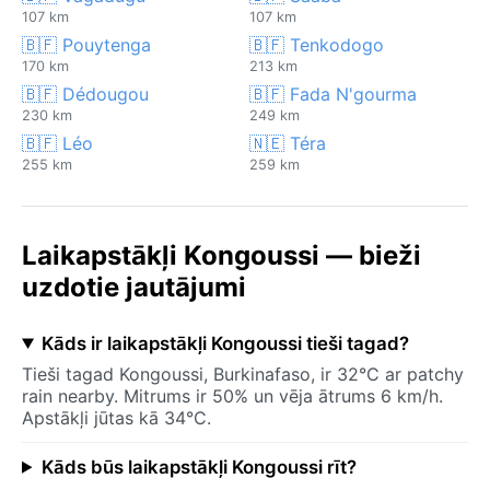
107 km
107 km
🇧🇫 Pouytenga
🇧🇫 Tenkodogo
170 km
213 km
🇧🇫 Dédougou
🇧🇫 Fada N'gourma
230 km
249 km
🇧🇫 Léo
🇳🇪 Téra
255 km
259 km
Laikapstākļi Kongoussi — bieži
uzdotie jautājumi
Kāds ir laikapstākļi Kongoussi tieši tagad?
Tieši tagad Kongoussi, Burkinafaso, ir 32°C ar patchy
rain nearby. Mitrums ir 50% un vēja ātrums 6 km/h.
Apstākļi jūtas kā 34°C.
Kāds būs laikapstākļi Kongoussi rīt?