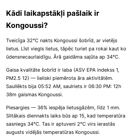
Kādi laikapstākļi pašlaik ir
Kongoussi?
Tveicīga 32°C nakts Kongoussi šobrīd, ar vietējs
lietus. Līst viegls lietus, tāpēc turiet pa rokai kaut ko
ūdensnecaurlaidīgu. Ārā gaidāma sajūta ap 34°C.
Gaisa kvalitāte šobrīd ir laba (ASV EPA indekss 1,
PM2.5 12) — lieliski piemērota āra aktivitātēm.
Saullēkts bija 05:52 AM, saulriets ir 06:30 PM: 12h
38m gaismas Kongoussi.
Piesargies — 36% iespēja lietusgāzēm, līdz 1 mm.
Siltākais diennakts laiks būs ap 15, kad temperatūra
sasniegs 34°C. Tas ir aptuveni 2°C virs ierastās
augusts vidējās temperatūras Kongoussi.