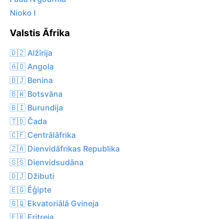
Nioko I
Valstis Āfrika
🇩🇿 Alžīrija
🇦🇴 Angola
🇧🇯 Benina
🇧🇼 Botsvāna
🇧🇮 Burundija
🇹🇩 Čada
🇨🇫 Centrālāfrika
🇿🇦 Dienvidāfrikas Republika
🇸🇸 Dienvidsudāna
🇩🇯 Džibuti
🇪🇬 Ēģipte
🇬🇶 Ekvatoriālā Gvineja
🇪🇷 Eritreja