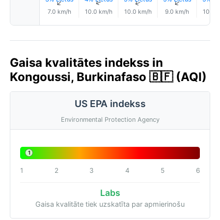
↑
↑
↑
↑
7.0 km/h
10.0 km/h
10.0 km/h
9.0 km/h
10.0 
Gaisa kvalitātes indekss in
Kongoussi, Burkinafaso 🇧🇫 (AQI)
US EPA indekss
Environmental Protection Agency
1
1
2
3
4
5
6
Labs
Gaisa kvalitāte tiek uzskatīta par apmierinošu