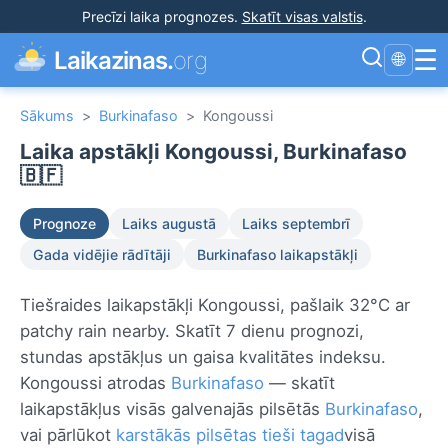
Precīzi laika prognozes
.
Skatīt visas valstis
.
☰
Laikazinas.
org
🌐
Sākums
>
Burkinafaso
>
Kongoussi
Laika apstākļi Kongoussi, Burkinafaso
🇧🇫
Prognoze
Laiks augustā
Laiks septembrī
Gada vidējie rādītāji
Burkinafaso laikapstākļi
Tiešraides laikapstākļi Kongoussi, pašlaik 32°C ar
patchy rain nearby. Skatīt 7 dienu prognozi,
stundas apstākļus un gaisa kvalitātes indeksu.
Kongoussi atrodas
Burkinafaso
— skatīt
laikapstākļus visās galvenajās pilsētās
Burkinafaso
,
vai pārlūkot
karstākās pilsētas tieši tagad
visā