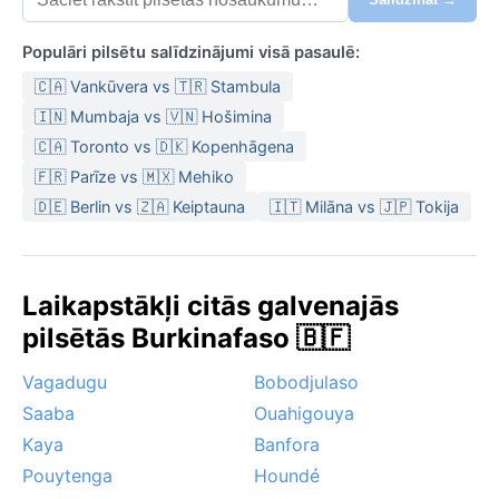
Populāri pilsētu salīdzinājumi visā pasaulē:
🇨🇦 Vankūvera vs 🇹🇷 Stambula
🇮🇳 Mumbaja vs 🇻🇳 Hošimina
🇨🇦 Toronto vs 🇩🇰 Kopenhāgena
🇫🇷 Parīze vs 🇲🇽 Mehiko
🇩🇪 Berlin vs 🇿🇦 Keiptauna
🇮🇹 Milāna vs 🇯🇵 Tokija
Laikapstākļi citās galvenajās
pilsētās Burkinafaso 🇧🇫
Vagadugu
Bobodjulaso
Saaba
Ouahigouya
Kaya
Banfora
Pouytenga
Houndé