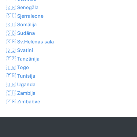
🇸🇳 Senegāla
🇸🇱 Sjerraleone
🇸🇴 Somālija
🇸🇩 Sudāna
🇸🇭 Sv.Helēnas sala
🇸🇿 Svatini
🇹🇿 Tanzānija
🇹🇬 Togo
🇹🇳 Tunisija
🇺🇬 Uganda
🇿🇲 Zambija
🇿🇼 Zimbabve