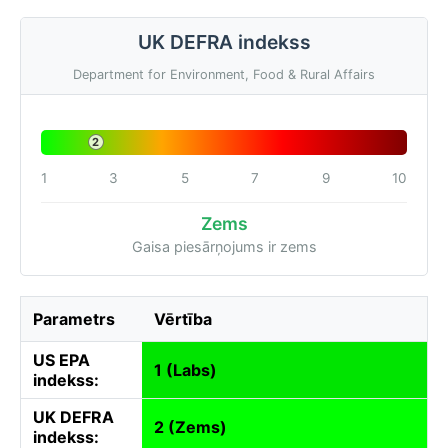
UK DEFRA indekss
Department for Environment, Food & Rural Affairs
2
1
3
5
7
9
10
Zems
Gaisa piesārņojums ir zems
Parametrs
Vērtība
US EPA
1 (Labs)
indekss:
UK DEFRA
2 (Zems)
indekss: