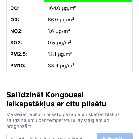
CO:
164.0 µg/m³
O3:
66.0 µg/m³
NO2:
1.6 µg/m³
SO2:
0.5 µg/m³
PM2.5:
12.1 µg/m³
PM10:
33.9 µg/m³
Salīdzināt Kongoussi
laikapstākļus ar citu pilsētu
Meklējiet jebkuru pilsētu pasaulē un skatiet blakus
salīdzinājumu par temperatūru, apstākļiem un
prognozēm.
Salīdzināt →