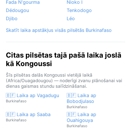
Fada N'gourma
Nioko I
Dédougou
Tenkodogo
Djibo
Léo
Skatīt laika apstākļus visās pilsētās Burkinafaso
Citas pilsētas tajā pašā laika joslā
kā Kongoussi
Šīs pilsētas dalās Kongoussi vietējā laikā
(Africa/Ouagadougou) — noderīgi zvanu plānošanai vai
dienas gaismas stundu salīdzināšanai.
🇧🇫 Laika ap Vagadugu
🇧🇫 Laika ap
Bobodjulaso
Burkinafaso
Burkinafaso
🇧🇫 Laika ap Saaba
🇧🇫 Laika ap
Ouahigouya
Burkinafaso
Burkinafaso