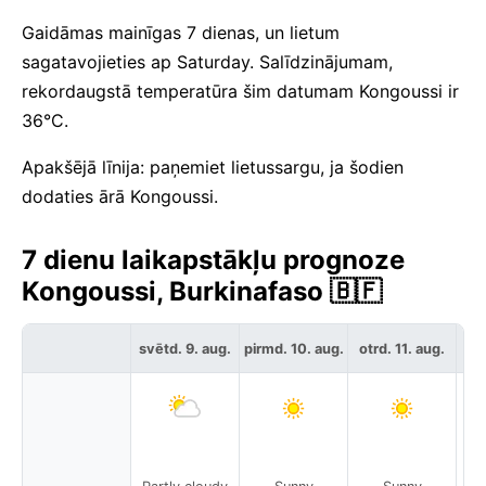
Gaidāmas mainīgas 7 dienas, un lietum
sagatavojieties ap Saturday. Salīdzinājumam,
rekordaugstā temperatūra šim datumam Kongoussi ir
36°C.
Apakšējā līnija: paņemiet lietussargu, ja šodien
dodaties ārā Kongoussi.
7 dienu laikapstākļu prognoze
Kongoussi, Burkinafaso 🇧🇫
svētd. 9. aug.
pirmd. 10. aug.
otrd. 11. aug.
tre