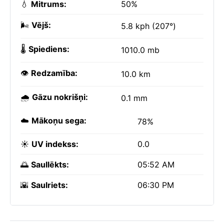
💧
Mitrums:
50%
🌬️
Vējš:
5.8 kph (207°)
🌡️
Spiediens:
1010.0 mb
👁️
Redzamība:
10.0 km
🌧️
Gāzu nokrišņi:
0.1 mm
☁️
Mākoņu sega:
78%
☀️
UV indekss:
0.0
🌅
Saullēkts:
05:52 AM
🌇
Saulriets:
06:30 PM