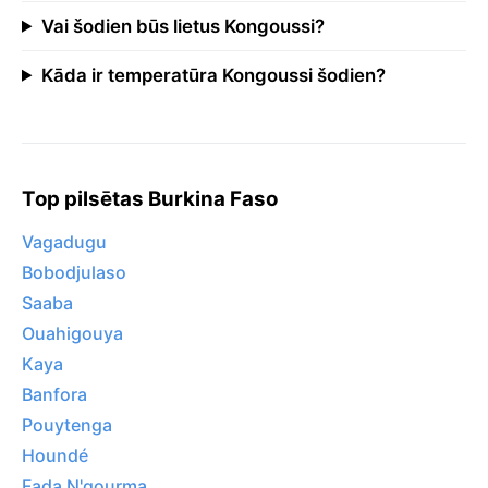
Vai šodien būs lietus Kongoussi?
Kāda ir temperatūra Kongoussi šodien?
Top pilsētas Burkina Faso
Vagadugu
Bobodjulaso
Saaba
Ouahigouya
Kaya
Banfora
Pouytenga
Houndé
Fada N'gourma