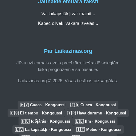
Jaunākie emuāra raksti
Vai laikapstākļi var mainīt...
Kāpēc cilvēki vakarā izvēlas...
Par Laikazinas.org
Jūsu uzticamais avots precīzām, tiešraidē sniegtām
laika prognozēm visā pasaulē.
Laikazinas.org © 2026. Visas tiesības aizsargātas.
🇲🇾
🇮🇩
Cuaca · Kongoussi
Cuaca · Kongoussi
🇪🇸
🇹🇷
El tiempo · Kongoussi
Hava durumu · Kongoussi
🇭🇺
🇪🇪
Időjárás · Kongoussi
Ilm · Kongoussi
🇱🇻
🇮🇹
Laikapstākļi · Kongoussi
Meteo · Kongoussi