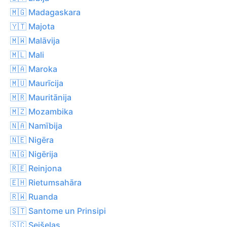
🇲🇬 Madagaskara
🇾🇹 Majota
🇲🇼 Malāvija
🇲🇱 Mali
🇲🇦 Maroka
🇲🇺 Maurīcija
🇲🇷 Mauritānija
🇲🇿 Mozambika
🇳🇦 Namībija
🇳🇪 Nigēra
🇳🇬 Nigērija
🇷🇪 Reinjona
🇪🇭 Rietumsahāra
🇷🇼 Ruanda
🇸🇹 Santome un Prinsipi
🇸🇨 Seišelas