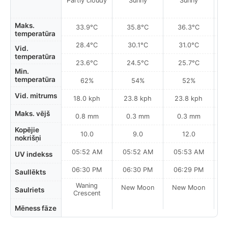
Partly cloudy
Sunny
Sunny
Maks.
33.9°C
35.8°C
36.3°C
temperatūra
28.4°C
30.1°C
31.0°C
Vid.
temperatūra
23.6°C
24.5°C
25.7°C
Min.
temperatūra
62%
54%
52%
Vid. mitrums
18.0 kph
23.8 kph
23.8 kph
Maks. vējš
0.8 mm
0.3 mm
0.3 mm
Kopējie
10.0
9.0
12.0
nokrišņi
05:52 AM
05:52 AM
05:53 AM
0
UV indekss
06:30 PM
06:30 PM
06:29 PM
Saullēkts
Waning
New Moon
New Moon
N
Saulriets
Crescent
Mēness fāze