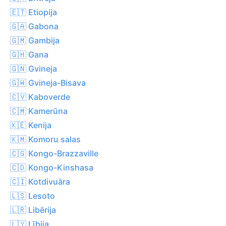
🇪🇹 Etiopija
🇬🇦 Gabona
🇬🇲 Gambija
🇬🇭 Gana
🇬🇳 Gvineja
🇬🇼 Gvineja-Bisava
🇨🇻 Kaboverde
🇨🇲 Kamerūna
🇰🇪 Kenija
🇰🇲 Komoru salas
🇨🇬 Kongo-Brazzaville
🇨🇩 Kongo-Kinshasa
🇨🇮 Kotdivuāra
🇱🇸 Lesoto
🇱🇷 Libērija
🇱🇾 Lībija