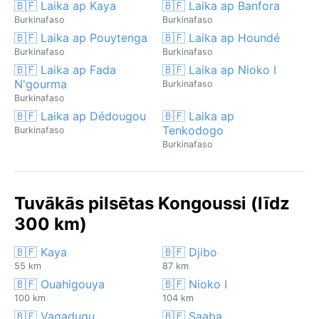
🇧🇫 Laika ap Kaya
🇧🇫 Laika ap Banfora
Burkinafaso
Burkinafaso
🇧🇫 Laika ap Pouytenga
🇧🇫 Laika ap Houndé
Burkinafaso
Burkinafaso
🇧🇫 Laika ap Fada
🇧🇫 Laika ap Nioko I
N'gourma
Burkinafaso
Burkinafaso
🇧🇫 Laika ap Dédougou
🇧🇫 Laika ap
Tenkodogo
Burkinafaso
Burkinafaso
Tuvākās pilsētas Kongoussi (līdz
300 km)
🇧🇫 Kaya
🇧🇫 Djibo
55 km
87 km
🇧🇫 Ouahigouya
🇧🇫 Nioko I
100 km
104 km
🇧🇫 Vagadugu
🇧🇫 Saaba