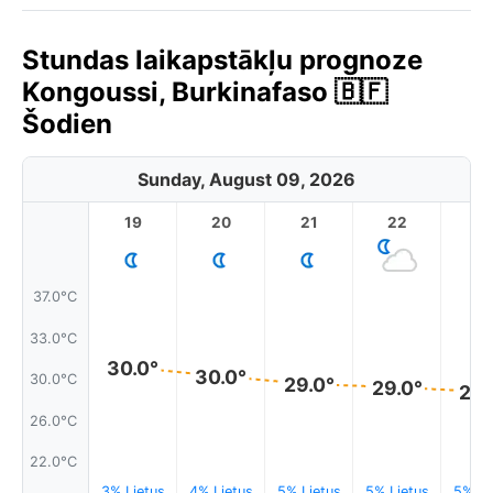
Stundas laikapstākļu prognoze
Kongoussi, Burkinafaso 🇧🇫
Šodien
Sunday, August 09, 2026
19
20
21
22
2
37.0°C
33.0°C
30.0°
30.0°
30.0°C
29.0°
29.0°
28.
26.0°C
22.0°C
3% Lietus
4% Lietus
5% Lietus
5% Lietus
5% Li