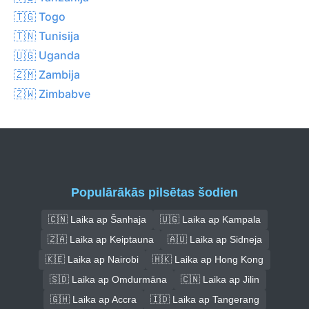
🇹🇬 Togo
🇹🇳 Tunisija
🇺🇬 Uganda
🇿🇲 Zambija
🇿🇼 Zimbabve
Populārākās pilsētas šodien
🇨🇳 Laika ap Šanhaja
🇺🇬 Laika ap Kampala
🇿🇦 Laika ap Keiptauna
🇦🇺 Laika ap Sidneja
🇰🇪 Laika ap Nairobi
🇭🇰 Laika ap Hong Kong
🇸🇩 Laika ap Omdurmāna
🇨🇳 Laika ap Jilin
🇬🇭 Laika ap Accra
🇮🇩 Laika ap Tangerang