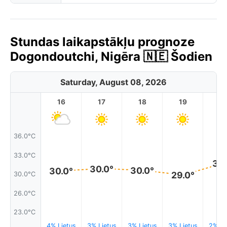
Stundas laikapstākļu prognoze
Dogondoutchi, Nigēra 🇳🇪 Šodien
Saturday, August 08, 2026
16
17
18
19
2
36.0°C
33.0°C
31.
30.0°
30.0°
30.0°
29.0°
30.0°C
26.0°C
23.0°C
4% Lietus
3% Lietus
3% Lietus
3% Lietus
2% Li