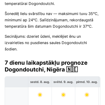
temperatūrai Dogondoutchi.
Šonedēļ lielu svārstību nav — maksimumi tuvu 35°C,
minimumi ap 24°C. Salīdzinājumam, rekordaugstā
temperatūra šim datumam Dogondoutchi ir 37°C.
Secinājums: dzeriet ūdeni, meklējiet ēnu un
izvairieties no pusdienas saules Dogondoutchi
šodien.
7 dienu laikapstākļu prognoze
Dogondoutchi, Nigēra 🇳🇪
sestd. 8. aug.
svētd. 9. aug.
pirmd. 10. aug.
otr