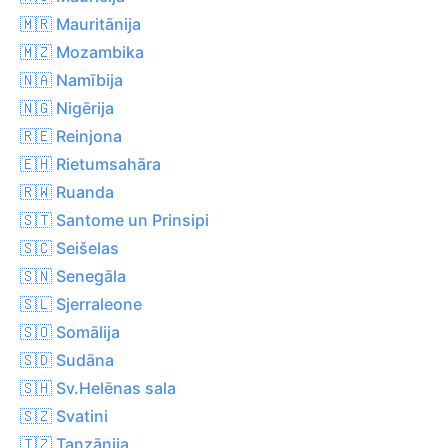
🇲🇷 Mauritānija
🇲🇿 Mozambika
🇳🇦 Namībija
🇳🇬 Nigērija
🇷🇪 Reinjona
🇪🇭 Rietumsahāra
🇷🇼 Ruanda
🇸🇹 Santome un Prinsipi
🇸🇨 Seišelas
🇸🇳 Senegāla
🇸🇱 Sjerraleone
🇸🇴 Somālija
🇸🇩 Sudāna
🇸🇭 Sv.Helēnas sala
🇸🇿 Svatini
🇹🇿 Tanzānija