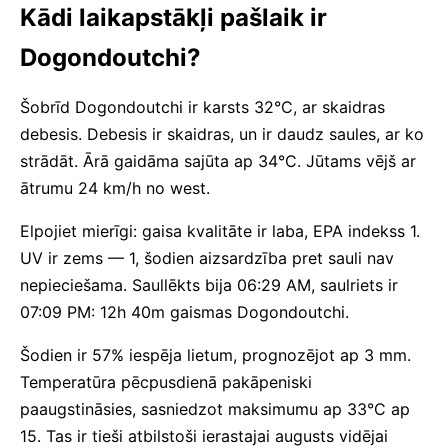
Kādi laikapstākļi pašlaik ir
Dogondoutchi?
Šobrīd Dogondoutchi ir karsts 32°C, ar skaidras
debesis. Debesis ir skaidras, un ir daudz saules, ar ko
strādāt. Ārā gaidāma sajūta ap 34°C. Jūtams vējš ar
ātrumu 24 km/h no west.
Elpojiet mierīgi: gaisa kvalitāte ir laba, EPA indekss 1.
UV ir zems — 1, šodien aizsardzība pret sauli nav
nepieciešama. Saullēkts bija 06:29 AM, saulriets ir
07:09 PM: 12h 40m gaismas Dogondoutchi.
Šodien ir 57% iespēja lietum, prognozējot ap 3 mm.
Temperatūra pēcpusdienā pakāpeniski
paaugstināsies, sasniedzot maksimumu ap 33°C ap
15. Tas ir tieši atbilstoši ierastajai augusts vidējai