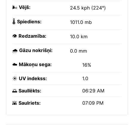
🌬️
Vējš:
24.5 kph (224°)
🌡️
Spiediens:
1011.0 mb
👁️
Redzamība:
10.0 km
🌧️
Gāzu nokrišņi:
0.0 mm
☁️
Mākoņu sega:
16%
☀️
UV indekss:
1.0
🌅
Saullēkts:
06:29 AM
🌇
Saulriets:
07:09 PM