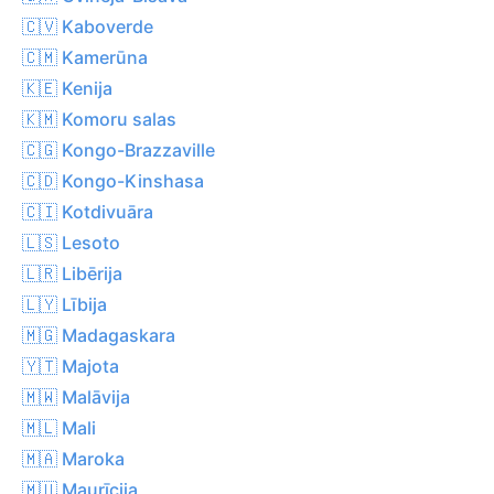
🇨🇻 Kaboverde
🇨🇲 Kamerūna
🇰🇪 Kenija
🇰🇲 Komoru salas
🇨🇬 Kongo-Brazzaville
🇨🇩 Kongo-Kinshasa
🇨🇮 Kotdivuāra
🇱🇸 Lesoto
🇱🇷 Libērija
🇱🇾 Lībija
🇲🇬 Madagaskara
🇾🇹 Majota
🇲🇼 Malāvija
🇲🇱 Mali
🇲🇦 Maroka
🇲🇺 Maurīcija