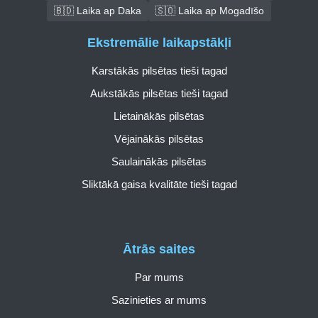
🇧🇩 Laika ap Daka
🇸🇴 Laika ap Mogadīšo
Ekstremālie laikapstākļi
Karstākās pilsētas tieši tagad
Aukstākās pilsētas tieši tagad
Lietainākās pilsētas
Vējainākās pilsētas
Saulainākās pilsētas
Sliktākā gaisa kvalitāte tieši tagad
Ātrās saites
Par mums
Sazinieties ar mums