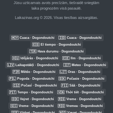
Jūsu uzticamais avots precīzām, tiešraidē sniegtām
laika prognozēm visā pasaulē.
Laikazinas.org © 2026. Visas tiesības aizsargātas.
🇲🇾
🇮🇩
Cuaca · Dogondoutchi
Cuaca · Dogondoutchi
🇪🇸
El tiempo · Dogondoutchi
🇹🇷
Hava durumu · Dogondoutchi
🇭🇺
🇪🇪
Időjárás · Dogondoutchi
Ilm · Dogondoutchi
🇱🇻
🇮🇹
Laikapstākļi · Dogondoutchi
Meteo · Dogondoutchi
🇫🇷
🇱🇹
Météo · Dogondoutchi
Oras · Dogondoutchi
🇵🇱
🇸🇰
Pogoda · Dogondoutchi
Počasie · Dogondoutchi
🇨🇿
🇫🇮
Počasí · Dogondoutchi
Sää · Dogondoutchi
🇵🇹
🇻🇳
Tempo · Dogondoutchi
Thời tiết · Dogondoutchi
🇩🇰
🇷🇸
Vejret · Dogondoutchi
Vreme · Dogondoutchi
🇸🇮
🇷🇴
Vreme · Dogondoutchi
Vremea · Dogondoutchi
🇸🇪
🇳🇴
Vädret · Dogondoutchi
Været · Dogondoutchi