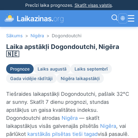
Precīzi laika prognozes
.
Skatīt visas valstis
.
☰
Laikazinas.
org
🌐
Sākums
>
Nigēra
>
Dogondoutchi
Laika apstākļi Dogondoutchi, Nigēra
🇳🇪
Prognoze
Laiks augustā
Laiks septembrī
Gada vidējie rādītāji
Nigēra laikapstākļi
Tiešraides laikapstākļi Dogondoutchi, pašlaik 32°C
ar sunny. Skatīt 7 dienu prognozi, stundas
apstākļus un gaisa kvalitātes indeksu.
Dogondoutchi atrodas
Nigēra
— skatīt
laikapstākļus visās galvenajās pilsētās
Nigēra
, vai
pārlūkot
karstākās pilsētas tieši tagad
visā pasaulē.