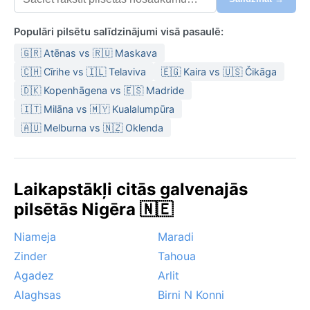
Populāri pilsētu salīdzinājumi visā pasaulē:
🇬🇷 Atēnas vs 🇷🇺 Maskava
🇨🇭 Cīrihe vs 🇮🇱 Telaviva
🇪🇬 Kaira vs 🇺🇸 Čikāga
🇩🇰 Kopenhāgena vs 🇪🇸 Madride
🇮🇹 Milāna vs 🇲🇾 Kualalumpūra
🇦🇺 Melburna vs 🇳🇿 Oklenda
Laikapstākļi citās galvenajās
pilsētās Nigēra 🇳🇪
Niameja
Maradi
Zinder
Tahoua
Agadez
Arlit
Alaghsas
Birni N Konni