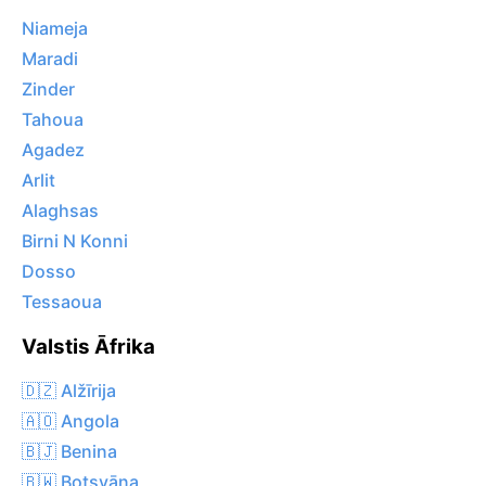
Niameja
Maradi
Zinder
Tahoua
Agadez
Arlit
Alaghsas
Birni N Konni
Dosso
Tessaoua
Valstis Āfrika
🇩🇿 Alžīrija
🇦🇴 Angola
🇧🇯 Benina
🇧🇼 Botsvāna