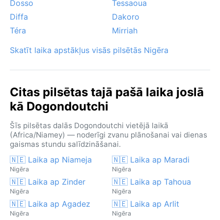
Dosso
Tessaoua
Diffa
Dakoro
Téra
Mirriah
Skatīt laika apstākļus visās pilsētās Nigēra
Citas pilsētas tajā pašā laika joslā
kā Dogondoutchi
Šīs pilsētas dalās Dogondoutchi vietējā laikā
(Africa/Niamey) — noderīgi zvanu plānošanai vai dienas
gaismas stundu salīdzināšanai.
🇳🇪 Laika ap Niameja
🇳🇪 Laika ap Maradi
Nigēra
Nigēra
🇳🇪 Laika ap Zinder
🇳🇪 Laika ap Tahoua
Nigēra
Nigēra
🇳🇪 Laika ap Agadez
🇳🇪 Laika ap Arlit
Nigēra
Nigēra