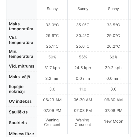
Sunny
Sunny
Sunny
Maks.
33.0°C
35.0°C
33.5°C
temperatūra
29.6°C
30.4°C
29.0°C
Vid.
temperatūra
25.1°C
25.6°C
26.2°C
Min.
temperatūra
59%
56%
62%
Vid. mitrums
31.7 kph
24.5 kph
29.2 kph
Maks. vējš
3.2 mm
0.0 mm
0.0 mm
Kopējie
3.0
11.0
8.0
nokrišņi
06:29 AM
06:30 AM
06:30 AM
0
UV indekss
07:09 PM
07:08 PM
07:08 PM
Saullēkts
Waning
Waning
New Moon
N
Saulriets
Crescent
Crescent
Mēness fāze