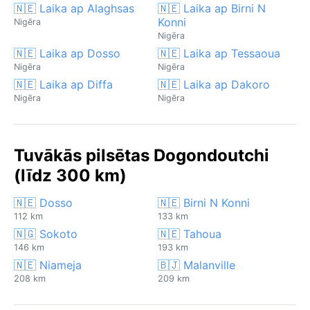
🇳🇪 Laika ap Alaghsas
🇳🇪 Laika ap Birni N
Konni
Nigēra
Nigēra
🇳🇪 Laika ap Dosso
🇳🇪 Laika ap Tessaoua
Nigēra
Nigēra
🇳🇪 Laika ap Diffa
🇳🇪 Laika ap Dakoro
Nigēra
Nigēra
Tuvākās pilsētas Dogondoutchi
(līdz 300 km)
🇳🇪 Dosso
🇳🇪 Birni N Konni
112 km
133 km
🇳🇬 Sokoto
🇳🇪 Tahoua
146 km
193 km
🇳🇪 Niameja
🇧🇯 Malanville
208 km
209 km