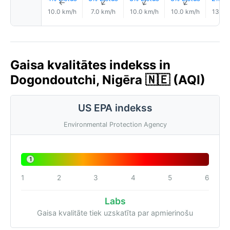
↑
↑
↑
↑
10.0 km/h
7.0 km/h
10.0 km/h
10.0 km/h
13.0 
Gaisa kvalitātes indekss in
Dogondoutchi, Nigēra 🇳🇪 (AQI)
US EPA indekss
Environmental Protection Agency
1
1
2
3
4
5
6
Labs
Gaisa kvalitāte tiek uzskatīta par apmierinošu