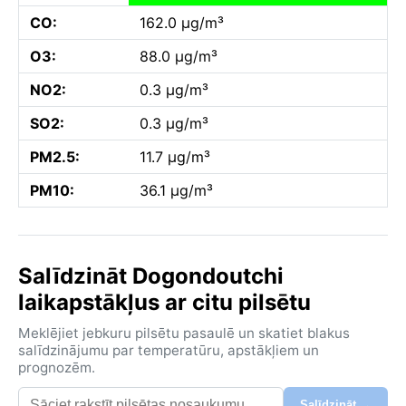
CO:
162.0 µg/m³
O3:
88.0 µg/m³
NO2:
0.3 µg/m³
SO2:
0.3 µg/m³
PM2.5:
11.7 µg/m³
PM10:
36.1 µg/m³
Salīdzināt Dogondoutchi
laikapstākļus ar citu pilsētu
Meklējiet jebkuru pilsētu pasaulē un skatiet blakus
salīdzinājumu par temperatūru, apstākļiem un
prognozēm.
Salīdzināt →