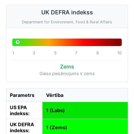
UK DEFRA indekss
Department for Environment, Food & Rural Affairs
1
1
3
5
7
9
10
Zems
Gaisa piesārņojums ir zems
Parametrs
Vērtība
US EPA
1 (Labs)
indekss:
UK DEFRA
1 (Zems)
indekss: