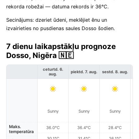
rekorda robežai — datuma rekords ir 36°C.
Secinājums: dzeriet ūdeni, meklējiet ēnu un
izvairieties no pusdienas saules Dosso šodien.
7 dienu laikapstākļu prognoze
Dosso, Nigēra 🇳🇪
ceturtd. 6.
piektd. 7. aug.
sestd. 8. aug.
svē
aug.
Sunny
Sunny
Sunny
Maks.
36.0°C
36.4°C
28.4°C
temperatūra
30.1°C
31.4°C
26.1°C