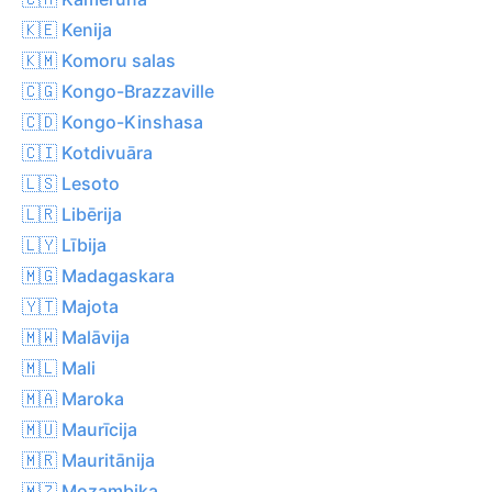
🇰🇪 Kenija
🇰🇲 Komoru salas
🇨🇬 Kongo-Brazzaville
🇨🇩 Kongo-Kinshasa
🇨🇮 Kotdivuāra
🇱🇸 Lesoto
🇱🇷 Libērija
🇱🇾 Lībija
🇲🇬 Madagaskara
🇾🇹 Majota
🇲🇼 Malāvija
🇲🇱 Mali
🇲🇦 Maroka
🇲🇺 Maurīcija
🇲🇷 Mauritānija
🇲🇿 Mozambika