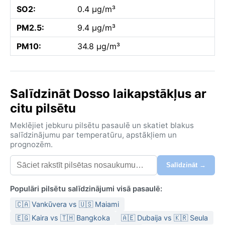
SO2:
0.4 µg/m³
PM2.5:
9.4 µg/m³
PM10:
34.8 µg/m³
Salīdzināt Dosso laikapstākļus ar
citu pilsētu
Meklējiet jebkuru pilsētu pasaulē un skatiet blakus
salīdzinājumu par temperatūru, apstākļiem un
prognozēm.
Salīdzināt →
Populāri pilsētu salīdzinājumi visā pasaulē:
🇨🇦 Vankūvera vs 🇺🇸 Maiami
🇪🇬 Kaira vs 🇹🇭 Bangkoka
🇦🇪 Dubaija vs 🇰🇷 Seula