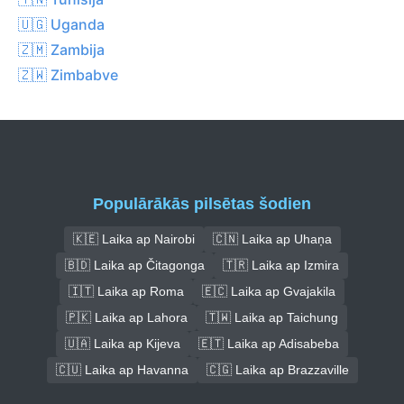
🇺🇬 Uganda
🇿🇲 Zambija
🇿🇼 Zimbabve
Populārākās pilsētas šodien
🇰🇪 Laika ap Nairobi
🇨🇳 Laika ap Uhaņa
🇧🇩 Laika ap Čitagonga
🇹🇷 Laika ap Izmira
🇮🇹 Laika ap Roma
🇪🇨 Laika ap Gvajakila
🇵🇰 Laika ap Lahora
🇹🇼 Laika ap Taichung
🇺🇦 Laika ap Kijeva
🇪🇹 Laika ap Adisabeba
🇨🇺 Laika ap Havanna
🇨🇬 Laika ap Brazzaville