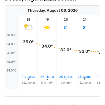
Thursday, August 06, 2026
18
19
20
21
2
38.0°C
35.0°
34.0°C
34.0°
32.0°
32.0°
31.
31.0°C
28.0°C
24.0°C
2% Lietus
2% Lietus
2% Lietus
2% Lietus
2% Li
↑
↑
↑
↑
13.0 km/h
17.0 km/h
19.0 km/h
16.0 km/h
14.0 