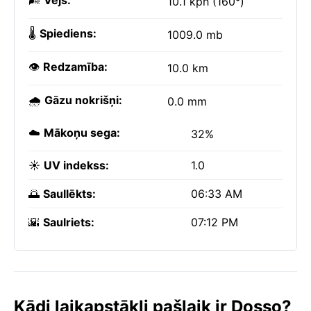
🌬️
Vējš:
10.1 kph (160°)
🌡️
Spiediens:
1009.0 mb
👁️
Redzamība:
10.0 km
🌧️
Gāzu nokrišņi:
0.0 mm
☁️
Mākoņu sega:
32%
☀️
UV indekss:
1.0
🌅
Saullēkts:
06:33 AM
🌇
Saulriets:
07:12 PM
Kādi laikapstākļi pašlaik ir Dosso?