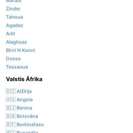
Maradi
Zinder
Tahoua
Agadez
Arlit
Alaghsas
Birni N Konni
Dosso
Tessaoua
Valstis Āfrika
🇩🇿 Alžīrija
🇦🇴 Angola
🇧🇯 Benina
🇧🇼 Botsvāna
🇧🇫 Burkinafaso
🇧🇮 Burundija