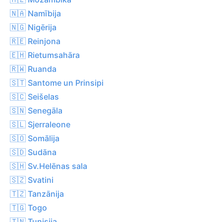
🇳🇦 Namībija
🇳🇬 Nigērija
🇷🇪 Reinjona
🇪🇭 Rietumsahāra
🇷🇼 Ruanda
🇸🇹 Santome un Prinsipi
🇸🇨 Seišelas
🇸🇳 Senegāla
🇸🇱 Sjerraleone
🇸🇴 Somālija
🇸🇩 Sudāna
🇸🇭 Sv.Helēnas sala
🇸🇿 Svatini
🇹🇿 Tanzānija
🇹🇬 Togo
🇹🇳 Tunisija