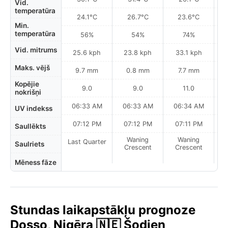
Vid.
temperatūra
24.1°C
26.7°C
23.6°C
Min.
temperatūra
56%
54%
74%
Vid. mitrums
25.6 kph
23.8 kph
33.1 kph
Maks. vējš
9.7 mm
0.8 mm
7.7 mm
Kopējie
9.0
9.0
11.0
nokrišņi
06:33 AM
06:33 AM
06:34 AM
0
UV indekss
07:12 PM
07:12 PM
07:11 PM
Saullēkts
Waning
Waning
Last Quarter
Saulriets
Crescent
Crescent
Mēness fāze
Stundas laikapstākļu prognoze
Dosso, Nigēra 🇳🇪 Šodien