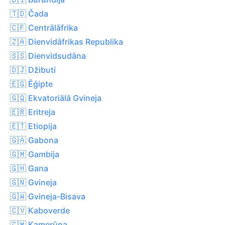
🇹🇩 Čada
🇨🇫 Centrālāfrika
🇿🇦 Dienvidāfrikas Republika
🇸🇸 Dienvidsudāna
🇩🇯 Džibuti
🇪🇬 Ēģipte
🇬🇶 Ekvatoriālā Gvineja
🇪🇷 Eritreja
🇪🇹 Etiopija
🇬🇦 Gabona
🇬🇲 Gambija
🇬🇭 Gana
🇬🇳 Gvineja
🇬🇼 Gvineja-Bisava
🇨🇻 Kaboverde
🇨🇲 Kamerūna