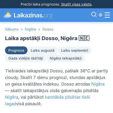
Precīzi laika prognozes
.
Skatīt visas valstis
.
☰
Laikazinas.
org
🌐
Sākums
>
Nigēra
>
Dosso
Laika apstākļi Dosso, Nigēra 🇳🇪
Prognoze
Laiks augustā
Laiks septembrī
Gada vidējie rādītāji
Nigēra laikapstākļi
Tiešraides laikapstākļi Dosso, pašlaik 36°C ar partly
cloudy. Skatīt 7 dienu prognozi, stundas apstākļus
un gaisa kvalitātes indeksu. Dosso atrodas
Nigēra
— skatīt laikapstākļus visās galvenajās pilsētās
Nigēra
, vai pārlūkot
karstākās pilsētas tieši
tagad
visā pasaulē.