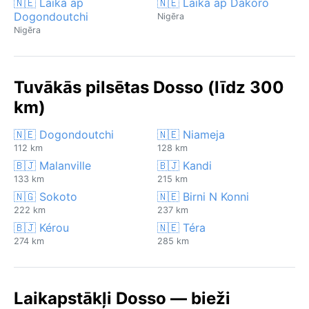
🇳🇪 Laika ap
🇳🇪 Laika ap Dakoro
Dogondoutchi
Nigēra
Nigēra
Tuvākās pilsētas Dosso (līdz 300
km)
🇳🇪 Dogondoutchi
🇳🇪 Niameja
112 km
128 km
🇧🇯 Malanville
🇧🇯 Kandi
133 km
215 km
🇳🇬 Sokoto
🇳🇪 Birni N Konni
222 km
237 km
🇧🇯 Kérou
🇳🇪 Téra
274 km
285 km
Laikapstākļi Dosso — bieži