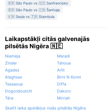
🇧🇷 São Paulo vs 🇺🇸 Sanfrancisko
🇧🇷 São Paulo vs 🇨🇳 Šanhaja
🇰🇷 Seula vs 🇹🇷 Stambula
Laikapstākļi citās galvenajās
pilsētās Nigēra 🇳🇪
Niameja
Maradi
Zinder
Tahoua
Agadez
Arlit
Alaghsas
Birni N Konni
Tessaoua
Diffa
Dogondoutchi
Dakoro
Téra
Mirriah
Skatīt laika apstākļus visās pilsētās Nigēra