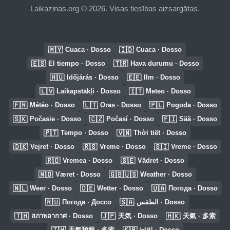
Laikazinas.org © 2026. Visas tiesības aizsargātas.
🇲🇾
🇮🇩
Cuaca · Dosso
Cuaca · Dosso
🇪🇸
🇹🇷
El tiempo · Dosso
Hava durumu · Dosso
🇭🇺
🇪🇪
Időjárás · Dosso
Ilm · Dosso
🇱🇻
🇮🇹
Laikapstākļi · Dosso
Meteo · Dosso
🇫🇷
🇱🇹
🇵🇱
Météo · Dosso
Oras · Dosso
Pogoda · Dosso
🇸🇰
🇨🇿
🇫🇮
Počasie · Dosso
Počasí · Dosso
Sää · Dosso
🇵🇹
🇻🇳
Tempo · Dosso
Thời tiết · Dosso
🇩🇰
🇷🇸
🇸🇮
Vejret · Dosso
Vreme · Dosso
Vreme · Dosso
🇷🇴
🇸🇪
Vremea · Dosso
Vädret · Dosso
🇳🇴
🇬🇧🇺🇸
Været · Dosso
Weather · Dosso
🇳🇱
🇩🇪
🇺🇦
Weer · Dosso
Wetter · Dosso
Погода · Dosso
🇷🇺
🇸🇦
Погода · Доссо
الطقس · Dosso
🇹🇭
🇯🇵
🇭🇰
สภาพอากาศ · Dosso
天気 · Dosso
天氣 · 多索
🇹🇼
🇰🇷
天氣預報 · 多索
날씨 · Dosso