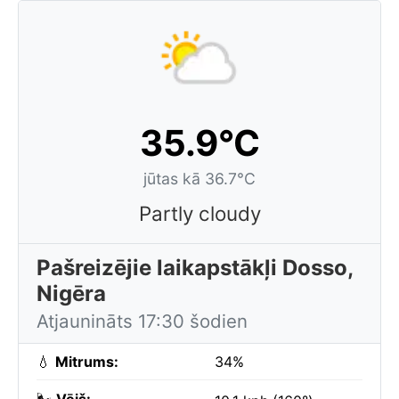
35.9°C
jūtas kā 36.7°C
Partly cloudy
Pašreizējie laikapstākļi Dosso,
Nigēra
Atjaunināts 17:30 šodien
💧
Mitrums:
34%