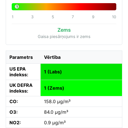
1
1
3
5
7
9
10
Zems
Gaisa piesārņojums ir zems
Parametrs
Vērtība
US EPA
1 (Labs)
indekss:
UK DEFRA
1 (Zems)
indekss:
CO:
158.0 µg/m³
O3:
84.0 µg/m³
NO2:
0.9 µg/m³