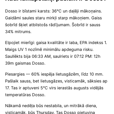
Dosso ir bīstami karsts: 36°C un daļēji mākoņains.
Gaidāmi saules staru mirkļi starp mākoņiem. Gaiss
šobrīd šķiet atbilstošs rādījumam. Šobrīd ir sauss
34% mitrums.
Elpojiet mierīgi: gaisa kvalitāte ir laba, EPA indekss 1.
Maigs UV 1 nozīmē minimālu apdeguma risku.
Saullēkts bija 06:33 AM, saulriets ir 07:12 PM: 12h
39m gaismas Dosso.
Piesargies — 60% iespēja lietusgāzēm, līdz 10 mm.
Pašlaik sauss, bet lietusgāzes, visticamāk, sāksies ap
17. Tas ir aptuveni 5°C virs ierastās augusts vidējās
temperatūras Dosso.
Nākamā nedēļa būs nestabila, un mitrākā diena,
visticamāk, būs Thursday. Tas Dosso pietuvina