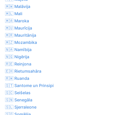
🇲🇼 Malāvija
🇲🇱 Mali
🇲🇦 Maroka
🇲🇺 Maurīcija
🇲🇷 Mauritānija
🇲🇿 Mozambika
🇳🇦 Namībija
🇳🇬 Nigērija
🇷🇪 Reinjona
🇪🇭 Rietumsahāra
🇷🇼 Ruanda
🇸🇹 Santome un Prinsipi
🇸🇨 Seišelas
🇸🇳 Senegāla
🇸🇱 Sjerraleone
🇸🇴 Somālija