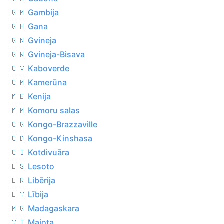
🇬🇲 Gambija
🇬🇭 Gana
🇬🇳 Gvineja
🇬🇼 Gvineja-Bisava
🇨🇻 Kaboverde
🇨🇲 Kamerūna
🇰🇪 Kenija
🇰🇲 Komoru salas
🇨🇬 Kongo-Brazzaville
🇨🇩 Kongo-Kinshasa
🇨🇮 Kotdivuāra
🇱🇸 Lesoto
🇱🇷 Libērija
🇱🇾 Lībija
🇲🇬 Madagaskara
🇾🇹 Majota