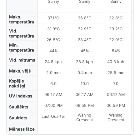
Sunny
Sunny
Sunny
Maks.
37.1°C
36.8°C
32.8°C
temperatūra
31.9°C
32.9°C
29.2°C
Vid.
temperatūra
26.8°C
28.4°C
22.0°C
Min.
temperatūra
44%
45%
54%
Vid. mitrums
24.8 kph
28.8 kph
40.3 kph
Maks. vējš
2.0 mm
0.4 mm
25.5 mm
Kopējie
6.0
10.0
7.0
nokrišņi
06:17 AM
06:17 AM
06:17 AM
UV indekss
07:00 PM
06:59 PM
06:59 PM
Saullēkts
Waning
Waning
Last Quarter
Saulriets
Crescent
Crescent
Mēness fāze