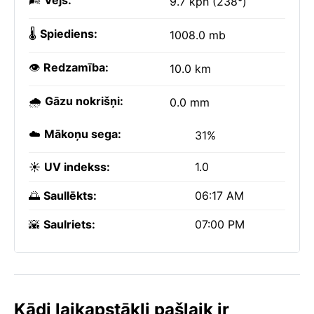
🌬️
Vējš:
9.7 kph (238°)
🌡️
Spiediens:
1008.0 mb
👁️
Redzamība:
10.0 km
🌧️
Gāzu nokrišņi:
0.0 mm
☁️
Mākoņu sega:
31%
☀️
UV indekss:
1.0
🌅
Saullēkts:
06:17 AM
🌇
Saulriets:
07:00 PM
Kādi laikapstākļi pašlaik ir