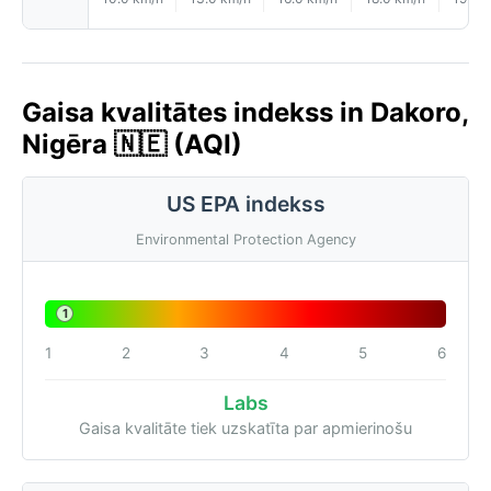
Gaisa kvalitātes indekss in Dakoro,
Nigēra 🇳🇪 (AQI)
US EPA indekss
Environmental Protection Agency
1
1
2
3
4
5
6
Labs
Gaisa kvalitāte tiek uzskatīta par apmierinošu