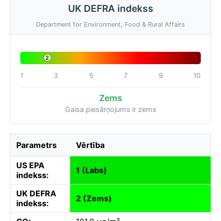
UK DEFRA indekss
Department for Environment, Food & Rural Affairs
2
1
3
5
7
9
10
Zems
Gaisa piesārņojums ir zems
Parametrs
Vērtība
US EPA
1 (Labs)
indekss:
UK DEFRA
2 (Zems)
indekss: