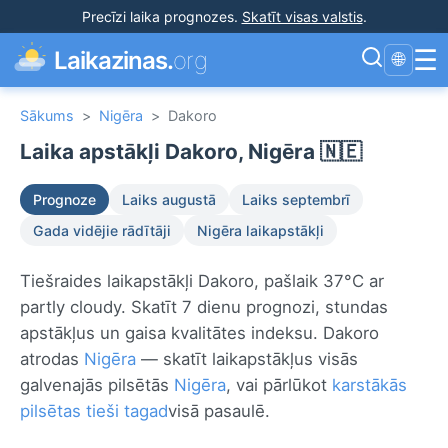
Precīzi laika prognozes
.
Skatīt visas valstis
.
☰
Laikazinas.
org
🌐
Sākums
>
Nigēra
>
Dakoro
Laika apstākļi Dakoro, Nigēra 🇳🇪
Prognoze
Laiks augustā
Laiks septembrī
Gada vidējie rādītāji
Nigēra laikapstākļi
Tiešraides laikapstākļi Dakoro, pašlaik 37°C ar
partly cloudy. Skatīt 7 dienu prognozi, stundas
apstākļus un gaisa kvalitātes indeksu. Dakoro
atrodas
Nigēra
— skatīt laikapstākļus visās
galvenajās pilsētās
Nigēra
, vai pārlūkot
karstākās
pilsētas tieši tagad
visā pasaulē.