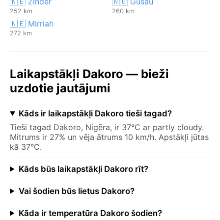
🇳🇪 Zinder
🇳🇬 Gusau
252 km
260 km
🇳🇪 Mirriah
272 km
Laikapstākļi Dakoro — bieži
uzdotie jautājumi
Kāds ir laikapstākļi Dakoro tieši tagad?
Tieši tagad Dakoro, Nigēra, ir 37°C ar partly cloudy.
Mitrums ir 27% un vēja ātrums 10 km/h. Apstākļi jūtas
kā 37°C.
Kāds būs laikapstākļi Dakoro rīt?
Vai šodien būs lietus Dakoro?
Kāda ir temperatūra Dakoro šodien?