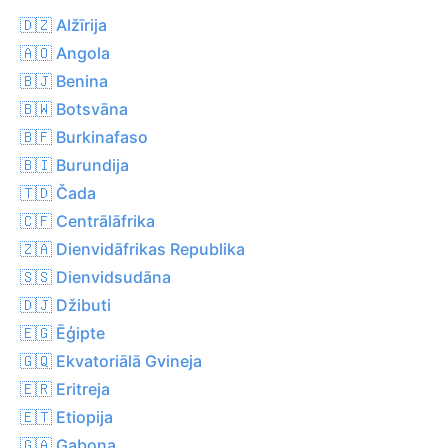
🇩🇿 Alžīrija
🇦🇴 Angola
🇧🇯 Benina
🇧🇼 Botsvāna
🇧🇫 Burkinafaso
🇧🇮 Burundija
🇹🇩 Čada
🇨🇫 Centrālāfrika
🇿🇦 Dienvidāfrikas Republika
🇸🇸 Dienvidsudāna
🇩🇯 Džibuti
🇪🇬 Ēģipte
🇬🇶 Ekvatoriālā Gvineja
🇪🇷 Eritreja
🇪🇹 Etiopija
🇬🇦 Gabona