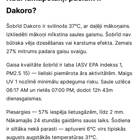
Dakoro?
Šobrīd Dakoro ir svilinošs 37°C, ar daļēji mākoņains.
Izkliedēti mākoņi mīkstina saules gaismu. Šobrīd nav
būtiska vēja dzesēšanas vai karstuma efekta. Zemais
27% mitrums padara gaisu svaigu.
Gaisa kvalitāte šobrīd ir laba (ASV EPA indekss 1,
PM2.5 15) — lieliski piemērota āra aktivitātēm. Maigs
UV 1 nozīmē minimālu apdeguma risku. Saule uzlēca
06:17 AM un rietēs 07:00 PM, dodot 12h 43m
dienasgaismas.
Piesargies — 57% iespēja lietusgāzēm, līdz 2 mm.
Nākamajās 24 stundās gaidāms sauss laiks. Šodiena
ir siltāka nekā parasti — aptuveni 6°C virs tipiskās
augusts augstākās temperatūras 31°C.