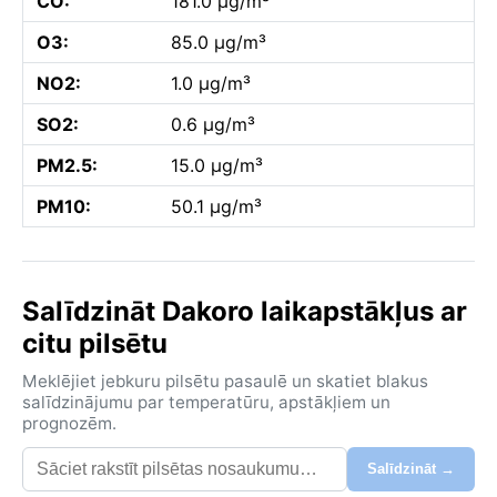
CO:
181.0 µg/m³
O3:
85.0 µg/m³
NO2:
1.0 µg/m³
SO2:
0.6 µg/m³
PM2.5:
15.0 µg/m³
PM10:
50.1 µg/m³
Salīdzināt Dakoro laikapstākļus ar
citu pilsētu
Meklējiet jebkuru pilsētu pasaulē un skatiet blakus
salīdzinājumu par temperatūru, apstākļiem un
prognozēm.
Salīdzināt →