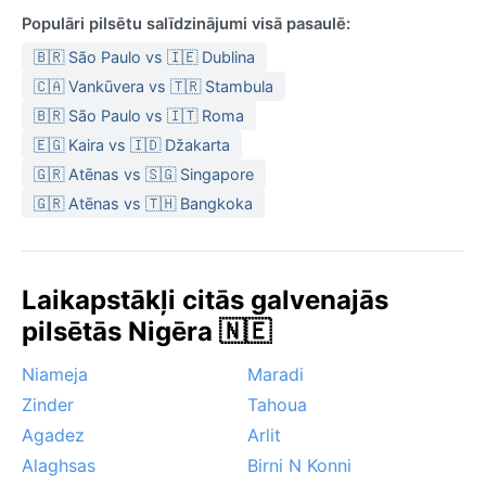
Populāri pilsētu salīdzinājumi visā pasaulē:
🇧🇷 São Paulo vs 🇮🇪 Dublina
🇨🇦 Vankūvera vs 🇹🇷 Stambula
🇧🇷 São Paulo vs 🇮🇹 Roma
🇪🇬 Kaira vs 🇮🇩 Džakarta
🇬🇷 Atēnas vs 🇸🇬 Singapore
🇬🇷 Atēnas vs 🇹🇭 Bangkoka
Laikapstākļi citās galvenajās
pilsētās Nigēra 🇳🇪
Niameja
Maradi
Zinder
Tahoua
Agadez
Arlit
Alaghsas
Birni N Konni