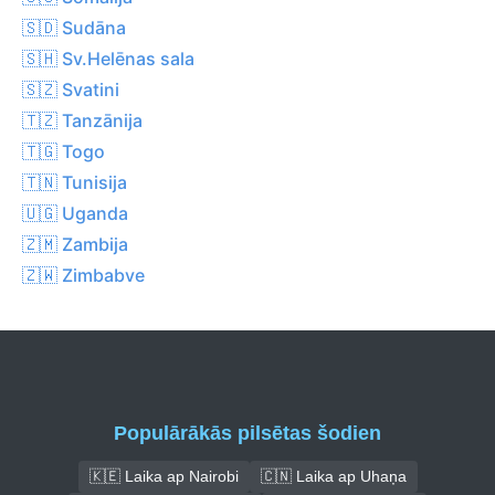
🇸🇩 Sudāna
🇸🇭 Sv.Helēnas sala
🇸🇿 Svatini
🇹🇿 Tanzānija
🇹🇬 Togo
🇹🇳 Tunisija
🇺🇬 Uganda
🇿🇲 Zambija
🇿🇼 Zimbabve
Populārākās pilsētas šodien
🇰🇪 Laika ap Nairobi
🇨🇳 Laika ap Uhaņa