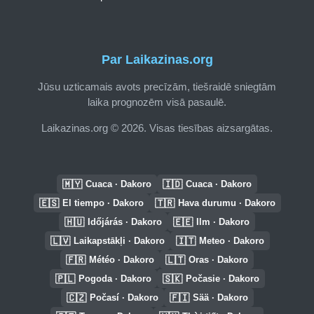
Par Laikazinas.org
Jūsu uzticamais avots precīzām, tiešraidē sniegtām
laika prognozēm visā pasaulē.
Laikazinas.org © 2026. Visas tiesības aizsargātas.
🇲🇾
🇮🇩
Cuaca · Dakoro
Cuaca · Dakoro
🇪🇸
🇹🇷
El tiempo · Dakoro
Hava durumu · Dakoro
🇭🇺
🇪🇪
Időjárás · Dakoro
Ilm · Dakoro
🇱🇻
🇮🇹
Laikapstākļi · Dakoro
Meteo · Dakoro
🇫🇷
🇱🇹
Météo · Dakoro
Oras · Dakoro
🇵🇱
🇸🇰
Pogoda · Dakoro
Počasie · Dakoro
🇨🇿
🇫🇮
Počasí · Dakoro
Sää · Dakoro