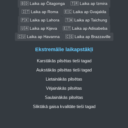
🇧🇩 Laika ap Čitagonga
🇹🇷 Laika ap Izmira
🇮🇹 Laika ap Roma
🇪🇨 Laika ap Gvajakila
🇵🇰 Laika ap Lahora
🇹🇼 Laika ap Taichung
🇺🇦 Laika ap Kijeva
🇪🇹 Laika ap Adisabeba
🇨🇺 Laika ap Havanna
🇨🇬 Laika ap Brazzaville
Ekstremālie laikapstākļi
Karstākās pilsētas tieši tagad
Aukstākās pilsētas tieši tagad
Lietainākās pilsētas
Vējainākās pilsētas
Saulainākās pilsētas
Sliktākā gaisa kvalitāte tieši tagad