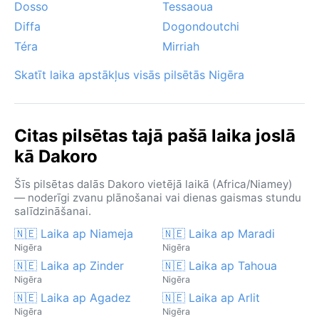
Dosso
Tessaoua
Diffa
Dogondoutchi
Téra
Mirriah
Skatīt laika apstākļus visās pilsētās Nigēra
Citas pilsētas tajā pašā laika joslā
kā Dakoro
Šīs pilsētas dalās Dakoro vietējā laikā (Africa/Niamey)
— noderīgi zvanu plānošanai vai dienas gaismas stundu
salīdzināšanai.
🇳🇪 Laika ap Niameja
🇳🇪 Laika ap Maradi
Nigēra
Nigēra
🇳🇪 Laika ap Zinder
🇳🇪 Laika ap Tahoua
Nigēra
Nigēra
🇳🇪 Laika ap Agadez
🇳🇪 Laika ap Arlit
Nigēra
Nigēra