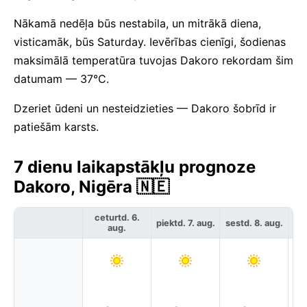
Nākamā nedēļa būs nestabila, un mitrākā diena,
visticamāk, būs Saturday. Ievērības cienīgi, šodienas
maksimālā temperatūra tuvojas Dakoro rekordam šim
datumam — 37°C.
Dzeriet ūdeni un nesteidzieties — Dakoro šobrīd ir
patiešām karsts.
7 dienu laikapstākļu prognoze
Dakoro, Nigēra 🇳🇪
ceturtd. 6.
piektd. 7. aug.
sestd. 8. aug.
svē
aug.