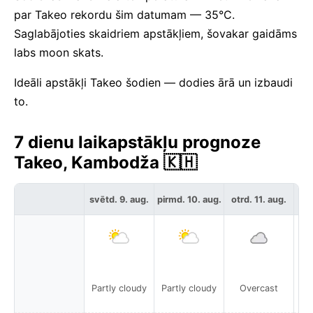
par Takeo rekordu šim datumam — 35°C.
Saglabājoties skaidriem apstākļiem, šovakar gaidāms
labs moon skats.
Ideāli apstākļi Takeo šodien — dodies ārā un izbaudi
to.
7 dienu laikapstākļu prognoze
Takeo, Kambodža 🇰🇭
svētd. 9. aug.
pirmd. 10. aug.
otrd. 11. aug.
tre
Partly cloudy
Partly cloudy
Overcast
Pa