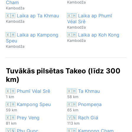
Cham
Kambodža
Kambodža
🇰🇭 Laika ap Ta Khmau
🇰🇭 Laika ap Phumĭ
Véal Srê
Kambodža
Kambodža
🇰🇭 Laika ap Kampong
🇰🇭 Laika ap Koh Kong
Speu
Kambodža
Kambodža
Tuvākās pilsētas Takeo (līdz 300
km)
🇰🇭 Phumĭ Véal Srê
🇰🇭 Ta Khmau
1 km
58 km
🇰🇭 Kampong Speu
🇰🇭 Pnompeņa
59 km
65 km
🇰🇭 Prey Veng
🇻🇳 Rạch Giá
81 km
113 km
🇻🇳 Phu Quoc
🇰🇭 Kampong Cham