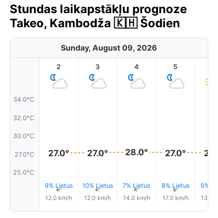
Stundas laikapstākļu prognoze
Takeo, Kambodža 🇰🇭 Šodien
Sunday, August 09, 2026
2
3
4
5
6
34.0°C
32.0°C
30.0°C
28.0°
27.0°
27.0°
27.0°
27.
27.0°C
25.0°C
9% Lietus
10% Lietus
7% Lietus
8% Lietus
9% Li
↑
↑
↑
↑
12.0 km/h
12.0 km/h
14.0 km/h
17.0 km/h
13.0 