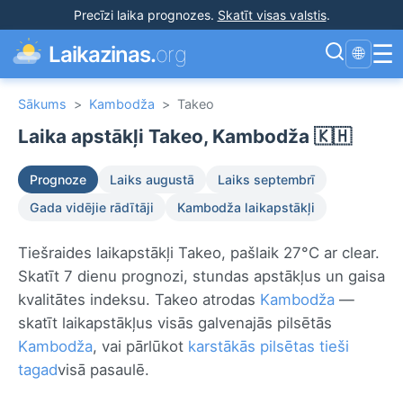
Precīzi laika prognozes
.
Skatīt visas valstis
.
☰
Laikazinas.
org
🌐
Sākums
>
Kambodža
>
Takeo
Laika apstākļi Takeo, Kambodža 🇰🇭
Prognoze
Laiks augustā
Laiks septembrī
Gada vidējie rādītāji
Kambodža laikapstākļi
Tiešraides laikapstākļi Takeo, pašlaik 27°C ar clear.
Skatīt 7 dienu prognozi, stundas apstākļus un gaisa
kvalitātes indeksu. Takeo atrodas
Kambodža
—
skatīt laikapstākļus visās galvenajās pilsētās
Kambodža
, vai pārlūkot
karstākās pilsētas tieši
tagad
visā pasaulē.