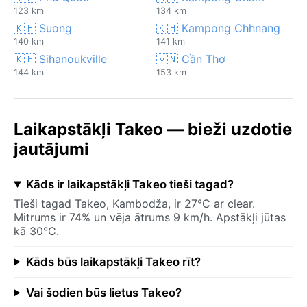
123 km
134 km
🇰🇭 Suong
🇰🇭 Kampong Chhnang
140 km
141 km
🇰🇭 Sihanoukville
🇻🇳 Cần Thơ
144 km
153 km
Laikapstākļi Takeo — bieži uzdotie
jautājumi
Kāds ir laikapstākļi Takeo tieši tagad?
Tieši tagad Takeo, Kambodža, ir 27°C ar clear.
Mitrums ir 74% un vēja ātrums 9 km/h. Apstākļi jūtas
kā 30°C.
Kāds būs laikapstākļi Takeo rīt?
Vai šodien būs lietus Takeo?