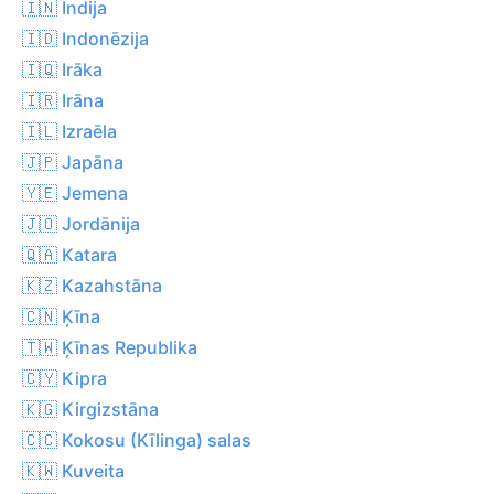
🇮🇳 Indija
🇮🇩 Indonēzija
🇮🇶 Irāka
🇮🇷 Irāna
🇮🇱 Izraēla
🇯🇵 Japāna
🇾🇪 Jemena
🇯🇴 Jordānija
🇶🇦 Katara
🇰🇿 Kazahstāna
🇨🇳 Ķīna
🇹🇼 Ķīnas Republika
🇨🇾 Kipra
🇰🇬 Kirgizstāna
🇨🇨 Kokosu (Kīlinga) salas
🇰🇼 Kuveita