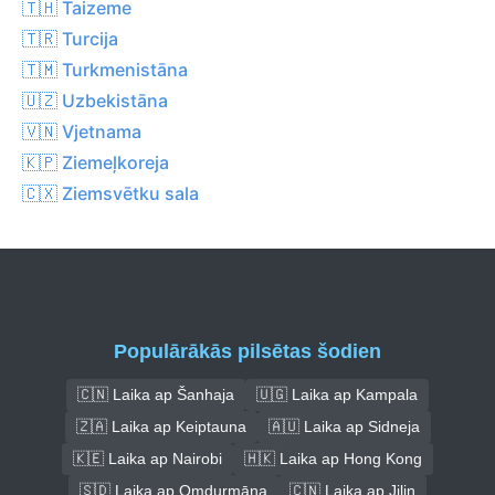
🇹🇭 Taizeme
🇹🇷 Turcija
🇹🇲 Turkmenistāna
🇺🇿 Uzbekistāna
🇻🇳 Vjetnama
🇰🇵 Ziemeļkoreja
🇨🇽 Ziemsvētku sala
Populārākās pilsētas šodien
🇨🇳 Laika ap Šanhaja
🇺🇬 Laika ap Kampala
🇿🇦 Laika ap Keiptauna
🇦🇺 Laika ap Sidneja
🇰🇪 Laika ap Nairobi
🇭🇰 Laika ap Hong Kong
🇸🇩 Laika ap Omdurmāna
🇨🇳 Laika ap Jilin