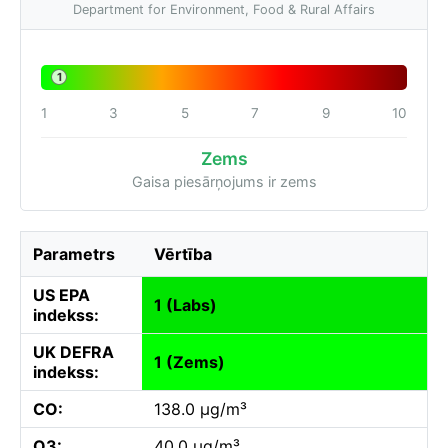
Department for Environment, Food & Rural Affairs
1
1
3
5
7
9
10
Zems
Gaisa piesārņojums ir zems
Parametrs
Vērtība
US EPA
1 (Labs)
indekss:
UK DEFRA
1 (Zems)
indekss:
CO:
138.0 µg/m³
O3:
40.0 µg/m³