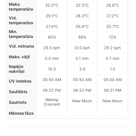
Maks.
32.0°C
32.5°C
28.6°C
temperatūra
29.1°C
28.3°C
27.2°C
Vid.
temperatūra
27.4°C
26.6°C
25.7°C
Min.
temperatūra
65%
68%
72%
Vid. mitrums
29.5 kph
31.0 kph
29.2 kph
Maks. vējš
0.0 mm
0.1 mm
0.7 mm
Kopējie
10.0
3.0
1.0
nokrišņi
05:50 AM
05:50 AM
05:50 AM
0
UV indekss
06:22 PM
06:22 PM
06:21 PM
Saullēkts
Waning
New Moon
New Moon
N
Saulriets
Crescent
Mēness fāze