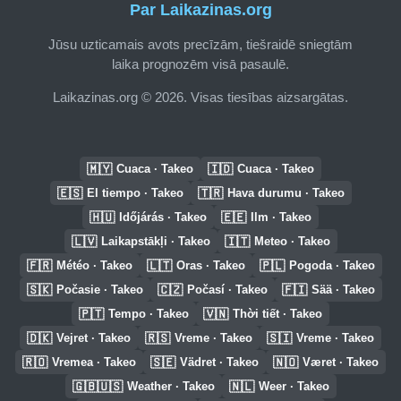
Par Laikazinas.org
Jūsu uzticamais avots precīzām, tiešraidē sniegtām
laika prognozēm visā pasaulē.
Laikazinas.org © 2026. Visas tiesības aizsargātas.
🇲🇾
🇮🇩
Cuaca · Takeo
Cuaca · Takeo
🇪🇸
🇹🇷
El tiempo · Takeo
Hava durumu · Takeo
🇭🇺
🇪🇪
Időjárás · Takeo
Ilm · Takeo
🇱🇻
🇮🇹
Laikapstākļi · Takeo
Meteo · Takeo
🇫🇷
🇱🇹
🇵🇱
Météo · Takeo
Oras · Takeo
Pogoda · Takeo
🇸🇰
🇨🇿
🇫🇮
Počasie · Takeo
Počasí · Takeo
Sää · Takeo
🇵🇹
🇻🇳
Tempo · Takeo
Thời tiết · Takeo
🇩🇰
🇷🇸
🇸🇮
Vejret · Takeo
Vreme · Takeo
Vreme · Takeo
🇷🇴
🇸🇪
🇳🇴
Vremea · Takeo
Vädret · Takeo
Været · Takeo
🇬🇧🇺🇸
🇳🇱
Weather · Takeo
Weer · Takeo