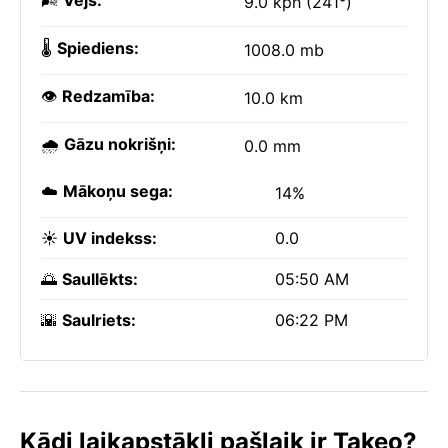
🌬️
Vējš:
9.0 kph (241°)
🌡️
Spiediens:
1008.0 mb
👁️
Redzamība:
10.0 km
🌧️
Gāzu nokrišņi:
0.0 mm
☁️
Mākoņu sega:
14%
☀️
UV indekss:
0.0
🌅
Saullēkts:
05:50 AM
🌇
Saulriets:
06:22 PM
Kādi laikapstākļi pašlaik ir Takeo?