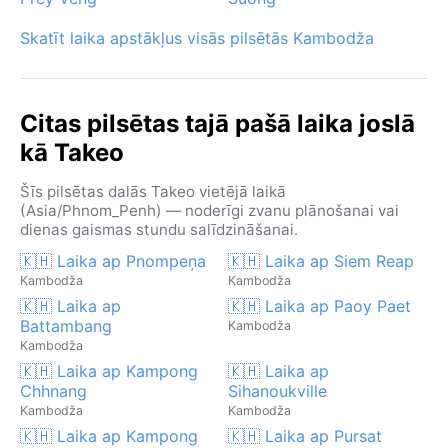
Skatīt laika apstākļus visās pilsētās Kambodža
Citas pilsētas tajā pašā laika joslā
kā Takeo
Šīs pilsētas dalās Takeo vietējā laikā
(Asia/Phnom_Penh) — noderīgi zvanu plānošanai vai
dienas gaismas stundu salīdzināšanai.
🇰🇭 Laika ap Pnompeņa
🇰🇭 Laika ap Siem Reap
Kambodža
Kambodža
🇰🇭 Laika ap
🇰🇭 Laika ap Paoy Paet
Battambang
Kambodža
Kambodža
🇰🇭 Laika ap Kampong
🇰🇭 Laika ap
Chhnang
Sihanoukville
Kambodža
Kambodža
🇰🇭 Laika ap Kampong
🇰🇭 Laika ap Pursat