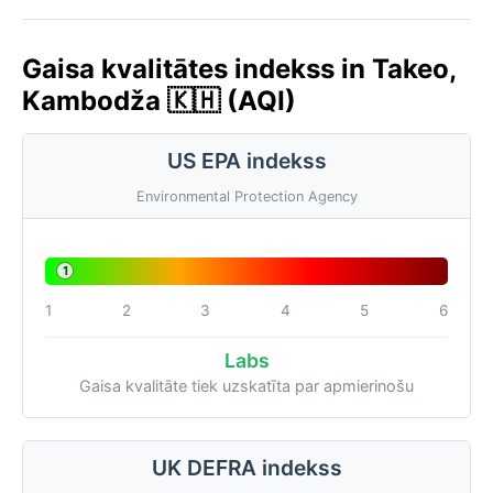
Gaisa kvalitātes indekss in Takeo,
Kambodža 🇰🇭 (AQI)
US EPA indekss
Environmental Protection Agency
1
1
2
3
4
5
6
Labs
Gaisa kvalitāte tiek uzskatīta par apmierinošu
UK DEFRA indekss