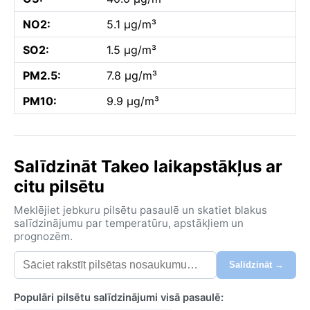
NO2:
5.1 µg/m³
SO2:
1.5 µg/m³
PM2.5:
7.8 µg/m³
PM10:
9.9 µg/m³
Salīdzināt Takeo laikapstākļus ar
citu pilsētu
Meklējiet jebkuru pilsētu pasaulē un skatiet blakus
salīdzinājumu par temperatūru, apstākļiem un
prognozēm.
Salīdzināt →
Populāri pilsētu salīdzinājumi visā pasaulē: