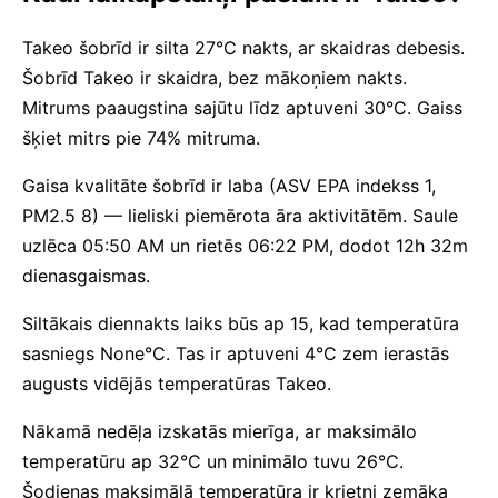
Takeo šobrīd ir silta 27°C nakts, ar skaidras debesis.
Šobrīd Takeo ir skaidra, bez mākoņiem nakts.
Mitrums paaugstina sajūtu līdz aptuveni 30°C. Gaiss
šķiet mitrs pie 74% mitruma.
Gaisa kvalitāte šobrīd ir laba (ASV EPA indekss 1,
PM2.5 8) — lieliski piemērota āra aktivitātēm. Saule
uzlēca 05:50 AM un rietēs 06:22 PM, dodot 12h 32m
dienasgaismas.
Siltākais diennakts laiks būs ap 15, kad temperatūra
sasniegs None°C. Tas ir aptuveni 4°C zem ierastās
augusts vidējās temperatūras Takeo.
Nākamā nedēļa izskatās mierīga, ar maksimālo
temperatūru ap 32°C un minimālo tuvu 26°C.
Šodienas maksimālā temperatūra ir krietni zemāka