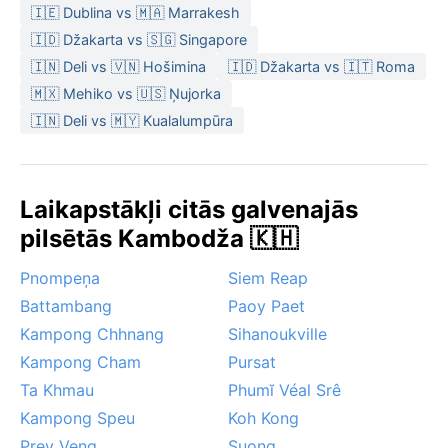
🇮🇪 Dublina vs 🇲🇦 Marrakesh
🇮🇩 Džakarta vs 🇸🇬 Singapore
🇮🇳 Deli vs 🇻🇳 Hošimina
🇮🇩 Džakarta vs 🇮🇹 Roma
🇲🇽 Mehiko vs 🇺🇸 Ņujorka
🇮🇳 Deli vs 🇲🇾 Kualalumpūra
Laikapstākļi citās galvenajās
pilsētās Kambodža 🇰🇭
Pnompeņa
Siem Reap
Battambang
Paoy Paet
Kampong Chhnang
Sihanoukville
Kampong Cham
Pursat
Ta Khmau
Phumĭ Véal Srê
Kampong Speu
Koh Kong
Prey Veng
Suong