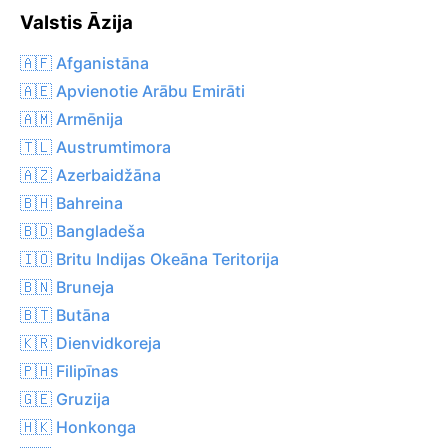
Valstis Āzija
🇦🇫 Afganistāna
🇦🇪 Apvienotie Arābu Emirāti
🇦🇲 Armēnija
🇹🇱 Austrumtimora
🇦🇿 Azerbaidžāna
🇧🇭 Bahreina
🇧🇩 Bangladeša
🇮🇴 Britu Indijas Okeāna Teritorija
🇧🇳 Bruneja
🇧🇹 Butāna
🇰🇷 Dienvidkoreja
🇵🇭 Filipīnas
🇬🇪 Gruzija
🇭🇰 Honkonga