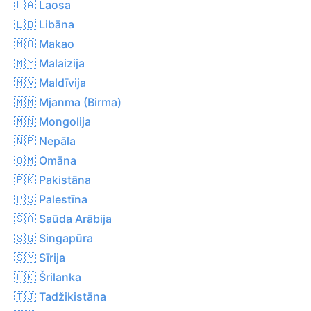
🇱🇦 Laosa
🇱🇧 Libāna
🇲🇴 Makao
🇲🇾 Malaizija
🇲🇻 Maldīvija
🇲🇲 Mjanma (Birma)
🇲🇳 Mongolija
🇳🇵 Nepāla
🇴🇲 Omāna
🇵🇰 Pakistāna
🇵🇸 Palestīna
🇸🇦 Saūda Arābija
🇸🇬 Singapūra
🇸🇾 Sīrija
🇱🇰 Šrilanka
🇹🇯 Tadžikistāna