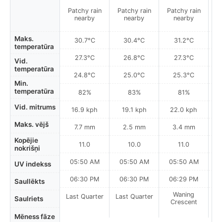
Patchy rain
Patchy rain
Patchy rain
P
nearby
nearby
nearby
Maks.
30.7°C
30.4°C
31.2°C
temperatūra
27.3°C
26.8°C
27.3°C
Vid.
temperatūra
24.8°C
25.0°C
25.3°C
Min.
temperatūra
82%
83%
81%
Vid. mitrums
16.9 kph
19.1 kph
22.0 kph
Maks. vējš
7.7 mm
2.5 mm
3.4 mm
Kopējie
11.0
10.0
11.0
nokrišņi
05:50 AM
05:50 AM
05:50 AM
UV indekss
06:30 PM
06:30 PM
06:29 PM
Saullēkts
Waning
Last Quarter
Last Quarter
Saulriets
Crescent
Mēness fāze