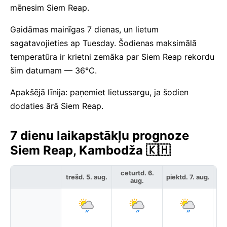
mēnesim Siem Reap.
Gaidāmas mainīgas 7 dienas, un lietum
sagatavojieties ap Tuesday. Šodienas maksimālā
temperatūra ir krietni zemāka par Siem Reap rekordu
šim datumam — 36°C.
Apakšējā līnija: paņemiet lietussargu, ja šodien
dodaties ārā Siem Reap.
7 dienu laikapstākļu prognoze
Siem Reap, Kambodža 🇰🇭
ceturtd. 6.
trešd. 5. aug.
piektd. 7. aug.
ses
aug.