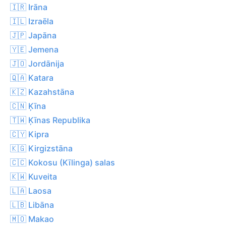
🇮🇷 Irāna
🇮🇱 Izraēla
🇯🇵 Japāna
🇾🇪 Jemena
🇯🇴 Jordānija
🇶🇦 Katara
🇰🇿 Kazahstāna
🇨🇳 Ķīna
🇹🇼 Ķīnas Republika
🇨🇾 Kipra
🇰🇬 Kirgizstāna
🇨🇨 Kokosu (Kīlinga) salas
🇰🇼 Kuveita
🇱🇦 Laosa
🇱🇧 Libāna
🇲🇴 Makao