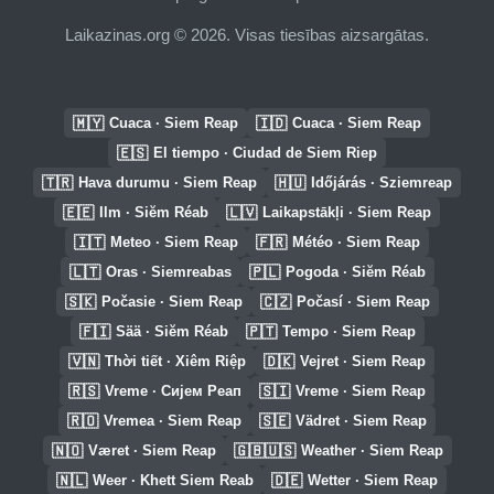
Laikazinas.org © 2026. Visas tiesības aizsargātas.
🇲🇾
🇮🇩
Cuaca · Siem Reap
Cuaca · Siem Reap
🇪🇸
El tiempo · Ciudad de Siem Riep
🇹🇷
🇭🇺
Hava durumu · Siem Reap
Időjárás · Sziemreap
🇪🇪
🇱🇻
Ilm · Siĕm Réab
Laikapstākļi · Siem Reap
🇮🇹
🇫🇷
Meteo · Siem Reap
Météo · Siem Reap
🇱🇹
🇵🇱
Oras · Siemreabas
Pogoda · Siĕm Réab
🇸🇰
🇨🇿
Počasie · Siem Reap
Počasí · Siem Reap
🇫🇮
🇵🇹
Sää · Siĕm Réab
Tempo · Siem Reap
🇻🇳
🇩🇰
Thời tiết · Xiêm Riệp
Vejret · Siem Reap
🇷🇸
🇸🇮
Vreme · Сијем Реап
Vreme · Siem Reap
🇷🇴
🇸🇪
Vremea · Siem Reap
Vädret · Siem Reap
🇳🇴
🇬🇧🇺🇸
Været · Siem Reap
Weather · Siem Reap
🇳🇱
🇩🇪
Weer · Khett Siem Reab
Wetter · Siem Reap