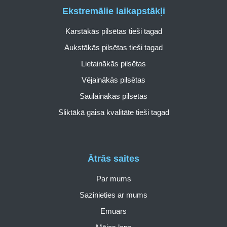
Ekstremālie laikapstākļi
Karstākās pilsētas tieši tagad
Aukstākās pilsētas tieši tagad
Lietainākās pilsētas
Vējainākās pilsētas
Saulainākās pilsētas
Sliktākā gaisa kvalitāte tieši tagad
Ātrās saites
Par mums
Sazinieties ar mums
Emuārs