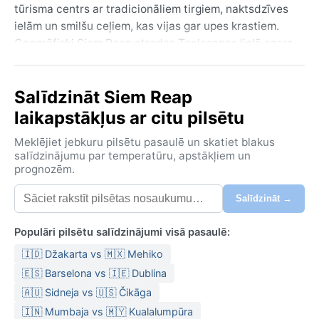
tūrisma centrs ar tradicionāliem tirgiem, naktsdzīves
ielām un smilšu ceļiem, kas vijas gar upes krastiem.
Ģeogrāfiski Siem Reap atrodas Tonlesapas lielā ezera
tuvumā, kas ietekmē gan ainavu, gan vietējo dzīves
ritmu – mitrs un zaļš visapkārt.
Salīdzināt Siem Reap
Klimats pieder tropu savannu tipam (Kēpena Aw), un
laikapstākļus ar citu pilsētu
tas nozīmē, ka visu gadu ir karsti. Gada vidējā
temperatūra svārstās ap 28 °C, un mitrums bieži
Meklējiet jebkuru pilsētu pasaulē un skatiet blakus
pārsniedz 80%. Sausā sezona ilgst no novembra līdz
salīdzinājumu par temperatūru, apstākļiem un
prognozēm.
aprīlim – tad dienas ir karstas un saulainas, bet naktis
vēsākas. Lietus sezona no maija līdz oktobrim atnes
Salīdzināt →
stiprus, bet īsus tropu lietusgāzes, kas piesātina gaisu
ar mitrumu un atsvaidzina augus. Ko ņemt līdzi?
Populāri pilsētu salīdzinājumi visā pasaulē:
Viegls, elpojošs apģērbs no kokvilnas, cepure,
🇮🇩 Džakarta vs 🇲🇽 Mehiko
saulesbrilles, kā arī ūdensnecaurlaidīgs apmetnis
lietus sezonai. Sausajā laikā noderēs arī viegla jaka
🇪🇸 Barselona vs 🇮🇪 Dublina
gaisa kondicionētajos transportlīdzekļos.
🇦🇺 Sidneja vs 🇺🇸 Čikāga
🇮🇳 Mumbaja vs 🇲🇾 Kualalumpūra
Labākais laiks apmeklējumam ir no novembra līdz