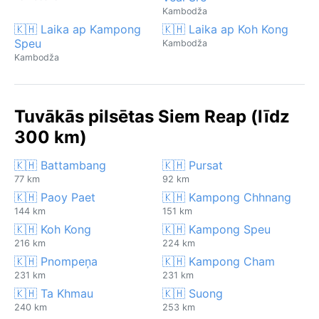
Kambodža
🇰🇭 Laika ap Kampong
🇰🇭 Laika ap Koh Kong
Speu
Kambodža
Kambodža
Tuvākās pilsētas Siem Reap (līdz
300 km)
🇰🇭 Battambang
🇰🇭 Pursat
77 km
92 km
🇰🇭 Paoy Paet
🇰🇭 Kampong Chhnang
144 km
151 km
🇰🇭 Koh Kong
🇰🇭 Kampong Speu
216 km
224 km
🇰🇭 Pnompeņa
🇰🇭 Kampong Cham
231 km
231 km
🇰🇭 Ta Khmau
🇰🇭 Suong
240 km
253 km