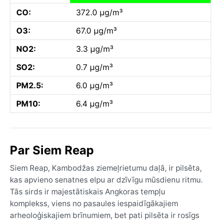
CO:
372.0 µg/m³
O3:
67.0 µg/m³
NO2:
3.3 µg/m³
SO2:
0.7 µg/m³
PM2.5:
6.0 µg/m³
PM10:
6.4 µg/m³
Par Siem Reap
Siem Reap, Kambodžas ziemeļrietumu daļā, ir pilsēta,
kas apvieno senatnes elpu ar dzīvīgu mūsdienu ritmu.
Tās sirds ir majestātiskais Angkoras tempļu
komplekss, viens no pasaules iespaidīgākajiem
arheoloģiskajiem brīnumiem, bet pati pilsēta ir rosīgs