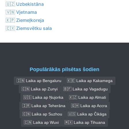
🇺🇿 Uzbekistāna
🇻🇳 Vjetnama
🇰🇵 Ziemeļkoreja
🇨🇽 Ziemsvētku sala
Populārākās pilsētas šodien
🇮🇳 Laika ap Bengaluru
🇰🇪 Laika ap Kakamega
🇨🇳 Laika ap Zunyi
🇧🇫 Laika ap Vagadugu
🇺🇸 Laika ap Ņujorka
🇰🇿 Laika ap Almati
🇮🇷 Laika ap Teherāna
🇬🇭 Laika ap Accra
🇨🇳 Laika ap Suzhou
🇺🇸 Laika ap Čikāga
🇨🇳 Laika ap Wuxi
🇲🇽 Laika ap Tihuana