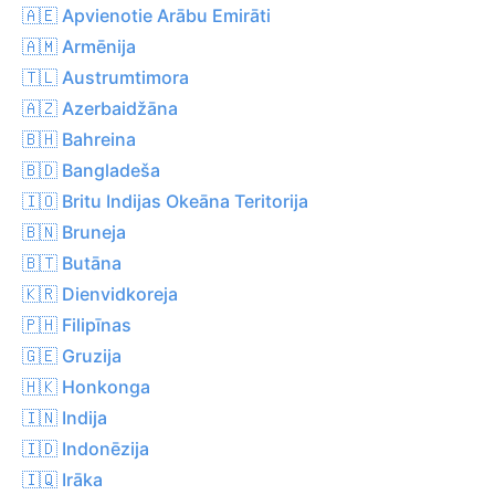
🇦🇪 Apvienotie Arābu Emirāti
🇦🇲 Armēnija
🇹🇱 Austrumtimora
🇦🇿 Azerbaidžāna
🇧🇭 Bahreina
🇧🇩 Bangladeša
🇮🇴 Britu Indijas Okeāna Teritorija
🇧🇳 Bruneja
🇧🇹 Butāna
🇰🇷 Dienvidkoreja
🇵🇭 Filipīnas
🇬🇪 Gruzija
🇭🇰 Honkonga
🇮🇳 Indija
🇮🇩 Indonēzija
🇮🇶 Irāka