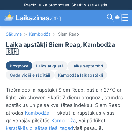
Precīzi laika prognozes
.
Skatīt visas valstis
.
☰
Laikazinas.
org
🌐
Sākums
>
Kambodža
>
Siem Reap
Laika apstākļi Siem Reap, Kambodža
🇰🇭
Prognoze
Laiks augustā
Laiks septembrī
Gada vidējie rādītāji
Kambodža laikapstākļi
Tiešraides laikapstākļi Siem Reap, pašlaik 27°C ar
light rain shower. Skatīt 7 dienu prognozi, stundas
apstākļus un gaisa kvalitātes indeksu. Siem Reap
atrodas
Kambodža
— skatīt laikapstākļus visās
galvenajās pilsētās
Kambodža
, vai pārlūkot
karstākās pilsētas tieši tagad
visā pasaulē.