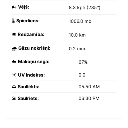
🌬️
Vējš:
8.3 kph (235°)
🌡️
Spiediens:
1006.0 mb
👁️
Redzamība:
10.0 km
🌧️
Gāzu nokrišņi:
0.2 mm
☁️
Mākoņu sega:
67%
☀️
UV indekss:
0.0
🌅
Saullēkts:
05:50 AM
🌇
Saulriets:
06:30 PM