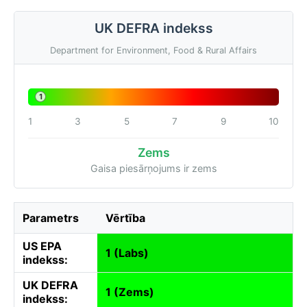
UK DEFRA indekss
Department for Environment, Food & Rural Affairs
1
1
3
5
7
9
10
Zems
Gaisa piesārņojums ir zems
Parametrs
Vērtība
US EPA
1 (Labs)
indekss:
UK DEFRA
1 (Zems)
indekss: