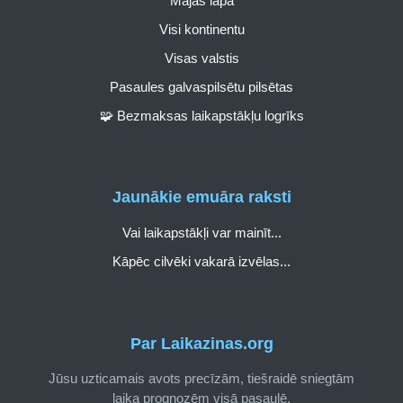
Mājas lapa
Visi kontinentu
Visas valstis
Pasaules galvaspilsētu pilsētas
🧩 Bezmaksas laikapstākļu logrīks
Jaunākie emuāra raksti
Vai laikapstākļi var mainīt...
Kāpēc cilvēki vakarā izvēlas...
Par Laikazinas.org
Jūsu uzticamais avots precīzām, tiešraidē sniegtām
laika prognozēm visā pasaulē.