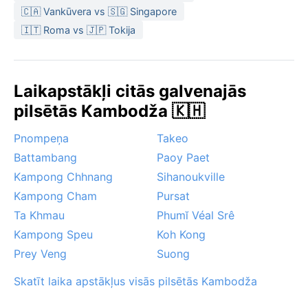
februārim – tad temperatūra ir vispatīkamākā, mazāk
🇨🇦 Vankūvera vs 🇸🇬 Singapore
lietus un mazāks mitrums. Marts un aprīlis ir
🇮🇹 Roma vs 🇯🇵 Tokija
vissmagākie, ar karstumu, kas pārsniedz 35 °C. Lietus
sezonā, īpaši septembrī un oktobrī, var būt spēcīgas
lietusgāzes un pat īslaicīgi plūdi pilsētas ielās, taču tā
Laikapstākļi citās galvenajās
ir arī laiks, kad daba ir vissulīgākā. Trokšņaini musonu
pilsētās Kambodža 🇰🇭
vēji nereti skar reģionu, bet cikloni šeit ir reti. Pilsētas
mikroklimatu stipri ietekmē Tonlesapas ezers – tā
Pnompeņa
Takeo
ūdens līmenis mainās līdz pat pieciem metriem starp
Battambang
Paoy Paet
sezonām, veidojot unikālu plūstošu ainavu.
Kampong Chhnang
Sihanoukville
Kampong Cham
Pursat
Ta Khmau
Phumĭ Véal Srê
Kampong Speu
Koh Kong
Prey Veng
Suong
Skatīt laika apstākļus visās pilsētās Kambodža