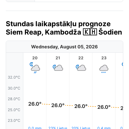
Stundas laikapstākļu prognoze
Siem Reap, Kambodža 🇰🇭 Šodien
Wednesday, August 05, 2026
20
21
22
23
32.0°C
30.0°C
28.0°C
26.0°
26.0°
26.0°
26.0°
26.
25.0°C
23.0°C
0.0 mm
23% Lietus
20% Lietus
0.4 mm
0.2