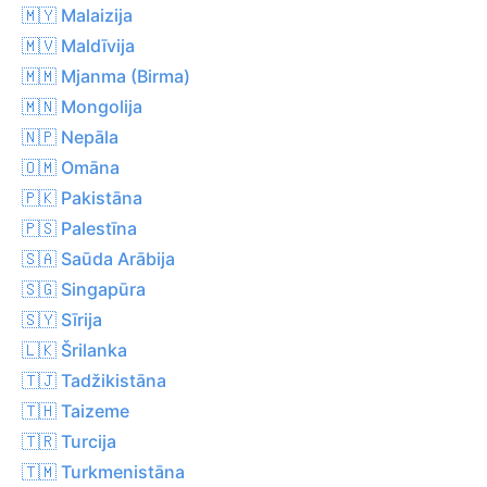
🇲🇾 Malaizija
🇲🇻 Maldīvija
🇲🇲 Mjanma (Birma)
🇲🇳 Mongolija
🇳🇵 Nepāla
🇴🇲 Omāna
🇵🇰 Pakistāna
🇵🇸 Palestīna
🇸🇦 Saūda Arābija
🇸🇬 Singapūra
🇸🇾 Sīrija
🇱🇰 Šrilanka
🇹🇯 Tadžikistāna
🇹🇭 Taizeme
🇹🇷 Turcija
🇹🇲 Turkmenistāna