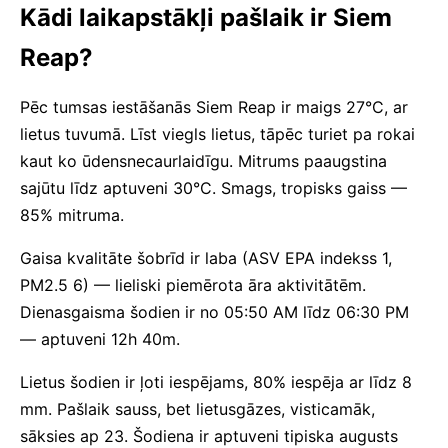
Kādi laikapstākļi pašlaik ir Siem
Reap?
Pēc tumsas iestāšanās Siem Reap ir maigs 27°C, ar
lietus tuvumā. Līst viegls lietus, tāpēc turiet pa rokai
kaut ko ūdensnecaurlaidīgu. Mitrums paaugstina
sajūtu līdz aptuveni 30°C. Smags, tropisks gaiss —
85% mitruma.
Gaisa kvalitāte šobrīd ir laba (ASV EPA indekss 1,
PM2.5 6) — lieliski piemērota āra aktivitātēm.
Dienasgaisma šodien ir no 05:50 AM līdz 06:30 PM
— aptuveni 12h 40m.
Lietus šodien ir ļoti iespējams, 80% iespēja ar līdz 8
mm. Pašlaik sauss, bet lietusgāzes, visticamāk,
sāksies ap 23. Šodiena ir aptuveni tipiska augusts