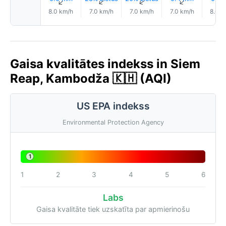
↑
↑
↑
↑
8.0 km/h
7.0 km/h
7.0 km/h
7.0 km/h
8.0 k
Gaisa kvalitātes indekss in Siem
Reap, Kambodža 🇰🇭 (AQI)
US EPA indekss
Environmental Protection Agency
1
1
2
3
4
5
6
Labs
Gaisa kvalitāte tiek uzskatīta par apmierinošu