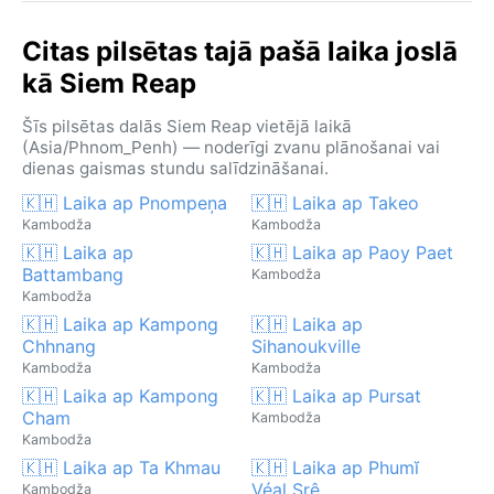
Citas pilsētas tajā pašā laika joslā
kā Siem Reap
Šīs pilsētas dalās Siem Reap vietējā laikā
(Asia/Phnom_Penh) — noderīgi zvanu plānošanai vai
dienas gaismas stundu salīdzināšanai.
🇰🇭 Laika ap Pnompeņa
🇰🇭 Laika ap Takeo
Kambodža
Kambodža
🇰🇭 Laika ap
🇰🇭 Laika ap Paoy Paet
Battambang
Kambodža
Kambodža
🇰🇭 Laika ap Kampong
🇰🇭 Laika ap
Chhnang
Sihanoukville
Kambodža
Kambodža
🇰🇭 Laika ap Kampong
🇰🇭 Laika ap Pursat
Cham
Kambodža
Kambodža
🇰🇭 Laika ap Ta Khmau
🇰🇭 Laika ap Phumĭ
Véal Srê
Kambodža