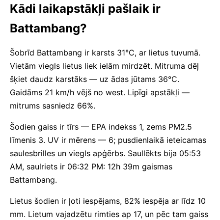
Kādi laikapstākļi pašlaik ir
Battambang?
Šobrīd Battambang ir karsts 31°C, ar lietus tuvumā.
Vietām viegls lietus liek ielām mirdzēt. Mitruma dēļ
šķiet daudz karstāks — uz ādas jūtams 36°C.
Gaidāms 21 km/h vējš no west. Lipīgi apstākļi —
mitrums sasniedz 66%.
Šodien gaiss ir tīrs — EPA indekss 1, zems PM2.5
līmenis 3. UV ir mērens — 6; pusdienlaikā ieteicamas
saulesbrilles un viegls apģērbs. Saullēkts bija 05:53
AM, saulriets ir 06:32 PM: 12h 39m gaismas
Battambang.
Lietus šodien ir ļoti iespējams, 82% iespēja ar līdz 10
mm. Lietum vajadzētu rimties ap 17, un pēc tam gaiss