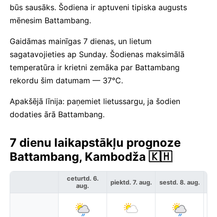
būs sausāks. Šodiena ir aptuveni tipiska augusts
mēnesim Battambang.
Gaidāmas mainīgas 7 dienas, un lietum
sagatavojieties ap Sunday. Šodienas maksimālā
temperatūra ir krietni zemāka par Battambang
rekordu šim datumam — 37°C.
Apakšējā līnija: paņemiet lietussargu, ja šodien
dodaties ārā Battambang.
7 dienu laikapstākļu prognoze
Battambang, Kambodža 🇰🇭
ceturtd. 6.
piektd. 7. aug.
sestd. 8. aug.
svē
aug.