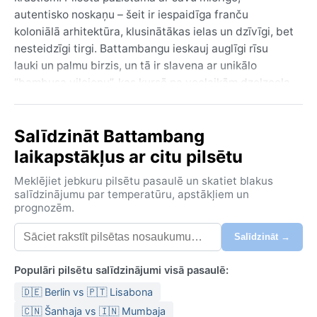
autentisko noskaņu – šeit ir iespaidīga franču
koloniālā arhitektūra, klusinātākas ielas un dzīvīgi, bet
nesteidzīgi tirgi. Battambangu ieskauj auglīgi rīsu
lauki un palmu birzis, un tā ir slavena ar unikālo
“bambusa vilcienu”, kas kursē pa veclaikām dzelzceļa
sliedēm. Reljefs ir līdzens un upīšu izrobots, un
apkārtnē atrodamas senas tempļu drupas, kas stāsta
Salīdzināt Battambang
par bagātu vēsturi.
laikapstākļus ar citu pilsētu
Klimats šeit pēc Kepena klasifikācijas ir tropiskais
savannas klimats (Aw). Tas nozīmē, ka gads dalās
Meklējiet jebkuru pilsētu pasaulē un skatiet blakus
divās galvenajās sezonās – sausajā un lietainajā.
salīdzinājumu par temperatūru, apstākļiem un
prognozēm.
Sausā sezona ilgst no novembra līdz aprīlim – gaiss ir
karsts, bet mitrums salīdzinoši zems, īpaši no
Salīdzināt →
decembra līdz februārim, kad temperatūra ir
patīkamāka, ap 25–30 °C. Lietainā sezona no maija
Populāri pilsētu salīdzinājumi visā pasaulē:
līdz oktobrim nes biežas, spēcīgas pēcpusdienas
🇩🇪 Berlin vs 🇵🇹 Lisabona
lietusgāzes un augstu mitruma līmeni. Gada vidējā
temperatūra ir ap 28 °C, bet karstākie mēneši ir aprīlis
🇨🇳 Šanhaja vs 🇮🇳 Mumbaja