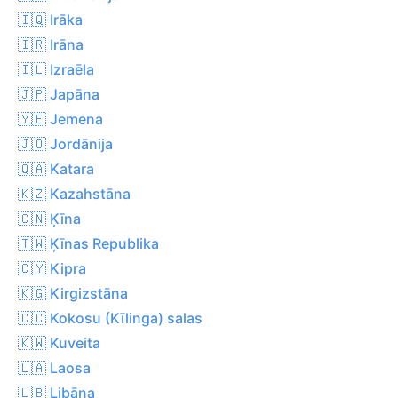
🇮🇶 Irāka
🇮🇷 Irāna
🇮🇱 Izraēla
🇯🇵 Japāna
🇾🇪 Jemena
🇯🇴 Jordānija
🇶🇦 Katara
🇰🇿 Kazahstāna
🇨🇳 Ķīna
🇹🇼 Ķīnas Republika
🇨🇾 Kipra
🇰🇬 Kirgizstāna
🇨🇨 Kokosu (Kīlinga) salas
🇰🇼 Kuveita
🇱🇦 Laosa
🇱🇧 Libāna