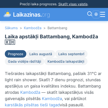
Precīzi laika prognozes
.
Skatīt visas valstis
.
☰
Laikazinas.
org
🌐
Sākums
>
Kambodža
>
Battambang
Laika apstākļi Battambang, Kambodža
🇰🇭
Prognoze
Laiks augustā
Laiks septembrī
Gada vidējie rādītāji
Kambodža laikapstākļi
Tiešraides laikapstākļi Battambang, pašlaik 31°C ar
light rain shower. Skatīt 7 dienu prognozi, stundas
apstākļus un gaisa kvalitātes indeksu. Battambang
atrodas
Kambodža
— skatīt laikapstākļus visās
galvenajās pilsētās
Kambodža
, vai pārlūkot
karstākās pilsētas tieši tagad
visā pasaulē.