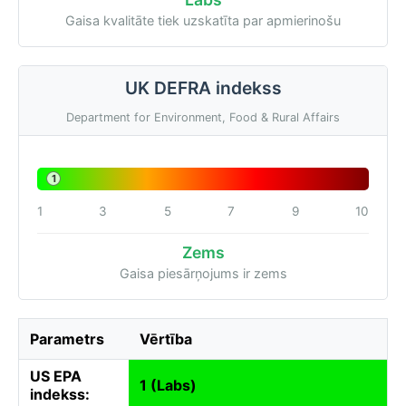
Gaisa kvalitāte tiek uzskatīta par apmierinošu
UK DEFRA indekss
Department for Environment, Food & Rural Affairs
1
1
3
5
7
9
10
Zems
Gaisa piesārņojums ir zems
Parametrs
Vērtība
US EPA
1 (Labs)
indekss: