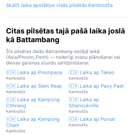
Skatīt laika apstākļus visās pilsētās Kambodža
Citas pilsētas tajā pašā laika joslā
kā Battambang
Šīs pilsētas dalās Battambang vietējā laikā
(Asia/Phnom_Penh) — noderīgi zvanu plānošanai vai
dienas gaismas stundu salīdzināšanai.
🇰🇭 Laika ap Pnompeņa
🇰🇭 Laika ap Takeo
Kambodža
Kambodža
🇰🇭 Laika ap Siem Reap
🇰🇭 Laika ap Paoy Paet
Kambodža
Kambodža
🇰🇭 Laika ap Kampong
🇰🇭 Laika ap
Chhnang
Sihanoukville
Kambodža
Kambodža
🇰🇭 Laika ap Kampong
🇰🇭 Laika ap Pursat
Cham
Kambodža
Kambodža