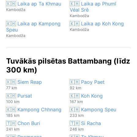
🇰🇭 Laika ap Ta Khmau
🇰🇭 Laika ap Phumĭ
Véal Srê
Kambodža
Kambodža
🇰🇭 Laika ap Kampong
🇰🇭 Laika ap Koh Kong
Speu
Kambodža
Kambodža
Tuvākās pilsētas Battambang (līdz
300 km)
🇰🇭 Siem Reap
🇰🇭 Paoy Paet
77 km
92 km
🇰🇭 Pursat
🇰🇭 Koh Kong
100 km
167 km
🇰🇭 Kampong Chhnang
🇰🇭 Kampong Speu
185 km
233 km
🇹🇭 Chon Buri
🇹🇭 Si Racha
241 km
246 km
🇰🇭 Pnompeņa
🇰🇭 Ta Khmau