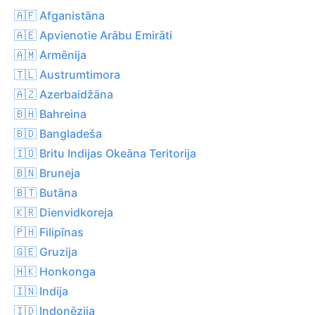
🇦🇫 Afganistāna
🇦🇪 Apvienotie Arābu Emirāti
🇦🇲 Armēnija
🇹🇱 Austrumtimora
🇦🇿 Azerbaidžāna
🇧🇭 Bahreina
🇧🇩 Bangladeša
🇮🇴 Britu Indijas Okeāna Teritorija
🇧🇳 Bruneja
🇧🇹 Butāna
🇰🇷 Dienvidkoreja
🇵🇭 Filipīnas
🇬🇪 Gruzija
🇭🇰 Honkonga
🇮🇳 Indija
🇮🇩 Indonēzija