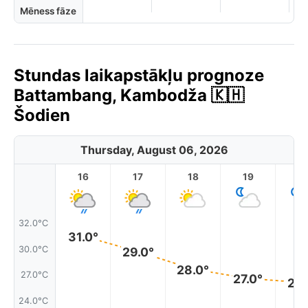
Mēness fāze
Stundas laikapstākļu prognoze
Battambang, Kambodža 🇰🇭
Šodien
Thursday, August 06, 2026
16
17
18
19
2
32.0°C
31.0°
30.0°C
29.0°
28.0°
27.0°C
27.0°
26.
24.0°C