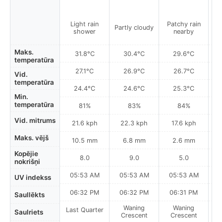
Light rain
Patchy rain
L
Partly cloudy
shower
nearby
Maks.
31.8°C
30.4°C
29.6°C
temperatūra
27.1°C
26.9°C
26.7°C
Vid.
temperatūra
24.4°C
24.6°C
25.3°C
Min.
temperatūra
81%
83%
84%
Vid. mitrums
21.6 kph
22.3 kph
17.6 kph
Maks. vējš
10.5 mm
6.8 mm
2.6 mm
Kopējie
8.0
9.0
5.0
nokrišņi
05:53 AM
05:53 AM
05:53 AM
0
UV indekss
06:32 PM
06:32 PM
06:31 PM
Saullēkts
Waning
Waning
Last Quarter
Saulriets
Crescent
Crescent