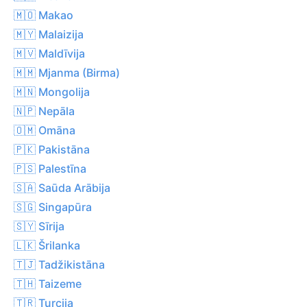
🇲🇴 Makao
🇲🇾 Malaizija
🇲🇻 Maldīvija
🇲🇲 Mjanma (Birma)
🇲🇳 Mongolija
🇳🇵 Nepāla
🇴🇲 Omāna
🇵🇰 Pakistāna
🇵🇸 Palestīna
🇸🇦 Saūda Arābija
🇸🇬 Singapūra
🇸🇾 Sīrija
🇱🇰 Šrilanka
🇹🇯 Tadžikistāna
🇹🇭 Taizeme
🇹🇷 Turcija