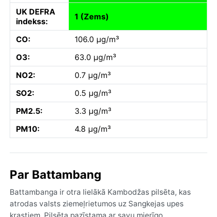
UK DEFRA
1 (Zems)
indekss:
CO:
106.0 µg/m³
O3:
63.0 µg/m³
NO2:
0.7 µg/m³
SO2:
0.5 µg/m³
PM2.5:
3.3 µg/m³
PM10:
4.8 µg/m³
Par Battambang
Battambanga ir otra lielākā Kambodžas pilsēta, kas
atrodas valsts ziemeļrietumos uz Sangkejas upes
krastiem. Pilsēta pazīstama ar savu mierīgo,