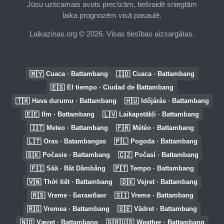
Jūsu uzticamais avots precīzām, tiešraidē sniegtām
laika prognozēm visā pasaulē.
Laikazinas.org © 2026. Visas tiesības aizsargātas.
🇲🇾
🇮🇩
Cuaca · Battambang
Cuaca · Battambang
🇪🇸
El tiempo · Ciudad de Battambang
🇹🇷
🇭🇺
Hava durumu · Battambang
Időjárás · Battambang
🇪🇪
🇱🇻
Ilm · Battambang
Laikapstākļi · Battambang
🇮🇹
🇫🇷
Meteo · Battambang
Météo · Battambang
🇱🇹
🇵🇱
Oras · Batambangas
Pogoda · Battambang
🇸🇰
🇨🇿
Počasie · Battambang
Počasí · Battambang
🇫🇮
🇵🇹
Sää · Băt Dâmbâng
Tempo · Battambang
🇻🇳
🇩🇰
Thời tiết · Battambang
Vejret · Battambang
🇷🇸
🇸🇮
Vreme · Батамбанг
Vreme · Battambang
🇷🇴
🇸🇪
Vremea · Battambang
Vädret · Battambang
🇳🇴
🇬🇧🇺🇸
Været · Battambang
Weather · Battambang