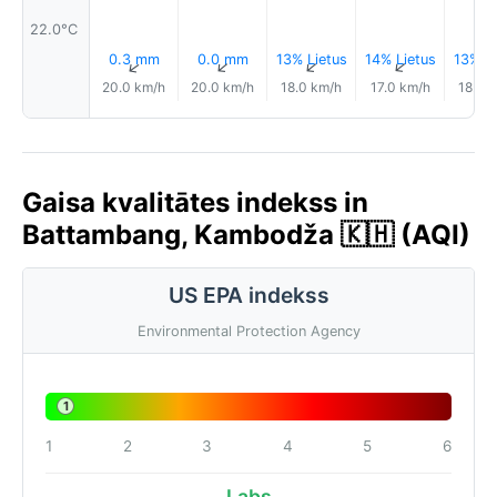
22.0°C
0.3 mm
0.0 mm
13% Lietus
14% Lietus
13% Li
↑
↑
↑
↑
20.0 km/h
20.0 km/h
18.0 km/h
17.0 km/h
18.0 
Gaisa kvalitātes indekss in
Battambang, Kambodža 🇰🇭 (AQI)
US EPA indekss
Environmental Protection Agency
1
1
2
3
4
5
6
Labs