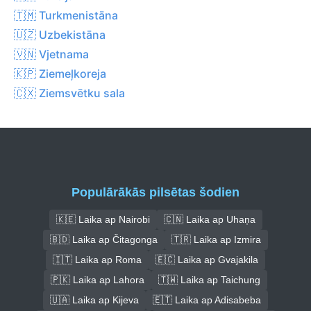
🇹🇲 Turkmenistāna
🇺🇿 Uzbekistāna
🇻🇳 Vjetnama
🇰🇵 Ziemeļkoreja
🇨🇽 Ziemsvētku sala
Populārākās pilsētas šodien
🇰🇪 Laika ap Nairobi
🇨🇳 Laika ap Uhaņa
🇧🇩 Laika ap Čitagonga
🇹🇷 Laika ap Izmira
🇮🇹 Laika ap Roma
🇪🇨 Laika ap Gvajakila
🇵🇰 Laika ap Lahora
🇹🇼 Laika ap Taichung
🇺🇦 Laika ap Kijeva
🇪🇹 Laika ap Adisabeba