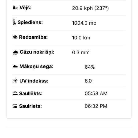
🌬️
Vējš:
20.9 kph (237°)
🌡️
Spiediens:
1004.0 mb
👁️
Redzamība:
10.0 km
🌧️
Gāzu nokrišņi:
0.3 mm
☁️
Mākoņu sega:
64%
☀️
UV indekss:
6.0
🌅
Saullēkts:
05:53 AM
🌇
Saulriets:
06:32 PM