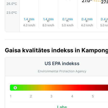
27.0°
27.
26.0°C
23.0°C
1.4 mm
1.4 mm
0.1 mm
0.4 mm
0.4
↑
↑
↑
↑
4.0 km/h
8.0 km/h
5.0 km/h
4.0 km/h
5.0 k
Gaisa kvalitātes indekss in Kampon
US EPA indekss
Environmental Protection Agency
1
1
2
3
4
5
Labs