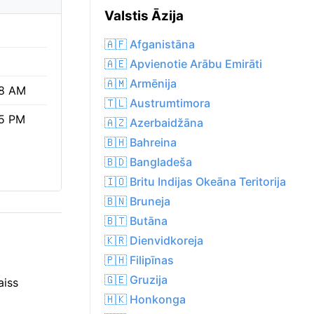
Valstis Āzija
🇦🇫 Afganistāna
🇦🇪 Apvienotie Arābu Emirāti
🇦🇲 Armēnija
8 AM
🇹🇱 Austrumtimora
5 PM
🇦🇿 Azerbaidžāna
🇧🇭 Bahreina
🇧🇩 Bangladeša
🇮🇴 Britu Indijas Okeāna Teritorija
🇧🇳 Bruneja
🇧🇹 Butāna
🇰🇷 Dienvidkoreja
🇵🇭 Filipīnas
🇬🇪 Gruzija
aiss
🇭🇰 Honkonga