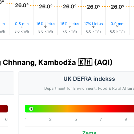
0°
26.0°
26.0°
26.0°
26.0°
26.0°
 mm
0.5 mm
16% Lietus
16% Lietus
17% Lietus
0.9 mm
↑
↑
↑
↑
↑
↑
m/h
8.0 km/h
8.0 km/h
7.0 km/h
6.0 km/h
6.0 km/h
g Chhnang, Kambodža 🇰🇭 (AQI)
UK DEFRA indekss
Department for Environment, Food & Rural Affair
1
6
1
3
5
7
9
Zems