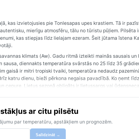
, kas izvietojusies pie Tonlesapas upes krastiem. Tā ir pazī
ntisku, mierīgu atmosfēru, tālu no tūristu pūļiem. Pilsēta i
dzenumi, kas stiepjas līdz lielajam ezeram. Šeit jūtama īstena
otāji.
avannas klimats (Aw). Gadu ritmā izteikti mainās sausais un l
un sausa, diennakts temperatūra svārstās no 25 līdz 35 grādie
rim gaisā ir mitri tropiski tvaiki, temperatūra nedaudz pazemin
andrīz katru dienu, bieži pērkona negaisa pavadībā. Ko ņemt līd
n cepure. Lietus sezonā obligāts ir lietussargs vai ūdensnec
 līdz februārim – tad ir vēsāks un sauss, ideāli piemērots pil
ākļus ar citu pilsētu
 var sasniegt 40 grādus. Savukārt lietus sezonas maksimums jū
 līmenis bīstami paceļas. Tropiskās vētras un taifūni Kampon
zinājumu par temperatūru, apstākļiem un prognozēm.
arī mitrums lietus laikā ir augsts, tas pēc lietus atnes atviegl
Salīdzināt →