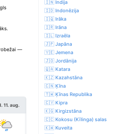
🇮🇳 Indija
gls
🇮🇩 Indonēzija
🇮🇶 Irāka
🇮🇷 Irāna
āks.
🇮🇱 Izraēla
🇯🇵 Japāna
 robežai —
🇾🇪 Jemena
🇯🇴 Jordānija
🇶🇦 Katara
🇰🇿 Kazahstāna
🇨🇳 Ķīna
🇹🇼 Ķīnas Republika
🇨🇾 Kipra
. 11. aug.
trešd. 12. aug.
🇰🇬 Kirgizstāna
🇨🇨 Kokosu (Kīlinga) salas
🇰🇼 Kuveita