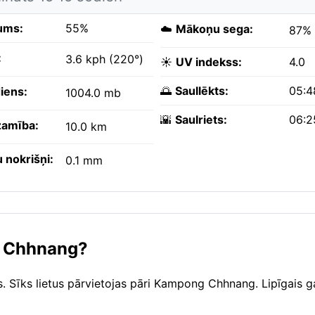
ums:
55%
☁️
Mākoņu sega:
87%
:
3.6 kph (220°)
☀️
UV indekss:
4.0
🌅
Saullēkts:
05:4
iens:
1004.0 mb
🌇
Saulriets:
06:2
amība:
10.0 km
 nokrišņi:
0.1 mm
ng Chhnang?
s. Sīks lietus pārvietojas pāri Kampong Chhnang. Lipīgais g