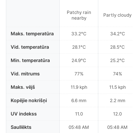
Patchy rain
Partly cloudy
nearby
Maks. temperatūra
33.2°C
34.2°C
Vid. temperatūra
28.1°C
28.5°C
Min. temperatūra
24.9°C
25.2°C
Vid. mitrums
77%
74%
Maks. vējš
11.9 kph
11.5 kph
Kopējie nokrišņi
6.6 mm
2.2 mm
UV indekss
11.0
12.0
Saullēkts
05:48 AM
05:48 AM