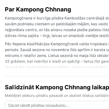
Par Kampong Chhnang
Kampongčnana ir burvīga pilsēta Kambodžas centrālajā daļā
savām podnieku ciemiem un peldošajām mājām, kas veido aute
reģionālais centrs, un tās ainavu nosaka plašie palieņu lī
dzīves ritma sajūta – tirgi, laivas un smaidoši vietējie iedzīv
Pēc Kepena klasifikācijas Kampongčnanā valda tropiskais s
periods. Sausā sezona no novembra līdz aprīlim ir karsta 
mitrums ir relatīvi zems. Lietus sezonā no maija līdz oktob
32 grādiem, bet nokrišņi ir bieži un spēcīgi – lietus līst g
sezonā der viegls kokvilnas apģērbs, saules aizsargkrēms u
jaka, kā arī apavi, kas nebaidās no dubļiem.
Labākais laiks ceļojumam laika apstākļu ziņā ir no decembra
Salīdzināt Kampong Chhnang laikapst
apkārtnes iepazīšanai. Karstākā ir aprīlī, kad temperatūra
septembrī atnes plašus plūdus, īpaši zemos rajonos – upes
Meklējiet jebkuru pilsētu pasaulē un skatiet blakus salīd
skar reti, taču pērkona negaisi ir ikdienišķa parādība. Kaut 
zaļumu pārpilnību.