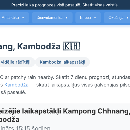
Precīzi laika prognozes
visā pasaulē
.
Skatīt visas valstis
.
Antarktika
Dienvidamerika
Eiropa
Okeānija
▼
▼
▼
▼
ang, Kambodža 🇰🇭
vidējie rādītāji
Kambodža laikapstākļi
 ar patchy rain nearby. Skatīt 7 dienu prognozi, stunda
as
Kambodža
— skatīt laikapstākļus visās galvenajās pils
isā pasaulē.
eizējie laikapstākļi Kampong Chhnang
bodža
ināts 15:15 šodien