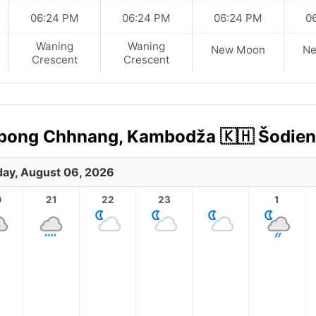
06:24 PM
06:24 PM
06:24 PM
0
Waning
Waning
New Moon
N
Crescent
Crescent
mpong Chhnang, Kambodža 🇰🇭 Šodien
ay, August 06, 2026
0
21
22
23
1