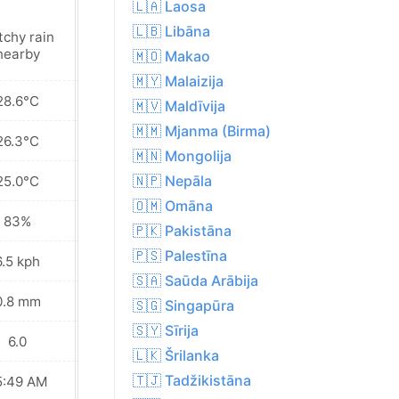
🇱🇦 Laosa
🇱🇧 Libāna
tchy rain
Cloudy
nearby
🇲🇴 Makao
🇲🇾 Malaizija
28.6°C
32.0°C
🇲🇻 Maldīvija
🇲🇲 Mjanma (Birma)
26.3°C
28.1°C
🇲🇳 Mongolija
🇳🇵 Nepāla
25.0°C
24.8°C
🇴🇲 Omāna
83%
73%
🇵🇰 Pakistāna
🇵🇸 Palestīna
6.5 kph
15.5 kph
🇸🇦 Saūda Arābija
0.8 mm
0.0 mm
🇸🇬 Singapūra
🇸🇾 Sīrija
6.0
7.0
🇱🇰 Šrilanka
🇹🇯 Tadžikistāna
5:49 AM
05:49 AM