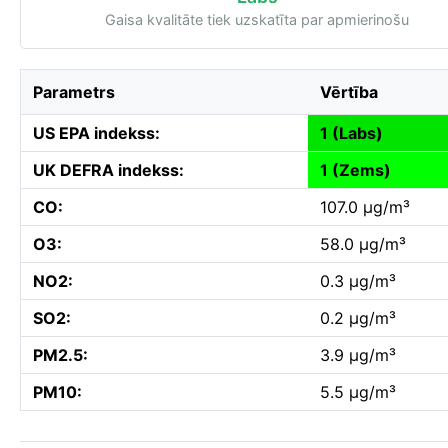
Gaisa kvalitāte tiek uzskatīta par apmierinošu
Parametrs
Vērtība
US EPA indekss:
1 (Labs)
UK DEFRA indekss:
1 (Zems)
CO:
107.0 µg/m³
O3:
58.0 µg/m³
NO2:
0.3 µg/m³
SO2:
0.2 µg/m³
PM2.5:
3.9 µg/m³
PM10:
5.5 µg/m³