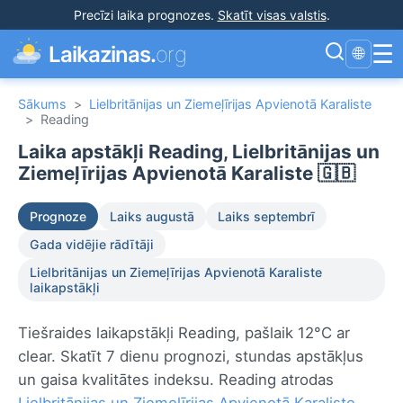
Precīzi laika prognozes
.
Skatīt visas valstis
.
☰
Laikazinas.
org
🌐
Sākums
>
Lielbritānijas un Ziemeļīrijas Apvienotā Karaliste
>
Reading
Laika apstākļi Reading, Lielbritānijas un
Ziemeļīrijas Apvienotā Karaliste 🇬🇧
Prognoze
Laiks augustā
Laiks septembrī
Gada vidējie rādītāji
Lielbritānijas un Ziemeļīrijas Apvienotā Karaliste
laikapstākļi
Tiešraides laikapstākļi Reading, pašlaik 12°C ar
clear. Skatīt 7 dienu prognozi, stundas apstākļus
un gaisa kvalitātes indeksu. Reading atrodas