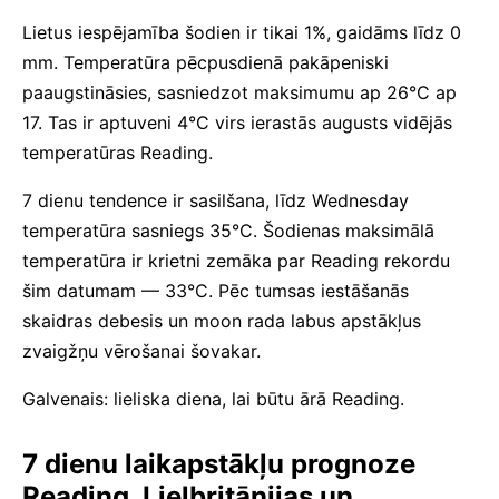
Lietus iespējamība šodien ir tikai 1%, gaidāms līdz 0
mm. Temperatūra pēcpusdienā pakāpeniski
paaugstināsies, sasniedzot maksimumu ap 26°C ap
17. Tas ir aptuveni 4°C virs ierastās augusts vidējās
temperatūras Reading.
7 dienu tendence ir sasilšana, līdz Wednesday
temperatūra sasniegs 35°C. Šodienas maksimālā
temperatūra ir krietni zemāka par Reading rekordu
šim datumam — 33°C. Pēc tumsas iestāšanās
skaidras debesis un moon rada labus apstākļus
zvaigžņu vērošanai šovakar.
Galvenais: lieliska diena, lai būtu ārā Reading.
7 dienu laikapstākļu prognoze
Reading, Lielbritānijas un