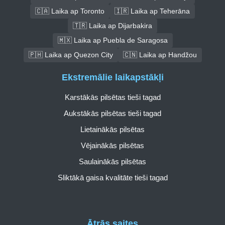
🇨🇦 Laika ap Toronto
🇮🇷 Laika ap Teherāna
🇹🇷 Laika ap Dijarbakira
🇲🇽 Laika ap Puebla de Saragosa
🇵🇭 Laika ap Quezon City
🇨🇳 Laika ap Handžou
Ekstremālie laikapstākļi
Karstākās pilsētas tieši tagad
Aukstākās pilsētas tieši tagad
Lietainākās pilsētas
Vējainākās pilsētas
Saulainākās pilsētas
Sliktākā gaisa kvalitāte tieši tagad
Ātrās saites