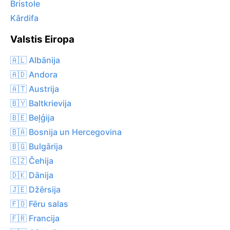
Bristole
Kārdifa
Valstis Eiropa
🇦🇱 Albānija
🇦🇩 Andora
🇦🇹 Austrija
🇧🇾 Baltkrievija
🇧🇪 Beļģija
🇧🇦 Bosnija un Hercegovina
🇧🇬 Bulgārija
🇨🇿 Čehija
🇩🇰 Dānija
🇯🇪 Džērsija
🇫🇴 Fēru salas
🇫🇷 Francija