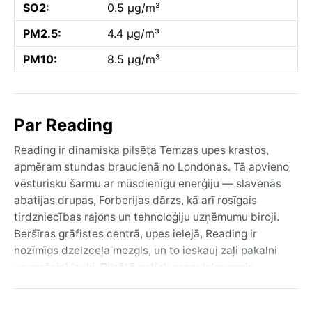
SO2:
0.5 µg/m³
PM2.5:
4.4 µg/m³
PM10:
8.5 µg/m³
Par Reading
Reading ir dinamiska pilsēta Temzas upes krastos,
apmēram stundas braucienā no Londonas. Tā apvieno
vēsturisku šarmu ar mūsdienīgu enerģiju — slavenās
abatijas drupas, Forberijas dārzs, kā arī rosīgais
tirdzniecības rajons un tehnoloģiju uzņēmumu biroji.
Beršīras grāfistes centrā, upes ielejā, Reading ir
nozīmīgs dzelzceļa mezgls, un to ieskauj zaļi pakalni
un mežaini lauki. Pilsētā notiek pasaulslavenais
Reading mūzikas festivāls, kas augustā piesaista
tūkstošiem apmeklētāju.