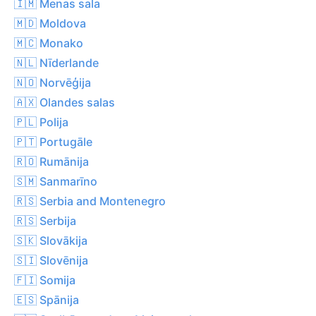
🇮🇲 Menas sala
🇲🇩 Moldova
🇲🇨 Monako
🇳🇱 Nīderlande
🇳🇴 Norvēģija
🇦🇽 Olandes salas
🇵🇱 Polija
🇵🇹 Portugāle
🇷🇴 Rumānija
🇸🇲 Sanmarīno
🇷🇸 Serbia and Montenegro
🇷🇸 Serbija
🇸🇰 Slovākija
🇸🇮 Slovēnija
🇫🇮 Somija
🇪🇸 Spānija