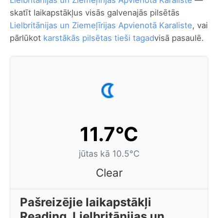
Lielbritānijas un Ziemeļīrijas Apvienotā Karaliste
—
skatīt laikapstākļus visās galvenajās pilsētās
Lielbritānijas un Ziemeļīrijas Apvienotā Karaliste
, vai
pārlūkot
karstākās pilsētas tieši tagad
visā pasaulē.
11.7°C
jūtas kā 10.5°C
Clear
Pašreizējie laikapstākļi
Reading, Lielbritānijas un