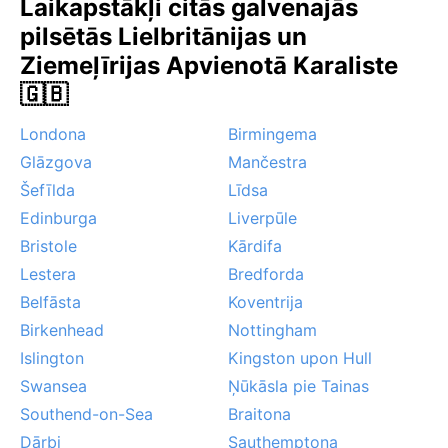
Laikapstākļi citās galvenajās
valda mierīgs, neparedzams okeānisks ritējums, kas
pilsētās Lielbritānijas un
lieliski piemērots nesteidzīgām pastaigām gar Temzu.
Ziemeļīrijas Apvienotā Karaliste
🇬🇧
Londona
Birmingema
Glāzgova
Mančestra
Šefīlda
Līdsa
Edinburga
Liverpūle
Bristole
Kārdifa
Lestera
Bredforda
Belfāsta
Koventrija
Birkenhead
Nottingham
Islington
Kingston upon Hull
Swansea
Ņūkāsla pie Tainas
Southend-on-Sea
Braitona
Dārbi
Sauthemptona