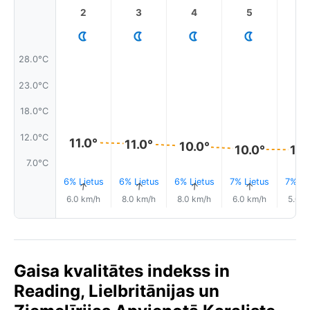
2
3
4
5
6
28.0°C
23.0°C
18.0°C
12.0°C
11.0°
11.0°
10.0°
10.0°
10.
7.0°C
6% Lietus
6% Lietus
6% Lietus
7% Lietus
7% Li
↑
↑
↑
↑
6.0 km/h
8.0 km/h
8.0 km/h
6.0 km/h
5.0 k
Gaisa kvalitātes indekss in
Reading, Lielbritānijas un