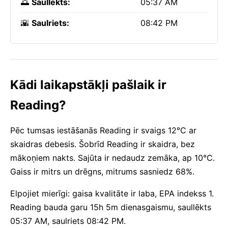
🌅
Saullēkts:
05:37 AM
🌇
Saulriets:
08:42 PM
Kādi laikapstākļi pašlaik ir
Reading?
Pēc tumsas iestāšanās Reading ir svaigs 12°C ar
skaidras debesis. Šobrīd Reading ir skaidra, bez
mākoņiem nakts. Sajūta ir nedaudz zemāka, ap 10°C.
Gaiss ir mitrs un drēgns, mitrums sasniedz 68%.
Elpojiet mierīgi: gaisa kvalitāte ir laba, EPA indekss 1.
Reading bauda garu 15h 5m dienasgaismu, saullēkts
05:37 AM, saulriets 08:42 PM.