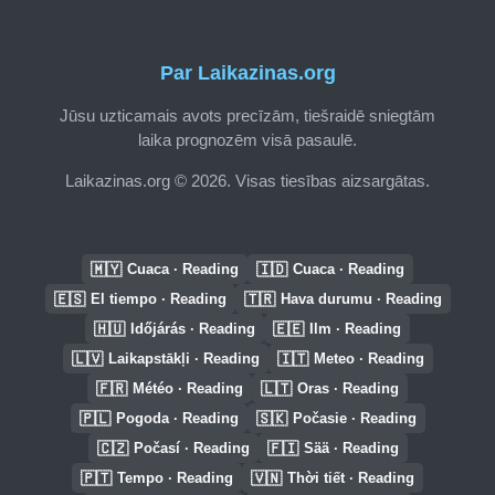
Par Laikazinas.org
Jūsu uzticamais avots precīzām, tiešraidē sniegtām
laika prognozēm visā pasaulē.
Laikazinas.org © 2026. Visas tiesības aizsargātas.
🇲🇾
🇮🇩
Cuaca · Reading
Cuaca · Reading
🇪🇸
🇹🇷
El tiempo · Reading
Hava durumu · Reading
🇭🇺
🇪🇪
Időjárás · Reading
Ilm · Reading
🇱🇻
🇮🇹
Laikapstākļi · Reading
Meteo · Reading
🇫🇷
🇱🇹
Météo · Reading
Oras · Reading
🇵🇱
🇸🇰
Pogoda · Reading
Počasie · Reading
🇨🇿
🇫🇮
Počasí · Reading
Sää · Reading
🇵🇹
🇻🇳
Tempo · Reading
Thời tiết · Reading