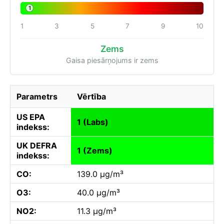
1
1
3
5
7
9
10
Zems
Gaisa piesārņojums ir zems
Parametrs
Vērtība
US EPA
1 (Labs)
indekss:
UK DEFRA
1 (Zems)
indekss:
CO:
139.0 µg/m³
O3:
40.0 µg/m³
NO2:
11.3 µg/m³