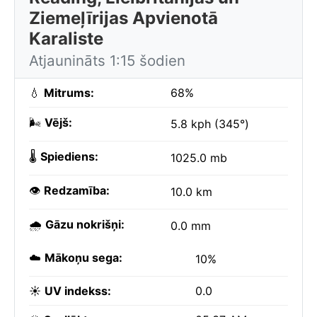
Ziemeļīrijas Apvienotā
Karaliste
Atjaunināts 1:15 šodien
💧
Mitrums:
68%
🌬️
Vējš:
5.8 kph (345°)
🌡️
Spiediens:
1025.0 mb
👁️
Redzamība:
10.0 km
🌧️
Gāzu nokrišņi:
0.0 mm
☁️
Mākoņu sega:
10%
☀️
UV indekss:
0.0