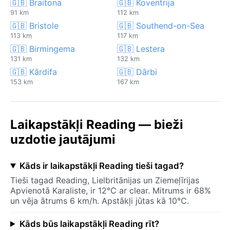
🇬🇧 Braitona
🇬🇧 Koventrija
91 km
112 km
🇬🇧 Bristole
🇬🇧 Southend-on-Sea
113 km
117 km
🇬🇧 Birmingema
🇬🇧 Lestera
131 km
132 km
🇬🇧 Kārdifa
🇬🇧 Dārbi
153 km
167 km
Laikapstākļi Reading — bieži
uzdotie jautājumi
Kāds ir laikapstākļi Reading tieši tagad?
Tieši tagad Reading, Lielbritānijas un Ziemeļīrijas
Apvienotā Karaliste, ir 12°C ar clear. Mitrums ir 68%
un vēja ātrums 6 km/h. Apstākļi jūtas kā 10°C.
Kāds būs laikapstākļi Reading rīt?