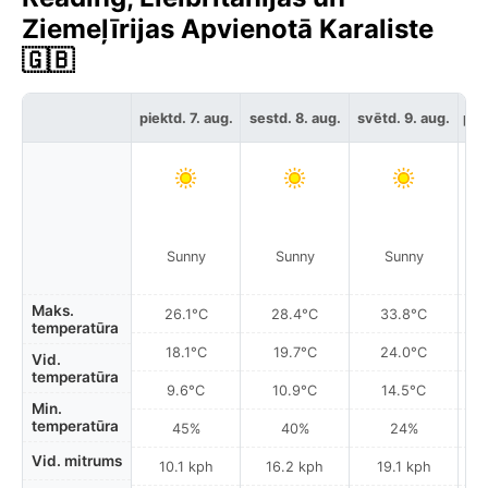
Ziemeļīrijas Apvienotā Karaliste
🇬🇧
piektd. 7. aug.
sestd. 8. aug.
svētd. 9. aug.
pir
Sunny
Sunny
Sunny
Maks.
26.1°C
28.4°C
33.8°C
temperatūra
18.1°C
19.7°C
24.0°C
Vid.
temperatūra
9.6°C
10.9°C
14.5°C
Min.
temperatūra
45%
40%
24%
Vid. mitrums
10.1 kph
16.2 kph
19.1 kph