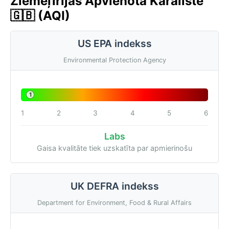
Ziemeļīrijas Apvienotā Karaliste
🇬🇧 (AQI)
US EPA indekss
Environmental Protection Agency
1
1
2
3
4
5
6
Labs
Gaisa kvalitāte tiek uzskatīta par apmierinošu
UK DEFRA indekss
Department for Environment, Food & Rural Affairs