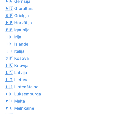
🇬🇬 Gērnsija
🇬🇮 Gibraltārs
🇬🇷 Grieķija
🇭🇷 Horvātija
🇪🇪 Igaunija
🇮🇪 Īrija
🇮🇸 Īslande
🇮🇹 Itālija
🇽🇰 Kosova
🇷🇺 Krievija
🇱🇻 Latvija
🇱🇹 Lietuva
🇱🇮 Lihtenšteina
🇱🇺 Luksemburga
🇲🇹 Malta
🇲🇪 Melnkalne