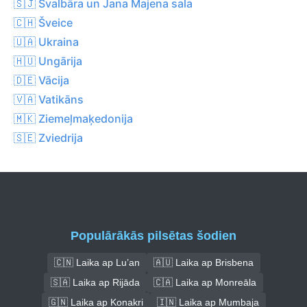
🇸🇯 Svalbāra un Jana Majena sala
🇨🇭 Šveice
🇺🇦 Ukraina
🇭🇺 Ungārija
🇩🇪 Vācija
🇻🇦 Vatikāns
🇲🇰 Ziemeļmaķedonija
🇸🇪 Zviedrija
Populārākās pilsētas šodien
🇨🇳 Laika ap Lu’an
🇦🇺 Laika ap Brisbena
🇸🇦 Laika ap Rijāda
🇨🇦 Laika ap Monreāla
🇬🇳 Laika ap Konakri
🇮🇳 Laika ap Mumbaja