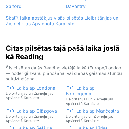
Salford
Daventry
Skatīt laika apstākļus visās pilsētās Lielbritānijas un
Ziemeļīrijas Apvienotā Karaliste
Citas pilsētas tajā pašā laika joslā
kā Reading
Šīs pilsētas dalās Reading vietējā laikā (Europe/London)
— noderīgi zvanu plānošanai vai dienas gaismas stundu
salīdzināšanai.
🇬🇧 Laika ap Londona
🇬🇧 Laika ap
Birmingema
Lielbritānijas un Ziemeļīrijas
Apvienotā Karaliste
Lielbritānijas un Ziemeļīrijas
Apvienotā Karaliste
🇬🇧 Laika ap Glāzgova
🇬🇧 Laika ap Mančestra
Lielbritānijas un Ziemeļīrijas
Lielbritānijas un Ziemeļīrijas
Apvienotā Karaliste
Apvienotā Karaliste
🇬🇧 Laika ap Šefīlda
🇬🇧 Laika ap Līdsa