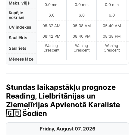
Maks. vējš
0.0 mm
0.0 mm
0.0 mm
Kopējie
6.0
6.0
6.0
nokrišņi
05:37 AM
05:38 AM
05:40 AM
0
UV indekss
08:42 PM
08:40 PM
08:38 PM
Saullēkts
Waning
Waning
Waning
N
Saulriets
Crescent
Crescent
Crescent
Mēness fāze
Stundas laikapstākļu prognoze
Reading, Lielbritānijas un
Ziemeļīrijas Apvienotā Karaliste
🇬🇧 Šodien
Friday, August 07, 2026