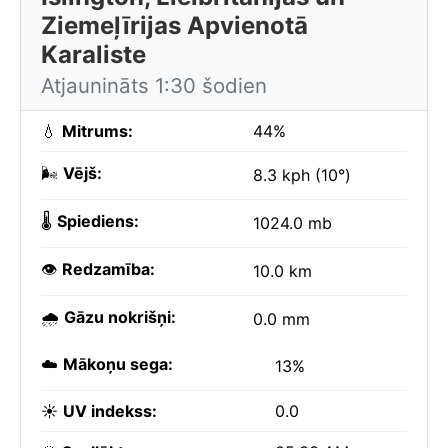
Ziemeļīrijas Apvienotā
Karaliste
Atjaunināts 1:30 šodien
💧
Mitrums:
44%
🌬️
Vējš:
8.3 kph (10°)
🌡️
Spiediens:
1024.0 mb
👁️
Redzamība:
10.0 km
🌧️
Gāzu nokrišņi:
0.0 mm
☁️
Mākoņu sega:
13%
☀️
UV indekss:
0.0