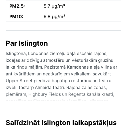
PM2.5:
5.7 µg/m³
PM10:
9.8 µg/m³
Par Islington
Islingtona, Londonas ziemeļu daļā esošais rajons,
izceļas ar dzīvīgu atmosfēru un vēsturiskām gruzīnu
laika rindu mājām. Pazīstamā Kamdenas aleja vilina ar
antikvāriātiem un neatkarīgiem veikaliem, savukārt
Upper Street piedāvā bagātīgu restorānu un teātru
izvēli, tostarp Almeida teātri. Rajona zaļās zonas,
piemēram, Highbury Fields un Regenta kanāla krasti,
nodrošina patīkamas pastaigu iespējas. Islingtona
atrodas netālu no Temzas upes, un Kings Cross
stacija nodrošina ērtu savienojumu ar pārējo pilsētu.
Salīdzināt Islington laikapstākļus
Šis rajons apvieno vēsturisku šarmu ar mūsdienīgu