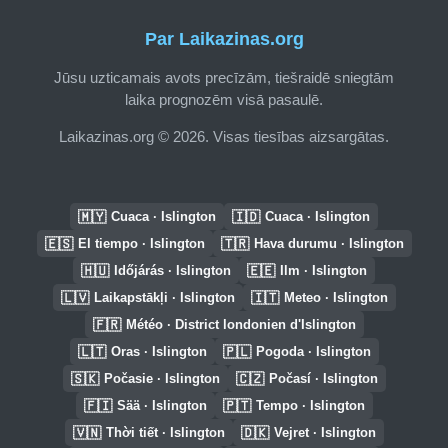
Par Laikazinas.org
Jūsu uzticamais avots precīzām, tiešraidē sniegtām
laika prognozēm visā pasaulē.
Laikazinas.org © 2026. Visas tiesības aizsargātas.
🇲🇾
🇮🇩
Cuaca · Islington
Cuaca · Islington
🇪🇸
🇹🇷
El tiempo · Islington
Hava durumu · Islington
🇭🇺
🇪🇪
Időjárás · Islington
Ilm · Islington
🇱🇻
🇮🇹
Laikapstākļi · Islington
Meteo · Islington
🇫🇷
Météo · District londonien d'Islington
🇱🇹
🇵🇱
Oras · Islington
Pogoda · Islington
🇸🇰
🇨🇿
Počasie · Islington
Počasí · Islington
🇫🇮
🇵🇹
Sää · Islington
Tempo · Islington
🇻🇳
🇩🇰
Thời tiết · Islington
Vejret · Islington