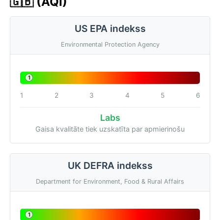
🇬🇧 (AQI)
US EPA indekss
Environmental Protection Agency
1
1
2
3
4
5
6
Labs
Gaisa kvalitāte tiek uzskatīta par apmierinošu
UK DEFRA indekss
Department for Environment, Food & Rural Affairs
1