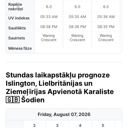
Kopējie
6.0
6.0
6.0
nokrišņi
05:33 AM
05:35 AM
05:36 AM
0
UV indekss
08:38 PM
08:36 PM
08:35 PM
Saullēkts
Waning
Waning
Waning
N
Saulriets
Crescent
Crescent
Crescent
Mēness fāze
Stundas laikapstākļu prognoze
Islington, Lielbritānijas un
Ziemeļīrijas Apvienotā Karaliste
🇬🇧 Šodien
Friday, August 07, 2026
2
3
4
5
6