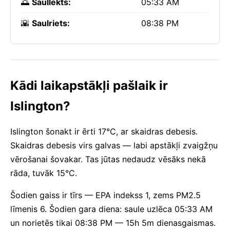
🌅
Saullēkts:
05:33 AM
🌇
Saulriets:
08:38 PM
Kādi laikapstākļi pašlaik ir
Islington?
Islington šonakt ir ērti 17°C, ar skaidras debesis.
Skaidras debesis virs galvas — labi apstākļi zvaigžņu
vērošanai šovakar. Tas jūtas nedaudz vēsāks nekā
rāda, tuvāk 15°C.
Šodien gaiss ir tīrs — EPA indekss 1, zems PM2.5
līmenis 6. Šodien gara diena: saule uzlēca 05:33 AM
un norietēs tikai 08:38 PM — 15h 5m dienasgaismas.