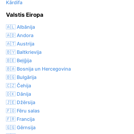
Kārdifa
Valstis Eiropa
🇦🇱 Albānija
🇦🇩 Andora
🇦🇹 Austrija
🇧🇾 Baltkrievija
🇧🇪 Beļģija
🇧🇦 Bosnija un Hercegovina
🇧🇬 Bulgārija
🇨🇿 Čehija
🇩🇰 Dānija
🇯🇪 Džērsija
🇫🇴 Fēru salas
🇫🇷 Francija
🇬🇬 Gērnsija