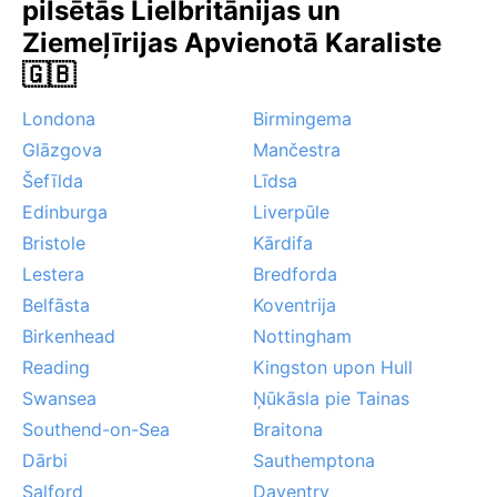
pilsētās Lielbritānijas un
Ziemeļīrijas Apvienotā Karaliste
🇬🇧
Londona
Birmingema
Glāzgova
Mančestra
Šefīlda
Līdsa
Edinburga
Liverpūle
Bristole
Kārdifa
Lestera
Bredforda
Belfāsta
Koventrija
Birkenhead
Nottingham
Reading
Kingston upon Hull
Swansea
Ņūkāsla pie Tainas
Southend-on-Sea
Braitona
Dārbi
Sauthemptona
Salford
Daventry