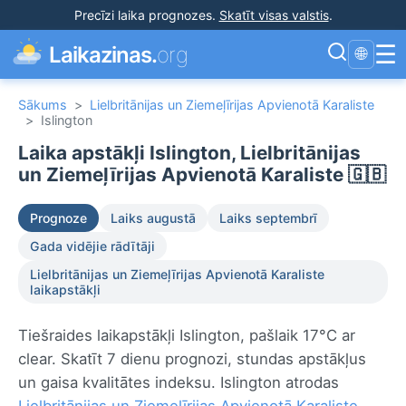
Precīzi laika prognozes
.
Skatīt visas valstis
.
☰
Laikazinas.
org
🌐
Sākums
>
Lielbritānijas un Ziemeļīrijas Apvienotā Karaliste
>
Islington
Laika apstākļi Islington, Lielbritānijas
un Ziemeļīrijas Apvienotā Karaliste 🇬🇧
Prognoze
Laiks augustā
Laiks septembrī
Gada vidējie rādītāji
Lielbritānijas un Ziemeļīrijas Apvienotā Karaliste
laikapstākļi
Tiešraides laikapstākļi Islington, pašlaik 17°C ar
clear. Skatīt 7 dienu prognozi, stundas apstākļus
un gaisa kvalitātes indeksu. Islington atrodas