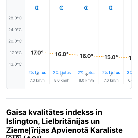
28.0°C
24.0°C
20.0°C
17.0°
17.0°C
16.0°
16.0°
15.0°
15.
13.0°C
2% Lietus
2% Lietus
2% Lietus
2% Lietus
3% Li
↑
↑
↑
↑
7.0 km/h
8.0 km/h
8.0 km/h
7.0 km/h
6.0 k
Gaisa kvalitātes indekss in
Islington, Lielbritānijas un
Ziemeļīrijas Apvienotā Karaliste