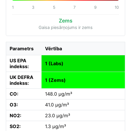
1
3
5
7
9
10
Zems
Gaisa piesārņojums ir zems
Parametrs
Vērtība
US EPA
1 (Labs)
indekss:
UK DEFRA
1 (Zems)
indekss:
CO:
148.0 µg/m³
O3:
41.0 µg/m³
NO2:
23.0 µg/m³
SO2:
1.3 µg/m³