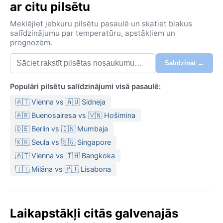
enerģiju, padarot to par vienu no iemīļotākajiem
ar citu pilsētu
Londonas nostūriem.
Meklējiet jebkuru pilsētu pasaulē un skatiet blakus
Klimats atbilst okeāniskajai Cfb klasei pēc Kepena
salīdzinājumu par temperatūru, apstākļiem un
prognozēm.
klasifikācijas, tātad visu gadu valda mēreni laik
Salīdzināt →
Populāri pilsētu salīdzinājumi visā pasaulē:
🇦🇹 Vienna vs 🇦🇺 Sidneja
🇦🇷 Buenosairesa vs 🇻🇳 Hošimina
🇩🇪 Berlin vs 🇮🇳 Mumbaja
🇰🇷 Seula vs 🇸🇬 Singapore
🇦🇹 Vienna vs 🇹🇭 Bangkoka
🇮🇹 Milāna vs 🇵🇹 Lisabona
Laikapstākļi citās galvenajās