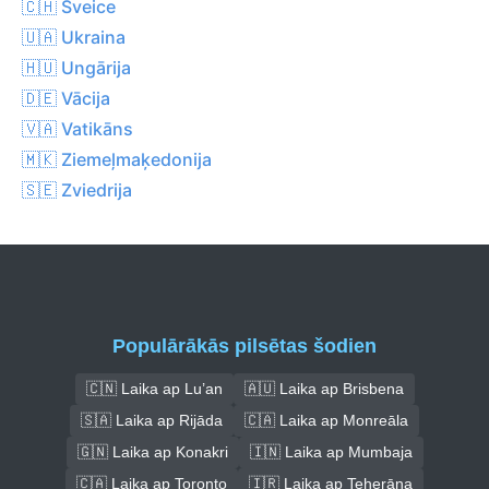
🇨🇭 Šveice
🇺🇦 Ukraina
🇭🇺 Ungārija
🇩🇪 Vācija
🇻🇦 Vatikāns
🇲🇰 Ziemeļmaķedonija
🇸🇪 Zviedrija
Populārākās pilsētas šodien
🇨🇳 Laika ap Lu’an
🇦🇺 Laika ap Brisbena
🇸🇦 Laika ap Rijāda
🇨🇦 Laika ap Monreāla
🇬🇳 Laika ap Konakri
🇮🇳 Laika ap Mumbaja
🇨🇦 Laika ap Toronto
🇮🇷 Laika ap Teherāna