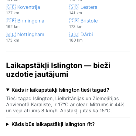
🇬🇧 Koventrija
🇬🇧 Lestera
137 km
141 km
🇬🇧 Birmingema
🇬🇧 Bristole
162 km
173 km
🇬🇧 Nottingham
🇬🇧 Dārbi
173 km
180 km
Laikapstākļi Islington — bieži
uzdotie jautājumi
Kāds ir laikapstākļi Islington tieši tagad?
Tieši tagad Islington, Lielbritānijas un Ziemeļīrijas
Apvienotā Karaliste, ir 17°C ar clear. Mitrums ir 44%
un vēja ātrums 8 km/h. Apstākļi jūtas kā 15°C.
Kāds būs laikapstākļi Islington rīt?