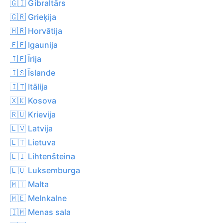
🇬🇮 Gibraltārs
🇬🇷 Grieķija
🇭🇷 Horvātija
🇪🇪 Igaunija
🇮🇪 Īrija
🇮🇸 Īslande
🇮🇹 Itālija
🇽🇰 Kosova
🇷🇺 Krievija
🇱🇻 Latvija
🇱🇹 Lietuva
🇱🇮 Lihtenšteina
🇱🇺 Luksemburga
🇲🇹 Malta
🇲🇪 Melnkalne
🇮🇲 Menas sala