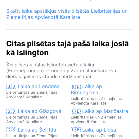
Skatīt laika apstākļus visās pilsētās Lielbritānijas un
Ziemeļīrijas Apvienotā Karaliste
Citas pilsētas tajā pašā laika joslā
kā Islington
Šīs pilsētas dalās Islington vietējā laikā
(Europe/London) — noderīgi zvanu plānošanai vai
dienas gaismas stundu salīdzināšanai.
🇬🇧 Laika ap Londona
🇬🇧 Laika ap
Birmingema
Lielbritānijas un Ziemeļīrijas
Apvienotā Karaliste
Lielbritānijas un Ziemeļīrijas
Apvienotā Karaliste
🇬🇧 Laika ap Glāzgova
🇬🇧 Laika ap Mančestra
Lielbritānijas un Ziemeļīrijas
Lielbritānijas un Ziemeļīrijas
Apvienotā Karaliste
Apvienotā Karaliste
🇬🇧 Laika ap Šefīlda
🇬🇧 Laika ap Līdsa
Lielbritānijas un Ziemeļīrijas
Lielbritānijas un Ziemeļīrijas