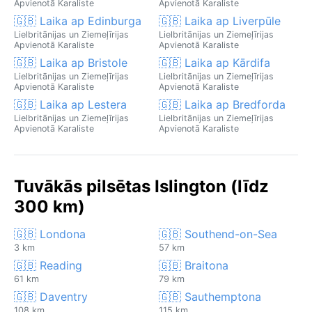
Apvienotā Karaliste
Apvienotā Karaliste
🇬🇧 Laika ap Edinburga
🇬🇧 Laika ap Liverpūle
Lielbritānijas un Ziemeļīrijas
Lielbritānijas un Ziemeļīrijas
Apvienotā Karaliste
Apvienotā Karaliste
🇬🇧 Laika ap Bristole
🇬🇧 Laika ap Kārdifa
Lielbritānijas un Ziemeļīrijas
Lielbritānijas un Ziemeļīrijas
Apvienotā Karaliste
Apvienotā Karaliste
🇬🇧 Laika ap Lestera
🇬🇧 Laika ap Bredforda
Lielbritānijas un Ziemeļīrijas
Lielbritānijas un Ziemeļīrijas
Apvienotā Karaliste
Apvienotā Karaliste
Tuvākās pilsētas Islington (līdz
300 km)
🇬🇧 Londona
🇬🇧 Southend-on-Sea
3 km
57 km
🇬🇧 Reading
🇬🇧 Braitona
61 km
79 km
🇬🇧 Daventry
🇬🇧 Sauthemptona
108 km
115 km