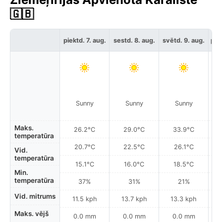
🇬🇧
piektd. 7. aug.
sestd. 8. aug.
svētd. 9. aug.
pir
Sunny
Sunny
Sunny
Maks.
26.2°C
29.0°C
33.9°C
temperatūra
20.7°C
22.5°C
26.1°C
Vid.
temperatūra
15.1°C
16.0°C
18.5°C
Min.
temperatūra
37%
31%
21%
Vid. mitrums
11.5 kph
13.7 kph
13.3 kph
Maks. vējš
0.0 mm
0.0 mm
0.0 mm