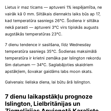
Lietus ir maz ticams — aptuveni 1% iespējamība, ne
vairāk kā 0 mm. Siltākais diennakts laiks būs ap 17,
kad temperatūra sasniegs 26°C. Šodiena ir siltāka
nekā parasti — aptuveni 3°C virs tipiskās augusts
augstākās temperatūras 23°C.
7 dienu tendence ir sasilšana, līdz Wednesday
temperatūra sasniegs 35°C. Šodienas maksimālā
temperatūra ir krietni zemāka par Islington rekordu
šim datumam — 34°C. Saglabājoties skaidriem
apstākļiem, šovakar gaidāms labs moon skats.
Galvenais: lieliska diena, lai būtu ārā Islington.
7 dienu laikapstākļu prognoze
Islington, Lielbritānijas un
Ziemeļīrijas Apvienotā Karaliste