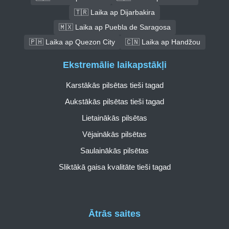
🇹🇷 Laika ap Dijarbakira
🇲🇽 Laika ap Puebla de Saragosa
🇵🇭 Laika ap Quezon City
🇨🇳 Laika ap Handžou
Ekstremālie laikapstākļi
Karstākās pilsētas tieši tagad
Aukstākās pilsētas tieši tagad
Lietainākās pilsētas
Vējainākās pilsētas
Saulainākās pilsētas
Sliktākā gaisa kvalitāte tieši tagad
Ātrās saites