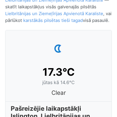
Lielbritānijas un Ziemeļīrijas Apvienotā Karaliste
—
skatīt laikapstākļus visās galvenajās pilsētās
Lielbritānijas un Ziemeļīrijas Apvienotā Karaliste
, vai
pārlūkot
karstākās pilsētas tieši tagad
visā pasaulē.
17.3°C
jūtas kā 14.6°C
Clear
Pašreizējie laikapstākļi
Islington, Lielbritānijas un