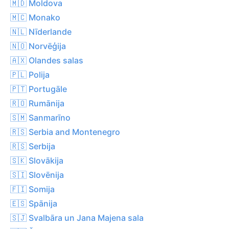
🇲🇩 Moldova
🇲🇨 Monako
🇳🇱 Nīderlande
🇳🇴 Norvēģija
🇦🇽 Olandes salas
🇵🇱 Polija
🇵🇹 Portugāle
🇷🇴 Rumānija
🇸🇲 Sanmarīno
🇷🇸 Serbia and Montenegro
🇷🇸 Serbija
🇸🇰 Slovākija
🇸🇮 Slovēnija
🇫🇮 Somija
🇪🇸 Spānija
🇸🇯 Svalbāra un Jana Majena sala